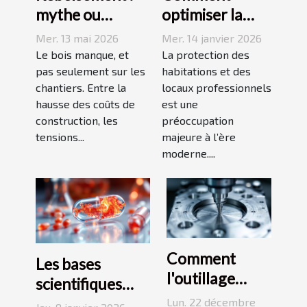
mythe ou
optimiser la
solution
sécurité avec
Mer. 13 mai 2026
Mer. 14 janvier 2026
durable à la
des systèmes
Le bois manque, et
La protection des
crise du bois ?
pas seulement sur les
d'alarme
habitations et des
chantiers. Entre la
locaux professionnels
modernes ?
hausse des coûts de
est une
construction, les
préoccupation
tensions...
majeure à l’ère
moderne....
Comment
Les bases
l'outillage
scientifiques
d'injection
derrière les
Lun. 22 décembre