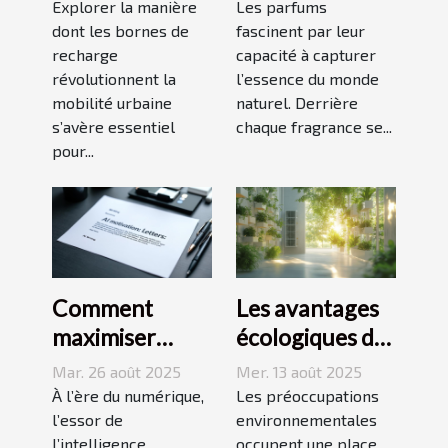
elles la mobilité
Explorer la manière
naturels ?
Les parfums
dont les bornes de
fascinent par leur
urbaine ?
recharge
capacité à capturer
révolutionnent la
l’essence du monde
mobilité urbaine
naturel. Derrière
s’avère essentiel
chaque fragrance se...
pour...
Comment
Les avantages
maximiser
écologiques des
l'efficacité
systèmes de
Mar. 26 août 2025
Mer. 13 août 2025
d'une lettre de
climatisation
À l’ère du numérique,
Les préoccupations
motivation
l’essor de
modernes
environnementales
l’intelligence
occupent une place