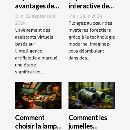
avantages des
interactive des
assistants
forêts
Dim. 22 septembre
Mer. 5 juin 2024
virtuels basés
enchantées :
2024
Plongez au cœur des
sur l'IA
L'avènement des
une guide
mystères forestiers
assistants virtuels
grâce à la technologie
complète sur
basés sur
moderne. Imaginez-
les applications
l'intelligence
vous déambulant
mobiles qui
artificielle a marqué
dans des...
vous
une étape
significative...
immergent
dans la magie et
les légendes
locales
Comment
Comment les
choisir la lampe
jumelles