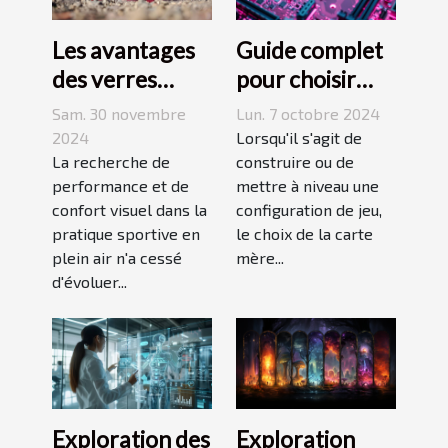
Les avantages
Guide complet
des verres
pour choisir
Prizm dans les
une carte mère
Sam. 30 novembre
Lun. 7 octobre 2024
lunettes de
adaptée à vos
2024
Lorsqu'il s'agit de
soleil sportives
La recherche de
besoins de
construire ou de
performance et de
mettre à niveau une
gaming
confort visuel dans la
configuration de jeu,
pratique sportive en
le choix de la carte
plein air n'a cessé
mère...
d'évoluer...
Exploration des
Exploration