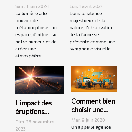
de projection
puissantes
Sam. 1 juin 2024
Lun. 1 avril 2024
idéale pour
transforment
La lumière a le
Dans le silence
créer une
pouvoir de
l'observation
majestueux de la
métamorphoser un
nature, l'observation
ambiance
de la faune
espace, d'influer sur
de la faune se
unique chez
notre humeur et de
présente comme une
vous
créer une
symphonie visuelle...
atmosphère...
Comment bien
L'impact des
choisir une
éruptions
agence SEO ?
solaires sur les
Mar. 9 juin 2020
Dim. 26 novembre
On appelle agence
communications
2023