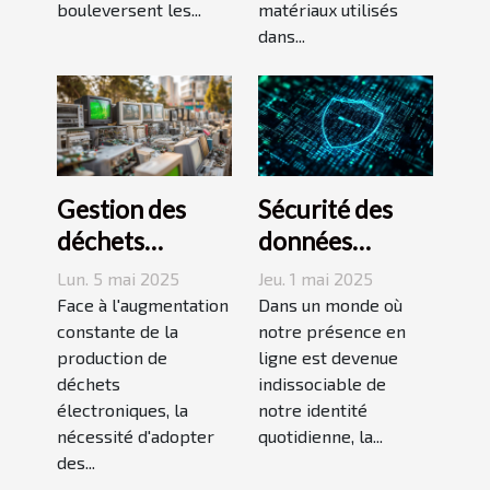
bouleversent les...
matériaux utilisés
dans...
Gestion des
Sécurité des
déchets
données
électroniques
personnelles en
Lun. 5 mai 2025
Jeu. 1 mai 2025
Stratégies pour
ligne Méthodes
Face à l'augmentation
Dans un monde où
un avenir
constante de la
efficaces pour
notre présence en
production de
ligne est devenue
durable
protéger votre
déchets
indissociable de
vie privée sur
électroniques, la
notre identité
Internet
nécessité d'adopter
quotidienne, la...
des...