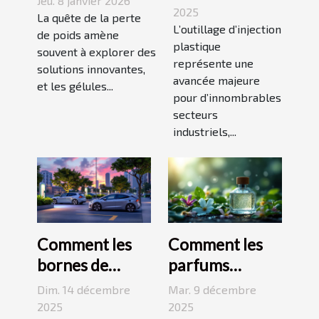
Jeu. 8 janvier 2026
plastique
2025
gélules
La quête de la perte
transforme-t-il
L’outillage d’injection
thermogéniques
de poids amène
plastique
les industries ?
souvent à explorer des
pour perdre du
représente une
solutions innovantes,
poids
avancée majeure
et les gélules...
pour d’innombrables
secteurs
industriels,...
Comment les
Comment les
bornes de
parfums
recharge
s'inspirent-ils
Dim. 14 décembre
Mar. 9 décembre
transforment-
des éléments
2025
2025