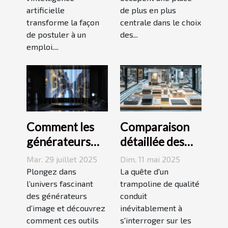
écrite par une
artificielle
de plus en plus
IA ?
transforme la façon
centrale dans le choix
de postuler à un
des...
emploi....
Comment les
Comparaison
générateurs
détaillée des
d'image
matériaux
Mar. 29 juillet 2025
Dim. 11 mai 2025
transforment-
utilisés pour les
Plongez dans
La quête d'un
ils le domaine
l’univers fascinant
trampolines
trampoline de qualité
des générateurs
conduit
de la création
d’image et découvrez
inévitablement à
numérique ?
comment ces outils
s'interroger sur les