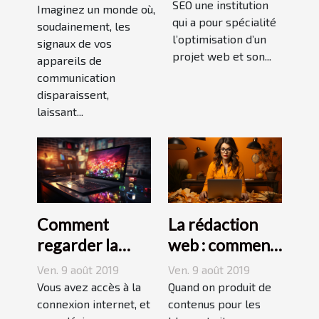
SEO une institution
terrestres
Imaginez un monde où,
qui a pour spécialité
soudainement, les
l’optimisation d’un
signaux de vos
projet web et son...
appareils de
communication
disparaissent,
laissant...
Comment
La rédaction
regarder la
web : comment
télévision
répondre aux
Ven. 9 août 2019
Ven. 9 août 2019
gratuitement
aspirations des
Vous avez accès à la
Quand on produit de
en streaming ?
connexion internet, et
internautes ?
contenus pour les