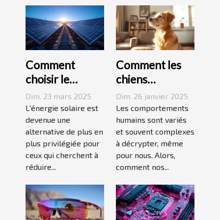
Comment
Comment les
choisir le
chiens
meilleur
perçoivent-ils
Dim. 23 mars 2025
Dim. 26 janvier 2025
système de
les actions
L'énergie solaire est
Les comportements
panneaux
devenue une
humaines
humains sont variés
alternative de plus en
et souvent complexes
solaires pour
controversées
plus privilégiée pour
à décrypter, même
votre domicile
?
ceux qui cherchent à
pour nous. Alors,
réduire...
comment nos...