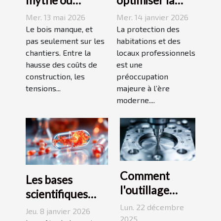
solution
sécurité avec
Mer. 13 mai 2026
Mer. 14 janvier 2026
durable à la
des systèmes
Le bois manque, et
La protection des
crise du bois ?
pas seulement sur les
d'alarme
habitations et des
chantiers. Entre la
locaux professionnels
modernes ?
hausse des coûts de
est une
construction, les
préoccupation
tensions...
majeure à l’ère
moderne....
Comment
Les bases
l'outillage
scientifiques
d'injection
derrière les
Lun. 22 décembre
Jeu. 8 janvier 2026
plastique
2025