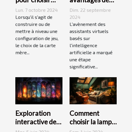
une carte mère
assistants
Lun. 7 octobre 2024
Dim. 22 septembre
adaptée à vos
virtuels basés
Lorsqu'il s'agit de
2024
besoins de
construire ou de
sur l'IA
L'avènement des
mettre à niveau une
assistants virtuels
gaming
configuration de jeu,
basés sur
le choix de la carte
l'intelligence
mère...
artificielle a marqué
une étape
significative...
Exploration
Comment
interactive des
choisir la lampe
forêts
de projection
Mer. 5 juin 2024
Sam. 1 juin 2024