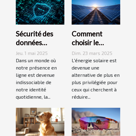
Sécurité des
Comment
données
choisir le
personnelles en
meilleur
Jeu. 1 mai 2025
Dim. 23 mars 2025
ligne Méthodes
système de
Dans un monde où
L'énergie solaire est
efficaces pour
notre présence en
panneaux
devenue une
ligne est devenue
alternative de plus en
protéger votre
solaires pour
indissociable de
plus privilégiée pour
vie privée sur
votre domicile
notre identité
ceux qui cherchent à
Internet
quotidienne, la...
réduire...