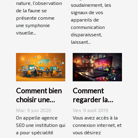
nature, l'observation
de la faune
soudainement, les
de la faune se
signaux de vos
présente comme
appareils de
une symphonie
communication
visuelle...
disparaissent,
laissant...
Comment bien
Comment
choisir une
regarder la
agence SEO ?
télévision
Mar. 9 juin 2020
Ven. 9 août 2019
gratuitement
On appelle agence
Vous avez accès à la
SEO une institution qui
en streaming ?
connexion internet, et
a pour spécialité
vous désirez