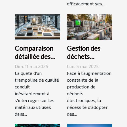
efficacement ses...
Comparaison
Gestion des
détaillée des
déchets
matériaux
électroniques
Dim. 11 mai 2025
Lun. 5 mai 2025
utilisés pour les
Stratégies pour
La quête d'un
Face à l'augmentation
trampolines
trampoline de qualité
un avenir
constante de la
conduit
production de
durable
inévitablement à
déchets
s'interroger sur les
électroniques, la
matériaux utilisés
nécessité d'adopter
dans...
des...