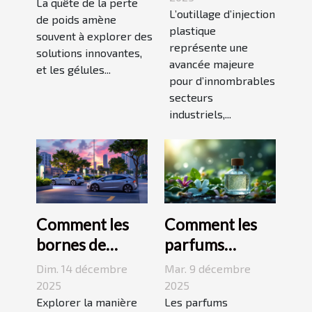
gélules
La quête de la perte
transforme-t-il
L’outillage d’injection
thermogéniques
de poids amène
plastique
les industries ?
souvent à explorer des
pour perdre du
représente une
solutions innovantes,
poids
avancée majeure
et les gélules...
pour d’innombrables
secteurs
industriels,...
Comment les
Comment les
bornes de
parfums
recharge
s'inspirent-ils
Dim. 14 décembre
Mar. 9 décembre
transforment-
des éléments
2025
2025
elles la mobilité
Explorer la manière
naturels ?
Les parfums