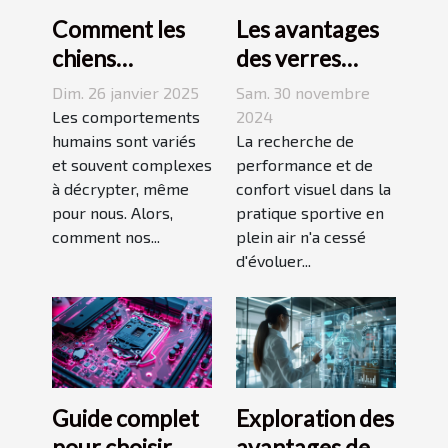
Comment les
Les avantages
chiens
des verres
perçoivent-ils
Prizm dans les
Dim. 26 janvier 2025
Sam. 30 novembre
les actions
lunettes de
Les comportements
2024
humaines
humains sont variés
soleil sportives
La recherche de
et souvent complexes
performance et de
controversées
à décrypter, même
confort visuel dans la
?
pour nous. Alors,
pratique sportive en
comment nos...
plein air n'a cessé
d'évoluer...
Guide complet
Exploration des
pour choisir
avantages des