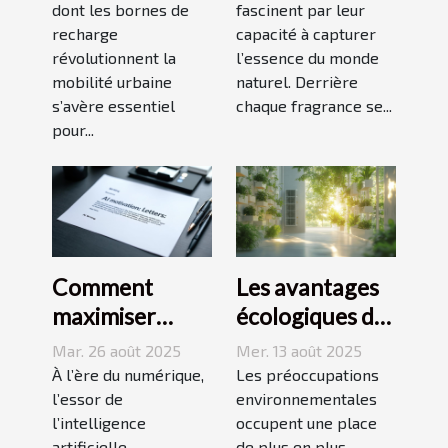
dont les bornes de
fascinent par leur
urbaine ?
recharge
capacité à capturer
révolutionnent la
l’essence du monde
mobilité urbaine
naturel. Derrière
s’avère essentiel
chaque fragrance se...
pour...
Comment
Les avantages
maximiser
écologiques des
l'efficacité
systèmes de
Mar. 26 août 2025
Mer. 13 août 2025
d'une lettre de
climatisation
À l’ère du numérique,
Les préoccupations
motivation
l’essor de
modernes
environnementales
l’intelligence
occupent une place
écrite par une
artificielle
de plus en plus