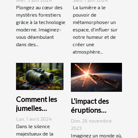
enchantées :
idéale pour
Plongez au cœur des
La lumière a le
une guide
mystères forestiers
créer une
pouvoir de
grâce à la technologie
métamorphoser un
complète sur
ambiance
moderne. Imaginez-
espace, d'influer sur
les applications
unique chez
vous déambulant
notre humeur et de
mobiles qui
vous
dans des...
créer une
vous
atmosphère...
immergent
dans la magie et
les légendes
locales
Comment les
L'impact des
jumelles
éruptions
puissantes
solaires sur les
Lun. 1 avril 2024
Dim. 26 novembre
transforment
Dans le silence
communications
2023
l'observation
majestueux de la
terrestres
Imaginez un monde où,