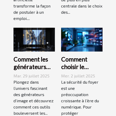
IA ?
transforme la façon
centrale dans le choix
de postuler à un
des...
emploi....
Comment les
Comment
générateurs
choisir le
d'image
meilleur
Mar. 29 juillet 2025
Mer. 2 juillet 2025
transforment-
équipement de
Plongez dans
La sécurité du foyer
ils le domaine
l’univers fascinant
surveillance
est une
des générateurs
préoccupation
de la création
pour votre
d’image et découvrez
croissante à l’ère du
numérique ?
domicile ?
comment ces outils
numérique. Pour
bouleversent les...
protéger