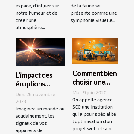
ambiance
de la faune
espace, d'influer sur
de la faune se
unique chez
notre humeur et de
présente comme une
vous
créer une
symphonie visuelle...
atmosphère...
Comment bien
L'impact des
choisir une
éruptions
agence SEO ?
solaires sur les
Mar. 9 juin 2020
Dim. 26 novembre
On appelle agence
communications
2023
SEO une institution
terrestres
Imaginez un monde où,
qui a pour spécialité
soudainement, les
l’optimisation d’un
signaux de vos
projet web et son...
appareils de