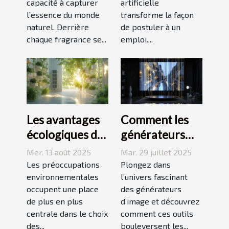
capacité à capturer
artificielle
IA ?
l’essence du monde
transforme la façon
naturel. Derrière
de postuler à un
chaque fragrance se...
emploi....
Les avantages
Comment les
écologiques des
générateurs
systèmes de
d'image
Mer. 13 août 2025
Mar. 29 juillet 2025
climatisation
transforment-
Les préoccupations
Plongez dans
modernes
environnementales
ils le domaine
l’univers fascinant
occupent une place
des générateurs
de la création
de plus en plus
d’image et découvrez
numérique ?
centrale dans le choix
comment ces outils
des...
bouleversent les...