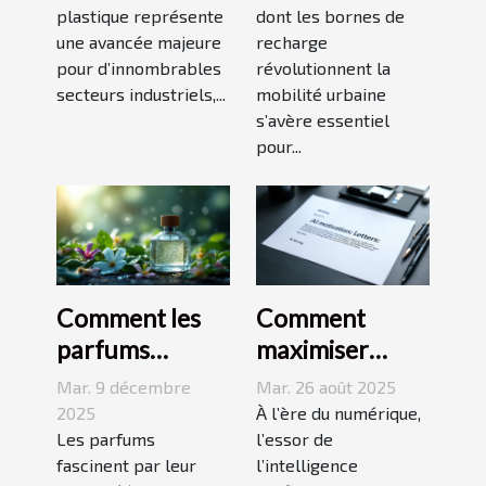
plastique représente
dont les bornes de
les industries ?
urbaine ?
une avancée majeure
recharge
pour d’innombrables
révolutionnent la
secteurs industriels,...
mobilité urbaine
s’avère essentiel
pour...
Comment les
Comment
parfums
maximiser
s'inspirent-ils
l'efficacité
Mar. 9 décembre
Mar. 26 août 2025
des éléments
d'une lettre de
2025
À l’ère du numérique,
naturels ?
Les parfums
motivation
l’essor de
fascinent par leur
l’intelligence
écrite par une