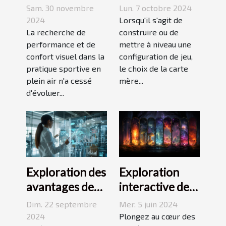
Prizm dans les
une carte mère
Sam. 30 novembre
Lun. 7 octobre 2024
lunettes de
adaptée à vos
2024
Lorsqu'il s'agit de
soleil sportives
La recherche de
besoins de
construire ou de
performance et de
mettre à niveau une
gaming
confort visuel dans la
configuration de jeu,
pratique sportive en
le choix de la carte
plein air n'a cessé
mère...
d'évoluer...
Exploration des
Exploration
avantages des
interactive des
assistants
forêts
Dim. 22 septembre
Mer. 5 juin 2024
virtuels basés
enchantées :
2024
Plongez au cœur des