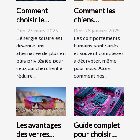
Comment
Comment les
choisir le
chiens
meilleur
perçoivent-ils
Dim. 23 mars 2025
Dim. 26 janvier 2025
système de
les actions
L'énergie solaire est
Les comportements
panneaux
devenue une
humaines
humains sont variés
alternative de plus en
et souvent complexes
solaires pour
controversées
plus privilégiée pour
à décrypter, même
votre domicile
?
ceux qui cherchent à
pour nous. Alors,
réduire...
comment nos...
Les avantages
Guide complet
des verres
pour choisir