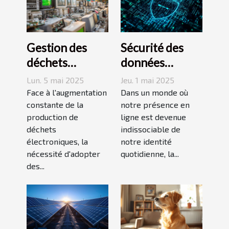
Gestion des
Sécurité des
déchets
données
électroniques
personnelles en
Lun. 5 mai 2025
Jeu. 1 mai 2025
Stratégies pour
ligne Méthodes
Face à l'augmentation
Dans un monde où
un avenir
constante de la
efficaces pour
notre présence en
production de
ligne est devenue
durable
protéger votre
déchets
indissociable de
vie privée sur
électroniques, la
notre identité
Internet
nécessité d'adopter
quotidienne, la...
des...