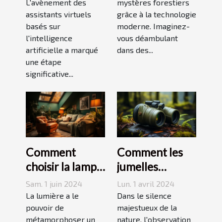
sur l'IA
L'avènement des
une guide
mystères forestiers
assistants virtuels
grâce à la technologie
complète sur
basés sur
moderne. Imaginez-
les applications
l'intelligence
vous déambulant
mobiles qui
artificielle a marqué
dans des...
vous
une étape
significative...
immergent
dans la magie et
les légendes
locales
Comment
Comment les
choisir la lampe
jumelles
de projection
puissantes
Sam. 1 juin 2024
Lun. 1 avril 2024
idéale pour
transforment
La lumière a le
Dans le silence
créer une
pouvoir de
l'observation
majestueux de la
métamorphoser un
nature, l'observation