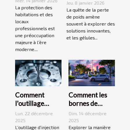
derrière les
Mer. 14 janvier 2026
Jeu. 8 janvier 2026
des systèmes
La protection des
gélules
La quête de la perte
d'alarme
habitations et des
thermogéniques
de poids amène
locaux
modernes ?
souvent à explorer des
pour perdre du
professionnels est
solutions innovantes,
poids
une préoccupation
et les gélules...
majeure à l’ère
moderne....
Comment
Comment les
l'outillage
bornes de
d'injection
recharge
Lun. 22 décembre
Dim. 14 décembre
plastique
transforment-
2025
2025
transforme-t-il
L’outillage d’injection
elles la mobilité
Explorer la manière