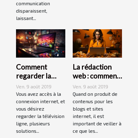
communication
disparaissent,
laissant...
Comment
La rédaction
regarder la
web : comment
télévision
répondre aux
Ven. 9 août 2019
Ven. 9 août 2019
gratuitement
aspirations des
Vous avez accès à la
Quand on produit de
en streaming ?
connexion internet, et
internautes ?
contenus pour les
vous désirez
blogs et sites
regarder la télévision
internet, il est
ligne, plusieurs
important de veiller à
solutions...
ce que les...