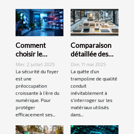
Comment
Comparaison
choisir le
détaillée des
meilleur
matériaux
Mer. 2 juillet 2025
Dim. 11 mai 2025
équipement de
utilisés pour les
La sécurité du foyer
La quête d'un
surveillance
est une
trampolines
trampoline de qualité
préoccupation
conduit
pour votre
croissante à l’ère du
inévitablement à
domicile ?
numérique. Pour
s'interroger sur les
protéger
matériaux utilisés
efficacement ses...
dans...