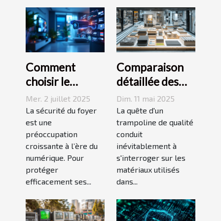
Comment
Comparaison
choisir le
détaillée des
meilleur
matériaux
Mer. 2 juillet 2025
Dim. 11 mai 2025
équipement de
utilisés pour les
La sécurité du foyer
La quête d'un
surveillance
est une
trampolines
trampoline de qualité
préoccupation
conduit
pour votre
croissante à l’ère du
inévitablement à
domicile ?
numérique. Pour
s'interroger sur les
protéger
matériaux utilisés
efficacement ses...
dans...