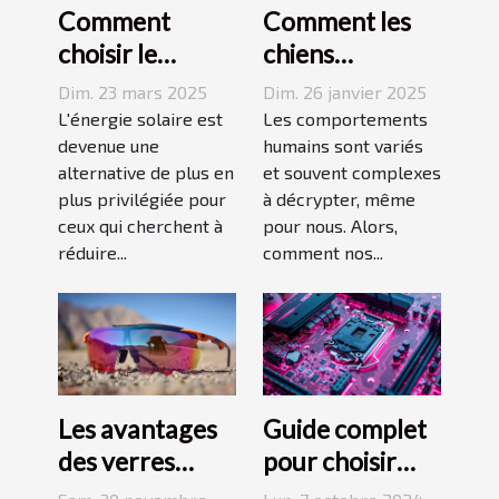
Comment
Comment les
choisir le
chiens
meilleur
perçoivent-ils
Dim. 23 mars 2025
Dim. 26 janvier 2025
système de
les actions
L'énergie solaire est
Les comportements
panneaux
devenue une
humaines
humains sont variés
alternative de plus en
et souvent complexes
solaires pour
controversées
plus privilégiée pour
à décrypter, même
votre domicile
?
ceux qui cherchent à
pour nous. Alors,
réduire...
comment nos...
Les avantages
Guide complet
des verres
pour choisir
Prizm dans les
une carte mère