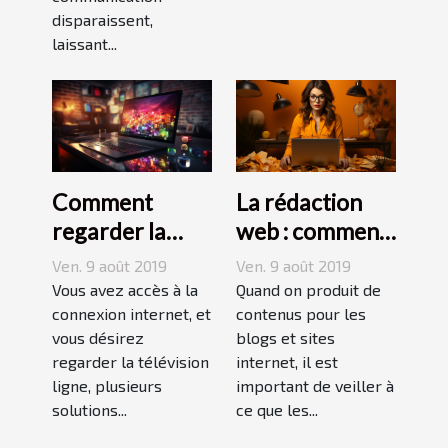
disparaissent,
laissant...
Comment
La rédaction
regarder la
web : comment
télévision
répondre aux
Ven. 9 août 2019
Ven. 9 août 2019
gratuitement
aspirations des
Vous avez accès à la
Quand on produit de
en streaming ?
connexion internet, et
internautes ?
contenus pour les
vous désirez
blogs et sites
regarder la télévision
internet, il est
ligne, plusieurs
important de veiller à
solutions...
ce que les...