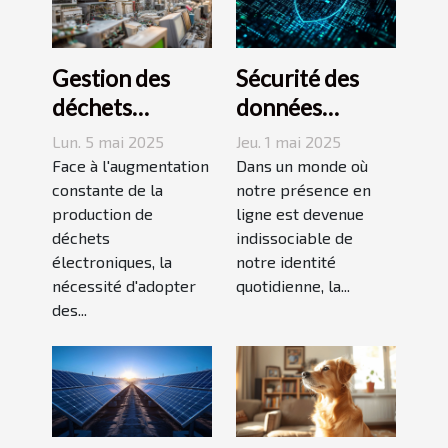
Gestion des
Sécurité des
déchets
données
électroniques
personnelles en
Lun. 5 mai 2025
Jeu. 1 mai 2025
Stratégies pour
ligne Méthodes
Face à l'augmentation
Dans un monde où
un avenir
constante de la
efficaces pour
notre présence en
production de
ligne est devenue
durable
protéger votre
déchets
indissociable de
vie privée sur
électroniques, la
notre identité
Internet
nécessité d'adopter
quotidienne, la...
des...