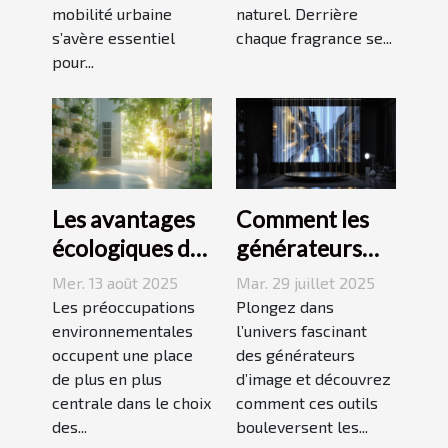
mobilité urbaine
naturel. Derrière
s’avère essentiel
chaque fragrance se...
pour...
Les avantages
Comment les
écologiques des
générateurs
systèmes de
d'image
Mer. 13 août 2025
Mar. 29 juillet 2025
climatisation
transforment-
Les préoccupations
Plongez dans
modernes
environnementales
ils le domaine
l’univers fascinant
occupent une place
des générateurs
de la création
de plus en plus
d’image et découvrez
numérique ?
centrale dans le choix
comment ces outils
des...
bouleversent les...