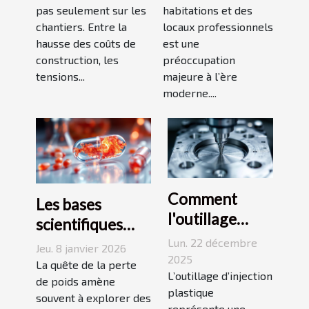
crise du bois ?
pas seulement sur les
d'alarme
habitations et des
chantiers. Entre la
locaux professionnels
modernes ?
hausse des coûts de
est une
construction, les
préoccupation
tensions...
majeure à l’ère
moderne....
Comment
Les bases
l'outillage
scientifiques
d'injection
derrière les
Lun. 22 décembre
Jeu. 8 janvier 2026
plastique
2025
gélules
La quête de la perte
transforme-t-il
L’outillage d’injection
thermogéniques
de poids amène
plastique
les industries ?
souvent à explorer des
pour perdre du
représente une