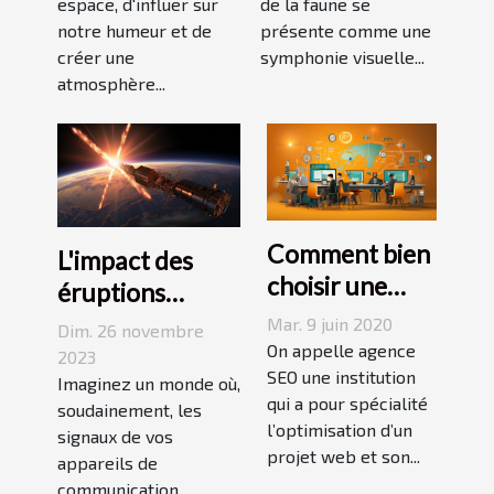
espace, d'influer sur
de la faune se
unique chez
notre humeur et de
présente comme une
vous
créer une
symphonie visuelle...
atmosphère...
Comment bien
L'impact des
choisir une
éruptions
agence SEO ?
solaires sur les
Mar. 9 juin 2020
Dim. 26 novembre
On appelle agence
communications
2023
SEO une institution
terrestres
Imaginez un monde où,
qui a pour spécialité
soudainement, les
l’optimisation d’un
signaux de vos
projet web et son...
appareils de
communication