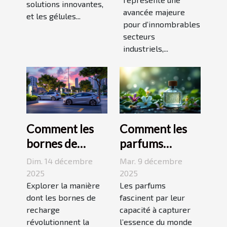
solutions innovantes,
poids
avancée majeure
et les gélules...
pour d’innombrables
secteurs
industriels,...
Comment les
Comment les
bornes de
parfums
recharge
s'inspirent-ils
Dim. 14 décembre
Mar. 9 décembre
transforment-
des éléments
2025
2025
elles la mobilité
Explorer la manière
naturels ?
Les parfums
dont les bornes de
fascinent par leur
urbaine ?
recharge
capacité à capturer
révolutionnent la
l’essence du monde