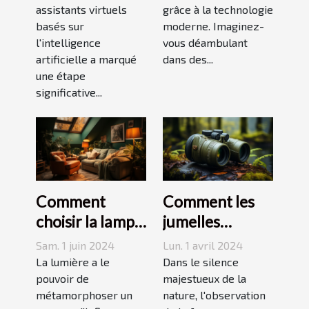
assistants virtuels
grâce à la technologie
complète sur
basés sur
moderne. Imaginez-
les applications
l'intelligence
vous déambulant
mobiles qui
artificielle a marqué
dans des...
vous
une étape
significative...
immergent
dans la magie et
les légendes
locales
Comment
Comment les
choisir la lampe
jumelles
de projection
puissantes
Sam. 1 juin 2024
Lun. 1 avril 2024
idéale pour
transforment
La lumière a le
Dans le silence
créer une
pouvoir de
l'observation
majestueux de la
métamorphoser un
nature, l'observation
ambiance
de la faune