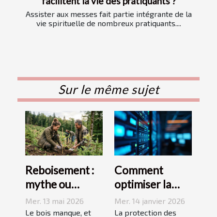
facilitent la vie des pratiquants ?
Assister aux messes fait partie intégrante de la
vie spirituelle de nombreux pratiquants....
Sur le même sujet
Reboisement :
Comment
mythe ou
optimiser la
solution
sécurité avec
Mer. 13 mai 2026
Mer. 14 janvier 2026
durable à la
des systèmes
Le bois manque, et
La protection des