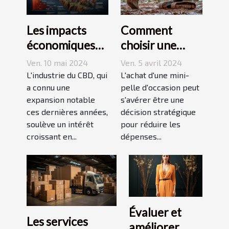
Les impacts
Comment
économiques
choisir une
de l'industrie
mini-pelle
Ven. 10 mai 2024
Ven. 5 avril 2024
du CBD en
d'occasion pour
L'industrie du CBD, qui
L'achat d'une mini-
France : analyse
a connu une
optimiser le
pelle d'occasion peut
expansion notable
s'avérer être une
du marché et
coût de vos
ces dernières années,
décision stratégique
perspectives
projets de
soulève un intérêt
pour réduire les
futures
construction
croissant en...
dépenses...
Évaluer et
Les services
améliorer