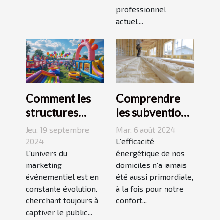
professionnel
actuel....
Comment les
Comprendre
structures
les subventions
gonflables
disponibles
Jeu. 19 septembre
Mar. 6 août 2024
révolutionnent
pour l'isolation
2024
L'efficacité
le marketing
L'univers du
des habitations
énergétique de nos
marketing
domiciles n'a jamais
événementiel
événementiel est en
été aussi primordiale,
constante évolution,
à la fois pour notre
cherchant toujours à
confort...
captiver le public...