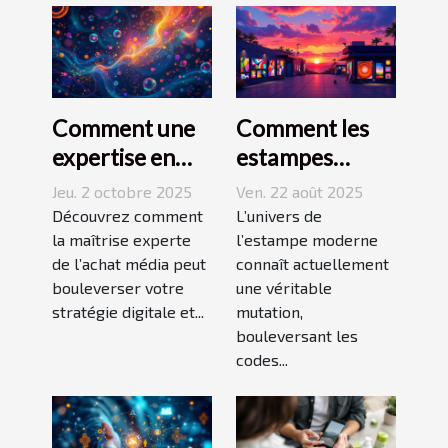
Comment une
Comment les
expertise en
estampes
achat média
modernes
Jeu. 2 octobre 2025
Ven. 22 août 2025
peut
transforment-
Découvrez comment
L’univers de
transformer
la maîtrise experte
elles le marché
l’estampe moderne
de l’achat média peut
connaît actuellement
votre présence
de l'art ?
bouleverser votre
une véritable
en ligne ?
stratégie digitale et...
mutation,
bouleversant les
codes...