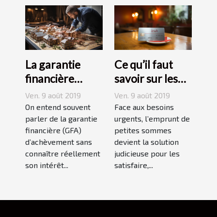
La garantie
Ce qu’il faut
financière
savoir sur les
d’Achèvement :
petits crédits
Ven. 9 août 2019
Ven. 9 août 2019
Quels
rapides
On entend souvent
Face aux besoins
avantages pour
parler de la garantie
urgents, l’emprunt de
financière (GFA)
petites sommes
un promoteur
d’achèvement sans
devient la solution
d’immobilier ?
connaître réellement
judicieuse pour les
son intérêt...
satisfaire,...