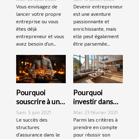
Extrait K-BIS
Vous envisagez de
Devenir entrepreneur
lancer votre propre
est une aventure
entreprise ou vous
passionnante et
êtes déjà
enrichissante, mais
entrepreneur et vous
elle peut également
avez besoin d'un...
être parsemée...
Pourquoi
Pourquoi
souscrire à une
investir dans
assurance pour
l’immobilier
Sam. 5 juin 2021
Mar. 23 février 2021
son entreprise ?
locatif à
Le succès des
Parmi les critères à
structures
Toulouse ?
prendre en compte
d'assurance dans le
pour réussir son