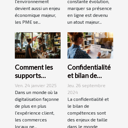
l'environnement
constante évolution,
la production
ligne
devient aussi un enjeu
marquer sa présence
économique majeur,
en ligne est devenu
les PME se...
un atout majeur...
Comment les
Confidentialité
supports
et bilan de
tactiques
compétences :
Ven. 24 janvier 2025
Jeu. 26 septembre
transforment
ce que vous
Dans un monde où la
2024
l’interaction
digitalisation façonne
devez savoir
La confidentialité et
de plus en plus
le bilan de
client dans les
l'expérience client,
compétences sont
commerces
les commerces
des enjeux de taille
locaux
locaux ne...
dans le monde