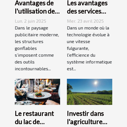
Avantages de
Les avantages
l'utilisation de
des services
structures
managés pour
Lun. 2 juin 2025
Mer. 23 avril 2025
gonflables dans
l'optimisation
Dans le paysage
Dans un monde où la
les campagnes
publicitaire moderne,
de votre IT
technologie évolue à
les structures
une vitesse
publicitaires
gonflables
fulgurante,
s’imposent comme
l'efficience du
des outils
système informatique
incontournables...
est...
Le restaurant
Investir dans
du lac de
l'agriculture