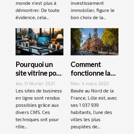
monde n'est plus à
investissement
démontrer. De toute
immobilier, figure le
évidence, cela...
bon choix de la...
Pourquoi un
Comment
site vitrine pour
fonctionne la
le business ?
loi Pinel à Lille ?
Jeu. 11 février 2021
Mer. 4 mars 2020
Les sites de business
Basée au Nord de la
en ligne sont rendus
France, Lille est, avec
possibles grâce aux
ses 1 037 939
divers CMS. Ces
habitants, l'une des
techniques ont pour
villes les plus
rôle...
peuplées de...