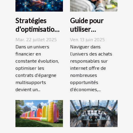
Stratégies
Guide pour
d'optimisation
utiliser
pour les
efficacement
Mar. 22 juillet 2025
Ven. 13 juin 2025
contrats
les codes
Dans un univers
Naviguer dans
d'épargne
financier en
promos sur les
l’univers des achats
constante évolution,
responsables sur
multisupports
sites bio
optimiser les
internet offre de
contrats d’épargne
nombreuses
multisupports
opportunités
devient un...
d’économies,...