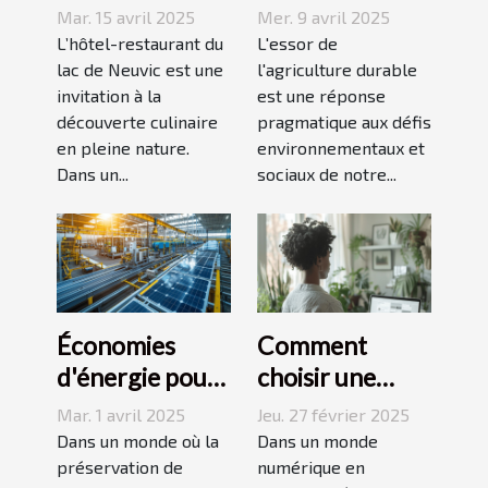
Neuvic,
durable
Mar. 15 avril 2025
Mer. 9 avril 2025
l’adresse
tendances et
L’hôtel-restaurant du
L'essor de
gourmande à
lac de Neuvic est une
opportunités
l'agriculture durable
invitation à la
est une réponse
ne pas louper !
pour le futur
découverte culinaire
pragmatique aux défis
en pleine nature.
environnementaux et
Dans un...
sociaux de notre...
Économies
Comment
d'énergie pour
choisir une
PME réduire les
agence pour
Mar. 1 avril 2025
Jeu. 27 février 2025
coûts sans
optimiser votre
Dans un monde où la
Dans un monde
compromettre
préservation de
présence en
numérique en