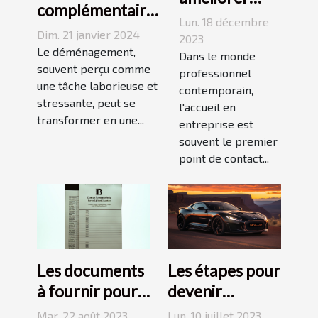
complémentaires
l'efficacité de
Lun. 18 décembre
offerts par les
Dim. 21 janvier 2024
l'accueil en
2023
déménageurs
Le déménagement,
entreprise
Dans le monde
professionnels
souvent perçu comme
professionnel
une tâche laborieuse et
contemporain,
stressante, peut se
l'accueil en
transformer en une...
entreprise est
souvent le premier
point de contact...
Les documents
Les étapes pour
à fournir pour
devenir
obtenir un
entrepreneur
Mar. 22 août 2023
Lun. 10 juillet 2023