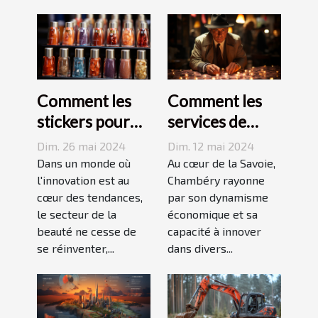
Comment les
Comment les
stickers pour
services de
ongles
détective privé
Dim. 26 mai 2024
Dim. 12 mai 2024
révolutionnent
stimulent
Dans un monde où
Au cœur de la Savoie,
le marché de la
l'innovation est au
l'économie
Chambéry rayonne
cœur des tendances,
par son dynamisme
beauté et
locale à
le secteur de la
économique et sa
augmentent les
Chambéry
beauté ne cesse de
capacité à innover
ventes de
se réinventer,...
dans divers...
produits
cosmétiques