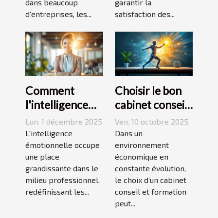
dans beaucoup
garantir la
d’entreprises, les...
satisfaction des...
Comment
Choisir le bon
l'intelligence
cabinet conseil
émotionnelle
et formation
Lun. 1 décembre 2025
Ven. 10 octobre 2025
transforme-t-
pour dynamiser
L'intelligence
Dans un
elle le milieu
émotionnelle occupe
votre
environnement
une place
économique en
professionnel ?
entreprise
grandissante dans le
constante évolution,
milieu professionnel,
le choix d’un cabinet
redéfinissant les...
conseil et formation
peut...