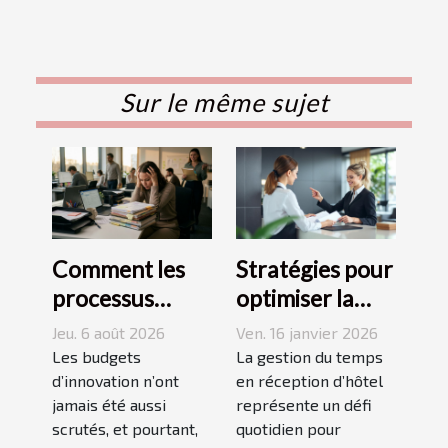
Sur le même sujet
Comment les
Stratégies pour
processus
optimiser la
invisibles
gestion du
Jeu. 6 août 2026
Ven. 16 janvier 2026
freinent
temps en
Les budgets
La gestion du temps
l’innovation en
d’innovation n’ont
réception
en réception d’hôtel
jamais été aussi
représente un défi
entreprise
d’hôtel
scrutés, et pourtant,
quotidien pour