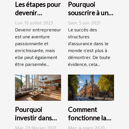
Les étapes pour
Pourquoi
devenir
souscrire à une
entrepreneur
assurance pour
Lun. 10 juillet 2023
Sam. 5 juin 2021
son entreprise ?
Devenir entrepreneur
Le succès des
est une aventure
structures
passionnante et
d'assurance dans le
enrichissante, mais
monde n'est plus à
elle peut également
démontrer. De toute
être parsemée...
évidence, cela...
Pourquoi
Comment
investir dans
fonctionne la
l’immobilier
loi Pinel à Lille ?
Mar. 23 février 2021
Mer. 4 mars 2020