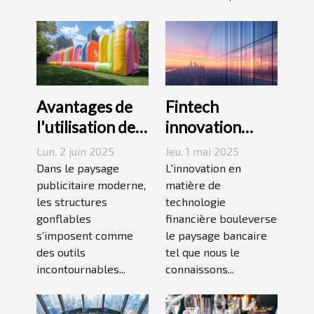
Avantages de
Fintech
l'utilisation de
innovation
structures
financière et
Lun. 2 juin 2025
Jeu. 1 mai 2025
gonflables dans
impact sur les
Dans le paysage
L'innovation en
les campagnes
publicitaire moderne,
banques
matière de
les structures
technologie
publicitaires
traditionnelles
gonflables
financière bouleverse
s’imposent comme
le paysage bancaire
des outils
tel que nous le
incontournables...
connaissons...