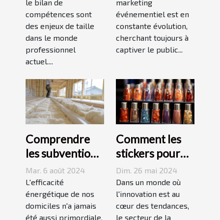
le bilan de
marketing
événementiel
compétences sont
événementiel est en
des enjeux de taille
constante évolution,
dans le monde
cherchant toujours à
professionnel
captiver le public...
actuel....
Comprendre
Comment les
les subventions
stickers pour
disponibles
ongles
Mar. 6 août 2024
Dim. 26 mai 2024
pour l'isolation
révolutionnent
L'efficacité
Dans un monde où
des habitations
énergétique de nos
le marché de la
l'innovation est au
domiciles n'a jamais
cœur des tendances,
beauté et
été aussi primordiale,
le secteur de la