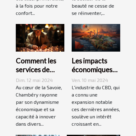
augmentent les
à la fois pour notre
beauté ne cesse de
ventes de
confort...
se réinventer,...
produits
cosmétiques
Comment les
Les impacts
services de
économiques
détective privé
de l'industrie
Dim. 12 mai 2024
Ven. 10 mai 2024
stimulent
du CBD en
Au cœur de la Savoie,
L'industrie du CBD, qui
l'économie
Chambéry rayonne
France : analyse
a connu une
par son dynamisme
expansion notable
locale à
du marché et
économique et sa
ces dernières années,
Chambéry
perspectives
capacité à innover
soulève un intérêt
futures
dans divers...
croissant en...