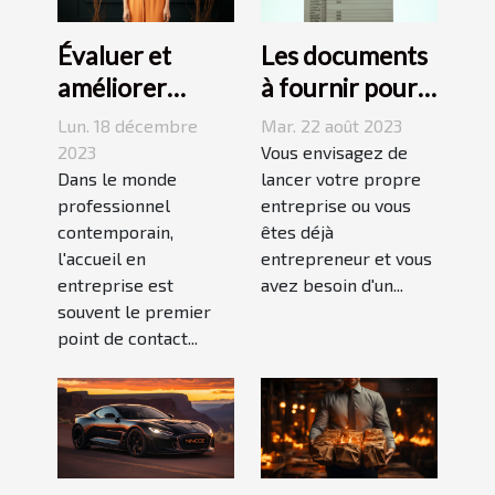
Évaluer et
Les documents
améliorer
à fournir pour
l'efficacité de
obtenir un
Lun. 18 décembre
Mar. 22 août 2023
l'accueil en
Extrait K-BIS
2023
Vous envisagez de
entreprise
Dans le monde
lancer votre propre
professionnel
entreprise ou vous
contemporain,
êtes déjà
l'accueil en
entrepreneur et vous
entreprise est
avez besoin d'un...
souvent le premier
point de contact...