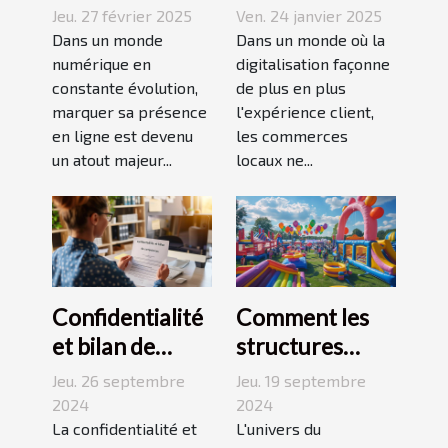
agence pour
tactiques
Jeu. 27 février 2025
Ven. 24 janvier 2025
optimiser votre
transforment
Dans un monde
Dans un monde où la
présence en
numérique en
l’interaction
digitalisation façonne
constante évolution,
de plus en plus
ligne
client dans les
marquer sa présence
l'expérience client,
commerces
en ligne est devenu
les commerces
locaux
un atout majeur...
locaux ne...
Confidentialité
Comment les
et bilan de
structures
compétences :
gonflables
Jeu. 26 septembre
Jeu. 19 septembre
ce que vous
révolutionnent
2024
2024
devez savoir
La confidentialité et
le marketing
L'univers du