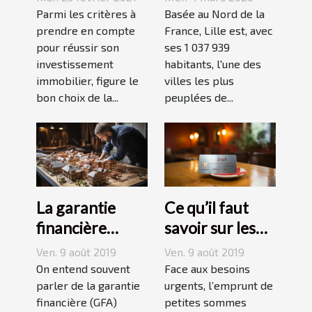
locatif à
Parmi les critères à
Basée au Nord de la
Toulouse ?
prendre en compte
France, Lille est, avec
pour réussir son
ses 1 037 939
investissement
habitants, l'une des
immobilier, figure le
villes les plus
bon choix de la...
peuplées de...
La garantie
Ce qu’il faut
financière
savoir sur les
d’Achèvement :
petits crédits
Ven. 9 août 2019
Ven. 9 août 2019
Quels
rapides
On entend souvent
Face aux besoins
avantages pour
parler de la garantie
urgents, l’emprunt de
financière (GFA)
petites sommes
un promoteur