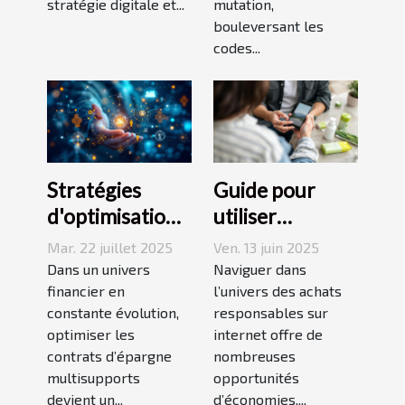
stratégie digitale et...
mutation,
bouleversant les
codes...
Stratégies
Guide pour
d'optimisation
utiliser
pour les
efficacement
Mar. 22 juillet 2025
Ven. 13 juin 2025
contrats
les codes
Dans un univers
Naviguer dans
d'épargne
financier en
promos sur les
l’univers des achats
constante évolution,
responsables sur
multisupports
sites bio
optimiser les
internet offre de
contrats d’épargne
nombreuses
multisupports
opportunités
devient un...
d’économies,...