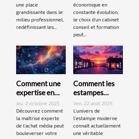
une place
économique en
professionnel ?
entreprise
grandissante dans le
constante évolution,
milieu professionnel,
le choix d’un cabinet
redéfinissant les...
conseil et formation
peut...
Comment une
Comment les
expertise en
estampes
achat média
modernes
Jeu. 2 octobre 2025
Ven. 22 août 2025
peut
transforment-
Découvrez comment
L’univers de
transformer
la maîtrise experte
elles le marché
l’estampe moderne
de l’achat média peut
connaît actuellement
votre présence
de l'art ?
bouleverser votre
une véritable
en ligne ?