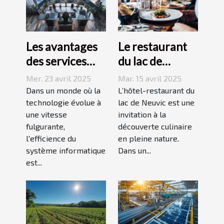
Les avantages
Le restaurant
des services
du lac de
managés pour
Neuvic,
Mer. 23 avril 2025
Mar. 15 avril 2025
l'optimisation
l’adresse
Dans un monde où la
L’hôtel-restaurant du
de votre IT
technologie évolue à
gourmande à
lac de Neuvic est une
une vitesse
invitation à la
ne pas louper !
fulgurante,
découverte culinaire
l'efficience du
en pleine nature.
système informatique
Dans un...
est...