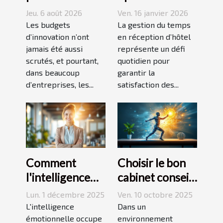
invisibles
gestion du
Jeu. 6 août 2026
Ven. 16 janvier 2026
freinent
temps en
Les budgets
La gestion du temps
l’innovation en
d’innovation n’ont
réception
en réception d’hôtel
jamais été aussi
représente un défi
entreprise
d’hôtel
scrutés, et pourtant,
quotidien pour
dans beaucoup
garantir la
d’entreprises, les...
satisfaction des...
Comment
Choisir le bon
l'intelligence
cabinet conseil
émotionnelle
et formation
Lun. 1 décembre 2025
Ven. 10 octobre 2025
transforme-t-
pour dynamiser
L'intelligence
Dans un
elle le milieu
émotionnelle occupe
votre
environnement