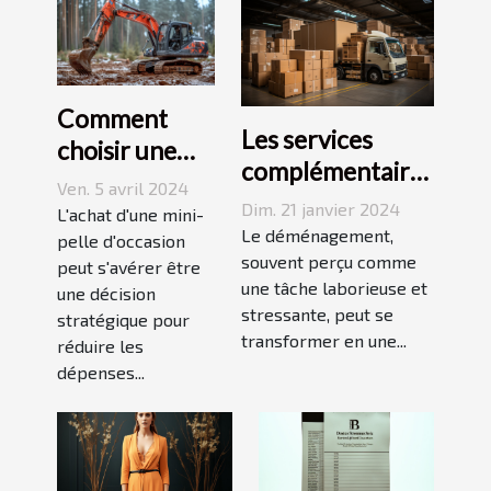
Comment
Les services
choisir une
complémentaires
mini-pelle
Ven. 5 avril 2024
offerts par les
Dim. 21 janvier 2024
d'occasion
L'achat d'une mini-
déménageurs
Le déménagement,
pour
pelle d'occasion
professionnels
souvent perçu comme
peut s'avérer être
optimiser le
une tâche laborieuse et
une décision
coût de vos
stressante, peut se
stratégique pour
projets de
transformer en une...
réduire les
construction
dépenses...