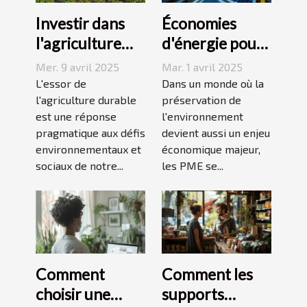
Investir dans
Économies
l'agriculture
d'énergie pour
durable
PME réduire les
Mer. 9 avril 2025
Mar. 1 avril 2025
tendances et
coûts sans
L'essor de
Dans un monde où la
opportunités
l'agriculture durable
compromettre
préservation de
est une réponse
l'environnement
pour le futur
la production
pragmatique aux défis
devient aussi un enjeu
environnementaux et
économique majeur,
sociaux de notre...
les PME se...
Comment
Comment les
choisir une
supports