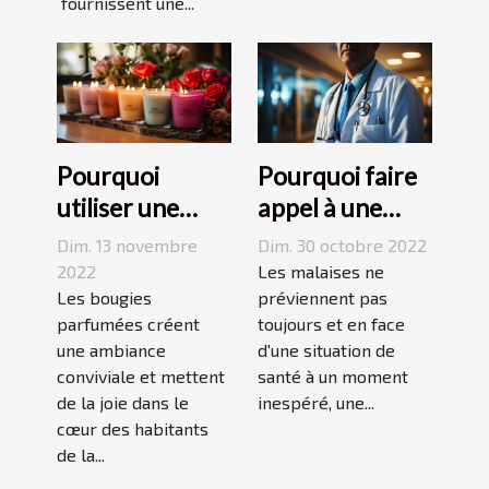
fournissent une...
Pourquoi
Pourquoi faire
utiliser une
appel à une
bougie
maison
Dim. 13 novembre
Dim. 30 octobre 2022
parfumée?
médicale de
2022
Les malaises ne
Les bougies
garde ?
préviennent pas
parfumées créent
toujours et en face
une ambiance
d'une situation de
conviviale et mettent
santé à un moment
de la joie dans le
inespéré, une...
cœur des habitants
de la...