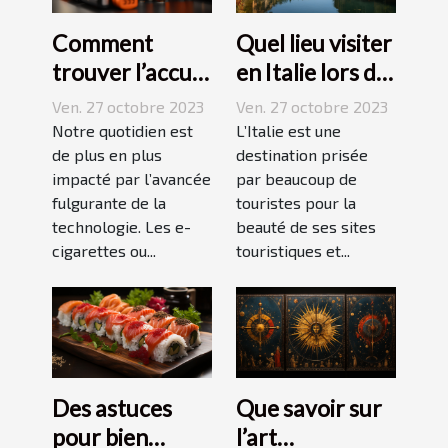
Comment
Quel lieu visiter
trouver l’accu
en Italie lors de
idéal pour sa e-
vos vacances ?
Ven. 27 octobre 2023
Ven. 27 octobre 2023
cigarette ?
Notre quotidien est
L’Italie est une
de plus en plus
destination prisée
impacté par l’avancée
par beaucoup de
fulgurante de la
touristes pour la
technologie. Les e-
beauté de ses sites
cigarettes ou...
touristiques et...
Des astuces
Que savoir sur
pour bien
l’art