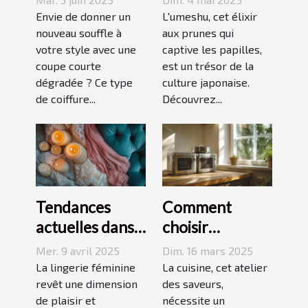
dégradée
origines,
Envie de donner un
L'umeshu, cet élixir
parfaite pour
nouveau souffle à
saveurs et
aux prunes qui
votre style avec une
captive les papilles,
votre visage
accords
coupe courte
est un trésor de la
dégradée ? Ce type
culture japonaise.
de coiffure...
Découvrez...
Tendances
Comment
actuelles dans
choisir
les dessous
l'équipement
Mer. 9 avril 2025
Dim. 16 mars 2025
coquins pour
de cuisine idéal
La lingerie féminine
La cuisine, cet atelier
femmes
revêt une dimension
pour vos
des saveurs,
de plaisir et
nécessite un
recettes