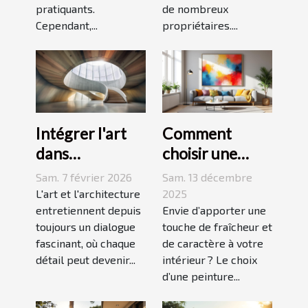
pratiquants.
de nombreux
Cependant,...
propriétaires....
Intégrer l'art
Comment
dans
choisir une
l'architecture :
peinture
Sam. 7 février 2026
Sam. 13 décembre
escaliers
moderne pour
L'art et l'architecture
2025
comme moyen
entretiennent depuis
dynamiser
Envie d’apporter une
toujours un dialogue
touche de fraîcheur et
d'expression
votre espace ?
fascinant, où chaque
de caractère à votre
détail peut devenir...
intérieur ? Le choix
d’une peinture...