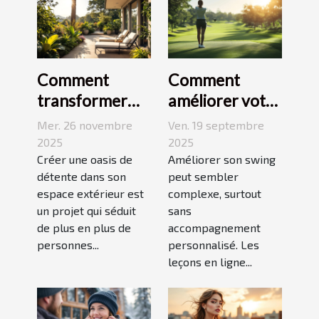
Comment
Comment
transformer
améliorer votre
votre espace
swing avec des
Mer. 26 novembre
Ven. 19 septembre
extérieur en
leçons en ligne
2025
2025
oasis de
Créer une oasis de
Améliorer son swing
détente dans son
peut sembler
détente ?
espace extérieur est
complexe, surtout
un projet qui séduit
sans
de plus en plus de
accompagnement
personnes...
personnalisé. Les
leçons en ligne...