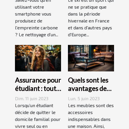
empreinte
utilisant votre
septembre
ne se pratique que
smartphone vous
dans la période
carbone avec
produisez de
hivernale en France
un forfait
l'empreinte carbone
et dans d'autres pays
mobile
? Le nettoyage d’un...
d'Europe...
responsable
Assurance pour
Quels sont les
étudiant : tout
avantages des
ce qu’il faut
tables basses
Dim. 11 juin 2023
Lun. 5 juin 2023
savoir avant de
industrielles ?
Lorsqu’un étudiant
Les meubles sont des
choisir
décide de quitter le
accessoires
domicile familial pour
indispensables dans
vivre seul ou en
une maison. Ainsi,