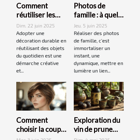
Comment
Photos de
réutiliser les
famille : à quel
objets du
photographe
Dim. 22 juin 2025
Jeu. 5 juin 2025
quotidien pour
confier cette
Adopter une
Réaliser des photos
une décoration
décoration durable en
tâche à
de famille, c’est
réutilisant des objets
immortaliser un
durable
Grenoble ?
du quotidien est une
instant, une
démarche créative
dynamique, mettre en
et...
lumière un lien...
Comment
Exploration du
choisir la coupe
vin de prune
courte
umeshu :
Mar. 3 juin 2025
Dim. 4 mai 2025