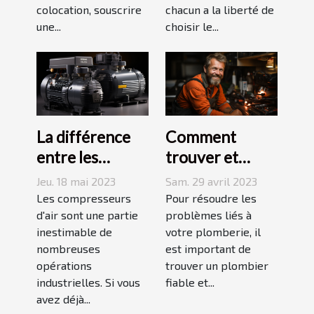
colocation, souscrire
chacun a la liberté de
une...
choisir le...
La différence
Comment
entre les
trouver et
compresseurs à
choisir un bon
Jeu. 18 mai 2023
Sam. 29 avril 2023
piston et à vis
plombier à Evry
Les compresseurs
Pour résoudre les
d'air sont une partie
?
problèmes liés à
inestimable de
votre plomberie, il
nombreuses
est important de
opérations
trouver un plombier
industrielles. Si vous
fiable et...
avez déjà...