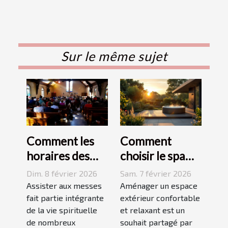
Sur le même sujet
Comment les
Comment
horaires des
choisir le spa
messes
idéal pour
Dim. 8 février 2026
Sam. 7 février 2026
facilitent la vie
votre espace
Assister aux messes
Aménager un espace
des pratiquants
fait partie intégrante
extérieur ?
extérieur confortable
de la vie spirituelle
et relaxant est un
?
de nombreux
souhait partagé par