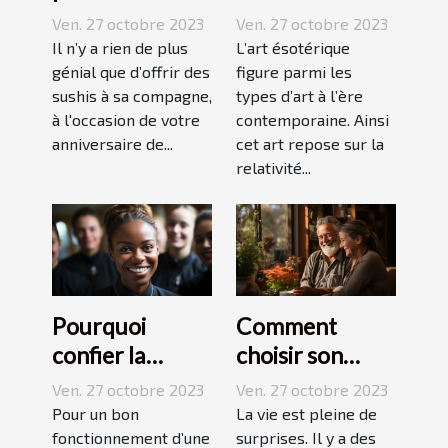
réussir ses
ésotérique ?
Ven. 27 octobre 2023
Ven. 27 octobre 2023
sushis !
Il n’y a rien de plus
L’art ésotérique
génial que d’offrir des
figure parmi les
sushis à sa compagne,
types d’art à l’ère
à l'occasion de votre
contemporaine. Ainsi
anniversaire de...
cet art repose sur la
relativité...
Pourquoi
Comment
confier la
choisir son
formation de
assurance
Ven. 27 octobre 2023
Ven. 27 octobre 2023
ses stagiaires à
Dépendance ?
Pour un bon
La vie est pleine de
JP2A-Génèse ?
fonctionnement d’une
surprises. Il y a des