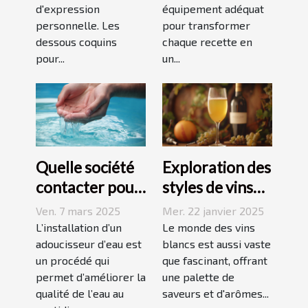
d'expression
équipement adéquat
personnelle. Les
pour transformer
dessous coquins
chaque recette en
pour...
un...
Quelle société
Exploration des
contacter pour
styles de vins
l'installation
blancs issus de
Ven. 7 mars 2025
Mer. 22 janvier 2025
d'un
vignobles
L’installation d’un
Le monde des vins
adoucisseur
adoucisseur d’eau est
renommés
blancs est aussi vaste
un procédé qui
que fascinant, offrant
d'eau ?
permet d’améliorer la
une palette de
qualité de l’eau au
saveurs et d'arômes...