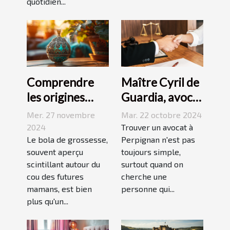
quotidien...
Comprendre
Maître Cyril de
les origines
Guardia, avocat
culturelles du
renommé à
Mer. 27 novembre
Mar. 22 octobre 2024
bola de
Perpignan
2024
Trouver un avocat à
grossesse
Le bola de grossesse,
Perpignan n'est pas
souvent aperçu
toujours simple,
scintillant autour du
surtout quand on
cou des futures
cherche une
mamans, est bien
personne qui...
plus qu'un...