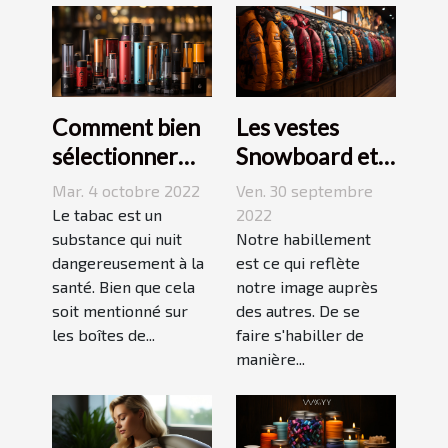
Comment bien
Les vestes
sélectionner
Snowboard et
une cigarette
Ski
Mar. 4 octobre 2022
Ven. 30 septembre
électronique ?
Le tabac est un
2022
substance qui nuit
Notre habillement
dangereusement à la
est ce qui reflète
santé. Bien que cela
notre image auprès
soit mentionné sur
des autres. De se
les boîtes de...
faire s'habiller de
manière...