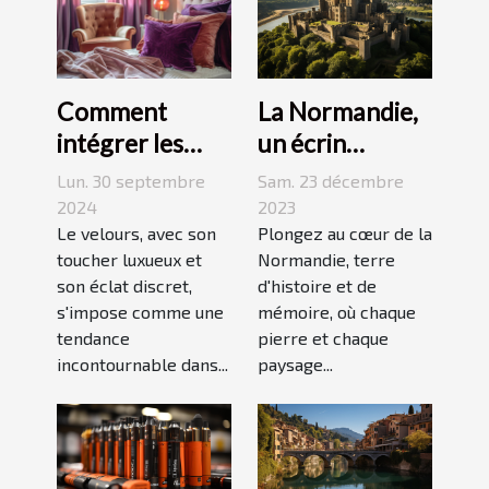
La Normandie,
Comment
un écrin
intégrer les
historique pour
accessoires en
Sam. 23 décembre
Lun. 30 septembre
des
velours dans
2023
2024
événements
Plongez au cœur de la
votre quotidien
Le velours, avec son
Normandie, terre
toucher luxueux et
mémorables
d'histoire et de
son éclat discret,
mémoire, où chaque
s'impose comme une
pierre et chaque
tendance
paysage...
incontournable dans...