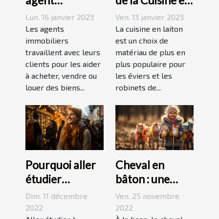
agent
de la Cuisine en
immobilier ?
Laiton
Lun. 16 janvier 2023
Ven. 13 janvier 2023
Les agents
La cuisine en laiton
immobiliers
est un choix de
travaillent avec leurs
matériau de plus en
clients pour les aider
plus populaire pour
à acheter, vendre ou
les éviers et les
louer des biens...
robinets de...
Pourquoi aller
Cheval en
étudier
bâton : une
l’étranger ?
bonne
Dim. 11 décembre
Ven. 25 novembre
découverte
2022
2022