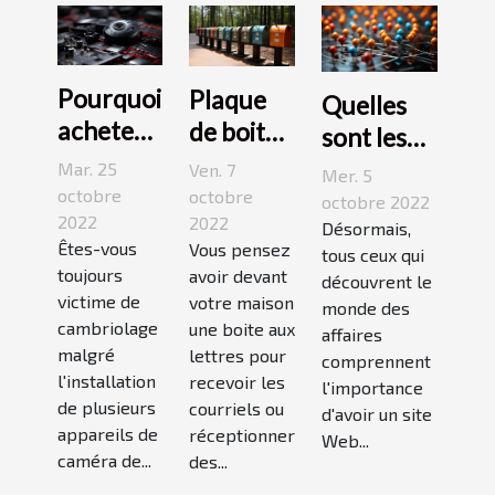
Pourquoi
Plaque
Quelles
acheter
de boite
sont les
une
aux
meilleures
Mar. 25
Ven. 7
Mer. 5
caméra
lettres :3
octobre
octobre
stratégies
octobre 2022
espion ?
2022
conseils
2022
de
Désormais,
Êtes-vous
Vous pensez
pour bien
tous ceux qui
netlinking
toujours
avoir devant
découvrent le
choisir
?
victime de
votre maison
monde des
un bon
cambriolage
une boite aux
affaires
modèle
malgré
lettres pour
comprennent
l'installation
recevoir les
l'importance
de plusieurs
courriels ou
d'avoir un site
appareils de
réceptionner
Web...
caméra de...
des...