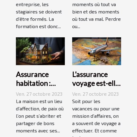
entreprise, les
moments où tout va
stagiaires se doivent
bien et des moments
d’être formés. La
où tout va mal. Perdre
formation est donc...
ou...
Assurance
L’assurance
habitation :
voyage est-elle
comment ça
avantageuse ?
Ven. 27 octobre 2023
Ven. 27 octobre 2023
marche ?
La maison est un lieu
Soit pour les
d’affection, de paix où
vacances ou pour une
l’on peut s’abriter et
mission d’affaires, on
partager de bons
a souvent de voyage a
moments avec ses...
effectuer. Et comme