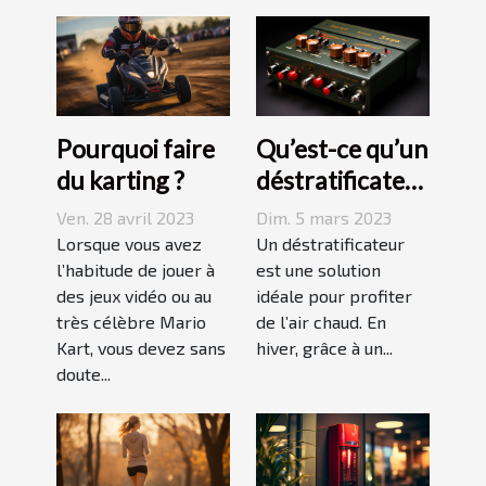
Pourquoi faire
Qu’est-ce qu’un
du karting ?
déstratificateur
?
Ven. 28 avril 2023
Dim. 5 mars 2023
Lorsque vous avez
Un déstratificateur
l’habitude de jouer à
est une solution
des jeux vidéo ou au
idéale pour profiter
très célèbre Mario
de l’air chaud. En
Kart, vous devez sans
hiver, grâce à un...
doute...