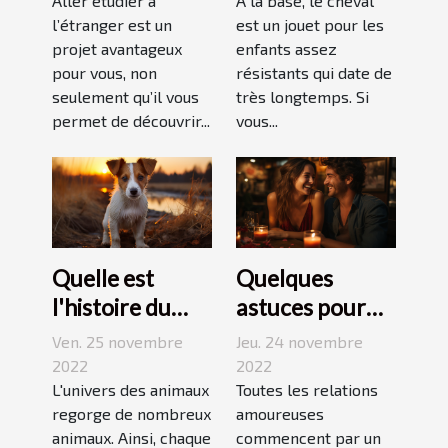
Aller étudier à
pour enfant
À la base, le cheval
l’étranger est un
est un jouet pour les
projet avantageux
enfants assez
pour vous, non
résistants qui date de
seulement qu’il vous
très longtemps. Si
permet de découvrir...
vous...
Quelle est
Quelques
l'histoire du
astuces pour
Jack Russell
réussir son
Ven. 25 novembre
Jeu. 24 novembre
terrier ?
premier
2022
2022
L'univers des animaux
rendez-vous
Toutes les relations
regorge de nombreux
amoureuses
animaux. Ainsi, chaque
commencent par un