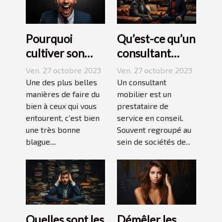
Pourquoi
Qu’est-ce qu’un
cultiver son
consultant
esprit
mobilier ?
Ven. 27 octobre 2023
Ven. 27 octobre 2023
humoristique ?
Une des plus belles
Un consultant
manières de faire du
mobilier est un
bien à ceux qui vous
prestataire de
entourent, c’est bien
service en conseil.
une très bonne
Souvent regroupé au
blague....
sein de sociétés de...
Quelles sont les
Démêler les