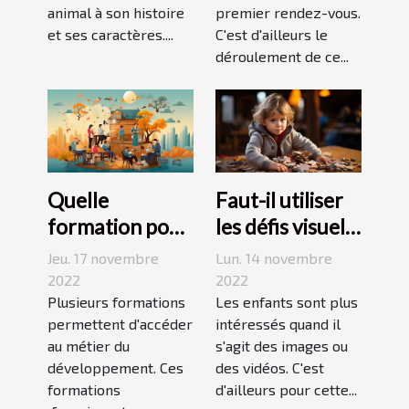
animal à son histoire
premier rendez-vous.
et ses caractères....
C'est d'ailleurs le
déroulement de ce...
Quelle
Faut-il utiliser
formation pour
les défis visuels
travailler dans
pour enseigner
Jeu. 17 novembre
Lun. 14 novembre
le
aux enfants ?
2022
2022
développement
Plusieurs formations
Les enfants sont plus
permettent d'accéder
intéressés quand il
durable ?
au métier du
s'agit des images ou
développement. Ces
des vidéos. C'est
formations
d'ailleurs pour cette...