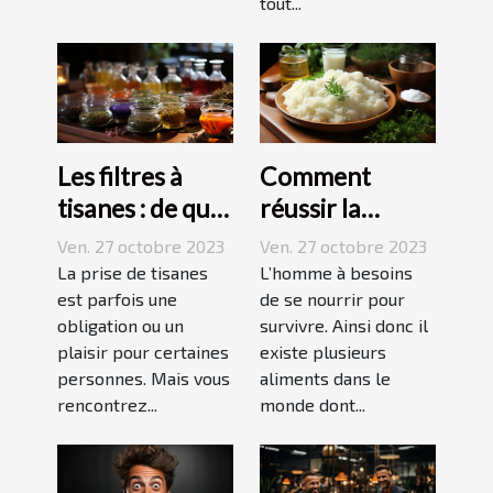
tout...
Les filtres à
Comment
tisanes : de quoi
réussir la
s’agit-il ?
préparation du
Ven. 27 octobre 2023
Ven. 27 octobre 2023
riz ?
La prise de tisanes
L’homme à besoins
est parfois une
de se nourrir pour
obligation ou un
survivre. Ainsi donc il
plaisir pour certaines
existe plusieurs
personnes. Mais vous
aliments dans le
rencontrez...
monde dont...