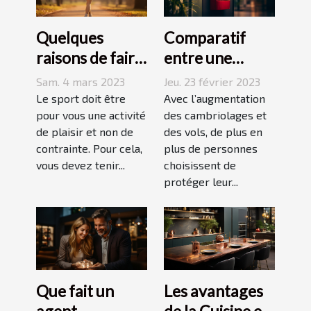
Quelques
Comparatif
raisons de faire
entre une
du sport
agence sécurité
Sam. 4 mars 2023
Jeu. 23 février 2023
et un système
Le sport doit être
Avec l’augmentation
pour vous une activité
d’alarme
des cambriolages et
de plaisir et non de
des vols, de plus en
contrainte. Pour cela,
plus de personnes
vous devez tenir...
choisissent de
protéger leur...
Que fait un
Les avantages