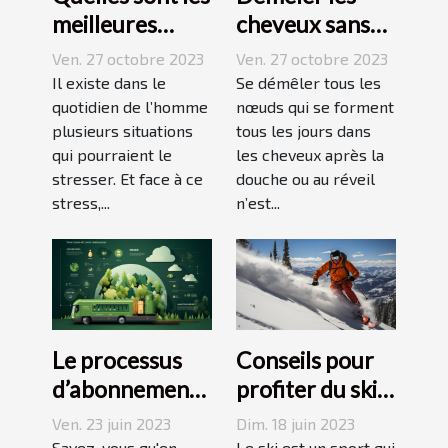
meilleures
cheveux sans
techniques
difficulté et
Ven. 27 octobre 2023
Ven. 27 octobre 2023
pour vaincre le
sans douleur :
Il existe dans le
Se démêler tous les
stress ?
quotidien de l’homme
comment s’y
nœuds qui se forment
plusieurs situations
tous les jours dans
prendre ?
qui pourraient le
les cheveux après la
stresser. Et face à ce
douche ou au réveil
stress,...
n’est...
Le processus
Conseils pour
d’abonnement
profiter du ski
et de réduction
en juin, juillet,
Ven. 23 juin 2023
Dim. 18 juin 2023
de votre
août ou
Savez-vous qu'en
Le ski est un sport qui