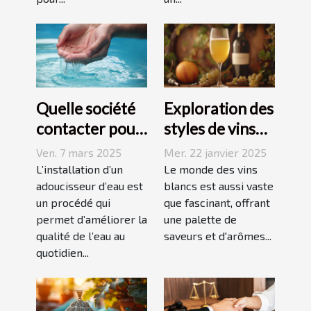
Quelle société
Exploration des
contacter pour
styles de vins
l'installation
blancs issus de
Ven. 7 mars 2025
Mer. 22 janvier 2025
d'un
vignobles
L’installation d’un
Le monde des vins
adoucisseur
adoucisseur d’eau est
renommés
blancs est aussi vaste
un procédé qui
que fascinant, offrant
d'eau ?
permet d’améliorer la
une palette de
qualité de l’eau au
saveurs et d'arômes...
quotidien...