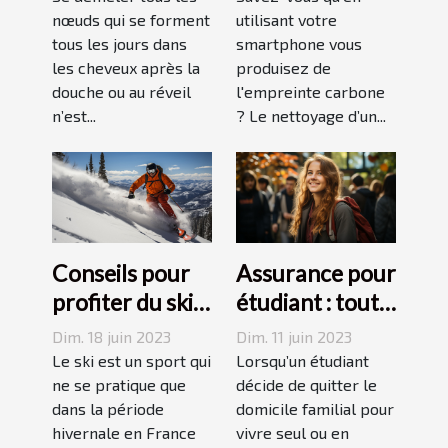
comment s’y
nœuds qui se forment
empreinte
utilisant votre
tous les jours dans
smartphone vous
prendre ?
carbone avec
les cheveux après la
produisez de
un forfait
douche ou au réveil
l'empreinte carbone
mobile
n’est...
? Le nettoyage d’un...
responsable
Conseils pour
Assurance pour
profiter du ski
étudiant : tout
en juin, juillet,
ce qu’il faut
Dim. 18 juin 2023
Dim. 11 juin 2023
août ou
savoir avant de
Le ski est un sport qui
Lorsqu’un étudiant
septembre
ne se pratique que
choisir
décide de quitter le
dans la période
domicile familial pour
hivernale en France
vivre seul ou en