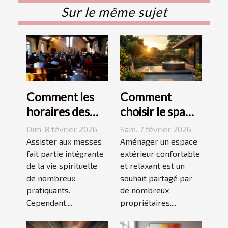
Sur le même sujet
Comment les
Comment
horaires des
choisir le spa
messes
idéal pour
Dim. 8 février 2026
Sam. 7 février 2026
facilitent la vie
votre espace
Assister aux messes
Aménager un espace
des pratiquants
fait partie intégrante
extérieur ?
extérieur confortable
de la vie spirituelle
et relaxant est un
?
de nombreux
souhait partagé par
pratiquants.
de nombreux
Cependant,...
propriétaires....