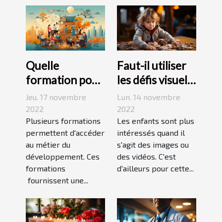
Quelle
Faut-il utiliser
formation pour
les défis visuels
travailler dans
pour enseigner
Jeu. 17 novembre
Lun. 14 novembre
le
aux enfants ?
2022
2022
développement
Plusieurs formations
Les enfants sont plus
permettent d'accéder
intéressés quand il
durable ?
au métier du
s'agit des images ou
développement. Ces
des vidéos. C'est
formations
d'ailleurs pour cette...
fournissent une...