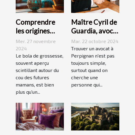
Comprendre
Maître Cyril de
les origines
Guardia, avocat
culturelles du
renommé à
Mer. 27 novembre
Mar. 22 octobre 2024
bola de
Perpignan
2024
Trouver un avocat à
grossesse
Le bola de grossesse,
Perpignan n'est pas
souvent aperçu
toujours simple,
scintillant autour du
surtout quand on
cou des futures
cherche une
mamans, est bien
personne qui...
plus qu'un...