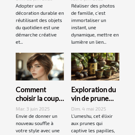
quotidien pour
confier cette
Adopter une
Réaliser des photos
une décoration
décoration durable en
tâche à
de famille, c’est
réutilisant des objets
immortaliser un
durable
Grenoble ?
du quotidien est une
instant, une
démarche créative
dynamique, mettre en
et...
lumière un lien...
Comment
Exploration du
choisir la coupe
vin de prune
courte
umeshu :
Mar. 3 juin 2025
Dim. 4 mai 2025
dégradée
origines,
Envie de donner un
L'umeshu, cet élixir
parfaite pour
nouveau souffle à
saveurs et
aux prunes qui
votre style avec une
captive les papilles,
votre visage
accords