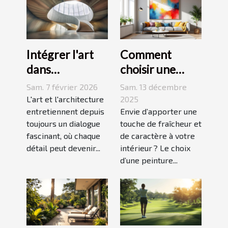
Intégrer l'art
Comment
dans
choisir une
l'architecture :
peinture
Sam. 7 février 2026
Sam. 13 décembre
escaliers
moderne pour
L'art et l'architecture
2025
comme moyen
entretiennent depuis
dynamiser
Envie d’apporter une
toujours un dialogue
touche de fraîcheur et
d'expression
votre espace ?
fascinant, où chaque
de caractère à votre
détail peut devenir...
intérieur ? Le choix
d’une peinture...