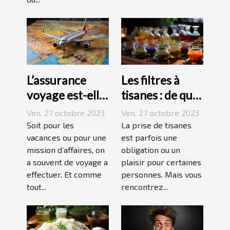
L’assurance
Les filtres à
voyage est-elle
tisanes : de quoi
avantageuse ?
s’agit-il ?
Ven. 27 octobre 2023
Ven. 27 octobre 2023
Soit pour les
La prise de tisanes
vacances ou pour une
est parfois une
mission d’affaires, on
obligation ou un
a souvent de voyage a
plaisir pour certaines
effectuer. Et comme
personnes. Mais vous
tout...
rencontrez...