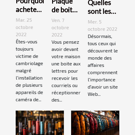
Pourquoi
Plaque
Quelles
acheter
de boite
sont les
une
aux
meilleures
Mar. 25
Ven. 7
Mer. 5
caméra
lettres :3
octobre
octobre
stratégies
octobre 2022
espion ?
2022
conseils
2022
de
Désormais,
Êtes-vous
Vous pensez
pour bien
tous ceux qui
netlinking
toujours
avoir devant
découvrent le
choisir
?
victime de
votre maison
monde des
un bon
cambriolage
une boite aux
affaires
modèle
malgré
lettres pour
comprennent
l'installation
recevoir les
l'importance
de plusieurs
courriels ou
d'avoir un site
appareils de
réceptionner
Web...
caméra de...
des...