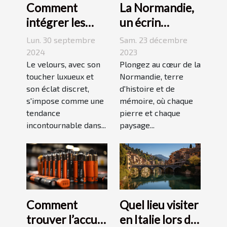
La Normandie,
Comment
un écrin
intégrer les
historique pour
accessoires en
Sam. 23 décembre
Lun. 30 septembre
des
velours dans
2023
2024
événements
Plongez au cœur de la
votre quotidien
Le velours, avec son
Normandie, terre
toucher luxueux et
mémorables
d'histoire et de
son éclat discret,
mémoire, où chaque
s'impose comme une
pierre et chaque
tendance
paysage...
incontournable dans...
Comment
Quel lieu visiter
trouver l’accu
en Italie lors de