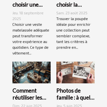
choisir une
choisir la
veste
poupée
Jeu. 18 septembre
Sam. 23 août 2025
matelassée
parfaite pour
2025
Trouver la poupée
adaptée à votre
Choisir une veste
votre collection
idéale pour enrichir
matelassée adéquate
une collection peut
style de vie ?
unique ?
peut transformer
sembler complexe,
votre expérience au
tant les critères à
quotidien. Ce type de
prendre en...
vêtement...
Comment
Photos de
réutiliser les
famille : à quel
objets du
photographe
Dim. 22 juin 2025
Jeu. 5 juin 2025