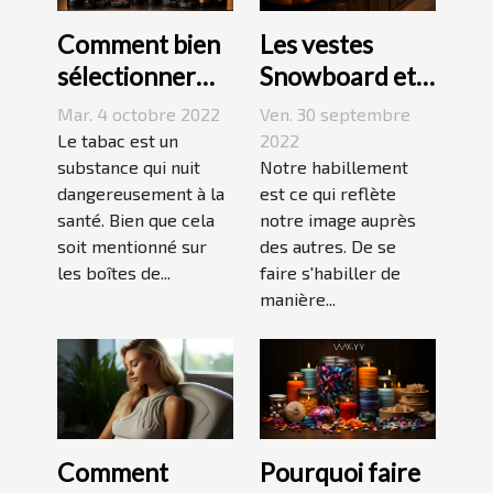
Comment bien
Les vestes
sélectionner
Snowboard et
une cigarette
Ski
Mar. 4 octobre 2022
Ven. 30 septembre
électronique ?
Le tabac est un
2022
substance qui nuit
Notre habillement
dangereusement à la
est ce qui reflète
santé. Bien que cela
notre image auprès
soit mentionné sur
des autres. De se
les boîtes de...
faire s'habiller de
manière...
Comment
Pourquoi faire