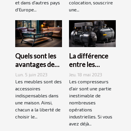
et dans d'autres pays
colocation, souscrire
d'Europe...
une...
Quels sont les
La différence
avantages des
entre les
tables basses
compresseurs à
Lun. 5 juin 2023
Jeu. 18 mai 2023
industrielles ?
piston et à vis
Les meubles sont des
Les compresseurs
accessoires
d'air sont une partie
indispensables dans
inestimable de
une maison. Ainsi,
nombreuses
chacun a la liberté de
opérations
choisir le...
industrielles. Si vous
avez déjà...