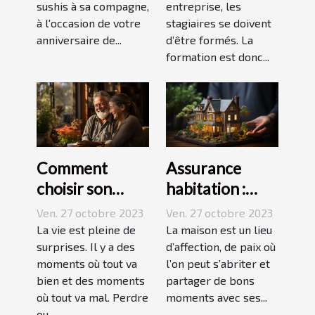
sushis à sa compagne,
entreprise, les
à l'occasion de votre
stagiaires se doivent
anniversaire de...
d’être formés. La
formation est donc...
Comment
Assurance
choisir son
habitation :
assurance
comment ça
Ven. 27 octobre 2023
Ven. 27 octobre 2023
Dépendance ?
marche ?
La vie est pleine de
La maison est un lieu
surprises. Il y a des
d’affection, de paix où
moments où tout va
l’on peut s’abriter et
bien et des moments
partager de bons
où tout va mal. Perdre
moments avec ses...
ou...