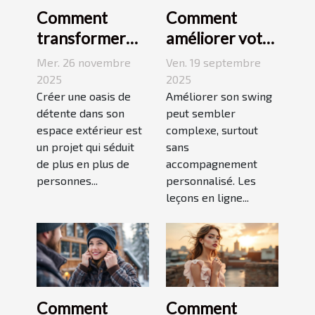
Comment
Comment
transformer
améliorer votre
votre espace
swing avec des
Mer. 26 novembre
Ven. 19 septembre
extérieur en
leçons en ligne
2025
2025
oasis de
Créer une oasis de
Améliorer son swing
détente dans son
peut sembler
détente ?
espace extérieur est
complexe, surtout
un projet qui séduit
sans
de plus en plus de
accompagnement
personnes...
personnalisé. Les
leçons en ligne...
Comment
Comment