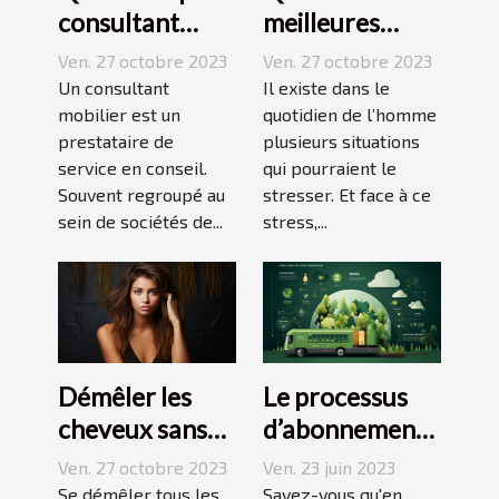
consultant
meilleures
mobilier ?
techniques
Ven. 27 octobre 2023
Ven. 27 octobre 2023
pour vaincre le
Un consultant
Il existe dans le
mobilier est un
stress ?
quotidien de l’homme
prestataire de
plusieurs situations
service en conseil.
qui pourraient le
Souvent regroupé au
stresser. Et face à ce
sein de sociétés de...
stress,...
Démêler les
Le processus
cheveux sans
d’abonnement
difficulté et
et de réduction
Ven. 27 octobre 2023
Ven. 23 juin 2023
sans douleur :
de votre
Se démêler tous les
Savez-vous qu'en