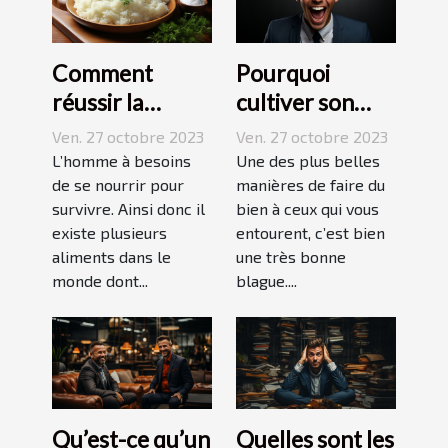
Comment
Pourquoi
réussir la
cultiver son
préparation du
esprit
Ven. 27 octobre 2023
Ven. 27 octobre 2023
riz ?
humoristique ?
L’homme à besoins
Une des plus belles
de se nourrir pour
manières de faire du
survivre. Ainsi donc il
bien à ceux qui vous
existe plusieurs
entourent, c’est bien
aliments dans le
une très bonne
monde dont...
blague....
Qu’est-ce qu’un
Quelles sont les