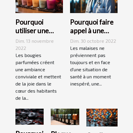
Pourquoi
Pourquoi faire
utiliser une
appel à une
bougie
maison
Dim. 13 novembre
Dim. 30 octobre 2022
parfumée?
médicale de
2022
Les malaises ne
Les bougies
garde ?
préviennent pas
parfumées créent
toujours et en face
une ambiance
d'une situation de
conviviale et mettent
santé à un moment
de la joie dans le
inespéré, une...
cœur des habitants
de la...