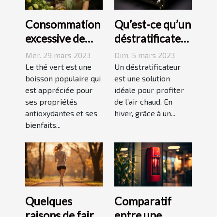
Consommation
Qu’est-ce qu’un
excessive de
déstratificateur
thé vert : quels
?
Mer. 29 mars 2023
Dim. 5 mars 2023
sont les
Le thé vert est une
Un déstratificateur
dangers pour la
boisson populaire qui
est une solution
est appréciée pour
idéale pour profiter
peau ?
ses propriétés
de l’air chaud. En
antioxydantes et ses
hiver, grâce à un...
bienfaits...
Quelques
Comparatif
raisons de faire
entre une