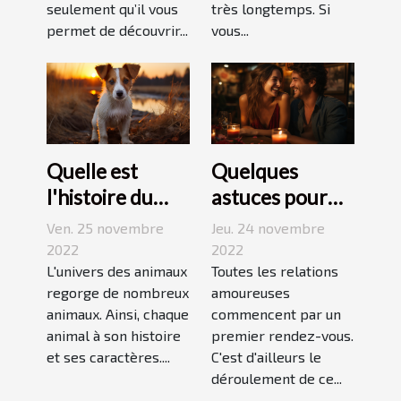
seulement qu’il vous
très longtemps. Si
permet de découvrir...
vous...
Quelle est
Quelques
l'histoire du
astuces pour
Jack Russell
réussir son
Ven. 25 novembre
Jeu. 24 novembre
terrier ?
premier
2022
2022
L'univers des animaux
rendez-vous
Toutes les relations
regorge de nombreux
amoureuses
animaux. Ainsi, chaque
commencent par un
animal à son histoire
premier rendez-vous.
et ses caractères....
C'est d'ailleurs le
déroulement de ce...