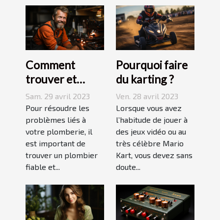
Comment
Pourquoi faire
trouver et
du karting ?
choisir un bon
Sam. 29 avril 2023
Ven. 28 avril 2023
plombier à Evry
Pour résoudre les
Lorsque vous avez
?
problèmes liés à
l’habitude de jouer à
votre plomberie, il
des jeux vidéo ou au
est important de
très célèbre Mario
trouver un plombier
Kart, vous devez sans
fiable et...
doute...