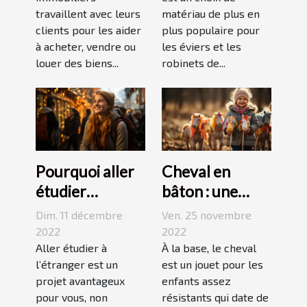
travaillent avec leurs
matériau de plus en
clients pour les aider
plus populaire pour
à acheter, vendre ou
les éviers et les
louer des biens...
robinets de...
Pourquoi aller
Cheval en
étudier
bâton : une
l’étranger ?
bonne
Dim. 11 décembre
Ven. 25 novembre
découverte
2022
2022
Aller étudier à
pour enfant
À la base, le cheval
l’étranger est un
est un jouet pour les
projet avantageux
enfants assez
pour vous, non
résistants qui date de