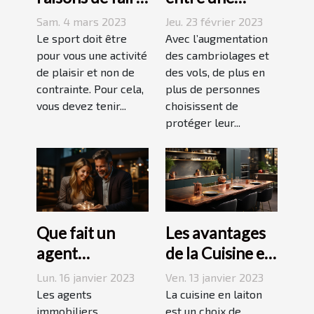
du sport
agence sécurité
Sam. 4 mars 2023
Jeu. 23 février 2023
et un système
Le sport doit être
Avec l’augmentation
pour vous une activité
d’alarme
des cambriolages et
de plaisir et non de
des vols, de plus en
contrainte. Pour cela,
plus de personnes
vous devez tenir...
choisissent de
protéger leur...
Que fait un
Les avantages
agent
de la Cuisine en
immobilier ?
Laiton
Lun. 16 janvier 2023
Ven. 13 janvier 2023
Les agents
La cuisine en laiton
immobiliers
est un choix de