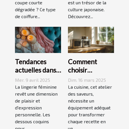
coupe courte
est un trésor de la
dégradée ? Ce type
culture japonaise.
de coiffure...
Découvrez...
Tendances
Comment
actuelles dans
choisir
les dessous
l'équipement
Mer. 9 avril 2025
Dim. 16 mars 2025
coquins pour
de cuisine idéal
La lingerie féminine
La cuisine, cet atelier
femmes
revêt une dimension
pour vos
des saveurs,
de plaisir et
nécessite un
recettes
d'expression
équipement adéquat
personnelle. Les
pour transformer
dessous coquins
chaque recette en
pour...
un...