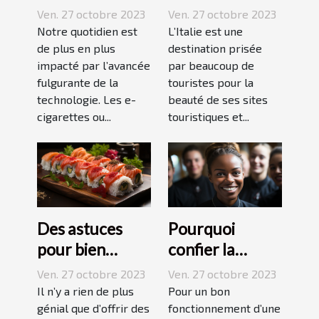
idéal pour sa e-
vos vacances ?
Ven. 27 octobre 2023
Ven. 27 octobre 2023
cigarette ?
Notre quotidien est
L’Italie est une
de plus en plus
destination prisée
impacté par l’avancée
par beaucoup de
fulgurante de la
touristes pour la
technologie. Les e-
beauté de ses sites
cigarettes ou...
touristiques et...
Des astuces
Pourquoi
pour bien
confier la
réussir ses
formation de
Ven. 27 octobre 2023
Ven. 27 octobre 2023
sushis !
ses stagiaires à
Il n’y a rien de plus
Pour un bon
génial que d’offrir des
JP2A-Génèse ?
fonctionnement d’une