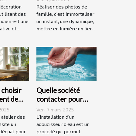
n durable
confier cette tâche
décoration
Réaliser des photos de
tilisant des
à Grenoble ?
famille, c’est immortaliser
idien est une
un instant, une dynamique,
ive et...
mettre en lumière un lien...
choisir
Quelle société
ent de
contacter pour
éal pour
l'installation d'un
2025
Ven. 7 mars 2025
tes
adoucisseur d'eau ?
t atelier des
L’installation d’un
ssite un
adoucisseur d’eau est un
déquat pour
procédé qui permet