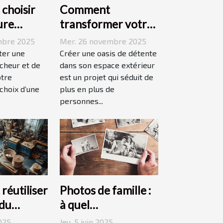
choisir
Comment
ure
transformer votre
pour
espace extérieur en
mbre 2025
Mer. 26 novembre 2025
 votre
oasis de détente ?
ter une
Créer une oasis de détente
îcheur et de
dans son espace extérieur
otre
est un projet qui séduit de
 choix d’une
plus en plus de
personnes...
éutiliser
Photos de famille :
 du
à quel
 pour une
photographe
2025
Jeu. 5 juin 2025