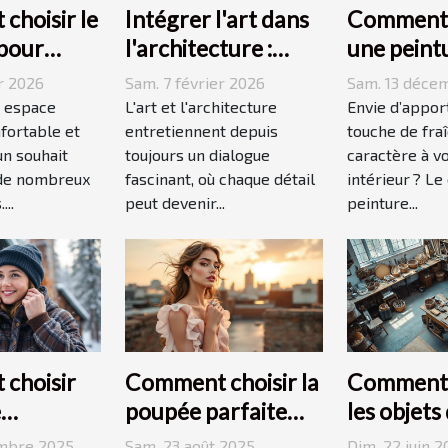
choisir le
Intégrer l'art dans
Comment 
 pour
l'architecture :
une peint
pace
escaliers comme
moderne 
r 2026
Sam. 7 février 2026
Sam. 13 déce
 ?
moyen
dynamiser
 espace
L'art et l'architecture
Envie d’appor
fortable et
d'expression
entretiennent depuis
espace ?
touche de fra
un souhait
toujours un dialogue
caractère à v
 de nombreux
fascinant, où chaque détail
intérieur ? Le
...
peut devenir...
peinture...
choisir
Comment choisir la
Comment r
e
poupée parfaite
les objets
ée
pour votre
quotidien
embre 2025
Sam. 23 août 2025
Dim. 22 juin 