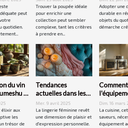
 votre
collection unique ?
décoratio
este
Trouver la poupée idéale
Adopter une 
ie ?
déquate peut
pour enrichir une
durable en réu
votre
collection peut sembler
objets du quot
 quotidien.
complexe, tant les critères
démarche créat
tement...
à prendre en...
on du vin
Tendances
Comment 
 umeshu :
actuelles dans les
l'équipem
 saveurs et
dessous coquins
cuisine id
025
Mer. 9 avril 2025
Dim. 16 mars 
pour femmes
vos recet
 élixir aux
La lingerie féminine revêt
La cuisine, ce
ptive les
une dimension de plaisir et
saveurs, néce
 un trésor de
d'expression personnelle.
équipement a