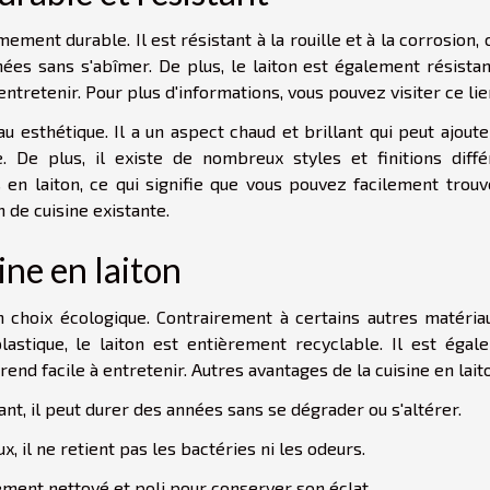
ement durable. Il est résistant à la rouille et à la corrosion, 
ées sans s'abîmer. De plus, le laiton est également résistan
à entretenir. Pour plus d'informations, vous pouvez
visiter ce li
u esthétique. Il a un aspect chaud et brillant qui peut ajout
. De plus, il existe de nombreux styles et finitions diffé
 en laiton, ce qui signifie que vous pouvez facilement trouv
 de cuisine existante.
ine en laiton
un choix écologique. Contrairement à certains autres matéria
plastique, le laiton est entièrement recyclable. Il est égal
 rend facile à entretenir. Autres avantages de la cuisine en lait
tant, il peut durer des années sans se dégrader ou s'altérer.
, il ne retient pas les bactéries ni les odeurs.
ilement nettoyé et poli pour conserver son éclat.