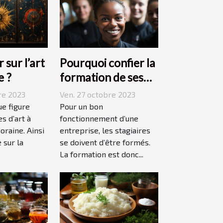
 sur l’art
Pourquoi confier la
e ?
formation de ses
stagiaires à JP2A-
re 2023
Ven. 27 octobre 2023
Génèse ?
ue figure
Pour un bon
s d’art à
fonctionnement d’une
oraine. Ainsi
entreprise, les stagiaires
 sur la
se doivent d’être formés.
La formation est donc...