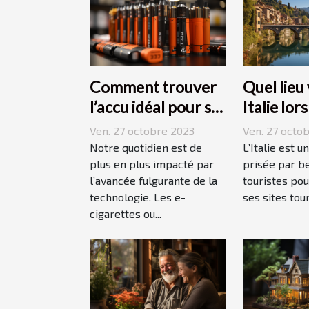
Comment trouver
Quel lieu 
l’accu idéal pour sa
Italie lor
e-cigarette ?
vacances
Ven. 27 octobre 2023
Ven. 27 octo
Notre quotidien est de
L’Italie est u
plus en plus impacté par
prisée par b
l’avancée fulgurante de la
touristes pou
technologie. Les e-
ses sites tour
cigarettes ou...