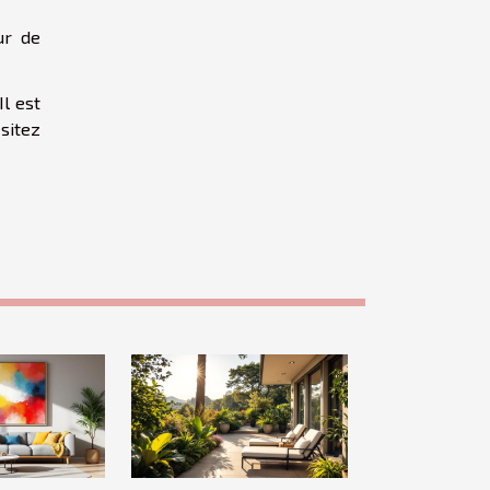
ur de
Il est
ésitez