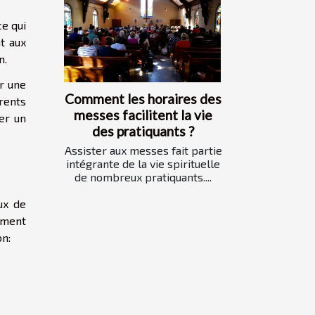
ce qui
t aux
en
.
er une
Comment les horaires des
rents
messes facilitent la vie
er un
des pratiquants ?
Assister aux messes fait partie
intégrante de la vie spirituelle
de nombreux pratiquants....
ux de
ement
on: