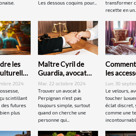
onaise.
Les dessous coquins pour...
transformer 
recette en un..
re les
Maître Cyril de
Comment 
culturelles
Guardia, avocat
les access
e
renommé à
velours d
embre 2024
Mar. 22 octobre 2024
Lun. 30 sept
e
Perpignan
quotidien
rossesse,
Trouver un avocat à
Le velours, a
u scintillant
Perpignan n'est pas
toucher luxue
 des futures
toujours simple, surtout
éclat discret,
bien plus
quand on cherche une
comme une t
personne qui...
incontournable