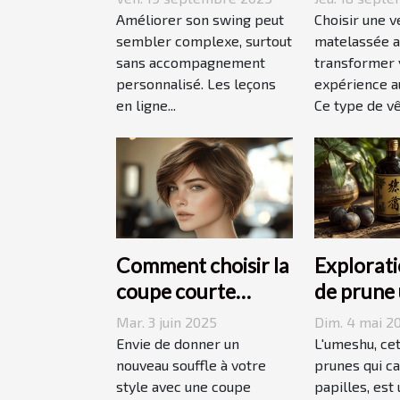
leçons en ligne
adaptée à
Améliorer son swing peut
Choisir une v
sembler complexe, surtout
style de v
matelassée a
sans accompagnement
transformer 
personnalisé. Les leçons
expérience au
en ligne...
Ce type de vê
Comment choisir la
Explorati
coupe courte
de prune
dégradée parfaite
origines,
Mar. 3 juin 2025
Dim. 4 mai 2
pour votre visage
accords
Envie de donner un
L'umeshu, cet
nouveau souffle à votre
prunes qui ca
style avec une coupe
papilles, est