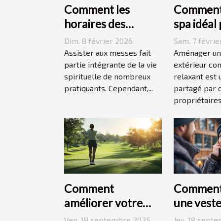
Comment les
Comment 
horaires des
spa idéal
messes facilitent la
votre es
Dim. 8 février 2026
Sam. 7 févrie
vie des pratiquants
extérieur
Assister aux messes fait
Aménager un
?
partie intégrante de la vie
extérieur con
spirituelle de nombreux
relaxant est 
pratiquants. Cependant,...
partagé par
propriétaires.
Comment
Comment 
améliorer votre
une vest
swing avec des
matelass
Ven. 19 septembre 2025
Jeu. 18 sept