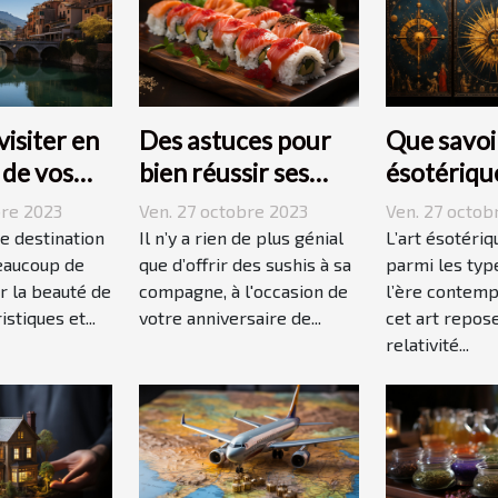
visiter en
Des astuces pour
Que savoir
s de vos
bien réussir ses
ésotériqu
 ?
sushis !
bre 2023
Ven. 27 octobre 2023
Ven. 27 octob
ne destination
Il n’y a rien de plus génial
L’art ésotériq
eaucoup de
que d’offrir des sushis à sa
parmi les type
r la beauté de
compagne, à l'occasion de
l’ère contemp
istiques et...
votre anniversaire de...
cet art repose
relativité...