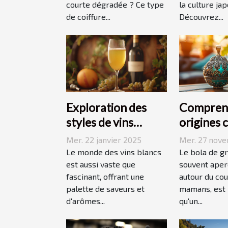
courte dégradée ? Ce type
la culture jap
de coiffure...
Découvrez...
Exploration des
Comprend
styles de vins
origines 
blancs issus de
du bola d
Mer. 22 janvier 2025
Mer. 27 nov
vignobles
grossess
Le monde des vins blancs
Le bola de g
renommés
est aussi vaste que
souvent aperç
fascinant, offrant une
autour du cou
palette de saveurs et
mamans, est 
d'arômes...
qu'un...