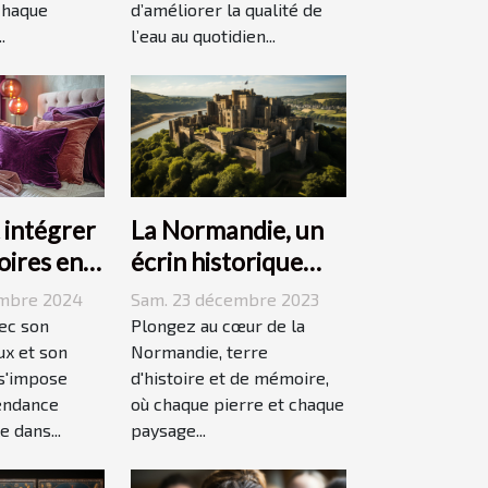
chaque
d’améliorer la qualité de
.
l’eau au quotidien...
La Normandie, un
intégrer
écrin historique
oires en
pour des
ans votre
Sam. 23 décembre 2023
embre 2024
événements
Plongez au cœur de la
vec son
mémorables
Normandie, terre
ux et son
d'histoire et de mémoire,
 s'impose
où chaque pierre et chaque
endance
paysage...
 dans...