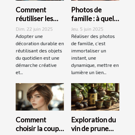
Comment
Photos de
réutiliser les
famille : à quel
objets du
photographe
Dim. 22 juin 2025
Jeu. 5 juin 2025
quotidien pour
confier cette
Adopter une
Réaliser des photos
une décoration
décoration durable en
tâche à
de famille, c’est
réutilisant des objets
immortaliser un
durable
Grenoble ?
du quotidien est une
instant, une
démarche créative
dynamique, mettre en
et...
lumière un lien...
Comment
Exploration du
choisir la coupe
vin de prune