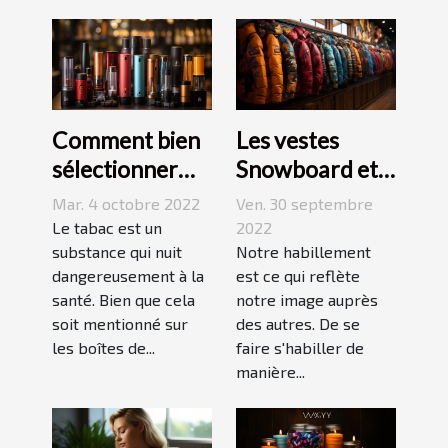
Comment bien
Les vestes
sélectionner
Snowboard et
une cigarette
Ski
Mar. 4 octobre 2022
Ven. 30 septembre
électronique ?
Le tabac est un
2022
substance qui nuit
Notre habillement
dangereusement à la
est ce qui reflète
santé. Bien que cela
notre image auprès
soit mentionné sur
des autres. De se
les boîtes de...
faire s'habiller de
manière...