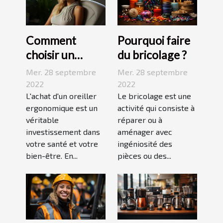
Comment
Pourquoi faire
choisir un
du bricolage ?
oreiller
Mer. 28 septembre
Mer. 28 septembre
ergonomique ?
2022
2022
L'achat d'un oreiller
Le bricolage est une
ergonomique est un
activité qui consiste à
véritable
réparer ou à
investissement dans
aménager avec
votre santé et votre
ingéniosité des
bien-être. En...
pièces ou des...