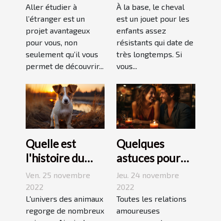
Aller étudier à
pour enfant
À la base, le cheval
l’étranger est un
est un jouet pour les
projet avantageux
enfants assez
pour vous, non
résistants qui date de
seulement qu’il vous
très longtemps. Si
permet de découvrir...
vous...
Quelle est
Quelques
l'histoire du
astuces pour
Jack Russell
réussir son
Ven. 25 novembre
Jeu. 24 novembre
terrier ?
premier
2022
2022
L'univers des animaux
rendez-vous
Toutes les relations
regorge de nombreux
amoureuses