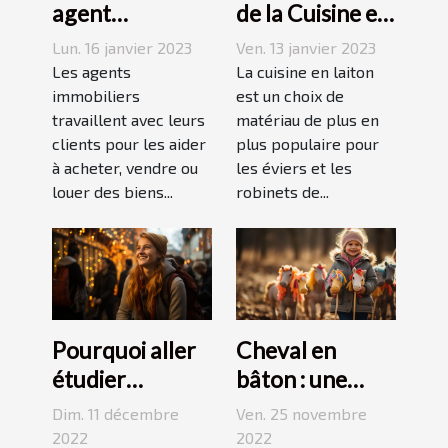
agent
de la Cuisine en
immobilier ?
Laiton
Lun. 16 janvier 2023
Ven. 13 janvier 2023
Les agents
La cuisine en laiton
immobiliers
est un choix de
travaillent avec leurs
matériau de plus en
clients pour les aider
plus populaire pour
à acheter, vendre ou
les éviers et les
louer des biens...
robinets de...
Pourquoi aller
Cheval en
étudier
bâton : une
l’étranger ?
bonne
Dim. 11 décembre
Ven. 25 novembre
découverte
2022
2022