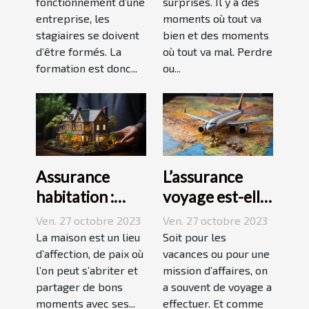
JP2A-Génèse ?
fonctionnement d’une
surprises. Il y a des
entreprise, les
moments où tout va
stagiaires se doivent
bien et des moments
d’être formés. La
où tout va mal. Perdre
formation est donc...
ou...
Assurance
L’assurance
habitation :
voyage est-elle
comment ça
avantageuse ?
Ven. 27 octobre 2023
Ven. 27 octobre 2023
marche ?
La maison est un lieu
Soit pour les
d’affection, de paix où
vacances ou pour une
l’on peut s’abriter et
mission d’affaires, on
partager de bons
a souvent de voyage a
moments avec ses...
effectuer. Et comme