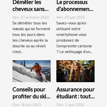
Démêler les
Le processus
cheveux sans
d’abonnement
difficulté et
et de réduction
Ven. 27 octobre 2023
Ven. 23 juin 2023
sans douleur :
de votre
Se démêler tous les
Savez-vous qu'en
comment s’y
nœuds qui se forment
empreinte
utilisant votre
tous les jours dans
smartphone vous
prendre ?
carbone avec
les cheveux après la
produisez de
un forfait
douche ou au réveil
l'empreinte carbone
mobile
n’est...
? Le nettoyage d’un...
responsable
Conseils pour
Assurance pour
profiter du ski
étudiant : tout
en juin, juillet,
ce qu’il faut
Dim. 18 juin 2023
Dim. 11 juin 2023