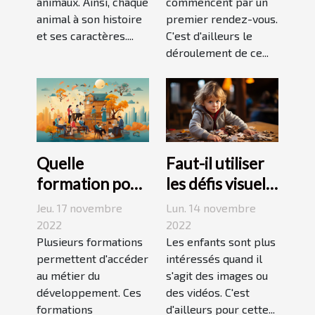
animaux. Ainsi, chaque
commencent par un
animal à son histoire
premier rendez-vous.
et ses caractères....
C'est d'ailleurs le
déroulement de ce...
Quelle
Faut-il utiliser
formation pour
les défis visuels
travailler dans
pour enseigner
Jeu. 17 novembre
Lun. 14 novembre
le
aux enfants ?
2022
2022
développement
Plusieurs formations
Les enfants sont plus
permettent d'accéder
intéressés quand il
durable ?
au métier du
s'agit des images ou
développement. Ces
des vidéos. C'est
formations
d'ailleurs pour cette...