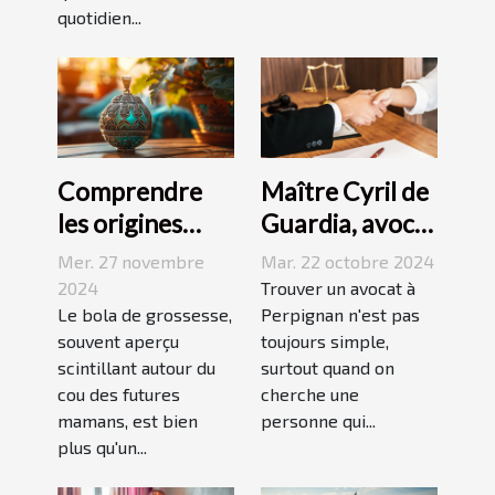
quotidien...
Comprendre
Maître Cyril de
les origines
Guardia, avocat
culturelles du
renommé à
Mer. 27 novembre
Mar. 22 octobre 2024
bola de
Perpignan
2024
Trouver un avocat à
grossesse
Le bola de grossesse,
Perpignan n'est pas
souvent aperçu
toujours simple,
scintillant autour du
surtout quand on
cou des futures
cherche une
mamans, est bien
personne qui...
plus qu'un...