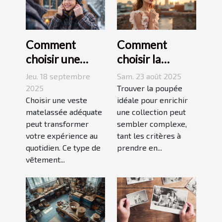
Comment
Comment
choisir une
choisir la
veste
poupée
Jeu. 18 septembre
Sam. 23 août 2025
matelassée
parfaite pour
2025
Trouver la poupée
adaptée à votre
Choisir une veste
votre collection
idéale pour enrichir
matelassée adéquate
une collection peut
style de vie ?
unique ?
peut transformer
sembler complexe,
votre expérience au
tant les critères à
quotidien. Ce type de
prendre en...
vêtement...