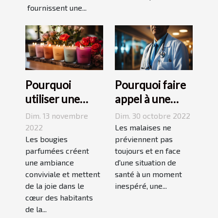
fournissent une...
Pourquoi
Pourquoi faire
utiliser une
appel à une
bougie
maison
Dim. 13 novembre
Dim. 30 octobre 2022
parfumée?
médicale de
2022
Les malaises ne
Les bougies
garde ?
préviennent pas
parfumées créent
toujours et en face
une ambiance
d'une situation de
conviviale et mettent
santé à un moment
de la joie dans le
inespéré, une...
cœur des habitants
de la...