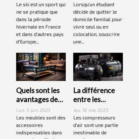
août ou
savoir avant de
Le ski est un sport qui
Lorsqu’un étudiant
septembre
ne se pratique que
choisir
décide de quitter le
dans la période
domicile familial pour
hivernale en France
vivre seul ou en
et dans d'autres pays
colocation, souscrire
d'Europe...
une...
Quels sont les
La différence
avantages des
entre les
tables basses
compresseurs à
Lun. 5 juin 2023
Jeu. 18 mai 2023
industrielles ?
piston et à vis
Les meubles sont des
Les compresseurs
accessoires
d'air sont une partie
indispensables dans
inestimable de