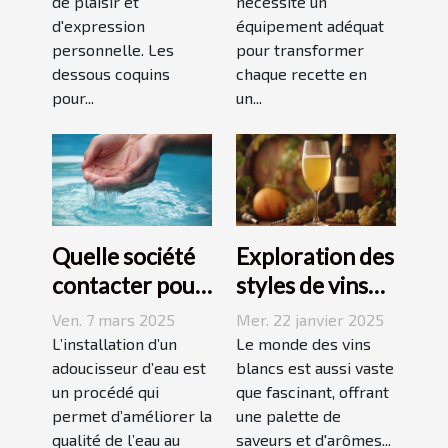
de plaisir et
nécessite un
recettes
d'expression
équipement adéquat
personnelle. Les
pour transformer
dessous coquins
chaque recette en
pour...
un...
Quelle société
Exploration des
contacter pour
styles de vins
l'installation
blancs issus de
Ven. 7 mars 2025
Mer. 22 janvier 2025
d'un
vignobles
L’installation d’un
Le monde des vins
adoucisseur
adoucisseur d’eau est
renommés
blancs est aussi vaste
un procédé qui
que fascinant, offrant
d'eau ?
permet d’améliorer la
une palette de
qualité de l’eau au
saveurs et d'arômes...