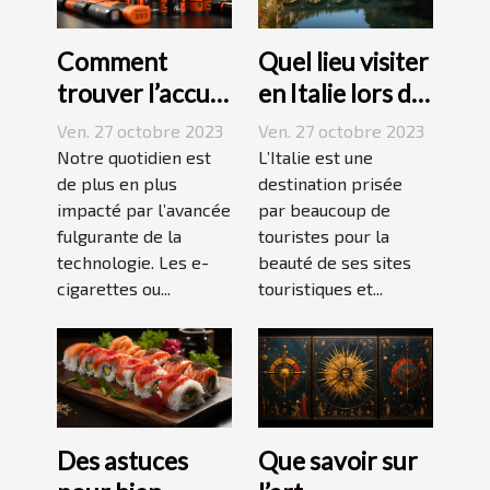
Comment
Quel lieu visiter
trouver l’accu
en Italie lors de
idéal pour sa e-
vos vacances ?
Ven. 27 octobre 2023
Ven. 27 octobre 2023
cigarette ?
Notre quotidien est
L’Italie est une
de plus en plus
destination prisée
impacté par l’avancée
par beaucoup de
fulgurante de la
touristes pour la
technologie. Les e-
beauté de ses sites
cigarettes ou...
touristiques et...
Des astuces
Que savoir sur