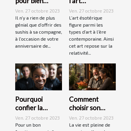
pour bien
l’art
réussir ses
ésotérique ?
Ven. 27 octobre 2023
Ven. 27 octobre 2023
sushis !
Il n’y a rien de plus
L’art ésotérique
génial que d’offrir des
figure parmi les
sushis à sa compagne,
types d’art à l’ère
à l'occasion de votre
contemporaine. Ainsi
anniversaire de...
cet art repose sur la
relativité...
Pourquoi
Comment
confier la
choisir son
formation de
assurance
Ven. 27 octobre 2023
Ven. 27 octobre 2023
ses stagiaires à
Dépendance ?
Pour un bon
La vie est pleine de