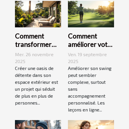
Comment
Comment
transformer
améliorer votre
votre espace
swing avec des
Mer. 26 novembre
Ven. 19 septembre
extérieur en
leçons en ligne
2025
2025
oasis de
Créer une oasis de
Améliorer son swing
détente dans son
peut sembler
détente ?
espace extérieur est
complexe, surtout
un projet qui séduit
sans
de plus en plus de
accompagnement
personnes...
personnalisé. Les
leçons en ligne...