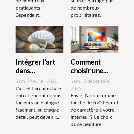
de nombreux
souhait partagé par
pratiquants.
de nombreux
Cependant,...
propriétaires....
Intégrer l'art
Comment
dans
choisir une
l'architecture :
peinture
Sam. 7 février 2026
Sam. 13 décembre
escaliers
moderne pour
L'art et l'architecture
2025
comme moyen
entretiennent depuis
dynamiser
Envie d’apporter une
toujours un dialogue
touche de fraîcheur et
d'expression
votre espace ?
fascinant, où chaque
de caractère à votre
détail peut devenir...
intérieur ? Le choix
d’une peinture...