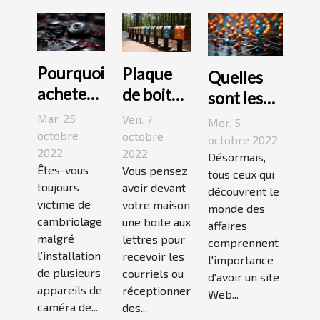
Pourquoi
Plaque
Quelles
acheter
de boite
sont les
une
aux
meilleures
Mar. 25
Ven. 7
Mer. 5
caméra
lettres :3
octobre
octobre
stratégies
octobre 2022
espion ?
2022
conseils
2022
de
Désormais,
Êtes-vous
Vous pensez
pour bien
tous ceux qui
netlinking
toujours
avoir devant
découvrent le
choisir
?
victime de
votre maison
monde des
un bon
cambriolage
une boite aux
affaires
modèle
malgré
lettres pour
comprennent
l'installation
recevoir les
l'importance
de plusieurs
courriels ou
d'avoir un site
appareils de
réceptionner
Web...
caméra de...
des...