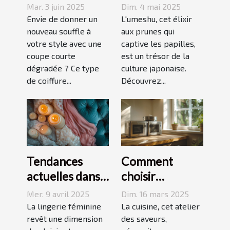
courte
umeshu :
Mar. 3 juin 2025
Dim. 4 mai 2025
dégradée
origines,
Envie de donner un
L'umeshu, cet élixir
parfaite pour
nouveau souffle à
saveurs et
aux prunes qui
votre style avec une
captive les papilles,
votre visage
accords
coupe courte
est un trésor de la
dégradée ? Ce type
culture japonaise.
de coiffure...
Découvrez...
Tendances
Comment
actuelles dans
choisir
les dessous
l'équipement
Mer. 9 avril 2025
Dim. 16 mars 2025
coquins pour
de cuisine idéal
La lingerie féminine
La cuisine, cet atelier
femmes
revêt une dimension
pour vos
des saveurs,