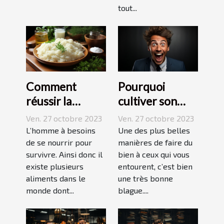
tout...
Comment
Pourquoi
réussir la
cultiver son
préparation du
esprit
Ven. 27 octobre 2023
Ven. 27 octobre 2023
riz ?
humoristique ?
L’homme à besoins
Une des plus belles
de se nourrir pour
manières de faire du
survivre. Ainsi donc il
bien à ceux qui vous
existe plusieurs
entourent, c’est bien
aliments dans le
une très bonne
monde dont...
blague....