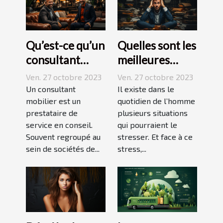
Qu’est-ce qu’un
Quelles sont les
consultant
meilleures
mobilier ?
techniques
Ven. 27 octobre 2023
Ven. 27 octobre 2023
pour vaincre le
Un consultant
Il existe dans le
mobilier est un
stress ?
quotidien de l’homme
prestataire de
plusieurs situations
service en conseil.
qui pourraient le
Souvent regroupé au
stresser. Et face à ce
sein de sociétés de...
stress,...