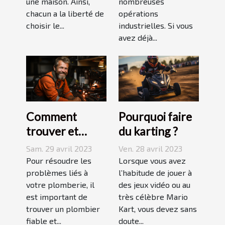
une maison. Ainsi,
nombreuses
chacun a la liberté de
opérations
choisir le...
industrielles. Si vous
avez déjà...
Comment
Pourquoi faire
trouver et
du karting ?
choisir un bon
Sam. 29 avril 2023
Ven. 28 avril 2023
plombier à Evry
Pour résoudre les
Lorsque vous avez
?
problèmes liés à
l’habitude de jouer à
votre plomberie, il
des jeux vidéo ou au
est important de
très célèbre Mario
trouver un plombier
Kart, vous devez sans
fiable et...
doute...