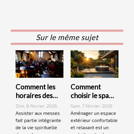
Sur le même sujet
Comment les
Comment
horaires des
choisir le spa
messes
idéal pour
Dim. 8 février 2026
Sam. 7 février 2026
facilitent la vie
votre espace
Assister aux messes
Aménager un espace
des pratiquants
fait partie intégrante
extérieur ?
extérieur confortable
de la vie spirituelle
et relaxant est un
?