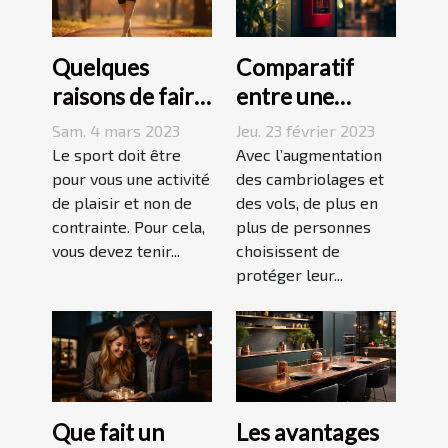
Quelques
Comparatif
raisons de faire
entre une
du sport
agence sécurité
Sam. 4 mars 2023
Jeu. 23 février 2023
et un système
Le sport doit être
Avec l’augmentation
pour vous une activité
d’alarme
des cambriolages et
de plaisir et non de
des vols, de plus en
contrainte. Pour cela,
plus de personnes
vous devez tenir...
choisissent de
protéger leur...
Que fait un
Les avantages