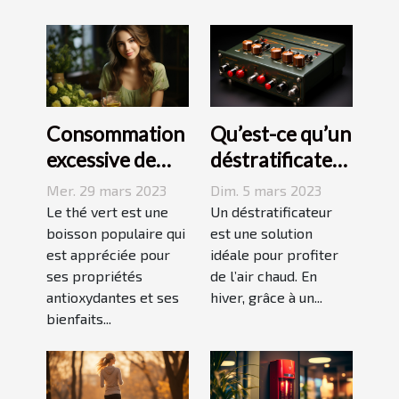
Consommation
Qu’est-ce qu’un
excessive de
déstratificateur
thé vert : quels
?
Mer. 29 mars 2023
Dim. 5 mars 2023
sont les
Le thé vert est une
Un déstratificateur
dangers pour la
boisson populaire qui
est une solution
est appréciée pour
idéale pour profiter
peau ?
ses propriétés
de l’air chaud. En
antioxydantes et ses
hiver, grâce à un...
bienfaits...