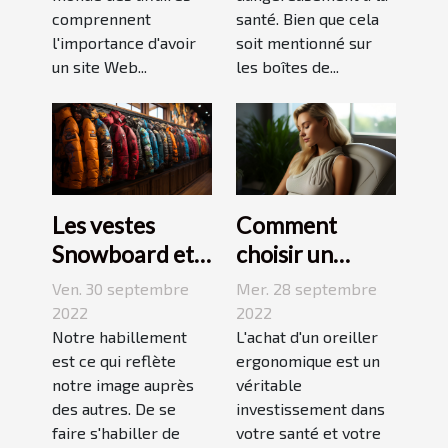
comprennent
santé. Bien que cela
l'importance d'avoir
soit mentionné sur
un site Web...
les boîtes de...
Les vestes
Comment
Snowboard et
choisir un
Ski
oreiller
Ven. 30 septembre
Mer. 28 septembre
ergonomique ?
2022
2022
Notre habillement
L'achat d'un oreiller
est ce qui reflète
ergonomique est un
notre image auprès
véritable
des autres. De se
investissement dans
faire s'habiller de
votre santé et votre