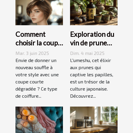
Comment
Exploration du
choisir la coupe
vin de prune
courte
umeshu :
Mar. 3 juin 2025
Dim. 4 mai 2025
dégradée
origines,
Envie de donner un
L'umeshu, cet élixir
parfaite pour
nouveau souffle à
saveurs et
aux prunes qui
votre style avec une
captive les papilles,
votre visage
accords
coupe courte
est un trésor de la
dégradée ? Ce type
culture japonaise.
de coiffure...
Découvrez...