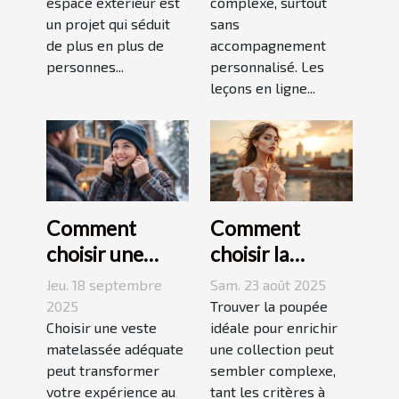
espace extérieur est
complexe, surtout
un projet qui séduit
sans
de plus en plus de
accompagnement
personnes...
personnalisé. Les
leçons en ligne...
Comment
Comment
choisir une
choisir la
veste
poupée
Jeu. 18 septembre
Sam. 23 août 2025
matelassée
parfaite pour
2025
Trouver la poupée
adaptée à votre
Choisir une veste
votre collection
idéale pour enrichir
matelassée adéquate
une collection peut
style de vie ?
unique ?
peut transformer
sembler complexe,
votre expérience au
tant les critères à