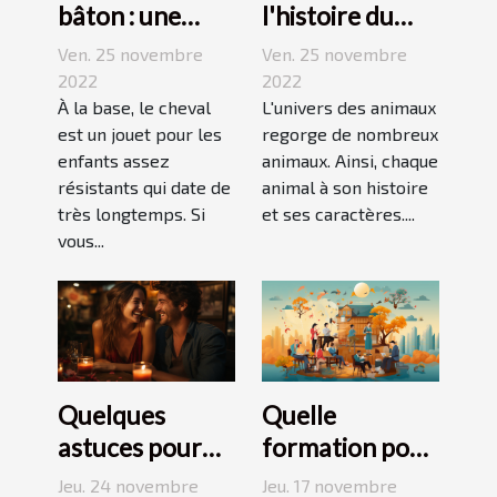
bâton : une
l'histoire du
bonne
Jack Russell
Ven. 25 novembre
Ven. 25 novembre
découverte
terrier ?
2022
2022
pour enfant
À la base, le cheval
L'univers des animaux
est un jouet pour les
regorge de nombreux
enfants assez
animaux. Ainsi, chaque
résistants qui date de
animal à son histoire
très longtemps. Si
et ses caractères....
vous...
Quelques
Quelle
astuces pour
formation pour
réussir son
travailler dans
Jeu. 24 novembre
Jeu. 17 novembre