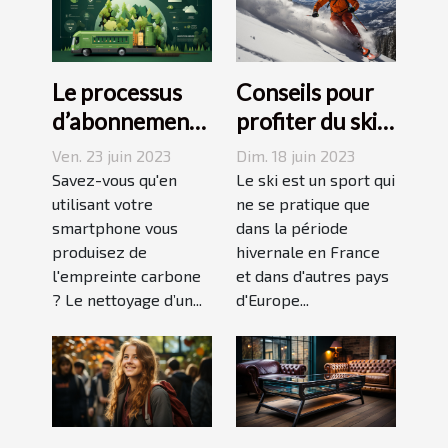
Le processus
Conseils pour
d’abonnement
profiter du ski
et de réduction
en juin, juillet,
Ven. 23 juin 2023
Dim. 18 juin 2023
de votre
août ou
Savez-vous qu'en
Le ski est un sport qui
empreinte
utilisant votre
septembre
ne se pratique que
smartphone vous
dans la période
carbone avec
produisez de
hivernale en France
un forfait
l'empreinte carbone
et dans d'autres pays
mobile
? Le nettoyage d’un...
d'Europe...
responsable