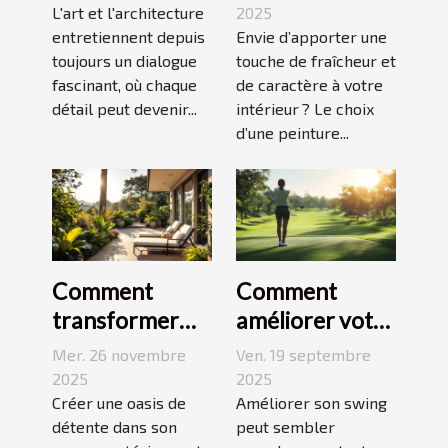
escaliers
moderne pour
L'art et l'architecture
2025
comme moyen
entretiennent depuis
dynamiser
Envie d’apporter une
toujours un dialogue
touche de fraîcheur et
d'expression
votre espace ?
fascinant, où chaque
de caractère à votre
détail peut devenir...
intérieur ? Le choix
d’une peinture...
Comment
Comment
transformer
améliorer votre
votre espace
swing avec des
Mer. 26 novembre
Ven. 19 septembre
extérieur en
leçons en ligne
2025
2025
oasis de
Créer une oasis de
Améliorer son swing
détente dans son
peut sembler
détente ?