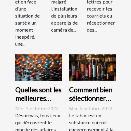
?
bon
et en face
malgré
lettres pour
modèle
d'une
l'installation
recevoir les
situation de
de plusieurs
courriels ou
santé à un
appareils de
réceptionner
moment
caméra de...
des...
inespéré,
une...
Quelles sont les
Comment bien
meilleures
sélectionner
stratégies de
une cigarette
Mer. 5 octobre 2022
Mar. 4 octobre 2022
netlinking ?
électronique ?
Désormais, tous ceux
Le tabac est un
qui découvrent le
substance qui nuit
monde des affaires
dangereusement à la