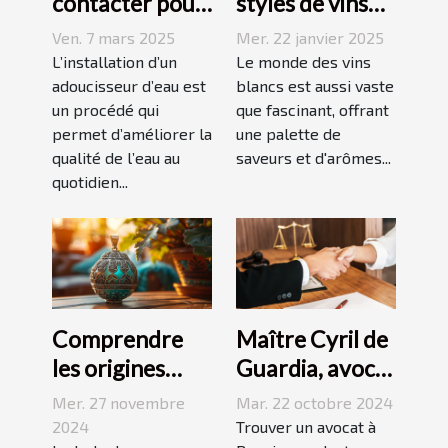
contacter pour
styles de vins
l'installation
blancs issus de
Ven. 7 mars 2025
Mer. 22 janvier 2025
d'un
vignobles
L’installation d’un
Le monde des vins
adoucisseur
adoucisseur d’eau est
renommés
blancs est aussi vaste
un procédé qui
que fascinant, offrant
d'eau ?
permet d’améliorer la
une palette de
qualité de l’eau au
saveurs et d'arômes...
quotidien...
Comprendre
Maître Cyril de
les origines
Guardia, avocat
culturelles du
renommé à
Mer. 27 novembre
Mar. 22 octobre 2024
bola de
Perpignan
2024
Trouver un avocat à