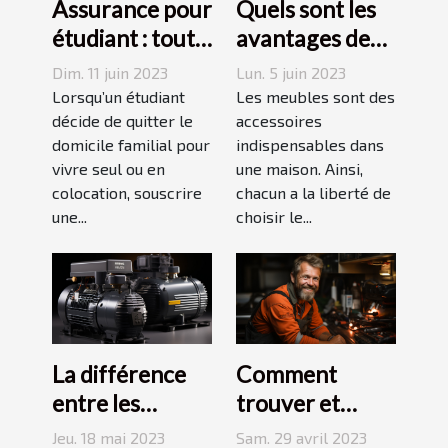
Assurance pour
Quels sont les
étudiant : tout
avantages des
ce qu’il faut
tables basses
Dim. 11 juin 2023
Lun. 5 juin 2023
savoir avant de
industrielles ?
Lorsqu’un étudiant
Les meubles sont des
choisir
décide de quitter le
accessoires
domicile familial pour
indispensables dans
vivre seul ou en
une maison. Ainsi,
colocation, souscrire
chacun a la liberté de
une...
choisir le...
La différence
Comment
entre les
trouver et
compresseurs à
choisir un bon
Jeu. 18 mai 2023
Sam. 29 avril 2023