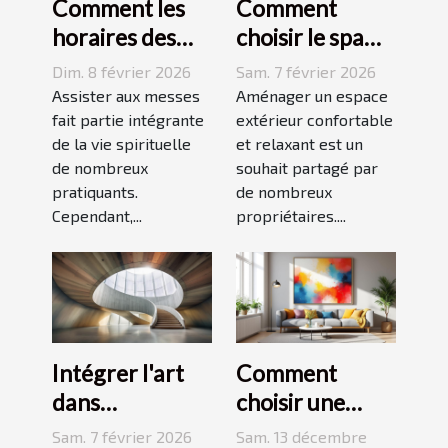
Comment les
Comment
horaires des
choisir le spa
messes
idéal pour
Dim. 8 février 2026
Sam. 7 février 2026
facilitent la vie
votre espace
Assister aux messes
Aménager un espace
des pratiquants
fait partie intégrante
extérieur ?
extérieur confortable
de la vie spirituelle
et relaxant est un
?
de nombreux
souhait partagé par
pratiquants.
de nombreux
Cependant,...
propriétaires....
Intégrer l'art
Comment
dans
choisir une
l'architecture :
peinture
Sam. 7 février 2026
Sam. 13 décembre