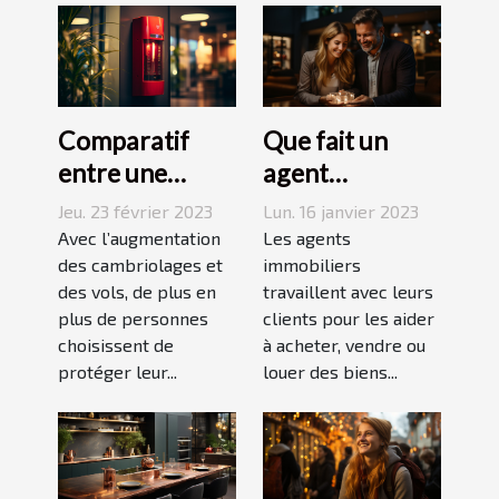
Comparatif
Que fait un
entre une
agent
agence sécurité
immobilier ?
Jeu. 23 février 2023
Lun. 16 janvier 2023
et un système
Avec l’augmentation
Les agents
d’alarme
des cambriolages et
immobiliers
des vols, de plus en
travaillent avec leurs
plus de personnes
clients pour les aider
choisissent de
à acheter, vendre ou
protéger leur...
louer des biens...