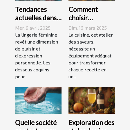
Tendances
Comment
actuelles dans
choisir
les dessous
l'équipement
Mer. 9 avril 2025
Dim. 16 mars 2025
coquins pour
de cuisine idéal
La lingerie féminine
La cuisine, cet atelier
femmes
revêt une dimension
pour vos
des saveurs,
de plaisir et
nécessite un
recettes
d'expression
équipement adéquat
personnelle. Les
pour transformer
dessous coquins
chaque recette en
pour...
un...
Quelle société
Exploration des