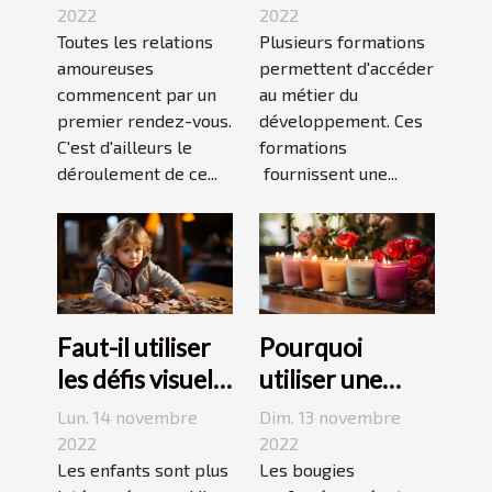
premier
le
2022
2022
rendez-vous
Toutes les relations
développement
Plusieurs formations
amoureuses
permettent d'accéder
durable ?
commencent par un
au métier du
premier rendez-vous.
développement. Ces
C'est d'ailleurs le
formations
déroulement de ce...
fournissent une...
Faut-il utiliser
Pourquoi
les défis visuels
utiliser une
pour enseigner
bougie
Lun. 14 novembre
Dim. 13 novembre
aux enfants ?
parfumée?
2022
2022
Les enfants sont plus
Les bougies