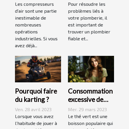
piston et à vis
plombier à Evry
Les compresseurs
Pour résoudre les
d'air sont une partie
?
problèmes liés à
inestimable de
votre plomberie, il
nombreuses
est important de
opérations
trouver un plombier
industrielles. Si vous
fiable et...
avez déjà...
Pourquoi faire
Consommation
du karting ?
excessive de
thé vert : quels
Ven. 28 avril 2023
Mer. 29 mars 2023
sont les
Lorsque vous avez
Le thé vert est une
l’habitude de jouer à
dangers pour la
boisson populaire qui