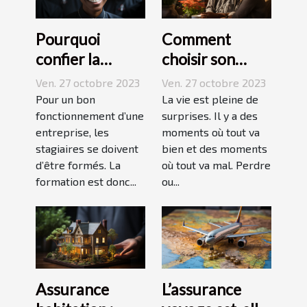
Pourquoi
Comment
confier la
choisir son
formation de
assurance
Ven. 27 octobre 2023
Ven. 27 octobre 2023
ses stagiaires à
Dépendance ?
Pour un bon
La vie est pleine de
JP2A-Génèse ?
fonctionnement d’une
surprises. Il y a des
entreprise, les
moments où tout va
stagiaires se doivent
bien et des moments
d’être formés. La
où tout va mal. Perdre
formation est donc...
ou...
Assurance
L’assurance