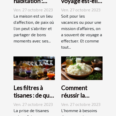
habitation :
voyage est-elle
comment ça
avantageuse ?
Ven. 27 octobre 2023
Ven. 27 octobre 2023
marche ?
La maison est un lieu
Soit pour les
d’affection, de paix où
vacances ou pour une
l’on peut s’abriter et
mission d’affaires, on
partager de bons
a souvent de voyage a
moments avec ses...
effectuer. Et comme
tout...
Les filtres à
Comment
tisanes : de quoi
réussir la
s’agit-il ?
préparation du
Ven. 27 octobre 2023
Ven. 27 octobre 2023
riz ?
La prise de tisanes
L’homme à besoins