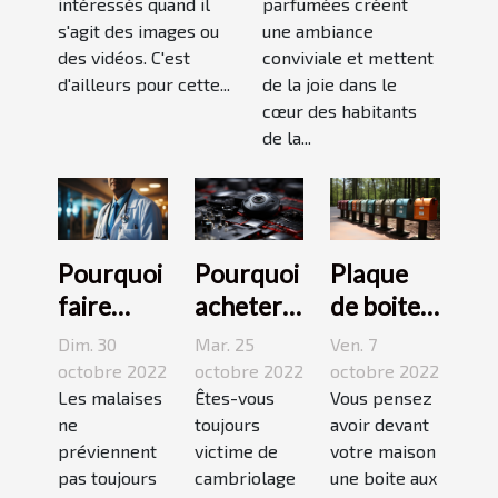
intéressés quand il
parfumées créent
s'agit des images ou
une ambiance
des vidéos. C'est
conviviale et mettent
d'ailleurs pour cette...
de la joie dans le
cœur des habitants
de la...
Pourquoi
Pourquoi
Plaque
faire
acheter
de boite
appel à
une
aux
Dim. 30
Mar. 25
Ven. 7
une
caméra
lettres :3
octobre 2022
octobre 2022
octobre 2022
maison
Les malaises
espion ?
Êtes-vous
conseils
Vous pensez
ne
toujours
avoir devant
médicale
pour bien
préviennent
victime de
votre maison
de garde
choisir un
pas toujours
cambriolage
une boite aux