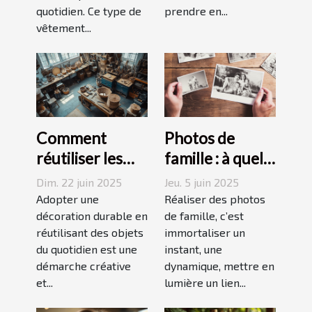
quotidien. Ce type de
prendre en...
vêtement...
Comment
Photos de
réutiliser les
famille : à quel
objets du
photographe
Dim. 22 juin 2025
Jeu. 5 juin 2025
quotidien pour
confier cette
Adopter une
Réaliser des photos
une décoration
décoration durable en
tâche à
de famille, c’est
réutilisant des objets
immortaliser un
durable
Grenoble ?
du quotidien est une
instant, une
démarche créative
dynamique, mettre en
et...
lumière un lien...