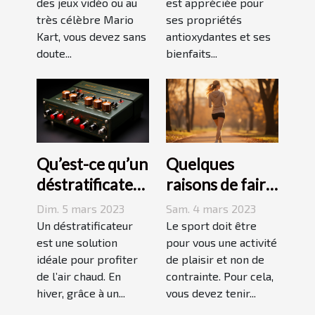
des jeux vidéo ou au
est appréciée pour
peau ?
très célèbre Mario
ses propriétés
Kart, vous devez sans
antioxydantes et ses
doute...
bienfaits...
Qu’est-ce qu’un
Quelques
déstratificateur
raisons de faire
?
du sport
Dim. 5 mars 2023
Sam. 4 mars 2023
Un déstratificateur
Le sport doit être
est une solution
pour vous une activité
idéale pour profiter
de plaisir et non de
de l’air chaud. En
contrainte. Pour cela,
hiver, grâce à un...
vous devez tenir...