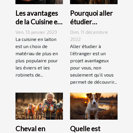
Les avantages
Pourquoi aller
de la Cuisine en
étudier
Laiton
l’étranger ?
Ven. 13 janvier 2023
Dim. 11 décembre
La cuisine en laiton
2022
est un choix de
Aller étudier à
matériau de plus en
l’étranger est un
plus populaire pour
projet avantageux
les éviers et les
pour vous, non
robinets de...
seulement qu’il vous
permet de découvrir...
Cheval en
Quelle est