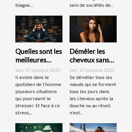
blague....
sein de sociétés de...
Quelles sont les
Démêler les
meilleures
cheveux sans
techniques
difficulté et
Ven. 27 octobre 2023
Ven. 27 octobre 2023
pour vaincre le
sans douleur :
Il existe dans le
Se démêler tous les
stress ?
quotidien de l’homme
comment s’y
nœuds qui se forment
plusieurs situations
tous les jours dans
prendre ?
qui pourraient le
les cheveux après la
stresser. Et face à ce
douche ou au réveil
stress,...
n’est...