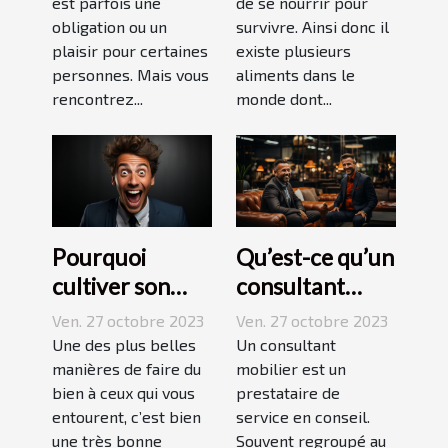
est parfois une
de se nourrir pour
obligation ou un
survivre. Ainsi donc il
plaisir pour certaines
existe plusieurs
personnes. Mais vous
aliments dans le
rencontrez...
monde dont...
Pourquoi
Qu’est-ce qu’un
cultiver son
consultant
esprit
mobilier ?
Ven. 27 octobre 2023
Ven. 27 octobre 2023
humoristique ?
Une des plus belles
Un consultant
manières de faire du
mobilier est un
bien à ceux qui vous
prestataire de
entourent, c’est bien
service en conseil.
une très bonne
Souvent regroupé au