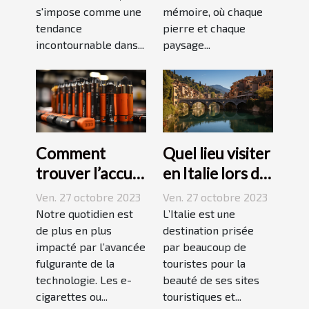
mémoire, où chaque
s'impose comme une
pierre et chaque
tendance
paysage...
incontournable dans...
Comment
Quel lieu visiter
trouver l’accu
en Italie lors de
idéal pour sa e-
vos vacances ?
Ven. 27 octobre 2023
Ven. 27 octobre 2023
cigarette ?
Notre quotidien est
L’Italie est une
de plus en plus
destination prisée
impacté par l’avancée
par beaucoup de
fulgurante de la
touristes pour la
technologie. Les e-
beauté de ses sites
cigarettes ou...
touristiques et...