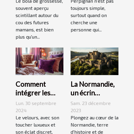
grossesse
Le bola de grossesse,
Perpignan n'est pas
souvent aperçu
toujours simple,
scintillant autour du
surtout quand on
cou des futures
cherche une
mamans, est bien
personne qui...
plus qu'un...
La Normandie,
Comment
un écrin
intégrer les
historique pour
accessoires en
Sam. 23 décembre
Lun. 30 septembre
des
velours dans
2023
2024
événements
Plongez au cœur de la
votre quotidien
Le velours, avec son
Normandie, terre
toucher luxueux et
mémorables
d'histoire et de
son éclat discret,