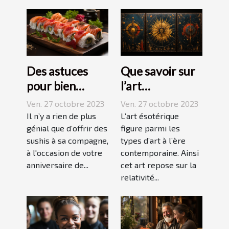
Des astuces
Que savoir sur
pour bien
l’art
réussir ses
ésotérique ?
Ven. 27 octobre 2023
Ven. 27 octobre 2023
sushis !
Il n’y a rien de plus
L’art ésotérique
génial que d’offrir des
figure parmi les
sushis à sa compagne,
types d’art à l’ère
à l'occasion de votre
contemporaine. Ainsi
anniversaire de...
cet art repose sur la
relativité...