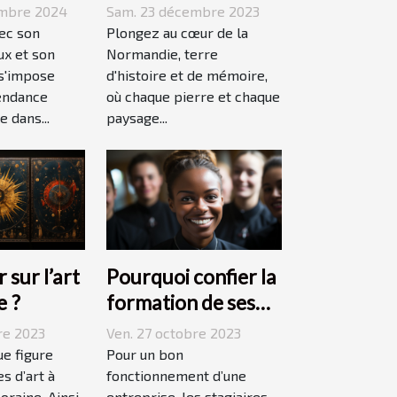
pour des
ans votre
Sam. 23 décembre 2023
embre 2024
événements
Plongez au cœur de la
vec son
mémorables
Normandie, terre
ux et son
d'histoire et de mémoire,
 s'impose
où chaque pierre et chaque
endance
paysage...
 dans...
 sur l’art
Pourquoi confier la
e ?
formation de ses
stagiaires à JP2A-
re 2023
Ven. 27 octobre 2023
Génèse ?
ue figure
Pour un bon
s d’art à
fonctionnement d’une
oraine. Ainsi
entreprise, les stagiaires