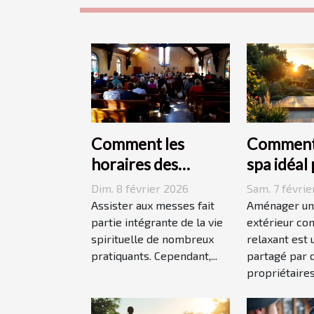
Comment les
Comment 
horaires des
spa idéal
messes facilitent la
votre es
Dim. 8 février 2026
Sam. 7 févrie
vie des pratiquants
extérieur
Assister aux messes fait
Aménager un
?
partie intégrante de la vie
extérieur con
spirituelle de nombreux
relaxant est 
pratiquants. Cependant,...
partagé par
propriétaires.