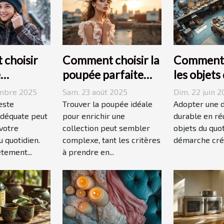
choisir
Comment choisir la
Comment r
e
poupée parfaite
les objets
ée
pour votre
quotidien
embre 2025
Sam. 23 août 2025
Dim. 22 juin 
 votre
collection unique ?
décoratio
este
Trouver la poupée idéale
Adopter une 
ie ?
déquate peut
pour enrichir une
durable en réu
votre
collection peut sembler
objets du quot
 quotidien.
complexe, tant les critères
démarche créat
tement...
à prendre en...