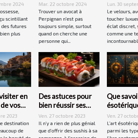
e
renommé à
velours d
embre 2024
Mar. 22 octobre 2024
Lun. 30 sept
e
Perpignan
quotidien
rossesse,
Trouver un avocat à
Le velours, a
u scintillant
Perpignan n'est pas
toucher luxue
 des futures
toujours simple, surtout
éclat discret,
bien plus
quand on cherche une
comme une t
personne qui...
incontournable
visiter en
Des astuces pour
Que savoir
s de vos
bien réussir ses
ésotériqu
 ?
sushis !
bre 2023
Ven. 27 octobre 2023
Ven. 27 octob
ne destination
Il n’y a rien de plus génial
L’art ésotériq
eaucoup de
que d’offrir des sushis à sa
parmi les type
r la beauté de
compagne, à l'occasion de
l’ère contemp