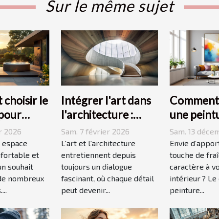
Sur le même sujet
choisir le
Intégrer l'art dans
Comment 
 pour
l'architecture :
une peint
pace
escaliers comme
moderne 
r 2026
Sam. 7 février 2026
Sam. 13 déce
 ?
moyen
dynamiser
 espace
L'art et l'architecture
Envie d’appor
fortable et
d'expression
entretiennent depuis
espace ?
touche de fra
un souhait
toujours un dialogue
caractère à v
 de nombreux
fascinant, où chaque détail
intérieur ? Le
...
peut devenir...
peinture...