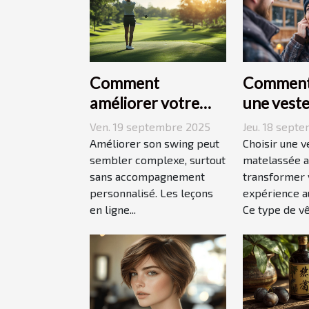
Comment
Comment 
améliorer votre
une vest
swing avec des
matelass
Ven. 19 septembre 2025
Jeu. 18 sept
leçons en ligne
adaptée à
Améliorer son swing peut
Choisir une v
sembler complexe, surtout
style de v
matelassée a
sans accompagnement
transformer 
personnalisé. Les leçons
expérience au
en ligne...
Ce type de vê