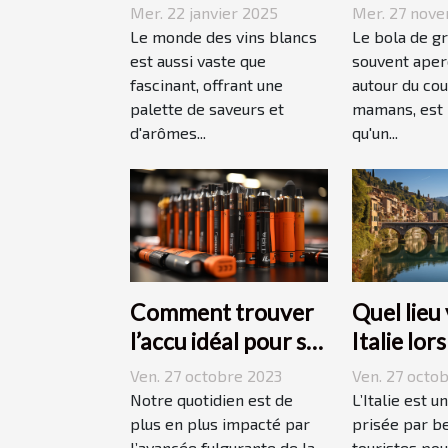
blancs issus de
du bola d
Mer. 22 janvier 2025
Mer. 27 nov
vignobles
grossess
Le monde des vins blancs
Le bola de g
renommés
est aussi vaste que
souvent aperç
fascinant, offrant une
autour du cou
palette de saveurs et
mamans, est 
d'arômes...
qu'un...
Comment trouver
Quel lieu 
l’accu idéal pour sa
Italie lor
e-cigarette ?
vacances
Ven. 27 octobre 2023
Ven. 27 octo
Notre quotidien est de
L’Italie est u
plus en plus impacté par
prisée par b
l’avancée fulgurante de la
touristes pou