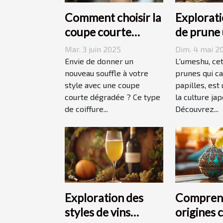
Comment choisir la
Explorati
coupe courte
de prune
dégradée parfaite
origines,
Mar. 3 juin 2025
Dim. 4 mai 2
pour votre visage
accords
Envie de donner un
L'umeshu, cet
nouveau souffle à votre
prunes qui ca
style avec une coupe
papilles, est
courte dégradée ? Ce type
la culture jap
de coiffure...
Découvrez...
Exploration des
Comprend
styles de vins
origines 