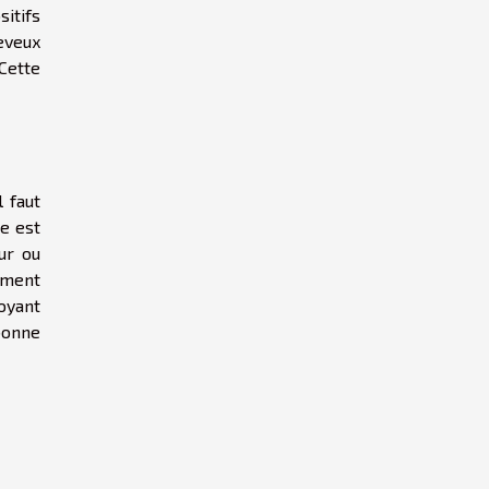
itifs
heveux
 Cette
 faut
e est
ur ou
gement
voyant
bonne