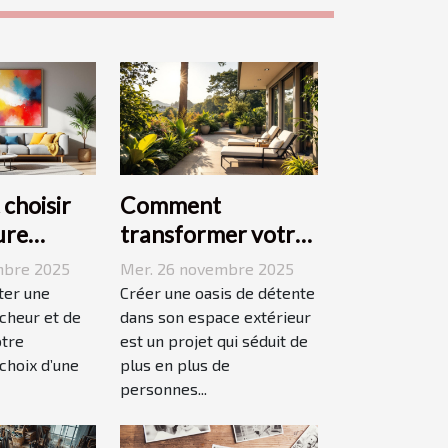
choisir
Comment
ure
transformer votre
pour
espace extérieur en
mbre 2025
Mer. 26 novembre 2025
 votre
oasis de détente ?
ter une
Créer une oasis de détente
îcheur et de
dans son espace extérieur
otre
est un projet qui séduit de
 choix d’une
plus en plus de
personnes...