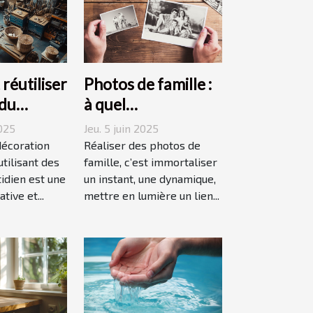
éutiliser
Photos de famille :
 du
à quel
 pour une
photographe
2025
Jeu. 5 juin 2025
n durable
confier cette tâche
décoration
Réaliser des photos de
tilisant des
à Grenoble ?
famille, c’est immortaliser
idien est une
un instant, une dynamique,
ive et...
mettre en lumière un lien...