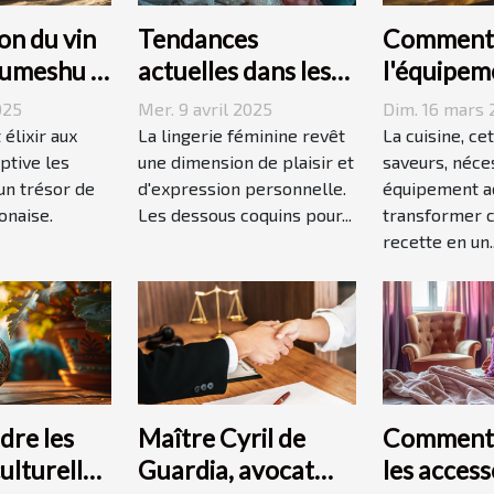
on du vin
Tendances
Comment 
 umeshu :
actuelles dans les
l'équipem
 saveurs et
dessous coquins
cuisine id
025
Mer. 9 avril 2025
Dim. 16 mars 
pour femmes
vos recet
 élixir aux
La lingerie féminine revêt
La cuisine, ce
ptive les
une dimension de plaisir et
saveurs, néce
 un trésor de
d'expression personnelle.
équipement a
onaise.
Les dessous coquins pour...
transformer 
recette en un..
re les
Maître Cyril de
Comment 
culturelles
Guardia, avocat
les access