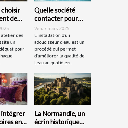
choisir
Quelle société
ent de
contacter pour
éal pour
l'installation d'un
2025
Ven. 7 mars 2025
tes
adoucisseur d'eau ?
t atelier des
L’installation d’un
ssite un
adoucisseur d’eau est un
déquat pour
procédé qui permet
chaque
d’améliorer la qualité de
.
l’eau au quotidien...
La Normandie, un
intégrer
écrin historique
oires en