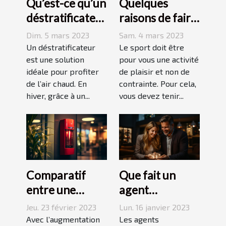
Qu’est-ce qu’un
Quelques
déstratificateur
raisons de faire
?
du sport
Dim. 5 mars 2023
Sam. 4 mars 2023
Un déstratificateur
Le sport doit être
est une solution
pour vous une activité
idéale pour profiter
de plaisir et non de
de l’air chaud. En
contrainte. Pour cela,
hiver, grâce à un...
vous devez tenir...
Comparatif
Que fait un
entre une
agent
agence sécurité
immobilier ?
Jeu. 23 février 2023
Lun. 16 janvier 2023
et un système
Avec l’augmentation
Les agents