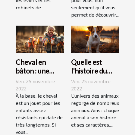
les éviers et les
pour vous, non
robinets de...
seulement qu’il vous
permet de découvrir...
Cheval en
Quelle est
bâton : une
l'histoire du
bonne
Jack Russell
Ven. 25 novembre
Ven. 25 novembre
découverte
terrier ?
2022
2022
pour enfant
À la base, le cheval
L'univers des animaux
est un jouet pour les
regorge de nombreux
enfants assez
animaux. Ainsi, chaque
résistants qui date de
animal à son histoire
très longtemps. Si
et ses caractères....
vous...