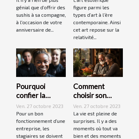
génial que d’offrir des
figure parmi les
sushis à sa compagne,
types d’art à l’ère
à l'occasion de votre
contemporaine. Ainsi
anniversaire de...
cet art repose sur la
relativité...
Pourquoi
Comment
confier la
choisir son
formation de
assurance
Ven. 27 octobre 2023
Ven. 27 octobre 2023
ses stagiaires à
Dépendance ?
Pour un bon
La vie est pleine de
JP2A-Génèse ?
fonctionnement d’une
surprises. Il y a des
entreprise, les
moments où tout va
stagiaires se doivent
bien et des moments