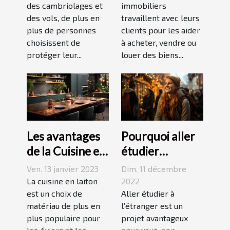
d’alarme
des cambriolages et
immobiliers
des vols, de plus en
travaillent avec leurs
plus de personnes
clients pour les aider
choisissent de
à acheter, vendre ou
protéger leur...
louer des biens...
Les avantages
Pourquoi aller
de la Cuisine en
étudier
Laiton
l’étranger ?
Ven. 13 janvier 2023
Dim. 11 décembre
La cuisine en laiton
2022
est un choix de
Aller étudier à
matériau de plus en
l’étranger est un
plus populaire pour
projet avantageux