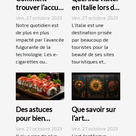
trouver l’accu
en Italie lors de
idéal pour sa e-
vos vacances ?
Ven. 27 octobre 2023
Ven. 27 octobre 2023
cigarette ?
Notre quotidien est
L’Italie est une
de plus en plus
destination prisée
impacté par l’avancée
par beaucoup de
fulgurante de la
touristes pour la
technologie. Les e-
beauté de ses sites
cigarettes ou...
touristiques et...
Des astuces
Que savoir sur
pour bien
l’art
réussir ses
ésotérique ?
Ven. 27 octobre 2023
Ven. 27 octobre 2023
sushis !
Il n’y a rien de plus
L’art ésotérique