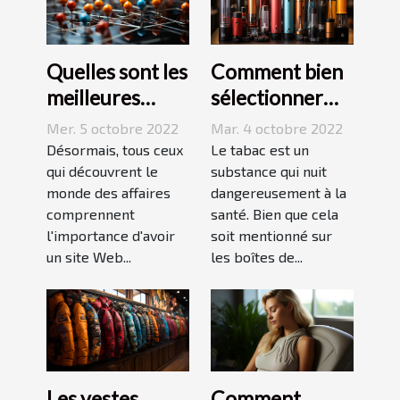
Quelles sont les
Comment bien
meilleures
sélectionner
stratégies de
une cigarette
Mer. 5 octobre 2022
Mar. 4 octobre 2022
netlinking ?
électronique ?
Désormais, tous ceux
Le tabac est un
qui découvrent le
substance qui nuit
monde des affaires
dangereusement à la
comprennent
santé. Bien que cela
l'importance d'avoir
soit mentionné sur
un site Web...
les boîtes de...
Les vestes
Comment