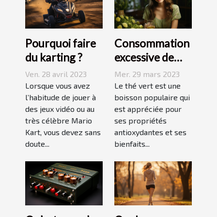
Pourquoi faire
Consommation
du karting ?
excessive de
thé vert : quels
Ven. 28 avril 2023
Mer. 29 mars 2023
sont les
Lorsque vous avez
Le thé vert est une
l’habitude de jouer à
dangers pour la
boisson populaire qui
des jeux vidéo ou au
est appréciée pour
peau ?
très célèbre Mario
ses propriétés
Kart, vous devez sans
antioxydantes et ses
doute...
bienfaits...