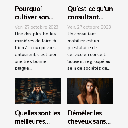
Pourquoi
Qu’est-ce qu’un
cultiver son
consultant
esprit
mobilier ?
Ven. 27 octobre 2023
Ven. 27 octobre 2023
humoristique ?
Une des plus belles
Un consultant
manières de faire du
mobilier est un
bien à ceux qui vous
prestataire de
entourent, c’est bien
service en conseil.
une très bonne
Souvent regroupé au
blague....
sein de sociétés de...
Quelles sont les
Démêler les
meilleures
cheveux sans