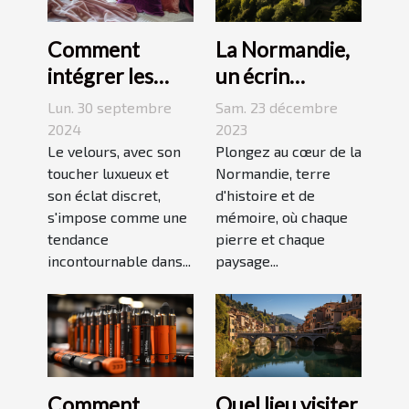
La Normandie,
Comment
un écrin
intégrer les
historique pour
accessoires en
Sam. 23 décembre
Lun. 30 septembre
des
velours dans
2023
2024
événements
Plongez au cœur de la
votre quotidien
Le velours, avec son
Normandie, terre
toucher luxueux et
mémorables
d'histoire et de
son éclat discret,
mémoire, où chaque
s'impose comme une
pierre et chaque
tendance
paysage...
incontournable dans...
Comment
Quel lieu visiter