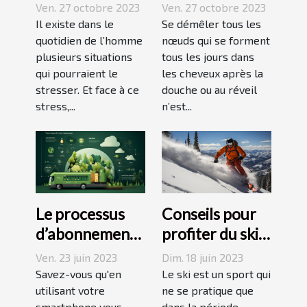
techniques
difficulté et
Ven. 27 octobre 2023
Ven. 27 octobre 2023
pour vaincre le
sans douleur :
Il existe dans le
Se démêler tous les
stress ?
quotidien de l’homme
comment s’y
nœuds qui se forment
plusieurs situations
tous les jours dans
prendre ?
qui pourraient le
les cheveux après la
stresser. Et face à ce
douche ou au réveil
stress,...
n’est...
Le processus
Conseils pour
d’abonnement
profiter du ski
et de réduction
en juin, juillet,
Ven. 23 juin 2023
Dim. 18 juin 2023
de votre
août ou
Savez-vous qu'en
Le ski est un sport qui
empreinte
utilisant votre
septembre
ne se pratique que
smartphone vous
dans la période