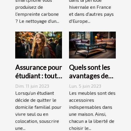
carbone avec
produisez de
hivernale en France
un forfait
l'empreinte carbone
et dans d'autres pays
mobile
? Le nettoyage d’un...
d'Europe...
responsable
Assurance pour
Quels sont les
étudiant : tout
avantages des
ce qu’il faut
tables basses
Dim. 11 juin 2023
Lun. 5 juin 2023
savoir avant de
industrielles ?
Lorsqu’un étudiant
Les meubles sont des
choisir
décide de quitter le
accessoires
domicile familial pour
indispensables dans
vivre seul ou en
une maison. Ainsi,
colocation, souscrire
chacun a la liberté de
une...
choisir le...