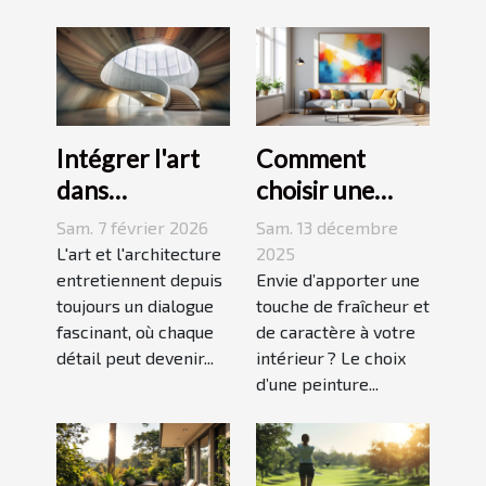
Intégrer l'art
Comment
dans
choisir une
l'architecture :
peinture
Sam. 7 février 2026
Sam. 13 décembre
escaliers
moderne pour
L'art et l'architecture
2025
comme moyen
entretiennent depuis
dynamiser
Envie d’apporter une
toujours un dialogue
touche de fraîcheur et
d'expression
votre espace ?
fascinant, où chaque
de caractère à votre
détail peut devenir...
intérieur ? Le choix
d’une peinture...