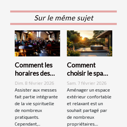
Sur le même sujet
Comment les
Comment
horaires des
choisir le spa
messes
idéal pour
Dim. 8 février 2026
Sam. 7 février 2026
facilitent la vie
votre espace
Assister aux messes
Aménager un espace
des pratiquants
fait partie intégrante
extérieur ?
extérieur confortable
de la vie spirituelle
et relaxant est un
?
de nombreux
souhait partagé par
pratiquants.
de nombreux
Cependant,...
propriétaires....