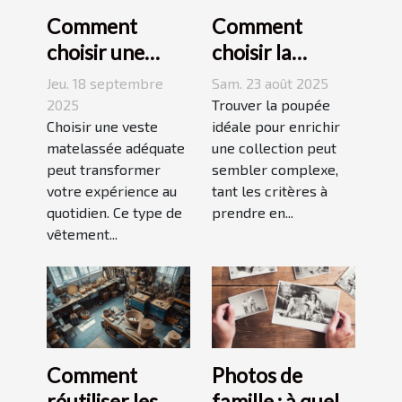
Comment
Comment
choisir une
choisir la
veste
poupée
Jeu. 18 septembre
Sam. 23 août 2025
matelassée
parfaite pour
2025
Trouver la poupée
adaptée à votre
Choisir une veste
votre collection
idéale pour enrichir
matelassée adéquate
une collection peut
style de vie ?
unique ?
peut transformer
sembler complexe,
votre expérience au
tant les critères à
quotidien. Ce type de
prendre en...
vêtement...
Comment
Photos de
réutiliser les
famille : à quel