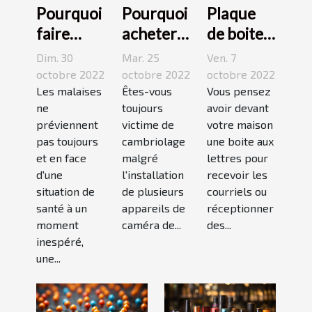
Pourquoi
Pourquoi
Plaque
faire
acheter
de boite
appel à
une
aux
Dim. 30
Mar. 25
Ven. 7
une
caméra
lettres :3
octobre 2022
octobre 2022
octobre 2022
maison
Les malaises
espion ?
Êtes-vous
conseils
Vous pensez
ne
toujours
avoir devant
médicale
pour bien
préviennent
victime de
votre maison
de garde
choisir un
pas toujours
cambriolage
une boite aux
?
bon
et en face
malgré
lettres pour
modèle
d'une
l'installation
recevoir les
situation de
de plusieurs
courriels ou
santé à un
appareils de
réceptionner
moment
caméra de...
des...
inespéré,
une...