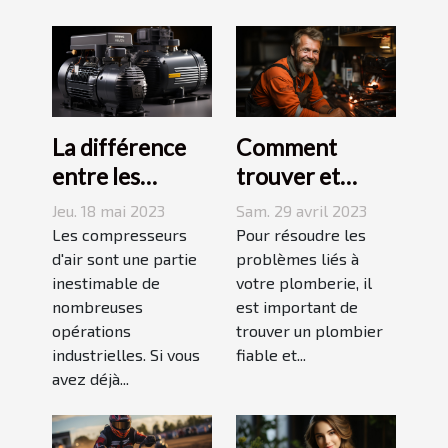
La différence
Comment
entre les
trouver et
compresseurs à
choisir un bon
Jeu. 18 mai 2023
Sam. 29 avril 2023
piston et à vis
plombier à Evry
Les compresseurs
Pour résoudre les
d'air sont une partie
?
problèmes liés à
inestimable de
votre plomberie, il
nombreuses
est important de
opérations
trouver un plombier
industrielles. Si vous
fiable et...
avez déjà...