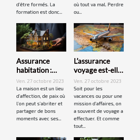
d’être formés. La
où tout va mal. Perdre
formation est donc...
ou...
Assurance
L’assurance
habitation :
voyage est-elle
comment ça
avantageuse ?
Ven. 27 octobre 2023
Ven. 27 octobre 2023
marche ?
La maison est un lieu
Soit pour les
d’affection, de paix où
vacances ou pour une
l’on peut s’abriter et
mission d’affaires, on
partager de bons
a souvent de voyage a
moments avec ses...
effectuer. Et comme
tout...