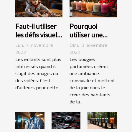
Faut-il utiliser
Pourquoi
les défis visuels
utiliser une
pour enseigner
bougie
Lun. 14 novembre
Dim. 13 novembre
aux enfants ?
parfumée?
2022
2022
Les enfants sont plus
Les bougies
intéressés quand il
parfumées créent
s'agit des images ou
une ambiance
des vidéos. C'est
conviviale et mettent
d'ailleurs pour cette...
de la joie dans le
cœur des habitants
de la...