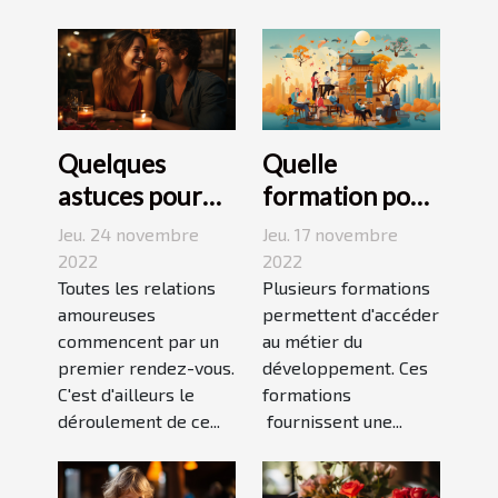
Quelques
Quelle
astuces pour
formation pour
réussir son
travailler dans
Jeu. 24 novembre
Jeu. 17 novembre
premier
le
2022
2022
rendez-vous
Toutes les relations
développement
Plusieurs formations
amoureuses
permettent d'accéder
durable ?
commencent par un
au métier du
premier rendez-vous.
développement. Ces
C'est d'ailleurs le
formations
déroulement de ce...
fournissent une...