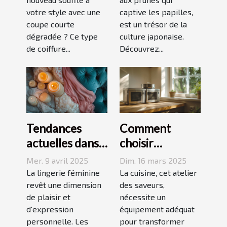
parfaite pour
saveurs et
votre style avec une
captive les papilles,
votre visage
accords
coupe courte
est un trésor de la
dégradée ? Ce type
culture japonaise.
de coiffure...
Découvrez...
Tendances
Comment
actuelles dans
choisir
les dessous
l'équipement
Mer. 9 avril 2025
Dim. 16 mars 2025
coquins pour
de cuisine idéal
La lingerie féminine
La cuisine, cet atelier
femmes
revêt une dimension
pour vos
des saveurs,
de plaisir et
nécessite un
recettes
d'expression
équipement adéquat
personnelle. Les
pour transformer