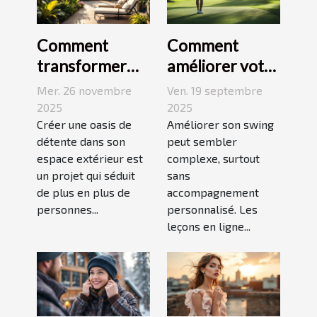
Comment
Comment
transformer
améliorer votre
votre espace
swing avec des
Mer. 26 novembre
Ven. 19 septembre
extérieur en
leçons en ligne
2025
2025
oasis de
Créer une oasis de
Améliorer son swing
détente dans son
peut sembler
détente ?
espace extérieur est
complexe, surtout
un projet qui séduit
sans
de plus en plus de
accompagnement
personnes...
personnalisé. Les
leçons en ligne...