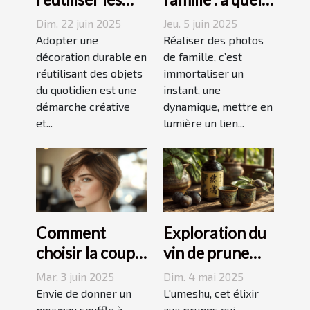
objets du
photographe
Dim. 22 juin 2025
Jeu. 5 juin 2025
quotidien pour
confier cette
Adopter une
Réaliser des photos
une décoration
décoration durable en
tâche à
de famille, c’est
réutilisant des objets
immortaliser un
durable
Grenoble ?
du quotidien est une
instant, une
démarche créative
dynamique, mettre en
et...
lumière un lien...
Comment
Exploration du
choisir la coupe
vin de prune
courte
umeshu :
Mar. 3 juin 2025
Dim. 4 mai 2025
dégradée
origines,
Envie de donner un
L'umeshu, cet élixir
nouveau souffle à
aux prunes qui