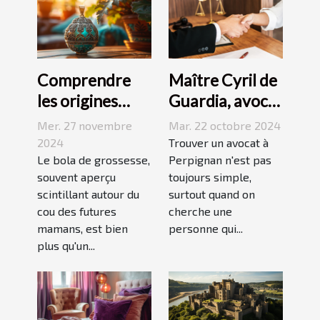
Comprendre
Maître Cyril de
les origines
Guardia, avocat
culturelles du
renommé à
Mer. 27 novembre
Mar. 22 octobre 2024
bola de
Perpignan
2024
Trouver un avocat à
grossesse
Le bola de grossesse,
Perpignan n'est pas
souvent aperçu
toujours simple,
scintillant autour du
surtout quand on
cou des futures
cherche une
mamans, est bien
personne qui...
plus qu'un...