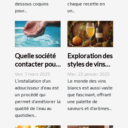
dessous coquins
chaque recette en
pour...
un...
Quelle société
Exploration des
contacter pour
styles de vins
l'installation
blancs issus de
Ven. 7 mars 2025
Mer. 22 janvier 2025
d'un
vignobles
L’installation d’un
Le monde des vins
adoucisseur
adoucisseur d’eau est
renommés
blancs est aussi vaste
un procédé qui
que fascinant, offrant
d'eau ?
permet d’améliorer la
une palette de
qualité de l’eau au
saveurs et d'arômes...
quotidien...