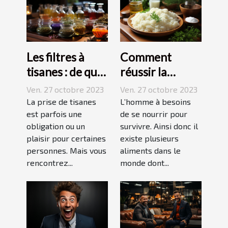
Les filtres à
Comment
tisanes : de quoi
réussir la
s’agit-il ?
préparation du
Ven. 27 octobre 2023
Ven. 27 octobre 2023
riz ?
La prise de tisanes
L’homme à besoins
est parfois une
de se nourrir pour
obligation ou un
survivre. Ainsi donc il
plaisir pour certaines
existe plusieurs
personnes. Mais vous
aliments dans le
rencontrez...
monde dont...