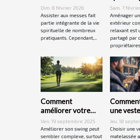
messes facilitent la
votre es
Dim. 8 février 2026
Sam. 7 févrie
vie des pratiquants
extérieur
Assister aux messes fait
Aménager un
?
partie intégrante de la vie
extérieur con
spirituelle de nombreux
relaxant est 
pratiquants. Cependant,...
partagé par
propriétaires.
Comment
Comment 
améliorer votre
une vest
swing avec des
matelass
Ven. 19 septembre 2025
Jeu. 18 sept
leçons en ligne
adaptée à
Améliorer son swing peut
Choisir une v
sembler complexe, surtout
style de v
matelassée a