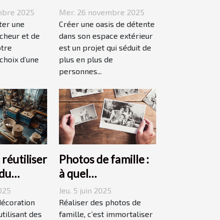
pour
espace extérieur en
mbre 2025
Mer. 26 novembre 2025
 votre
oasis de détente ?
ter une
Créer une oasis de détente
îcheur et de
dans son espace extérieur
otre
est un projet qui séduit de
 choix d’une
plus en plus de
personnes...
éutiliser
Photos de famille :
 du
à quel
 pour une
photographe
2025
Jeu. 5 juin 2025
n durable
confier cette tâche
décoration
Réaliser des photos de
tilisant des
à Grenoble ?
famille, c’est immortaliser