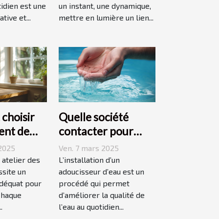
idien est une
un instant, une dynamique,
ive et...
mettre en lumière un lien...
choisir
Quelle société
ent de
contacter pour
éal pour
l'installation d'un
2025
Ven. 7 mars 2025
tes
adoucisseur d'eau ?
t atelier des
L’installation d’un
ssite un
adoucisseur d’eau est un
déquat pour
procédé qui permet
chaque
d’améliorer la qualité de
.
l’eau au quotidien...