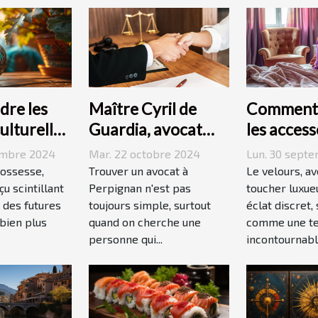
re les
Maître Cyril de
Comment 
culturelles
Guardia, avocat
les access
e
renommé à
velours d
embre 2024
Mar. 22 octobre 2024
Lun. 30 sept
e
Perpignan
quotidien
rossesse,
Trouver un avocat à
Le velours, a
u scintillant
Perpignan n'est pas
toucher luxue
 des futures
toujours simple, surtout
éclat discret,
bien plus
quand on cherche une
comme une t
personne qui...
incontournable