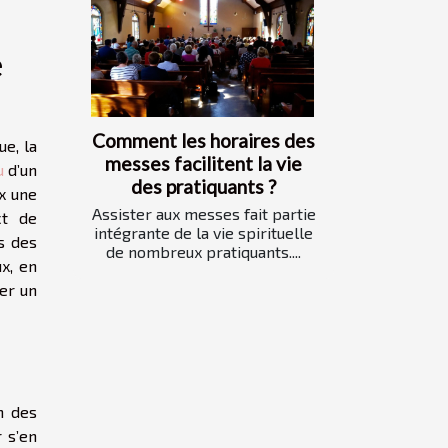
e
Comment les horaires des
e, la
messes facilitent la vie
u
d’un
des pratiquants ?
ux une
Assister aux messes fait partie
ct de
intégrante de la vie spirituelle
s des
de nombreux pratiquants....
ux, en
ter un
n des
r s’en