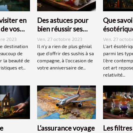
visiter en
Des astuces pour
Que savoir
s de vos
bien réussir ses
ésotériqu
 ?
sushis !
bre 2023
Ven. 27 octobre 2023
Ven. 27 octob
ne destination
Il n’y a rien de plus génial
L’art ésotériq
eaucoup de
que d’offrir des sushis à sa
parmi les type
r la beauté de
compagne, à l'occasion de
l’ère contemp
istiques et...
votre anniversaire de...
cet art repose
relativité...
e
L’assurance voyage
Les filtres