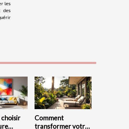
er les
c des
quérir
choisir
Comment
ure
transformer votre