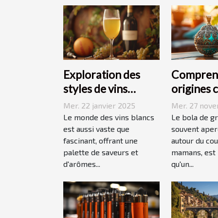
Exploration des
Comprend
styles de vins
origines 
blancs issus de
du bola d
Mer. 22 janvier 2025
Mer. 27 nov
vignobles
grossess
Le monde des vins blancs
Le bola de g
renommés
est aussi vaste que
souvent aperç
fascinant, offrant une
autour du cou
palette de saveurs et
mamans, est 
d'arômes...
qu'un...