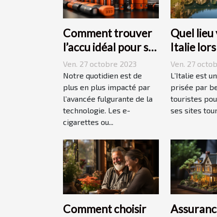
Comment trouver
Quel lieu 
l’accu idéal pour sa
Italie lor
e-cigarette ?
vacances
Ven. 27 octobre 2023
Ven. 27 octo
Notre quotidien est de
L’Italie est u
plus en plus impacté par
prisée par b
l’avancée fulgurante de la
touristes pou
technologie. Les e-
ses sites tour
cigarettes ou...
Comment choisir
Assuranc