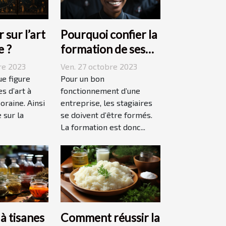
 sur l’art
Pourquoi confier la
e ?
formation de ses
stagiaires à JP2A-
re 2023
Ven. 27 octobre 2023
Génèse ?
ue figure
Pour un bon
s d’art à
fonctionnement d’une
oraine. Ainsi
entreprise, les stagiaires
 sur la
se doivent d’être formés.
La formation est donc...
 à tisanes
Comment réussir la