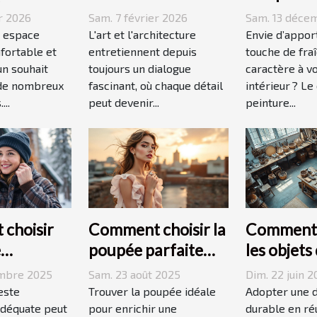
pace
escaliers comme
moderne 
r 2026
Sam. 7 février 2026
Sam. 13 déce
 ?
moyen
dynamiser
 espace
L'art et l'architecture
Envie d’appor
fortable et
d'expression
entretiennent depuis
espace ?
touche de fra
un souhait
toujours un dialogue
caractère à v
 de nombreux
fascinant, où chaque détail
intérieur ? Le
...
peut devenir...
peinture...
choisir
Comment choisir la
Comment r
e
poupée parfaite
les objets
ée
pour votre
quotidien
embre 2025
Sam. 23 août 2025
Dim. 22 juin 
 votre
collection unique ?
décoratio
este
Trouver la poupée idéale
Adopter une 
ie ?
déquate peut
pour enrichir une
durable en réu