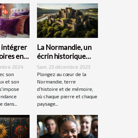
La Normandie, un
intégrer
écrin historique
oires en
pour des
ans votre
Sam. 23 décembre 2023
embre 2024
événements
Plongez au cœur de la
vec son
mémorables
Normandie, terre
ux et son
d'histoire et de mémoire,
 s'impose
où chaque pierre et chaque
endance
paysage...
 dans...