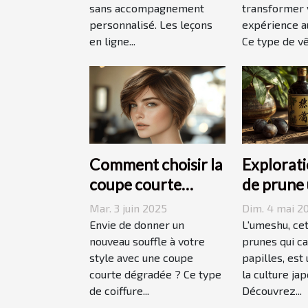
sans accompagnement
transformer 
personnalisé. Les leçons
expérience au
en ligne...
Ce type de vê
Comment choisir la
Explorati
coupe courte
de prune
dégradée parfaite
origines,
Mar. 3 juin 2025
Dim. 4 mai 2
pour votre visage
accords
Envie de donner un
L'umeshu, cet
nouveau souffle à votre
prunes qui ca
style avec une coupe
papilles, est
courte dégradée ? Ce type
la culture jap
de coiffure...
Découvrez...