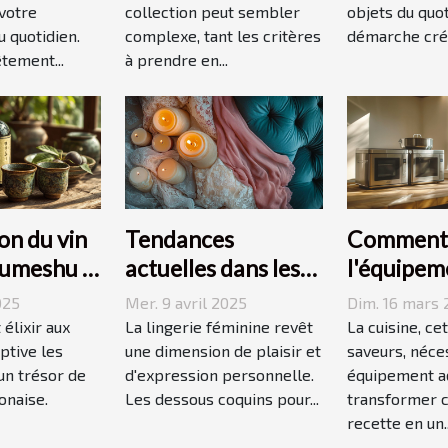
votre
collection peut sembler
objets du quot
 quotidien.
complexe, tant les critères
démarche créat
tement...
à prendre en...
on du vin
Tendances
Comment 
 umeshu :
actuelles dans les
l'équipem
 saveurs et
dessous coquins
cuisine id
025
Mer. 9 avril 2025
Dim. 16 mars 
pour femmes
vos recet
 élixir aux
La lingerie féminine revêt
La cuisine, ce
ptive les
une dimension de plaisir et
saveurs, néce
 un trésor de
d'expression personnelle.
équipement a
onaise.
Les dessous coquins pour...
transformer 
recette en un..