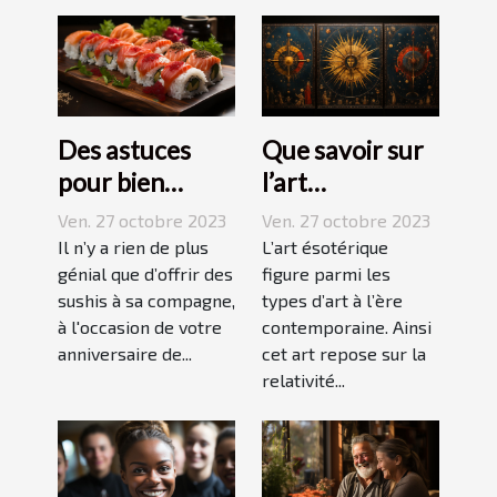
Des astuces
Que savoir sur
pour bien
l’art
réussir ses
ésotérique ?
Ven. 27 octobre 2023
Ven. 27 octobre 2023
sushis !
Il n’y a rien de plus
L’art ésotérique
génial que d’offrir des
figure parmi les
sushis à sa compagne,
types d’art à l’ère
à l'occasion de votre
contemporaine. Ainsi
anniversaire de...
cet art repose sur la
relativité...