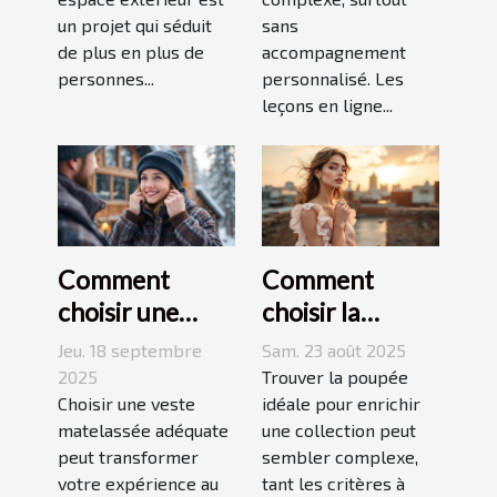
un projet qui séduit
sans
de plus en plus de
accompagnement
personnes...
personnalisé. Les
leçons en ligne...
Comment
Comment
choisir une
choisir la
veste
poupée
Jeu. 18 septembre
Sam. 23 août 2025
matelassée
parfaite pour
2025
Trouver la poupée
adaptée à votre
Choisir une veste
votre collection
idéale pour enrichir
matelassée adéquate
une collection peut
style de vie ?
unique ?
peut transformer
sembler complexe,
votre expérience au
tant les critères à