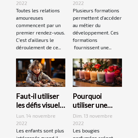
premier
le
2022
2022
rendez-vous
Toutes les relations
développement
Plusieurs formations
amoureuses
permettent d'accéder
durable ?
commencent par un
au métier du
premier rendez-vous.
développement. Ces
C'est d'ailleurs le
formations
déroulement de ce...
fournissent une...
Faut-il utiliser
Pourquoi
les défis visuels
utiliser une
pour enseigner
bougie
Lun. 14 novembre
Dim. 13 novembre
aux enfants ?
parfumée?
2022
2022
Les enfants sont plus
Les bougies
intéressés quand il
parfumées créent