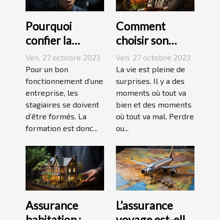
Pourquoi
Comment
confier la
choisir son
formation de
assurance
Ven. 27 octobre 2023
Ven. 27 octobre 2023
ses stagiaires à
Dépendance ?
Pour un bon
La vie est pleine de
JP2A-Génèse ?
fonctionnement d’une
surprises. Il y a des
entreprise, les
moments où tout va
stagiaires se doivent
bien et des moments
d’être formés. La
où tout va mal. Perdre
formation est donc...
ou...
Assurance
L’assurance
habitation :
voyage est-elle