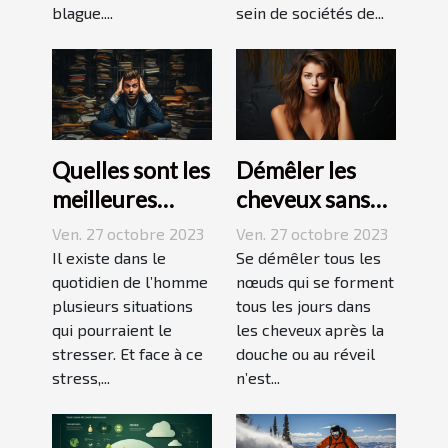
blague....
sein de sociétés de...
Quelles sont les
Démêler les
meilleures
cheveux sans
techniques
difficulté et
Ven. 27 octobre 2023
Ven. 27 octobre 2023
pour vaincre le
sans douleur :
Il existe dans le
Se démêler tous les
stress ?
quotidien de l’homme
comment s’y
nœuds qui se forment
plusieurs situations
tous les jours dans
prendre ?
qui pourraient le
les cheveux après la
stresser. Et face à ce
douche ou au réveil
stress,...
n’est...