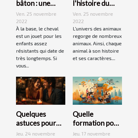
bâton : une
l'histoire du
bonne
Jack Russell
Ven. 25 novembre
Ven. 25 novembre
découverte
terrier ?
2022
2022
pour enfant
À la base, le cheval
L'univers des animaux
est un jouet pour les
regorge de nombreux
enfants assez
animaux. Ainsi, chaque
résistants qui date de
animal à son histoire
très longtemps. Si
et ses caractères....
vous...
Quelques
Quelle
astuces pour
formation pour
réussir son
travailler dans
Jeu. 24 novembre
Jeu. 17 novembre