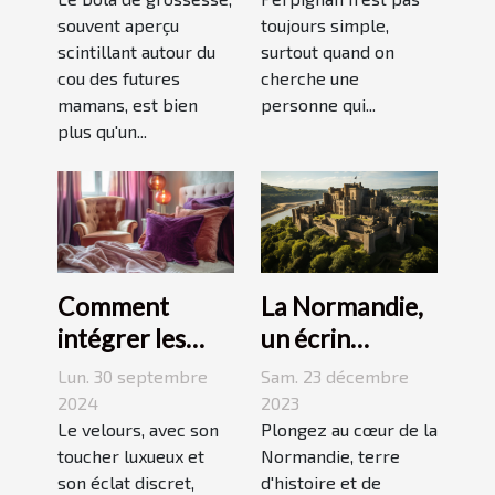
grossesse
souvent aperçu
toujours simple,
scintillant autour du
surtout quand on
cou des futures
cherche une
mamans, est bien
personne qui...
plus qu'un...
La Normandie,
Comment
un écrin
intégrer les
historique pour
accessoires en
Sam. 23 décembre
Lun. 30 septembre
des
velours dans
2023
2024
événements
Plongez au cœur de la
votre quotidien
Le velours, avec son
Normandie, terre
toucher luxueux et
mémorables
d'histoire et de
son éclat discret,