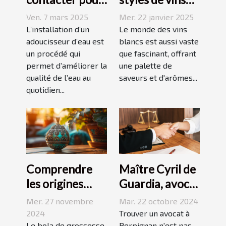
l'installation
blancs issus de
Ven. 7 mars 2025
Mer. 22 janvier 2025
d'un
vignobles
L’installation d’un
Le monde des vins
adoucisseur
adoucisseur d’eau est
renommés
blancs est aussi vaste
un procédé qui
que fascinant, offrant
d'eau ?
permet d’améliorer la
une palette de
qualité de l’eau au
saveurs et d'arômes...
quotidien...
Comprendre
Maître Cyril de
les origines
Guardia, avocat
culturelles du
renommé à
Mer. 27 novembre
Mar. 22 octobre 2024
bola de
Perpignan
2024
Trouver un avocat à
Le bola de grossesse,
Perpignan n'est pas