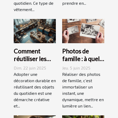
quotidien. Ce type de
prendre en...
vêtement...
Comment
Photos de
réutiliser les
famille : à quel
objets du
photographe
Dim. 22 juin 2025
Jeu. 5 juin 2025
quotidien pour
confier cette
Adopter une
Réaliser des photos
une décoration
décoration durable en
tâche à
de famille, c’est
réutilisant des objets
immortaliser un
durable
Grenoble ?
du quotidien est une
instant, une
démarche créative
dynamique, mettre en
et...
lumière un lien...