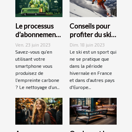
Le processus
Conseils pour
d’abonnement
profiter du ski
et de réduction
en juin, juillet,
Ven. 23 juin 2023
Dim. 18 juin 2023
de votre
août ou
Savez-vous qu'en
Le ski est un sport qui
empreinte
utilisant votre
septembre
ne se pratique que
smartphone vous
dans la période
carbone avec
produisez de
hivernale en France
un forfait
l'empreinte carbone
et dans d'autres pays
mobile
? Le nettoyage d’un...
d'Europe...
responsable