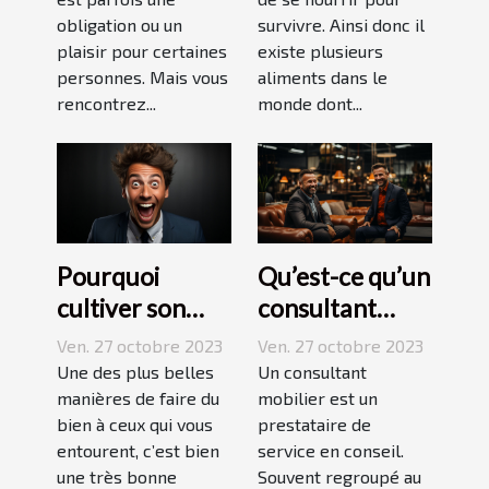
obligation ou un
survivre. Ainsi donc il
plaisir pour certaines
existe plusieurs
personnes. Mais vous
aliments dans le
rencontrez...
monde dont...
Pourquoi
Qu’est-ce qu’un
cultiver son
consultant
esprit
mobilier ?
Ven. 27 octobre 2023
Ven. 27 octobre 2023
humoristique ?
Une des plus belles
Un consultant
manières de faire du
mobilier est un
bien à ceux qui vous
prestataire de
entourent, c’est bien
service en conseil.
une très bonne
Souvent regroupé au