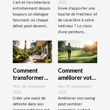
escaliers
moderne pour
L'art et l'architecture
2025
comme moyen
entretiennent depuis
dynamiser
Envie d’apporter une
toujours un dialogue
touche de fraîcheur et
d'expression
votre espace ?
fascinant, où chaque
de caractère à votre
détail peut devenir...
intérieur ? Le choix
d’une peinture...
Comment
Comment
transformer
améliorer votre
votre espace
swing avec des
Mer. 26 novembre
Ven. 19 septembre
extérieur en
leçons en ligne
2025
2025
oasis de
Créer une oasis de
Améliorer son swing
détente dans son
peut sembler
détente ?
espace extérieur est
complexe, surtout