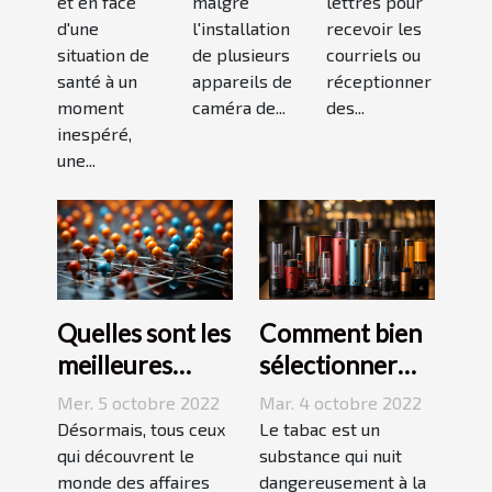
et en face
malgré
lettres pour
modèle
d'une
l'installation
recevoir les
situation de
de plusieurs
courriels ou
santé à un
appareils de
réceptionner
moment
caméra de...
des...
inespéré,
une...
Quelles sont les
Comment bien
meilleures
sélectionner
stratégies de
une cigarette
Mer. 5 octobre 2022
Mar. 4 octobre 2022
netlinking ?
électronique ?
Désormais, tous ceux
Le tabac est un
qui découvrent le
substance qui nuit
monde des affaires
dangereusement à la