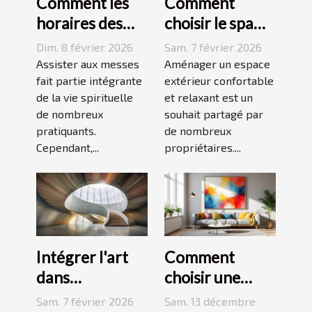
Comment les
Comment
horaires des
choisir le spa
messes
idéal pour
Dim. 8 février 2026
Sam. 7 février 2026
facilitent la vie
votre espace
Assister aux messes
Aménager un espace
des pratiquants
fait partie intégrante
extérieur ?
extérieur confortable
de la vie spirituelle
et relaxant est un
?
de nombreux
souhait partagé par
pratiquants.
de nombreux
Cependant,...
propriétaires....
Intégrer l'art
Comment
dans
choisir une
l'architecture :
peinture
Sam. 7 février 2026
Sam. 13 décembre