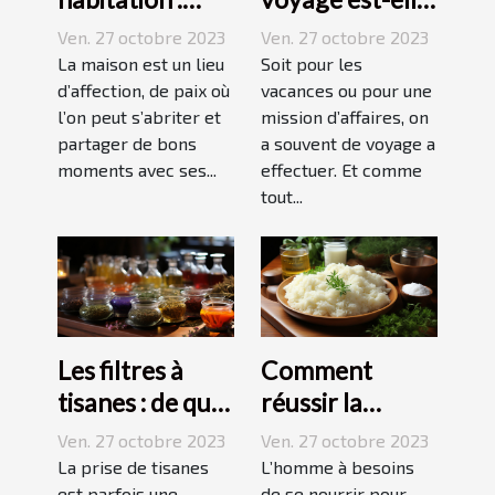
comment ça
avantageuse ?
Ven. 27 octobre 2023
Ven. 27 octobre 2023
marche ?
La maison est un lieu
Soit pour les
d’affection, de paix où
vacances ou pour une
l’on peut s’abriter et
mission d’affaires, on
partager de bons
a souvent de voyage a
moments avec ses...
effectuer. Et comme
tout...
Les filtres à
Comment
tisanes : de quoi
réussir la
s’agit-il ?
préparation du
Ven. 27 octobre 2023
Ven. 27 octobre 2023
riz ?
La prise de tisanes
L’homme à besoins
est parfois une
de se nourrir pour