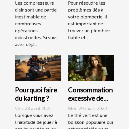
piston et à vis
plombier à Evry
Les compresseurs
Pour résoudre les
d'air sont une partie
?
problèmes liés à
inestimable de
votre plomberie, il
nombreuses
est important de
opérations
trouver un plombier
industrielles. Si vous
fiable et...
avez déjà...
Pourquoi faire
Consommation
du karting ?
excessive de
thé vert : quels
Ven. 28 avril 2023
Mer. 29 mars 2023
sont les
Lorsque vous avez
Le thé vert est une
l’habitude de jouer à
dangers pour la
boisson populaire qui
des jeux vidéo ou au
est appréciée pour