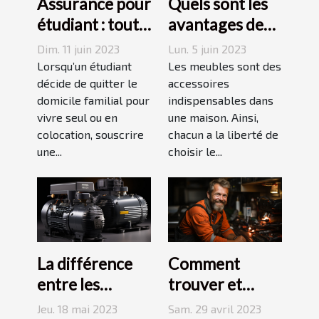
Assurance pour
Quels sont les
étudiant : tout
avantages des
ce qu’il faut
tables basses
Dim. 11 juin 2023
Lun. 5 juin 2023
savoir avant de
industrielles ?
Lorsqu’un étudiant
Les meubles sont des
choisir
décide de quitter le
accessoires
domicile familial pour
indispensables dans
vivre seul ou en
une maison. Ainsi,
colocation, souscrire
chacun a la liberté de
une...
choisir le...
La différence
Comment
entre les
trouver et
compresseurs à
choisir un bon
Jeu. 18 mai 2023
Sam. 29 avril 2023