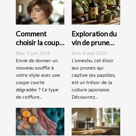
Comment
Exploration du
choisir la coupe
vin de prune
courte
umeshu :
Mar. 3 juin 2025
Dim. 4 mai 2025
dégradée
origines,
Envie de donner un
L'umeshu, cet élixir
parfaite pour
nouveau souffle à
saveurs et
aux prunes qui
votre style avec une
captive les papilles,
votre visage
accords
coupe courte
est un trésor de la
dégradée ? Ce type
culture japonaise.
de coiffure...
Découvrez...