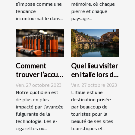
mémoire, où chaque
s'impose comme une
pierre et chaque
tendance
paysage...
incontournable dans...
Comment
Quel lieu visiter
trouver l’accu
en Italie lors de
idéal pour sa e-
vos vacances ?
Ven. 27 octobre 2023
Ven. 27 octobre 2023
cigarette ?
Notre quotidien est
L’Italie est une
de plus en plus
destination prisée
impacté par l’avancée
par beaucoup de
fulgurante de la
touristes pour la
technologie. Les e-
beauté de ses sites
cigarettes ou...
touristiques et...