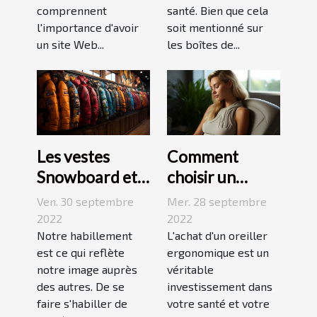
comprennent
santé. Bien que cela
l'importance d'avoir
soit mentionné sur
un site Web...
les boîtes de...
Les vestes
Comment
Snowboard et
choisir un
Ski
oreiller
Ven. 30 septembre
Mer. 28 septembre
ergonomique ?
2022
2022
Notre habillement
L'achat d'un oreiller
est ce qui reflète
ergonomique est un
notre image auprès
véritable
des autres. De se
investissement dans
faire s'habiller de
votre santé et votre