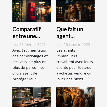
Comparatif
Que fait un
entre une
agent
agence sécurité
immobilier ?
Jeu. 23 février 2023
Lun. 16 janvier 2023
et un système
Avec l’augmentation
Les agents
d’alarme
des cambriolages et
immobiliers
des vols, de plus en
travaillent avec leurs
plus de personnes
clients pour les aider
choisissent de
à acheter, vendre ou
protéger leur...
louer des biens...