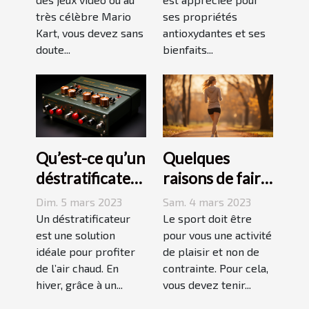
peau ?
très célèbre Mario
ses propriétés
Kart, vous devez sans
antioxydantes et ses
doute...
bienfaits...
Qu’est-ce qu’un
Quelques
déstratificateur
raisons de faire
?
du sport
Dim. 5 mars 2023
Sam. 4 mars 2023
Un déstratificateur
Le sport doit être
est une solution
pour vous une activité
idéale pour profiter
de plaisir et non de
de l’air chaud. En
contrainte. Pour cela,
hiver, grâce à un...
vous devez tenir...