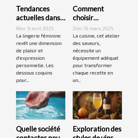
Tendances
Comment
actuelles dans
choisir
les dessous
l'équipement
Mer. 9 avril 2025
Dim. 16 mars 2025
coquins pour
de cuisine idéal
La lingerie féminine
La cuisine, cet atelier
femmes
revêt une dimension
pour vos
des saveurs,
de plaisir et
nécessite un
recettes
d'expression
équipement adéquat
personnelle. Les
pour transformer
dessous coquins
chaque recette en
pour...
un...
Quelle société
Exploration des
contacter pour
styles de vins