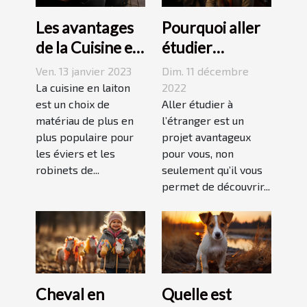
Les avantages
Pourquoi aller
de la Cuisine en
étudier
Laiton
l’étranger ?
Ven. 13 janvier 2023
Dim. 11 décembre
La cuisine en laiton
2022
est un choix de
Aller étudier à
matériau de plus en
l’étranger est un
plus populaire pour
projet avantageux
les éviers et les
pour vous, non
robinets de...
seulement qu’il vous
permet de découvrir...
Cheval en
Quelle est