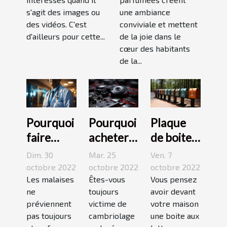
s'agit des images ou
une ambiance
des vidéos. C'est
conviviale et mettent
d'ailleurs pour cette...
de la joie dans le
cœur des habitants
de la...
Pourquoi
Pourquoi
Plaque
faire
acheter
de boite
appel à
une
aux
Dim. 30
Mar. 25
Ven. 7
une
caméra
lettres :3
octobre 2022
octobre 2022
octobre 2022
maison
Les malaises
espion ?
Êtes-vous
conseils
Vous pensez
ne
toujours
avoir devant
médicale
pour bien
préviennent
victime de
votre maison
de garde
choisir un
pas toujours
cambriolage
une boite aux
?
bon