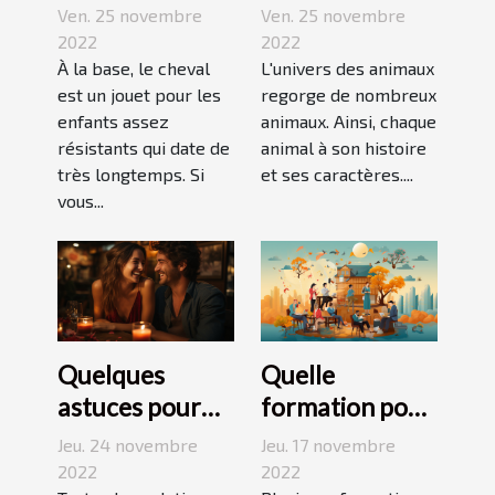
bonne
Jack Russell
Ven. 25 novembre
Ven. 25 novembre
découverte
terrier ?
2022
2022
pour enfant
À la base, le cheval
L'univers des animaux
est un jouet pour les
regorge de nombreux
enfants assez
animaux. Ainsi, chaque
résistants qui date de
animal à son histoire
très longtemps. Si
et ses caractères....
vous...
Quelques
Quelle
astuces pour
formation pour
réussir son
travailler dans
Jeu. 24 novembre
Jeu. 17 novembre
premier
le
2022
2022