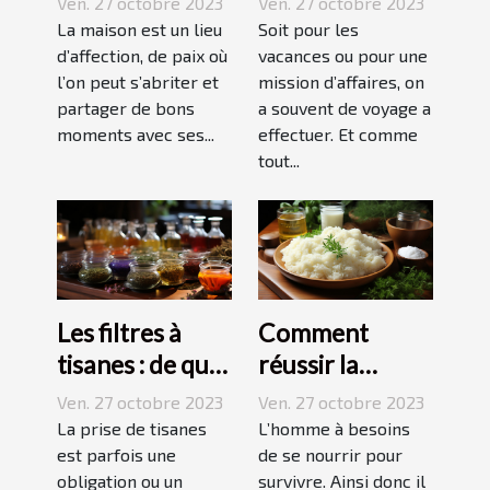
Ven. 27 octobre 2023
Ven. 27 octobre 2023
marche ?
La maison est un lieu
Soit pour les
d’affection, de paix où
vacances ou pour une
l’on peut s’abriter et
mission d’affaires, on
partager de bons
a souvent de voyage a
moments avec ses...
effectuer. Et comme
tout...
Les filtres à
Comment
tisanes : de quoi
réussir la
s’agit-il ?
préparation du
Ven. 27 octobre 2023
Ven. 27 octobre 2023
riz ?
La prise de tisanes
L’homme à besoins
est parfois une
de se nourrir pour
obligation ou un
survivre. Ainsi donc il