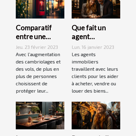
Comparatif
Que fait un
entre une
agent
agence sécurité
immobilier ?
Jeu. 23 février 2023
Lun. 16 janvier 2023
et un système
Avec l’augmentation
Les agents
d’alarme
des cambriolages et
immobiliers
des vols, de plus en
travaillent avec leurs
plus de personnes
clients pour les aider
choisissent de
à acheter, vendre ou
protéger leur...
louer des biens...