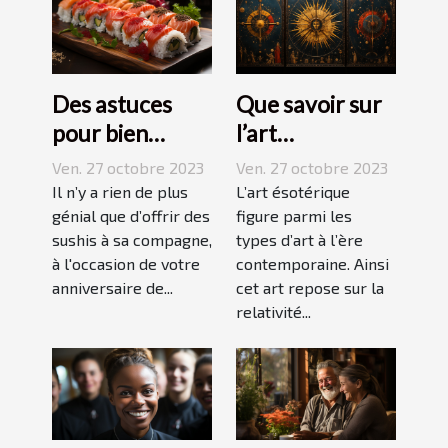
Des astuces
Que savoir sur
pour bien
l’art
réussir ses
ésotérique ?
Ven. 27 octobre 2023
Ven. 27 octobre 2023
sushis !
Il n’y a rien de plus
L’art ésotérique
génial que d’offrir des
figure parmi les
sushis à sa compagne,
types d’art à l’ère
à l'occasion de votre
contemporaine. Ainsi
anniversaire de...
cet art repose sur la
relativité...