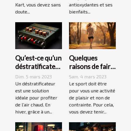
Kart, vous devez sans
antioxydantes et ses
doute...
bienfaits...
Qu’est-ce qu’un
Quelques
déstratificateur
raisons de faire
?
du sport
Dim. 5 mars 2023
Sam. 4 mars 2023
Un déstratificateur
Le sport doit être
est une solution
pour vous une activité
idéale pour profiter
de plaisir et non de
de l’air chaud. En
contrainte. Pour cela,
hiver, grâce à un...
vous devez tenir...