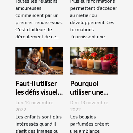
rendez-vous
Toutes les relations
développement
Plusieurs formations
amoureuses
permettent d'accéder
durable ?
commencent par un
au métier du
premier rendez-vous.
développement. Ces
C'est d'ailleurs le
formations
déroulement de ce...
fournissent une...
Faut-il utiliser
Pourquoi
les défis visuels
utiliser une
pour enseigner
bougie
Lun. 14 novembre
Dim. 13 novembre
aux enfants ?
parfumée?
2022
2022
Les enfants sont plus
Les bougies
intéressés quand il
parfumées créent
s'agit des images ou
une ambiance