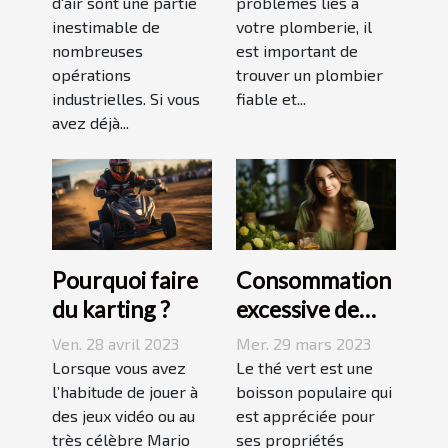
d'air sont une partie
?
problèmes liés à
inestimable de
votre plomberie, il
nombreuses
est important de
opérations
trouver un plombier
industrielles. Si vous
fiable et...
avez déjà...
Pourquoi faire
Consommation
du karting ?
excessive de
thé vert : quels
Ven. 28 avril 2023
Mer. 29 mars 2023
sont les
Lorsque vous avez
Le thé vert est une
l’habitude de jouer à
dangers pour la
boisson populaire qui
des jeux vidéo ou au
est appréciée pour
peau ?
très célèbre Mario
ses propriétés