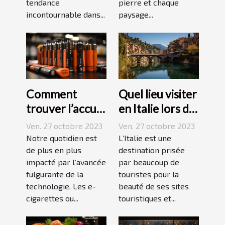
pierre et chaque
tendance
paysage...
incontournable dans...
Comment
Quel lieu visiter
trouver l’accu
en Italie lors de
idéal pour sa e-
vos vacances ?
Ven. 27 octobre 2023
Ven. 27 octobre 2023
cigarette ?
Notre quotidien est
L’Italie est une
de plus en plus
destination prisée
impacté par l’avancée
par beaucoup de
fulgurante de la
touristes pour la
technologie. Les e-
beauté de ses sites
cigarettes ou...
touristiques et...