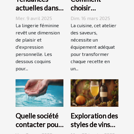
actuelles dans
choisir
les dessous
l'équipement
Mer. 9 avril 2025
Dim. 16 mars 2025
coquins pour
de cuisine idéal
La lingerie féminine
La cuisine, cet atelier
femmes
revêt une dimension
pour vos
des saveurs,
de plaisir et
nécessite un
recettes
d'expression
équipement adéquat
personnelle. Les
pour transformer
dessous coquins
chaque recette en
pour...
un...
Quelle société
Exploration des
contacter pour
styles de vins
l'installation
blancs issus de