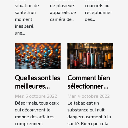
situation de
de plusieurs
courriels ou
santé à un
appareils de
réceptionner
moment
caméra de...
des...
inespéré,
une...
Quelles sont les
Comment bien
meilleures
sélectionner
stratégies de
une cigarette
Mer. 5 octobre 2022
Mar. 4 octobre 2022
netlinking ?
électronique ?
Désormais, tous ceux
Le tabac est un
qui découvrent le
substance qui nuit
monde des affaires
dangereusement à la
comprennent
santé. Bien que cela