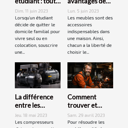
étudiant : tout
avantages des
ce qu’il faut
tables basses
Dim. 11 juin 2023
Lun. 5 juin 2023
savoir avant de
industrielles ?
Lorsqu’un étudiant
Les meubles sont des
choisir
décide de quitter le
accessoires
domicile familial pour
indispensables dans
vivre seul ou en
une maison. Ainsi,
colocation, souscrire
chacun a la liberté de
une...
choisir le...
La différence
Comment
entre les
trouver et
compresseurs à
choisir un bon
Jeu. 18 mai 2023
Sam. 29 avril 2023
piston et à vis
plombier à Evry
Les compresseurs
Pour résoudre les