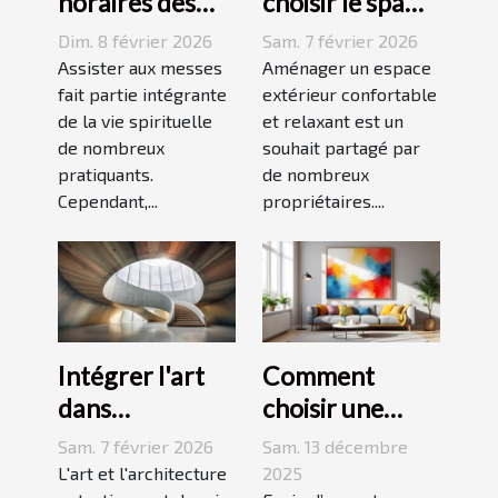
horaires des
choisir le spa
messes
idéal pour
Dim. 8 février 2026
Sam. 7 février 2026
facilitent la vie
votre espace
Assister aux messes
Aménager un espace
des pratiquants
fait partie intégrante
extérieur ?
extérieur confortable
de la vie spirituelle
et relaxant est un
?
de nombreux
souhait partagé par
pratiquants.
de nombreux
Cependant,...
propriétaires....
Intégrer l'art
Comment
dans
choisir une
l'architecture :
peinture
Sam. 7 février 2026
Sam. 13 décembre
escaliers
moderne pour
L'art et l'architecture
2025