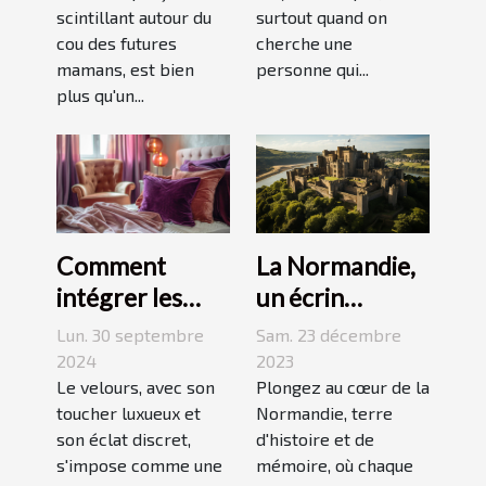
scintillant autour du
surtout quand on
cou des futures
cherche une
mamans, est bien
personne qui...
plus qu'un...
La Normandie,
Comment
un écrin
intégrer les
historique pour
accessoires en
Sam. 23 décembre
Lun. 30 septembre
des
velours dans
2023
2024
événements
Plongez au cœur de la
votre quotidien
Le velours, avec son
Normandie, terre
toucher luxueux et
mémorables
d'histoire et de
son éclat discret,
mémoire, où chaque
s'impose comme une