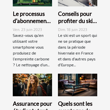
Le processus
Conseils pour
d’abonnement
profiter du ski
et de réduction
en juin, juillet,
Ven. 23 juin 2023
Dim. 18 juin 2023
de votre
août ou
Savez-vous qu'en
Le ski est un sport qui
empreinte
utilisant votre
septembre
ne se pratique que
smartphone vous
dans la période
carbone avec
produisez de
hivernale en France
un forfait
l'empreinte carbone
et dans d'autres pays
mobile
? Le nettoyage d’un...
d'Europe...
responsable
Assurance pour
Quels sont les