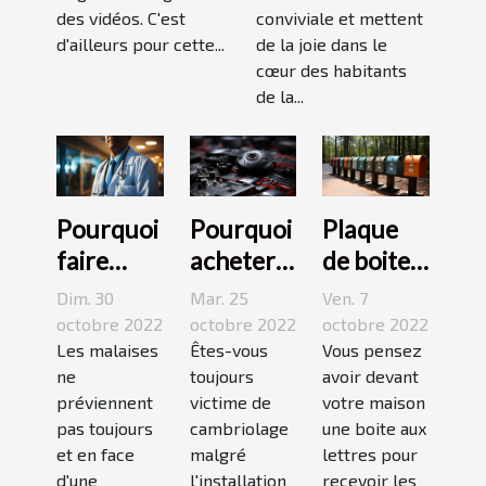
des vidéos. C'est
conviviale et mettent
d'ailleurs pour cette...
de la joie dans le
cœur des habitants
de la...
Pourquoi
Pourquoi
Plaque
faire
acheter
de boite
appel à
une
aux
Dim. 30
Mar. 25
Ven. 7
une
caméra
lettres :3
octobre 2022
octobre 2022
octobre 2022
maison
Les malaises
espion ?
Êtes-vous
conseils
Vous pensez
ne
toujours
avoir devant
médicale
pour bien
préviennent
victime de
votre maison
de garde
choisir un
pas toujours
cambriolage
une boite aux
?
bon
et en face
malgré
lettres pour
modèle
d'une
l'installation
recevoir les