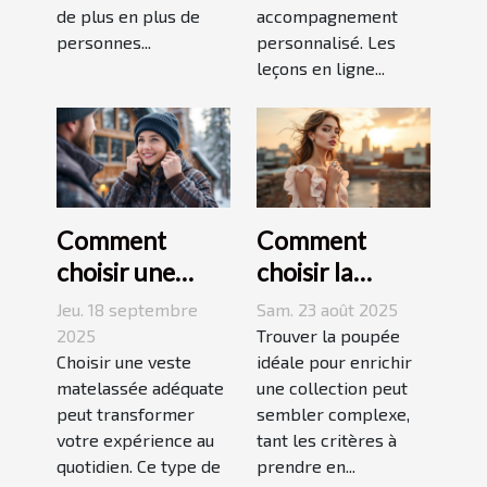
de plus en plus de
accompagnement
personnes...
personnalisé. Les
leçons en ligne...
Comment
Comment
choisir une
choisir la
veste
poupée
Jeu. 18 septembre
Sam. 23 août 2025
matelassée
parfaite pour
2025
Trouver la poupée
adaptée à votre
Choisir une veste
votre collection
idéale pour enrichir
matelassée adéquate
une collection peut
style de vie ?
unique ?
peut transformer
sembler complexe,
votre expérience au
tant les critères à
quotidien. Ce type de
prendre en...