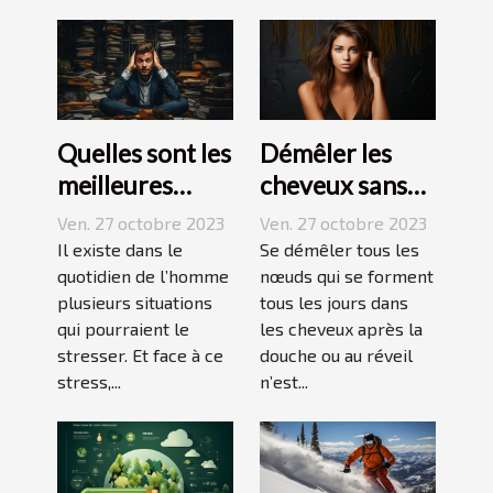
Quelles sont les
Démêler les
meilleures
cheveux sans
techniques
difficulté et
Ven. 27 octobre 2023
Ven. 27 octobre 2023
pour vaincre le
sans douleur :
Il existe dans le
Se démêler tous les
stress ?
quotidien de l’homme
comment s’y
nœuds qui se forment
plusieurs situations
tous les jours dans
prendre ?
qui pourraient le
les cheveux après la
stresser. Et face à ce
douche ou au réveil
stress,...
n’est...