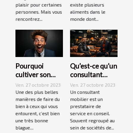
plaisir pour certaines
existe plusieurs
personnes. Mais vous
aliments dans le
rencontrez...
monde dont...
Pourquoi
Qu’est-ce qu’un
cultiver son
consultant
esprit
mobilier ?
Ven. 27 octobre 2023
Ven. 27 octobre 2023
humoristique ?
Une des plus belles
Un consultant
manières de faire du
mobilier est un
bien à ceux qui vous
prestataire de
entourent, c’est bien
service en conseil.
une très bonne
Souvent regroupé au
blague....
sein de sociétés de...