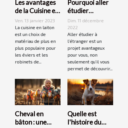
Les avantages
Pourquoi aller
de la Cuisine en
étudier
Laiton
l’étranger ?
Ven. 13 janvier 2023
Dim. 11 décembre
La cuisine en laiton
2022
est un choix de
Aller étudier à
matériau de plus en
l’étranger est un
plus populaire pour
projet avantageux
les éviers et les
pour vous, non
robinets de...
seulement qu’il vous
permet de découvrir...
Cheval en
Quelle est
bâton : une
l'histoire du