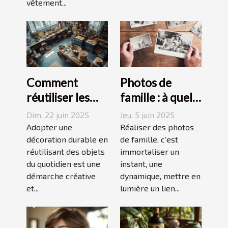
vêtement...
Comment
Photos de
réutiliser les
famille : à quel
objets du
photographe
Dim. 22 juin 2025
Jeu. 5 juin 2025
quotidien pour
confier cette
Adopter une
Réaliser des photos
une décoration
décoration durable en
tâche à
de famille, c’est
réutilisant des objets
immortaliser un
durable
Grenoble ?
du quotidien est une
instant, une
démarche créative
dynamique, mettre en
et...
lumière un lien...