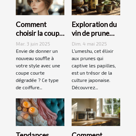
Comment
Exploration du
choisir la coupe
vin de prune
courte
umeshu :
Mar. 3 juin 2025
Dim. 4 mai 2025
dégradée
origines,
Envie de donner un
L'umeshu, cet élixir
parfaite pour
nouveau souffle à
saveurs et
aux prunes qui
votre style avec une
captive les papilles,
votre visage
accords
coupe courte
est un trésor de la
dégradée ? Ce type
culture japonaise.
de coiffure...
Découvrez...
Tendances
Comment