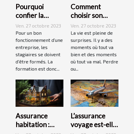
Pourquoi
Comment
confier la
choisir son
formation de
assurance
Ven. 27 octobre 2023
Ven. 27 octobre 2023
ses stagiaires à
Dépendance ?
Pour un bon
La vie est pleine de
JP2A-Génèse ?
fonctionnement d’une
surprises. Il y a des
entreprise, les
moments où tout va
stagiaires se doivent
bien et des moments
d’être formés. La
où tout va mal. Perdre
formation est donc...
ou...
Assurance
L’assurance
habitation :
voyage est-elle
comment ça
avantageuse ?