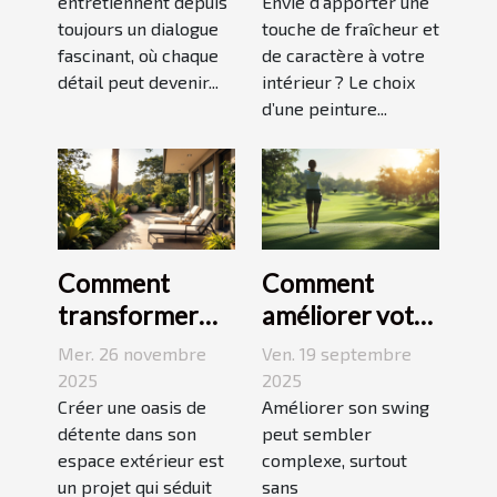
comme moyen
entretiennent depuis
dynamiser
Envie d’apporter une
toujours un dialogue
touche de fraîcheur et
d'expression
votre espace ?
fascinant, où chaque
de caractère à votre
détail peut devenir...
intérieur ? Le choix
d’une peinture...
Comment
Comment
transformer
améliorer votre
votre espace
swing avec des
Mer. 26 novembre
Ven. 19 septembre
extérieur en
leçons en ligne
2025
2025
oasis de
Créer une oasis de
Améliorer son swing
détente dans son
peut sembler
détente ?
espace extérieur est
complexe, surtout
un projet qui séduit
sans