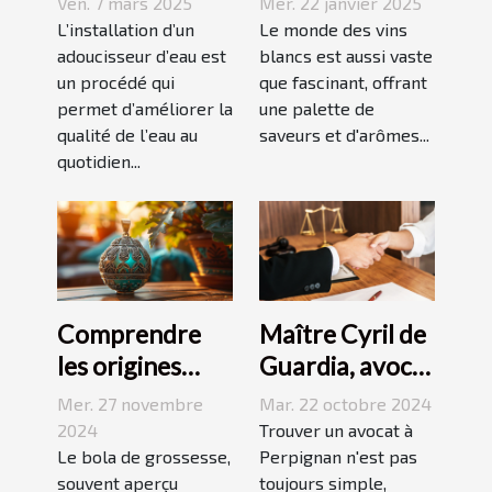
Ven. 7 mars 2025
Mer. 22 janvier 2025
d'un
vignobles
L’installation d’un
Le monde des vins
adoucisseur
adoucisseur d’eau est
renommés
blancs est aussi vaste
un procédé qui
que fascinant, offrant
d'eau ?
permet d’améliorer la
une palette de
qualité de l’eau au
saveurs et d'arômes...
quotidien...
Comprendre
Maître Cyril de
les origines
Guardia, avocat
culturelles du
renommé à
Mer. 27 novembre
Mar. 22 octobre 2024
bola de
Perpignan
2024
Trouver un avocat à
grossesse
Le bola de grossesse,
Perpignan n'est pas
souvent aperçu
toujours simple,