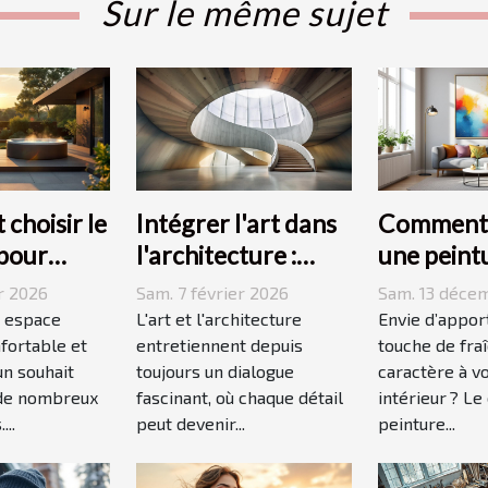
Sur le même sujet
choisir le
Intégrer l'art dans
Comment 
 pour
l'architecture :
une peint
pace
escaliers comme
moderne 
r 2026
Sam. 7 février 2026
Sam. 13 déce
 ?
moyen
dynamiser
 espace
L'art et l'architecture
Envie d’appor
fortable et
d'expression
entretiennent depuis
espace ?
touche de fra
un souhait
toujours un dialogue
caractère à v
 de nombreux
fascinant, où chaque détail
intérieur ? Le
...
peut devenir...
peinture...