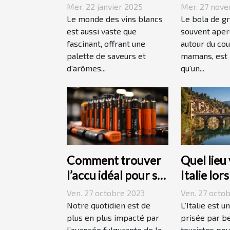
blancs issus de
du bola d
Mer. 22 janvier 2025
Mer. 27 nov
vignobles
grossess
Le monde des vins blancs
Le bola de g
renommés
est aussi vaste que
souvent aperç
fascinant, offrant une
autour du cou
palette de saveurs et
mamans, est 
d'arômes...
qu'un...
Comment trouver
Quel lieu 
l’accu idéal pour sa
Italie lor
e-cigarette ?
vacances
Ven. 27 octobre 2023
Ven. 27 octo
Notre quotidien est de
L’Italie est u
plus en plus impacté par
prisée par b
l’avancée fulgurante de la
touristes pou