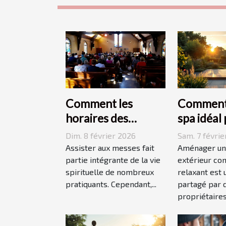
Comment les
Comment 
horaires des
spa idéal
messes facilitent la
votre es
Dim. 8 février 2026
Sam. 7 févrie
vie des pratiquants
extérieur
Assister aux messes fait
Aménager un
?
partie intégrante de la vie
extérieur con
spirituelle de nombreux
relaxant est 
pratiquants. Cependant,...
partagé par
propriétaires.