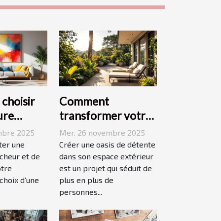
choisir
Comment
ure
transformer votre
pour
espace extérieur en
mbre 2025
Mer. 26 novembre 2025
 votre
oasis de détente ?
ter une
Créer une oasis de détente
îcheur et de
dans son espace extérieur
otre
est un projet qui séduit de
 choix d’une
plus en plus de
personnes...