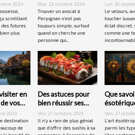
e
renommé à
velours d
embre 2024
Mar. 22 octobre 2024
Lun. 30 sept
e
Perpignan
quotidien
rossesse,
Trouver un avocat à
Le velours, a
u scintillant
Perpignan n'est pas
toucher luxue
 des futures
toujours simple, surtout
éclat discret,
bien plus
quand on cherche une
comme une t
personne qui...
incontournable
visiter en
Des astuces pour
Que savoir
s de vos
bien réussir ses
ésotériqu
 ?
sushis !
bre 2023
Ven. 27 octobre 2023
Ven. 27 octob
ne destination
Il n’y a rien de plus génial
L’art ésotériq
eaucoup de
que d’offrir des sushis à sa
parmi les type
r la beauté de
compagne, à l'occasion de
l’ère contemp