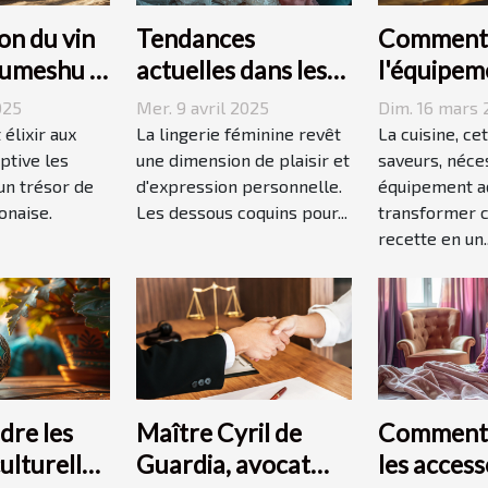
on du vin
Tendances
Comment 
 umeshu :
actuelles dans les
l'équipem
 saveurs et
dessous coquins
cuisine id
025
Mer. 9 avril 2025
Dim. 16 mars 
pour femmes
vos recet
 élixir aux
La lingerie féminine revêt
La cuisine, ce
ptive les
une dimension de plaisir et
saveurs, néce
 un trésor de
d'expression personnelle.
équipement a
onaise.
Les dessous coquins pour...
transformer 
recette en un..
re les
Maître Cyril de
Comment 
culturelles
Guardia, avocat
les access