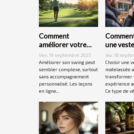
Comment
Comment 
améliorer votre
une vest
swing avec des
matelass
Ven. 19 septembre 2025
Jeu. 18 sept
leçons en ligne
adaptée à
Améliorer son swing peut
Choisir une v
sembler complexe, surtout
style de v
matelassée a
sans accompagnement
transformer 
personnalisé. Les leçons
expérience au
en ligne...
Ce type de vê