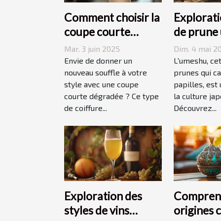
Comment choisir la
Explorati
coupe courte
de prune
dégradée parfaite
origines,
Mar. 3 juin 2025
Dim. 4 mai 2
pour votre visage
accords
Envie de donner un
L'umeshu, cet
nouveau souffle à votre
prunes qui ca
style avec une coupe
papilles, est
courte dégradée ? Ce type
la culture jap
de coiffure...
Découvrez...
Exploration des
Comprend
styles de vins
origines 