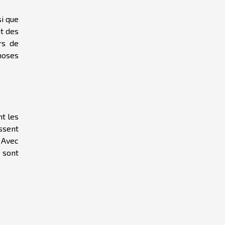
si que
t des
rs de
hoses
t les
issent
. Avec
e sont