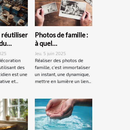
éutiliser
Photos de famille :
 du
à quel
 pour une
photographe
2025
Jeu. 5 juin 2025
n durable
confier cette tâche
décoration
Réaliser des photos de
tilisant des
à Grenoble ?
famille, c’est immortaliser
idien est une
un instant, une dynamique,
ive et...
mettre en lumière un lien...