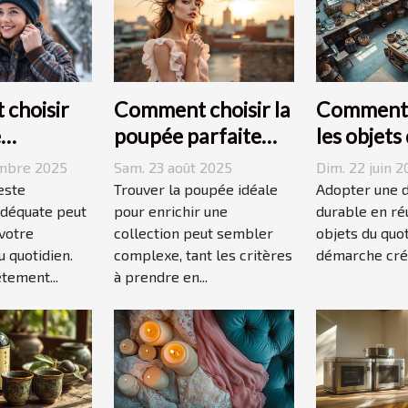
choisir
Comment choisir la
Comment r
e
poupée parfaite
les objets
ée
pour votre
quotidien
embre 2025
Sam. 23 août 2025
Dim. 22 juin 
 votre
collection unique ?
décoratio
este
Trouver la poupée idéale
Adopter une 
ie ?
déquate peut
pour enrichir une
durable en réu
votre
collection peut sembler
objets du quot
 quotidien.
complexe, tant les critères
démarche créat
tement...
à prendre en...