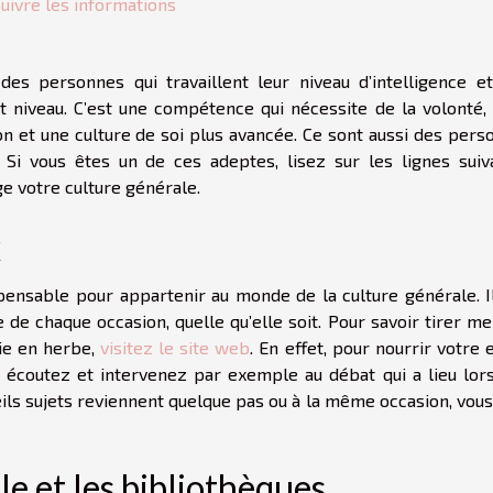
uivre les informations
es personnes qui travaillent leur niveau d’intelligence et
t niveau. C’est une compétence qui nécessite de la volonté, 
ion et une culture de soi plus avancée. Ce sont aussi des per
Si vous êtes un de ces adeptes, lisez sur les lignes suiv
e votre culture générale.
x
spensable pour appartenir au monde de la culture générale. Il
de chaque occasion, quelle qu’elle soit. Pour savoir tirer me
nie en herbe,
visitez le site web
. En effet, pour nourrir votre 
é, écoutez et intervenez par exemple au débat qui a lieu lors
eils sujets reviennent quelque pas ou à la même occasion, vou
lle et les bibliothèques