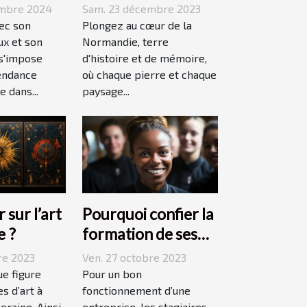
pour des
ans votre
Sam. 23 décembre 2023
embre 2024
événements
Plongez au cœur de la
vec son
mémorables
Normandie, terre
ux et son
d'histoire et de mémoire,
 s'impose
où chaque pierre et chaque
endance
paysage...
 dans...
 sur l’art
Pourquoi confier la
e ?
formation de ses
stagiaires à JP2A-
re 2023
Ven. 27 octobre 2023
Génèse ?
ue figure
Pour un bon
s d’art à
fonctionnement d’une
oraine. Ainsi
entreprise, les stagiaires