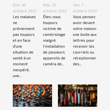
appel à
une
aux
Dim. 30
Mar. 25
Ven. 7
une
caméra
lettres :3
octobre 2022
octobre 2022
octobre 2022
maison
Les malaises
espion ?
Êtes-vous
conseils
Vous pensez
ne
toujours
avoir devant
médicale
pour bien
préviennent
victime de
votre maison
de garde
choisir un
pas toujours
cambriolage
une boite aux
?
bon
et en face
malgré
lettres pour
modèle
d'une
l'installation
recevoir les
situation de
de plusieurs
courriels ou
santé à un
appareils de
réceptionner
moment
caméra de...
des...
inespéré,
une...