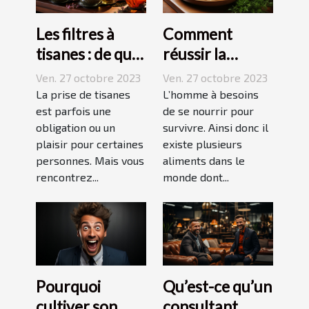
Les filtres à
Comment
tisanes : de quoi
réussir la
s’agit-il ?
préparation du
Ven. 27 octobre 2023
Ven. 27 octobre 2023
riz ?
La prise de tisanes
L’homme à besoins
est parfois une
de se nourrir pour
obligation ou un
survivre. Ainsi donc il
plaisir pour certaines
existe plusieurs
personnes. Mais vous
aliments dans le
rencontrez...
monde dont...
Pourquoi
Qu’est-ce qu’un
cultiver son
consultant