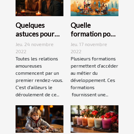
Quelques
Quelle
astuces pour
formation pour
réussir son
travailler dans
Jeu. 24 novembre
Jeu. 17 novembre
premier
le
2022
2022
rendez-vous
Toutes les relations
développement
Plusieurs formations
amoureuses
permettent d'accéder
durable ?
commencent par un
au métier du
premier rendez-vous.
développement. Ces
C'est d'ailleurs le
formations
déroulement de ce...
fournissent une...