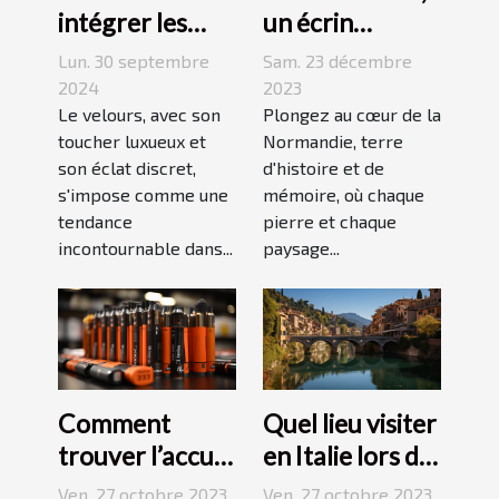
un écrin
intégrer les
historique pour
accessoires en
Sam. 23 décembre
Lun. 30 septembre
des
velours dans
2023
2024
événements
Plongez au cœur de la
votre quotidien
Le velours, avec son
Normandie, terre
toucher luxueux et
mémorables
d'histoire et de
son éclat discret,
mémoire, où chaque
s'impose comme une
pierre et chaque
tendance
paysage...
incontournable dans...
Comment
Quel lieu visiter
trouver l’accu
en Italie lors de
idéal pour sa e-
vos vacances ?
Ven. 27 octobre 2023
Ven. 27 octobre 2023