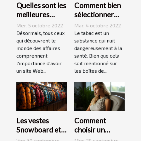
Quelles sont les
Comment bien
meilleures
sélectionner
stratégies de
une cigarette
Mer. 5 octobre 2022
Mar. 4 octobre 2022
netlinking ?
électronique ?
Désormais, tous ceux
Le tabac est un
qui découvrent le
substance qui nuit
monde des affaires
dangereusement à la
comprennent
santé. Bien que cela
l'importance d'avoir
soit mentionné sur
un site Web...
les boîtes de...
Les vestes
Comment
Snowboard et
choisir un
Ski
oreiller
Ven. 30 septembre
Mer. 28 septembre