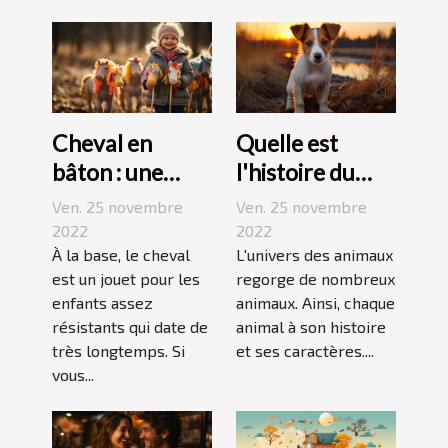
Cheval en
Quelle est
bâton : une
l'histoire du
bonne
Jack Russell
Ven. 25 novembre
Ven. 25 novembre
découverte
terrier ?
2022
2022
pour enfant
À la base, le cheval
L'univers des animaux
est un jouet pour les
regorge de nombreux
enfants assez
animaux. Ainsi, chaque
résistants qui date de
animal à son histoire
très longtemps. Si
et ses caractères....
vous...