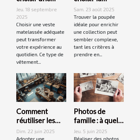
veste
poupée
Jeu. 18 septembre
Sam. 23 août 2025
matelassée
parfaite pour
2025
Trouver la poupée
adaptée à votre
Choisir une veste
votre collection
idéale pour enrichir
matelassée adéquate
une collection peut
style de vie ?
unique ?
peut transformer
sembler complexe,
votre expérience au
tant les critères à
quotidien. Ce type de
prendre en...
vêtement...
Comment
Photos de
réutiliser les
famille : à quel
objets du
photographe
Dim. 22 juin 2025
Jeu. 5 juin 2025
quotidien pour
confier cette
Adopter une
Réaliser des photos