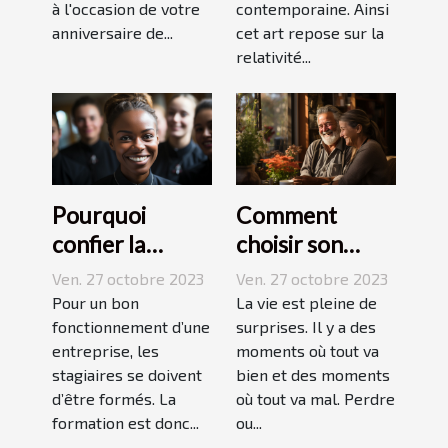
à l'occasion de votre
contemporaine. Ainsi
anniversaire de...
cet art repose sur la
relativité...
Pourquoi
Comment
confier la
choisir son
formation de
assurance
Ven. 27 octobre 2023
Ven. 27 octobre 2023
ses stagiaires à
Dépendance ?
Pour un bon
La vie est pleine de
JP2A-Génèse ?
fonctionnement d’une
surprises. Il y a des
entreprise, les
moments où tout va
stagiaires se doivent
bien et des moments
d’être formés. La
où tout va mal. Perdre
formation est donc...
ou...