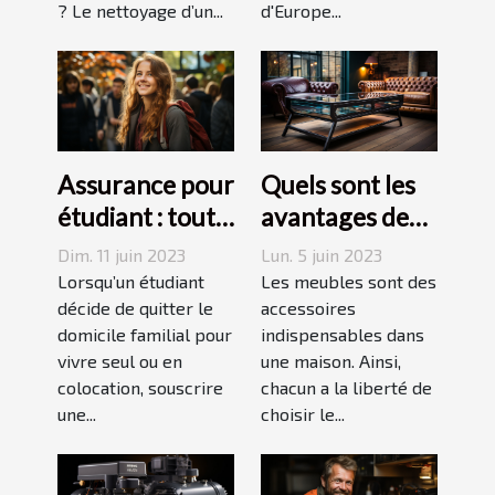
mobile
? Le nettoyage d’un...
d'Europe...
responsable
Assurance pour
Quels sont les
étudiant : tout
avantages des
ce qu’il faut
tables basses
Dim. 11 juin 2023
Lun. 5 juin 2023
savoir avant de
industrielles ?
Lorsqu’un étudiant
Les meubles sont des
choisir
décide de quitter le
accessoires
domicile familial pour
indispensables dans
vivre seul ou en
une maison. Ainsi,
colocation, souscrire
chacun a la liberté de
une...
choisir le...