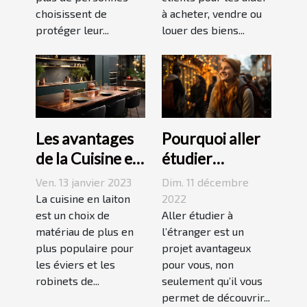
choisissent de
à acheter, vendre ou
protéger leur...
louer des biens...
Les avantages
Pourquoi aller
de la Cuisine en
étudier
Laiton
l’étranger ?
Ven. 13 janvier 2023
Dim. 11 décembre
La cuisine en laiton
2022
est un choix de
Aller étudier à
matériau de plus en
l’étranger est un
plus populaire pour
projet avantageux
les éviers et les
pour vous, non
robinets de...
seulement qu’il vous
permet de découvrir...