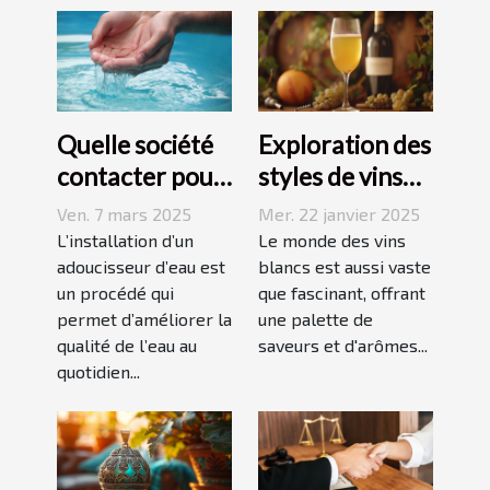
Quelle société
Exploration des
contacter pour
styles de vins
l'installation
blancs issus de
Ven. 7 mars 2025
Mer. 22 janvier 2025
d'un
vignobles
L’installation d’un
Le monde des vins
adoucisseur
adoucisseur d’eau est
renommés
blancs est aussi vaste
un procédé qui
que fascinant, offrant
d'eau ?
permet d’améliorer la
une palette de
qualité de l’eau au
saveurs et d'arômes...
quotidien...