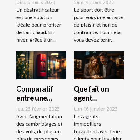
?
du sport
Dim. 5 mars 2023
Sam. 4 mars 2023
Un déstratificateur
Le sport doit être
est une solution
pour vous une activité
idéale pour profiter
de plaisir et non de
de l’air chaud. En
contrainte. Pour cela,
hiver, grâce à un...
vous devez tenir...
Comparatif
Que fait un
entre une
agent
agence sécurité
immobilier ?
Jeu. 23 février 2023
Lun. 16 janvier 2023
et un système
Avec l’augmentation
Les agents
d’alarme
des cambriolages et
immobiliers
des vols, de plus en
travaillent avec leurs
plus de personnes
clients pour les aider