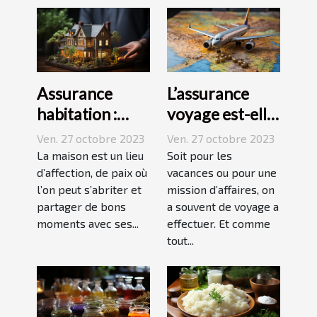
Assurance
L’assurance
habitation :
voyage est-elle
comment ça
avantageuse ?
Ven. 27 octobre 2023
Ven. 27 octobre 2023
marche ?
La maison est un lieu
Soit pour les
d’affection, de paix où
vacances ou pour une
l’on peut s’abriter et
mission d’affaires, on
partager de bons
a souvent de voyage a
moments avec ses...
effectuer. Et comme
tout...