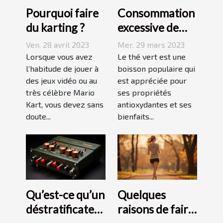
Pourquoi faire
Consommation
du karting ?
excessive de
thé vert : quels
Ven. 28 avril 2023
Mer. 29 mars 2023
sont les
Lorsque vous avez
Le thé vert est une
l’habitude de jouer à
dangers pour la
boisson populaire qui
des jeux vidéo ou au
est appréciée pour
peau ?
très célèbre Mario
ses propriétés
Kart, vous devez sans
antioxydantes et ses
doute...
bienfaits...
Qu’est-ce qu’un
Quelques
déstratificateur
raisons de faire