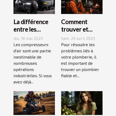
La différence
Comment
entre les
trouver et
compresseurs à
choisir un bon
Jeu. 18 mai 2023
Sam. 29 avril 2023
piston et à vis
plombier à Evry
Les compresseurs
Pour résoudre les
d'air sont une partie
?
problèmes liés à
inestimable de
votre plomberie, il
nombreuses
est important de
opérations
trouver un plombier
industrielles. Si vous
fiable et...
avez déjà...