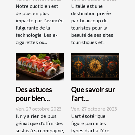
cigarette ?
Notre quotidien est
L’Italie est une
de plus en plus
destination prisée
impacté par l’avancée
par beaucoup de
fulgurante de la
touristes pour la
technologie. Les e-
beauté de ses sites
cigarettes ou...
touristiques et...
Des astuces
Que savoir sur
pour bien
l’art
réussir ses
ésotérique ?
Ven. 27 octobre 2023
Ven. 27 octobre 2023
sushis !
Il n’y a rien de plus
L’art ésotérique
génial que d’offrir des
figure parmi les
sushis à sa compagne,
types d’art à l’ère