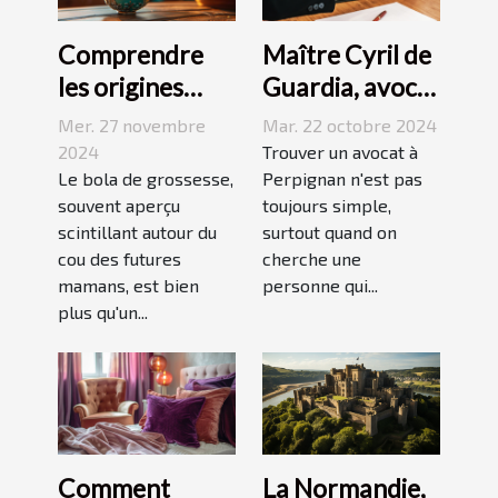
Comprendre
Maître Cyril de
les origines
Guardia, avocat
culturelles du
renommé à
Mer. 27 novembre
Mar. 22 octobre 2024
bola de
Perpignan
2024
Trouver un avocat à
grossesse
Le bola de grossesse,
Perpignan n'est pas
souvent aperçu
toujours simple,
scintillant autour du
surtout quand on
cou des futures
cherche une
mamans, est bien
personne qui...
plus qu'un...
La Normandie,
Comment