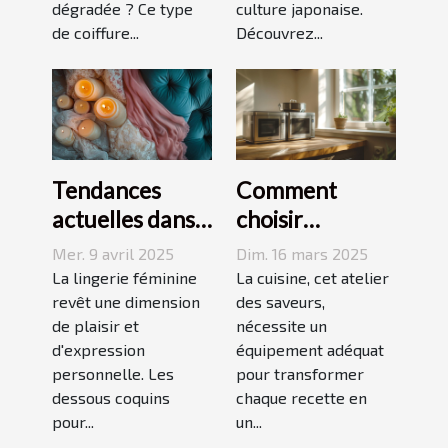
dégradée ? Ce type
culture japonaise.
de coiffure...
Découvrez...
Tendances
Comment
actuelles dans
choisir
les dessous
l'équipement
Mer. 9 avril 2025
Dim. 16 mars 2025
coquins pour
de cuisine idéal
La lingerie féminine
La cuisine, cet atelier
femmes
revêt une dimension
pour vos
des saveurs,
de plaisir et
nécessite un
recettes
d'expression
équipement adéquat
personnelle. Les
pour transformer
dessous coquins
chaque recette en
pour...
un...