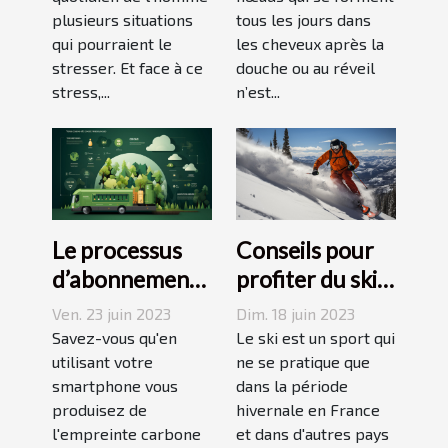
stress ?
comment s’y
plusieurs situations
tous les jours dans
prendre ?
qui pourraient le
les cheveux après la
stresser. Et face à ce
douche ou au réveil
stress,...
n’est...
Le processus
Conseils pour
d’abonnement
profiter du ski
et de réduction
en juin, juillet,
Ven. 23 juin 2023
Dim. 18 juin 2023
de votre
août ou
Savez-vous qu'en
Le ski est un sport qui
empreinte
utilisant votre
septembre
ne se pratique que
smartphone vous
dans la période
carbone avec
produisez de
hivernale en France
un forfait
l'empreinte carbone
et dans d'autres pays