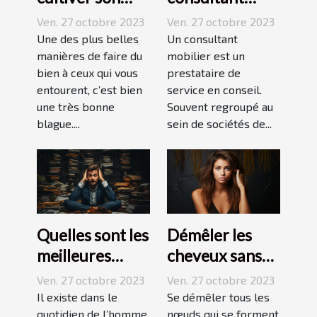
esprit
mobilier ?
Ven. 27 octobre 2023
Ven. 27 octobre 2023
humoristique ?
Une des plus belles
Un consultant
manières de faire du
mobilier est un
bien à ceux qui vous
prestataire de
entourent, c’est bien
service en conseil.
une très bonne
Souvent regroupé au
blague....
sein de sociétés de...
Quelles sont les
Démêler les
meilleures
cheveux sans
techniques
difficulté et
Ven. 27 octobre 2023
Ven. 27 octobre 2023
pour vaincre le
sans douleur :
Il existe dans le
Se démêler tous les
quotidien de l’homme
nœuds qui se forment