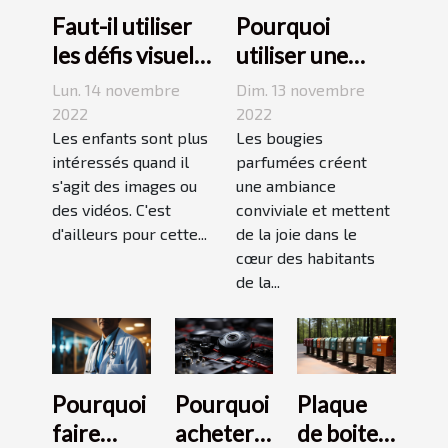
Faut-il utiliser
Pourquoi
les défis visuels
utiliser une
pour enseigner
bougie
Lun. 14 novembre
Dim. 13 novembre
aux enfants ?
parfumée?
2022
2022
Les enfants sont plus
Les bougies
intéressés quand il
parfumées créent
s'agit des images ou
une ambiance
des vidéos. C'est
conviviale et mettent
d'ailleurs pour cette...
de la joie dans le
cœur des habitants
de la...
Pourquoi
Pourquoi
Plaque
faire
acheter
de boite