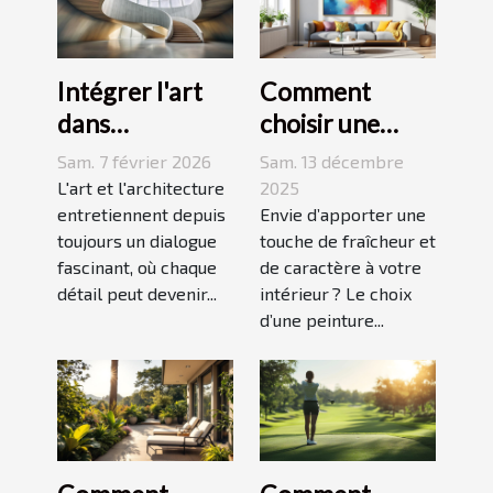
Intégrer l'art
Comment
dans
choisir une
l'architecture :
peinture
Sam. 7 février 2026
Sam. 13 décembre
escaliers
moderne pour
L'art et l'architecture
2025
comme moyen
entretiennent depuis
dynamiser
Envie d’apporter une
toujours un dialogue
touche de fraîcheur et
d'expression
votre espace ?
fascinant, où chaque
de caractère à votre
détail peut devenir...
intérieur ? Le choix
d’une peinture...