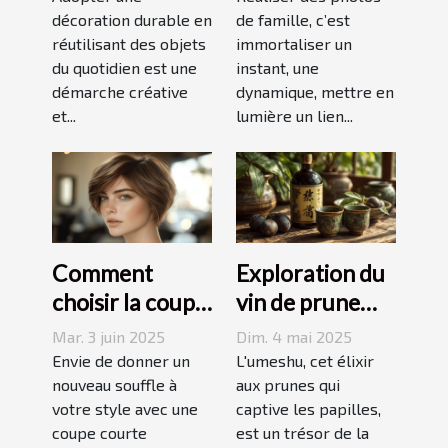
une décoration
décoration durable en
tâche à
de famille, c’est
réutilisant des objets
immortaliser un
durable
Grenoble ?
du quotidien est une
instant, une
démarche créative
dynamique, mettre en
et...
lumière un lien...
Comment
Exploration du
choisir la coupe
vin de prune
courte
umeshu :
Mar. 3 juin 2025
Dim. 4 mai 2025
dégradée
origines,
Envie de donner un
L'umeshu, cet élixir
parfaite pour
nouveau souffle à
saveurs et
aux prunes qui
votre style avec une
captive les papilles,
votre visage
accords
coupe courte
est un trésor de la