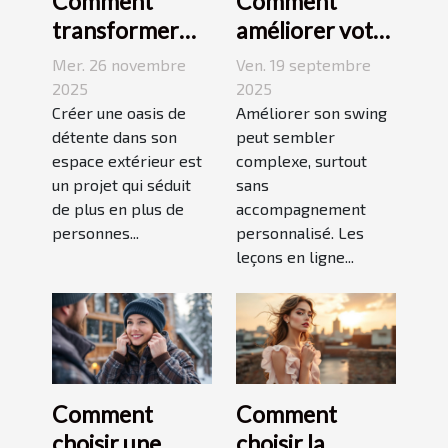
Comment
Comment
transformer
améliorer votre
votre espace
swing avec des
Mer. 26 novembre
Ven. 19 septembre
extérieur en
leçons en ligne
2025
2025
oasis de
Créer une oasis de
Améliorer son swing
détente dans son
peut sembler
détente ?
espace extérieur est
complexe, surtout
un projet qui séduit
sans
de plus en plus de
accompagnement
personnes...
personnalisé. Les
leçons en ligne...
Comment
Comment
choisir une
choisir la