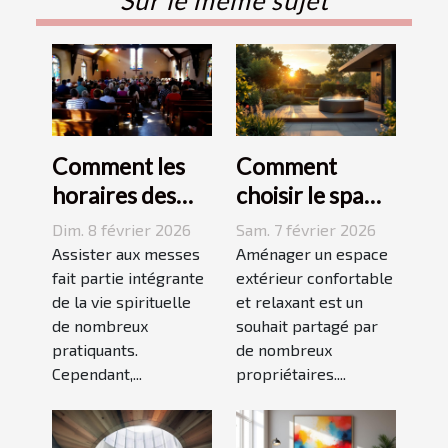
Comment les
Comment
horaires des
choisir le spa
messes
idéal pour
Dim. 8 février 2026
Sam. 7 février 2026
facilitent la vie
votre espace
Assister aux messes
Aménager un espace
des pratiquants
fait partie intégrante
extérieur ?
extérieur confortable
de la vie spirituelle
et relaxant est un
?
de nombreux
souhait partagé par
pratiquants.
de nombreux
Cependant,...
propriétaires....