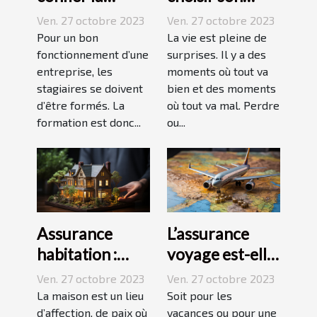
formation de
assurance
Ven. 27 octobre 2023
Ven. 27 octobre 2023
ses stagiaires à
Dépendance ?
Pour un bon
La vie est pleine de
JP2A-Génèse ?
fonctionnement d’une
surprises. Il y a des
entreprise, les
moments où tout va
stagiaires se doivent
bien et des moments
d’être formés. La
où tout va mal. Perdre
formation est donc...
ou...
Assurance
L’assurance
habitation :
voyage est-elle
comment ça
avantageuse ?
Ven. 27 octobre 2023
Ven. 27 octobre 2023
marche ?
La maison est un lieu
Soit pour les
d’affection, de paix où
vacances ou pour une