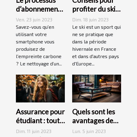
d’abonnement
profiter du ski
et de réduction
en juin, juillet,
Ven. 23 juin 2023
Dim. 18 juin 2023
de votre
août ou
Savez-vous qu'en
Le ski est un sport qui
empreinte
utilisant votre
septembre
ne se pratique que
smartphone vous
dans la période
carbone avec
produisez de
hivernale en France
un forfait
l'empreinte carbone
et dans d'autres pays
mobile
? Le nettoyage d’un...
d'Europe...
responsable
Assurance pour
Quels sont les
étudiant : tout
avantages des
ce qu’il faut
tables basses
Dim. 11 juin 2023
Lun. 5 juin 2023