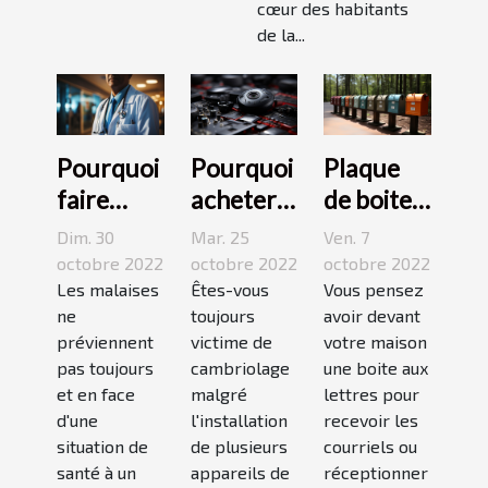
cœur des habitants
de la...
Pourquoi
Pourquoi
Plaque
faire
acheter
de boite
appel à
une
aux
Dim. 30
Mar. 25
Ven. 7
une
caméra
lettres :3
octobre 2022
octobre 2022
octobre 2022
maison
Les malaises
espion ?
Êtes-vous
conseils
Vous pensez
ne
toujours
avoir devant
médicale
pour bien
préviennent
victime de
votre maison
de garde
choisir un
pas toujours
cambriolage
une boite aux
?
bon
et en face
malgré
lettres pour
modèle
d'une
l'installation
recevoir les
situation de
de plusieurs
courriels ou
santé à un
appareils de
réceptionner