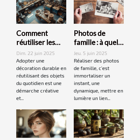
Comment
Photos de
réutiliser les
famille : à quel
objets du
photographe
Dim. 22 juin 2025
Jeu. 5 juin 2025
quotidien pour
confier cette
Adopter une
Réaliser des photos
une décoration
décoration durable en
tâche à
de famille, c’est
réutilisant des objets
immortaliser un
durable
Grenoble ?
du quotidien est une
instant, une
démarche créative
dynamique, mettre en
et...
lumière un lien...