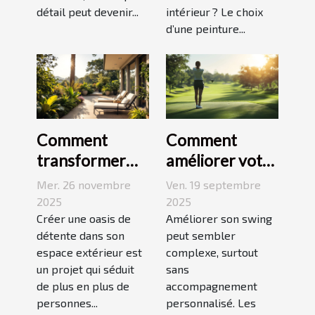
détail peut devenir...
intérieur ? Le choix
d’une peinture...
Comment
Comment
transformer
améliorer votre
votre espace
swing avec des
Mer. 26 novembre
Ven. 19 septembre
extérieur en
leçons en ligne
2025
2025
oasis de
Créer une oasis de
Améliorer son swing
détente dans son
peut sembler
détente ?
espace extérieur est
complexe, surtout
un projet qui séduit
sans
de plus en plus de
accompagnement
personnes...
personnalisé. Les