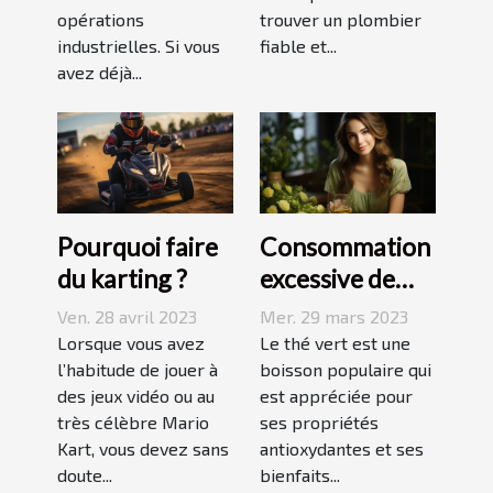
opérations
trouver un plombier
industrielles. Si vous
fiable et...
avez déjà...
Pourquoi faire
Consommation
du karting ?
excessive de
thé vert : quels
Ven. 28 avril 2023
Mer. 29 mars 2023
sont les
Lorsque vous avez
Le thé vert est une
l’habitude de jouer à
dangers pour la
boisson populaire qui
des jeux vidéo ou au
est appréciée pour
peau ?
très célèbre Mario
ses propriétés
Kart, vous devez sans
antioxydantes et ses
doute...
bienfaits...