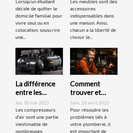
savoir avant de
industrielles ?
Lorsqu’un étudiant
Les meubles sont des
choisir
décide de quitter le
accessoires
domicile familial pour
indispensables dans
vivre seul ou en
une maison. Ainsi,
colocation, souscrire
chacun a la liberté de
une...
choisir le...
La différence
Comment
entre les
trouver et
compresseurs à
choisir un bon
Jeu. 18 mai 2023
Sam. 29 avril 2023
piston et à vis
plombier à Evry
Les compresseurs
Pour résoudre les
d'air sont une partie
?
problèmes liés à
inestimable de
votre plomberie, il
nombreuses
est important de