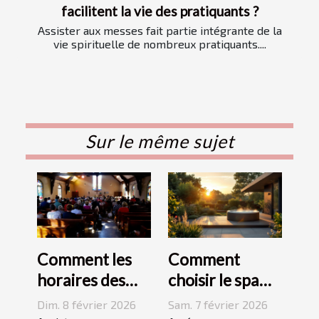
facilitent la vie des pratiquants ?
Assister aux messes fait partie intégrante de la
vie spirituelle de nombreux pratiquants....
Sur le même sujet
Comment les
Comment
horaires des
choisir le spa
messes
idéal pour
Dim. 8 février 2026
Sam. 7 février 2026