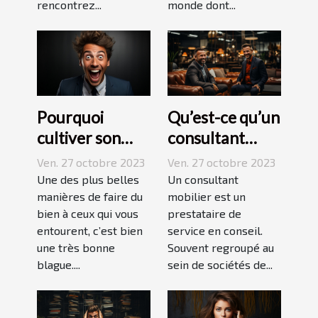
rencontrez...
monde dont...
Pourquoi
Qu’est-ce qu’un
cultiver son
consultant
esprit
mobilier ?
Ven. 27 octobre 2023
Ven. 27 octobre 2023
humoristique ?
Une des plus belles
Un consultant
manières de faire du
mobilier est un
bien à ceux qui vous
prestataire de
entourent, c’est bien
service en conseil.
une très bonne
Souvent regroupé au
blague....
sein de sociétés de...