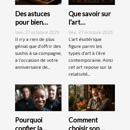
Des astuces
Que savoir sur
pour bien
l’art
réussir ses
ésotérique ?
Ven. 27 octobre 2023
Ven. 27 octobre 2023
sushis !
Il n’y a rien de plus
L’art ésotérique
génial que d’offrir des
figure parmi les
sushis à sa compagne,
types d’art à l’ère
à l'occasion de votre
contemporaine. Ainsi
anniversaire de...
cet art repose sur la
relativité...
Pourquoi
Comment
confier la
choisir son