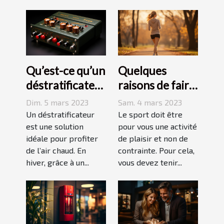
Qu’est-ce qu’un
Quelques
déstratificateur
raisons de faire
?
du sport
Dim. 5 mars 2023
Sam. 4 mars 2023
Un déstratificateur
Le sport doit être
est une solution
pour vous une activité
idéale pour profiter
de plaisir et non de
de l’air chaud. En
contrainte. Pour cela,
hiver, grâce à un...
vous devez tenir...