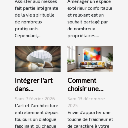
facilitent la vie
votre espace
Assister aux messes
Aménager un espace
des pratiquants
fait partie intégrante
extérieur ?
extérieur confortable
de la vie spirituelle
et relaxant est un
?
de nombreux
souhait partagé par
pratiquants.
de nombreux
Cependant,...
propriétaires....
Intégrer l'art
Comment
dans
choisir une
l'architecture :
peinture
Sam. 7 février 2026
Sam. 13 décembre
escaliers
moderne pour
L'art et l'architecture
2025
comme moyen
entretiennent depuis
dynamiser
Envie d’apporter une
toujours un dialogue
touche de fraîcheur et
d'expression
votre espace ?
fascinant, où chaque
de caractère à votre