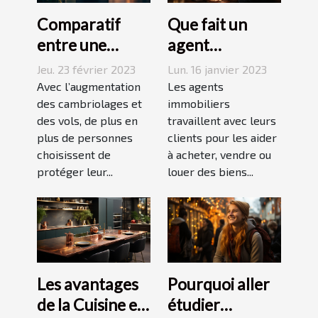
Comparatif
Que fait un
entre une
agent
agence sécurité
immobilier ?
Jeu. 23 février 2023
Lun. 16 janvier 2023
et un système
Avec l’augmentation
Les agents
d’alarme
des cambriolages et
immobiliers
des vols, de plus en
travaillent avec leurs
plus de personnes
clients pour les aider
choisissent de
à acheter, vendre ou
protéger leur...
louer des biens...
Les avantages
Pourquoi aller
de la Cuisine en
étudier