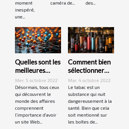
moment
caméra de...
des...
inespéré,
une...
Quelles sont les
Comment bien
meilleures
sélectionner
stratégies de
une cigarette
Mer. 5 octobre 2022
Mar. 4 octobre 2022
netlinking ?
électronique ?
Désormais, tous ceux
Le tabac est un
qui découvrent le
substance qui nuit
monde des affaires
dangereusement à la
comprennent
santé. Bien que cela
l'importance d'avoir
soit mentionné sur
un site Web...
les boîtes de...