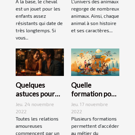
pour enfant
À la base, le cheval
L'univers des animaux
est un jouet pour les
regorge de nombreux
enfants assez
animaux. Ainsi, chaque
résistants qui date de
animal à son histoire
très longtemps. Si
et ses caractères....
vous...
Quelques
Quelle
astuces pour
formation pour
réussir son
travailler dans
Jeu. 24 novembre
Jeu. 17 novembre
premier
le
2022
2022
rendez-vous
Toutes les relations
développement
Plusieurs formations
amoureuses
permettent d'accéder
durable ?
commencent par un
au métier du