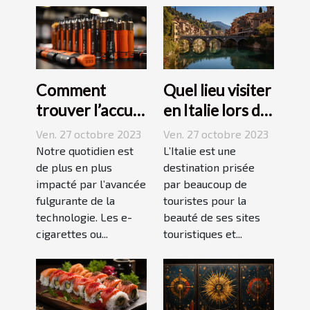
Comment
Quel lieu visiter
trouver l’accu
en Italie lors de
idéal pour sa e-
vos vacances ?
Ven. 27 octobre 2023
Ven. 27 octobre 2023
cigarette ?
Notre quotidien est
L’Italie est une
de plus en plus
destination prisée
impacté par l’avancée
par beaucoup de
fulgurante de la
touristes pour la
technologie. Les e-
beauté de ses sites
cigarettes ou...
touristiques et...