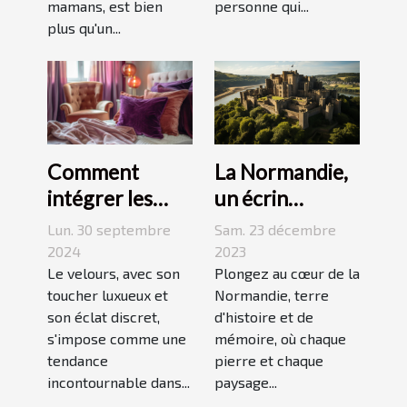
mamans, est bien
personne qui...
plus qu'un...
La Normandie,
Comment
un écrin
intégrer les
historique pour
accessoires en
Sam. 23 décembre
Lun. 30 septembre
des
velours dans
2023
2024
événements
Plongez au cœur de la
votre quotidien
Le velours, avec son
Normandie, terre
toucher luxueux et
mémorables
d'histoire et de
son éclat discret,
mémoire, où chaque
s'impose comme une
pierre et chaque
tendance
paysage...
incontournable dans...