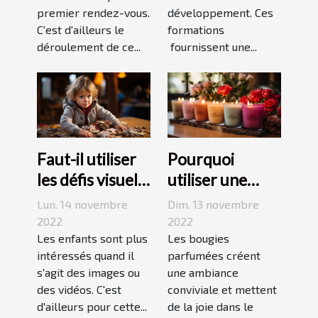
premier rendez-vous.
développement. Ces
C'est d'ailleurs le
formations
déroulement de ce...
fournissent une...
Faut-il utiliser
Pourquoi
les défis visuels
utiliser une
pour enseigner
bougie
Lun. 14 novembre
Dim. 13 novembre
aux enfants ?
parfumée?
2022
2022
Les enfants sont plus
Les bougies
intéressés quand il
parfumées créent
s'agit des images ou
une ambiance
des vidéos. C'est
conviviale et mettent
d'ailleurs pour cette...
de la joie dans le