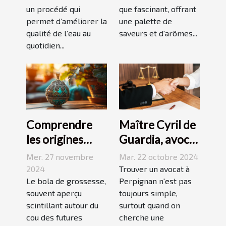
un procédé qui
que fascinant, offrant
d'eau ?
permet d’améliorer la
une palette de
qualité de l’eau au
saveurs et d'arômes...
quotidien...
Comprendre
Maître Cyril de
les origines
Guardia, avocat
culturelles du
renommé à
Mer. 27 novembre
Mar. 22 octobre 2024
bola de
Perpignan
2024
Trouver un avocat à
grossesse
Le bola de grossesse,
Perpignan n'est pas
souvent aperçu
toujours simple,
scintillant autour du
surtout quand on
cou des futures
cherche une