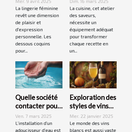
Mer. 9 avril 2025
Dim. 16 mars 2025
coquins pour
de cuisine idéal
La lingerie féminine
La cuisine, cet atelier
femmes
revêt une dimension
pour vos
des saveurs,
de plaisir et
nécessite un
recettes
d'expression
équipement adéquat
personnelle. Les
pour transformer
dessous coquins
chaque recette en
pour...
un...
Quelle société
Exploration des
contacter pour
styles de vins
l'installation
blancs issus de
Ven. 7 mars 2025
Mer. 22 janvier 2025
d'un
vignobles
L’installation d’un
Le monde des vins
adoucisseur
adoucisseur d’eau est
renommés
blancs est aussi vaste