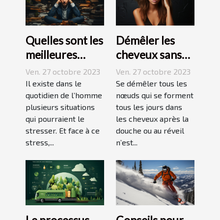
Quelles sont les
Démêler les
meilleures
cheveux sans
techniques
difficulté et
Ven. 27 octobre 2023
Ven. 27 octobre 2023
pour vaincre le
sans douleur :
Il existe dans le
Se démêler tous les
stress ?
quotidien de l’homme
comment s’y
nœuds qui se forment
plusieurs situations
tous les jours dans
prendre ?
qui pourraient le
les cheveux après la
stresser. Et face à ce
douche ou au réveil
stress,...
n’est...
Le processus
Conseils pour