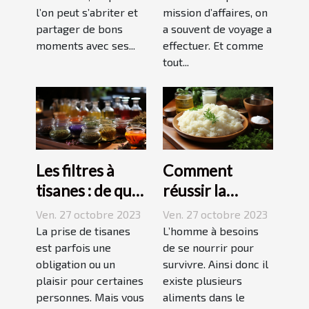
l’on peut s’abriter et
mission d’affaires, on
partager de bons
a souvent de voyage a
moments avec ses...
effectuer. Et comme
tout...
Les filtres à
Comment
tisanes : de quoi
réussir la
s’agit-il ?
préparation du
Ven. 27 octobre 2023
Ven. 27 octobre 2023
riz ?
La prise de tisanes
L’homme à besoins
est parfois une
de se nourrir pour
obligation ou un
survivre. Ainsi donc il
plaisir pour certaines
existe plusieurs
personnes. Mais vous
aliments dans le