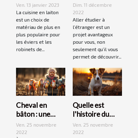
Laiton
l’étranger ?
Ven. 13 janvier 2023
Dim. 11 décembre
La cuisine en laiton
2022
est un choix de
Aller étudier à
matériau de plus en
l’étranger est un
plus populaire pour
projet avantageux
les éviers et les
pour vous, non
robinets de...
seulement qu’il vous
permet de découvrir...
Cheval en
Quelle est
bâton : une
l'histoire du
bonne
Jack Russell
Ven. 25 novembre
Ven. 25 novembre
découverte
terrier ?
2022
2022