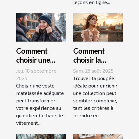
leçons en ligne...
Comment
Comment
choisir une
choisir la
veste
poupée
Jeu. 18 septembre
Sam. 23 août 2025
matelassée
parfaite pour
2025
Trouver la poupée
adaptée à votre
Choisir une veste
votre collection
idéale pour enrichir
matelassée adéquate
une collection peut
style de vie ?
unique ?
peut transformer
sembler complexe,
votre expérience au
tant les critères à
quotidien. Ce type de
prendre en...
vêtement...