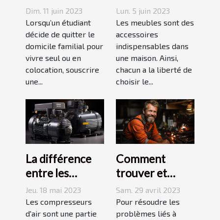
ce qu’il faut
tables basses
Dim. 11 juin 2023
Lun. 5 juin 2023
savoir avant de
industrielles ?
Lorsqu’un étudiant
Les meubles sont des
choisir
décide de quitter le
accessoires
domicile familial pour
indispensables dans
vivre seul ou en
une maison. Ainsi,
colocation, souscrire
chacun a la liberté de
une...
choisir le...
La différence
Comment
entre les
trouver et
compresseurs à
choisir un bon
Jeu. 18 mai 2023
Sam. 29 avril 2023
piston et à vis
plombier à Evry
Les compresseurs
Pour résoudre les
d'air sont une partie
?
problèmes liés à