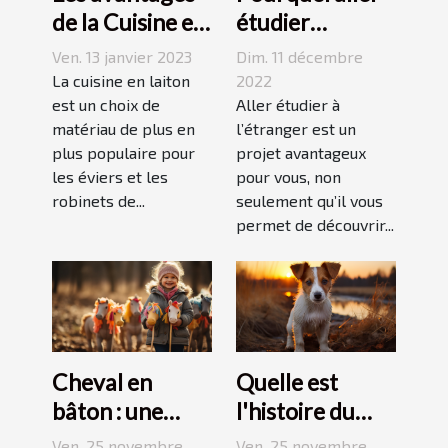
de la Cuisine en
étudier
Laiton
l’étranger ?
Ven. 13 janvier 2023
Dim. 11 décembre
La cuisine en laiton
2022
est un choix de
Aller étudier à
matériau de plus en
l’étranger est un
plus populaire pour
projet avantageux
les éviers et les
pour vous, non
robinets de...
seulement qu’il vous
permet de découvrir...
Cheval en
Quelle est
bâton : une
l'histoire du
bonne
Jack Russell
Ven. 25 novembre
Ven. 25 novembre