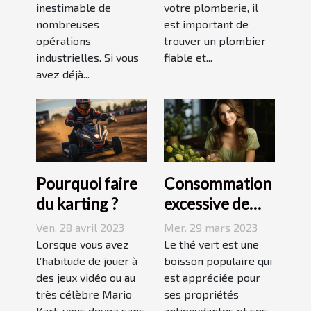
inestimable de
votre plomberie, il
nombreuses
est important de
opérations
trouver un plombier
industrielles. Si vous
fiable et...
avez déjà...
Pourquoi faire
Consommation
du karting ?
excessive de
thé vert : quels
Ven. 28 avril 2023
Mer. 29 mars 2023
sont les
Lorsque vous avez
Le thé vert est une
l’habitude de jouer à
dangers pour la
boisson populaire qui
des jeux vidéo ou au
est appréciée pour
peau ?
très célèbre Mario
ses propriétés
Kart, vous devez sans
antioxydantes et ses