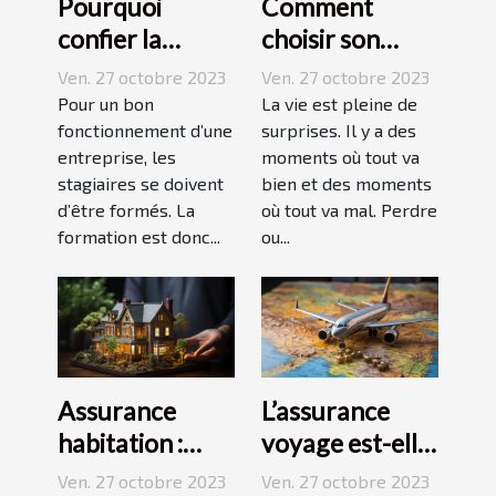
Pourquoi
Comment
confier la
choisir son
formation de
assurance
Ven. 27 octobre 2023
Ven. 27 octobre 2023
ses stagiaires à
Dépendance ?
Pour un bon
La vie est pleine de
JP2A-Génèse ?
fonctionnement d’une
surprises. Il y a des
entreprise, les
moments où tout va
stagiaires se doivent
bien et des moments
d’être formés. La
où tout va mal. Perdre
formation est donc...
ou...
Assurance
L’assurance
habitation :
voyage est-elle
comment ça
avantageuse ?
Ven. 27 octobre 2023
Ven. 27 octobre 2023