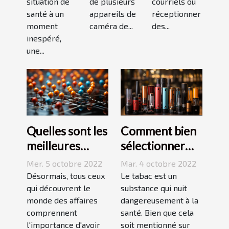
situation de
de plusieurs
courriels ou
santé à un
appareils de
réceptionner
moment
caméra de...
des...
inespéré,
une...
Quelles sont les
Comment bien
meilleures
sélectionner
stratégies de
une cigarette
Mer. 5 octobre 2022
Mar. 4 octobre 2022
netlinking ?
électronique ?
Désormais, tous ceux
Le tabac est un
qui découvrent le
substance qui nuit
monde des affaires
dangereusement à la
comprennent
santé. Bien que cela
l'importance d'avoir
soit mentionné sur