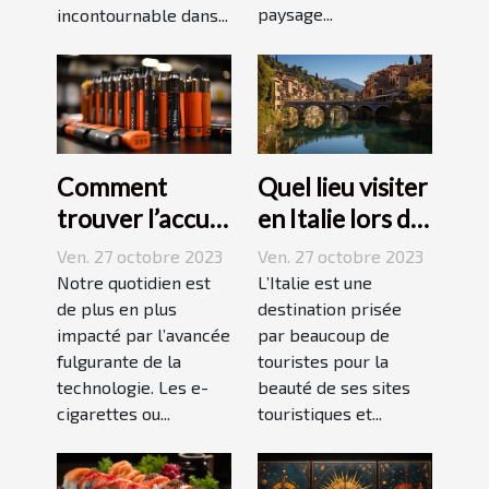
paysage...
incontournable dans...
Comment
Quel lieu visiter
trouver l’accu
en Italie lors de
idéal pour sa e-
vos vacances ?
Ven. 27 octobre 2023
Ven. 27 octobre 2023
cigarette ?
Notre quotidien est
L’Italie est une
de plus en plus
destination prisée
impacté par l’avancée
par beaucoup de
fulgurante de la
touristes pour la
technologie. Les e-
beauté de ses sites
cigarettes ou...
touristiques et...