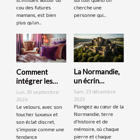
cou des futures
cherche une
mamans, est bien
personne qui...
plus qu'un...
La Normandie,
Comment
un écrin
intégrer les
historique pour
accessoires en
Sam. 23 décembre
Lun. 30 septembre
des
velours dans
2023
2024
événements
Plongez au cœur de la
votre quotidien
Le velours, avec son
Normandie, terre
toucher luxueux et
mémorables
d'histoire et de
son éclat discret,
mémoire, où chaque
s'impose comme une
pierre et chaque
tendance