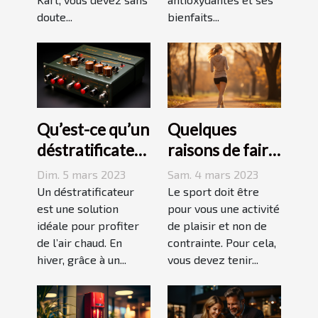
doute...
bienfaits...
Qu’est-ce qu’un
Quelques
déstratificateur
raisons de faire
?
du sport
Dim. 5 mars 2023
Sam. 4 mars 2023
Un déstratificateur
Le sport doit être
est une solution
pour vous une activité
idéale pour profiter
de plaisir et non de
de l’air chaud. En
contrainte. Pour cela,
hiver, grâce à un...
vous devez tenir...