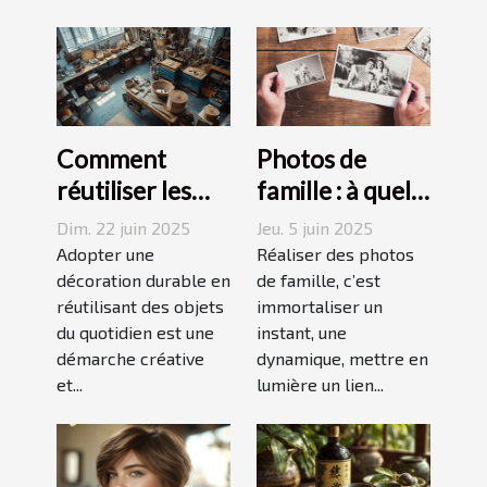
Comment
Photos de
réutiliser les
famille : à quel
objets du
photographe
Dim. 22 juin 2025
Jeu. 5 juin 2025
quotidien pour
confier cette
Adopter une
Réaliser des photos
une décoration
décoration durable en
tâche à
de famille, c’est
réutilisant des objets
immortaliser un
durable
Grenoble ?
du quotidien est une
instant, une
démarche créative
dynamique, mettre en
et...
lumière un lien...