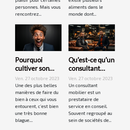
personnes. Mais vous
aliments dans le
rencontrez...
monde dont...
Pourquoi
Qu’est-ce qu’un
cultiver son
consultant
esprit
mobilier ?
Ven. 27 octobre 2023
Ven. 27 octobre 2023
humoristique ?
Une des plus belles
Un consultant
manières de faire du
mobilier est un
bien à ceux qui vous
prestataire de
entourent, c’est bien
service en conseil.
une très bonne
Souvent regroupé au
blague....
sein de sociétés de...