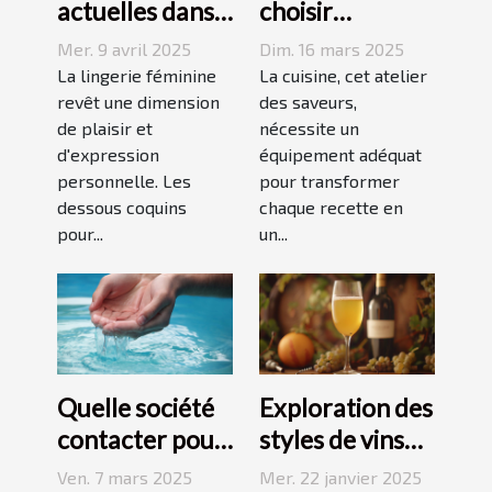
actuelles dans
choisir
les dessous
l'équipement
Mer. 9 avril 2025
Dim. 16 mars 2025
coquins pour
de cuisine idéal
La lingerie féminine
La cuisine, cet atelier
femmes
revêt une dimension
pour vos
des saveurs,
de plaisir et
nécessite un
recettes
d'expression
équipement adéquat
personnelle. Les
pour transformer
dessous coquins
chaque recette en
pour...
un...
Quelle société
Exploration des
contacter pour
styles de vins
l'installation
blancs issus de
Ven. 7 mars 2025
Mer. 22 janvier 2025