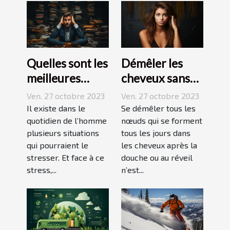
Quelles sont les
Démêler les
meilleures
cheveux sans
techniques
difficulté et
Ven. 27 octobre 2023
Ven. 27 octobre 2023
pour vaincre le
sans douleur :
Il existe dans le
Se démêler tous les
stress ?
quotidien de l’homme
comment s’y
nœuds qui se forment
plusieurs situations
tous les jours dans
prendre ?
qui pourraient le
les cheveux après la
stresser. Et face à ce
douche ou au réveil
stress,...
n’est...