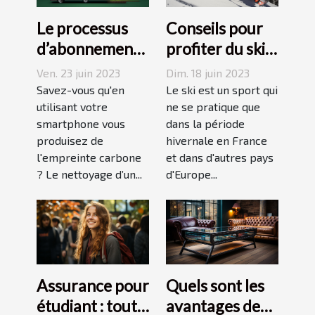
Le processus
Conseils pour
d’abonnement
profiter du ski
et de réduction
en juin, juillet,
Ven. 23 juin 2023
Dim. 18 juin 2023
de votre
août ou
Savez-vous qu'en
Le ski est un sport qui
empreinte
utilisant votre
septembre
ne se pratique que
smartphone vous
dans la période
carbone avec
produisez de
hivernale en France
un forfait
l'empreinte carbone
et dans d'autres pays
mobile
? Le nettoyage d’un...
d'Europe...
responsable
Assurance pour
Quels sont les
étudiant : tout
avantages des