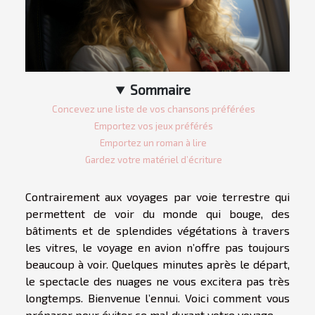
Sommaire
Concevez une liste de vos chansons préférées
Emportez vos jeux préférés
Emportez un roman à lire
Gardez votre matériel d’écriture
Contrairement aux voyages par voie terrestre qui
permettent de voir du monde qui bouge, des
bâtiments et de splendides végétations à travers
les vitres, le voyage en avion n’offre pas toujours
beaucoup à voir. Quelques minutes après le départ,
le spectacle des nuages ne vous excitera pas très
longtemps. Bienvenue l’ennui. Voici comment vous
préparer pour éviter ce mal durant votre voyage.