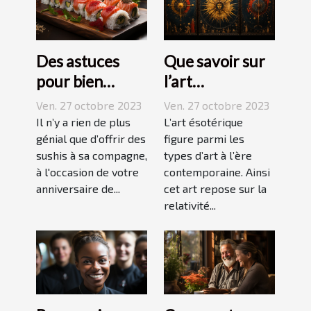
Des astuces
Que savoir sur
pour bien
l’art
réussir ses
ésotérique ?
Ven. 27 octobre 2023
Ven. 27 octobre 2023
sushis !
Il n’y a rien de plus
L’art ésotérique
génial que d’offrir des
figure parmi les
sushis à sa compagne,
types d’art à l’ère
à l'occasion de votre
contemporaine. Ainsi
anniversaire de...
cet art repose sur la
relativité...