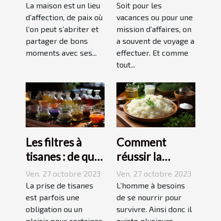
marche ?
La maison est un lieu
Soit pour les
d’affection, de paix où
vacances ou pour une
l’on peut s’abriter et
mission d’affaires, on
partager de bons
a souvent de voyage a
moments avec ses...
effectuer. Et comme
tout...
Les filtres à
Comment
tisanes : de quoi
réussir la
s’agit-il ?
préparation du
Ven. 27 octobre 2023
Ven. 27 octobre 2023
riz ?
La prise de tisanes
L’homme à besoins
est parfois une
de se nourrir pour
obligation ou un
survivre. Ainsi donc il
plaisir pour certaines
existe plusieurs