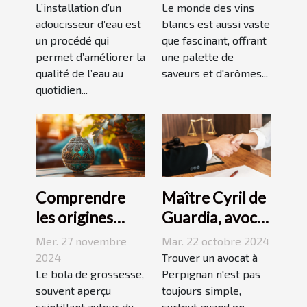
d'un
vignobles
L’installation d’un
Le monde des vins
adoucisseur
adoucisseur d’eau est
renommés
blancs est aussi vaste
un procédé qui
que fascinant, offrant
d'eau ?
permet d’améliorer la
une palette de
qualité de l’eau au
saveurs et d'arômes...
quotidien...
Comprendre
Maître Cyril de
les origines
Guardia, avocat
culturelles du
renommé à
Mer. 27 novembre
Mar. 22 octobre 2024
bola de
Perpignan
2024
Trouver un avocat à
grossesse
Le bola de grossesse,
Perpignan n'est pas
souvent aperçu
toujours simple,
scintillant autour du
surtout quand on