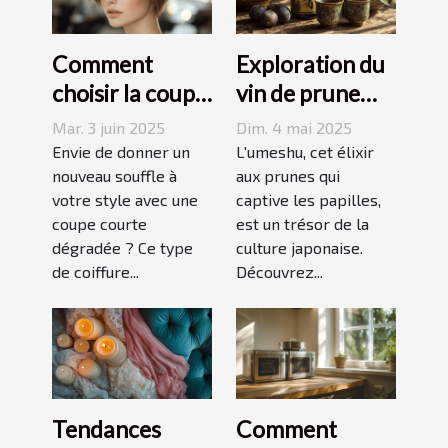
Comment
Exploration du
choisir la coupe
vin de prune
courte
umeshu :
Mar. 3 juin 2025
Dim. 4 mai 2025
dégradée
origines,
Envie de donner un
L'umeshu, cet élixir
parfaite pour
nouveau souffle à
saveurs et
aux prunes qui
votre style avec une
captive les papilles,
votre visage
accords
coupe courte
est un trésor de la
dégradée ? Ce type
culture japonaise.
de coiffure...
Découvrez...
Tendances
Comment