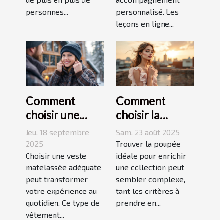
personnes...
personnalisé. Les
leçons en ligne...
Comment
Comment
choisir une
choisir la
veste
poupée
Jeu. 18 septembre
Sam. 23 août 2025
matelassée
parfaite pour
2025
Trouver la poupée
adaptée à votre
Choisir une veste
votre collection
idéale pour enrichir
matelassée adéquate
une collection peut
style de vie ?
unique ?
peut transformer
sembler complexe,
votre expérience au
tant les critères à
quotidien. Ce type de
prendre en...
vêtement...