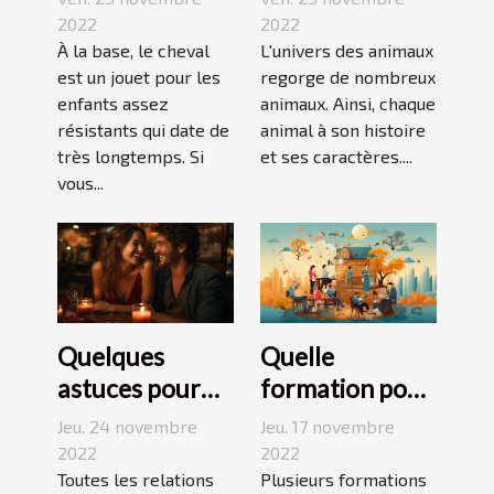
découverte
terrier ?
2022
2022
pour enfant
À la base, le cheval
L'univers des animaux
est un jouet pour les
regorge de nombreux
enfants assez
animaux. Ainsi, chaque
résistants qui date de
animal à son histoire
très longtemps. Si
et ses caractères....
vous...
Quelques
Quelle
astuces pour
formation pour
réussir son
travailler dans
Jeu. 24 novembre
Jeu. 17 novembre
premier
le
2022
2022
rendez-vous
Toutes les relations
développement
Plusieurs formations