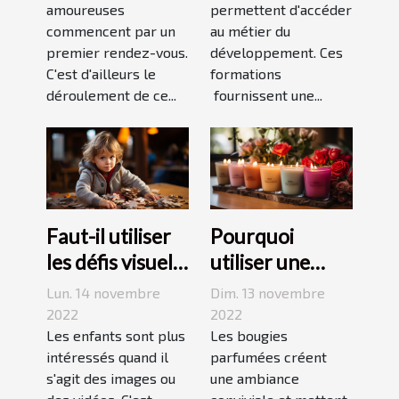
amoureuses
permettent d'accéder
durable ?
commencent par un
au métier du
premier rendez-vous.
développement. Ces
C'est d'ailleurs le
formations
déroulement de ce...
fournissent une...
Faut-il utiliser
Pourquoi
les défis visuels
utiliser une
pour enseigner
bougie
Lun. 14 novembre
Dim. 13 novembre
aux enfants ?
parfumée?
2022
2022
Les enfants sont plus
Les bougies
intéressés quand il
parfumées créent
s'agit des images ou
une ambiance