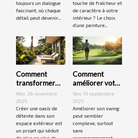
toujours un dialogue
touche de fraîcheur et
d'expression
votre espace ?
fascinant, où chaque
de caractère à votre
détail peut devenir...
intérieur ? Le choix
d’une peinture...
Comment
Comment
transformer
améliorer votre
votre espace
swing avec des
Mer. 26 novembre
Ven. 19 septembre
extérieur en
leçons en ligne
2025
2025
oasis de
Créer une oasis de
Améliorer son swing
détente dans son
peut sembler
détente ?
espace extérieur est
complexe, surtout
un projet qui séduit
sans
de plus en plus de
accompagnement