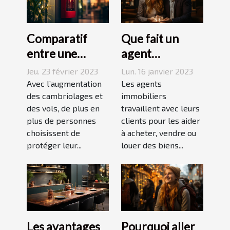
Comparatif
Que fait un
entre une
agent
agence sécurité
immobilier ?
Jeu. 23 février 2023
Lun. 16 janvier 2023
et un système
Avec l’augmentation
Les agents
d’alarme
des cambriolages et
immobiliers
des vols, de plus en
travaillent avec leurs
plus de personnes
clients pour les aider
choisissent de
à acheter, vendre ou
protéger leur...
louer des biens...
Les avantages
Pourquoi aller