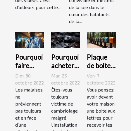
des vidéos. C'est
conviviale et mettent
d'ailleurs pour cette...
de la joie dans le
cœur des habitants
de la...
Pourquoi
Pourquoi
Plaque
faire
acheter
de boite
appel à
une
aux
Dim. 30
Mar. 25
Ven. 7
une
caméra
lettres :3
octobre 2022
octobre 2022
octobre 2022
maison
Les malaises
espion ?
Êtes-vous
conseils
Vous pensez
ne
toujours
avoir devant
médicale
pour bien
préviennent
victime de
votre maison
de garde
choisir un
pas toujours
cambriolage
une boite aux
?
bon
et en face
malgré
lettres pour
modèle
d'une
l'installation
recevoir les