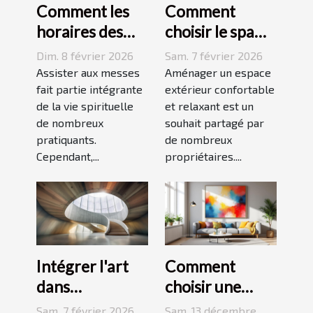
Comment les
Comment
horaires des
choisir le spa
messes
idéal pour
Dim. 8 février 2026
Sam. 7 février 2026
facilitent la vie
votre espace
Assister aux messes
Aménager un espace
des pratiquants
fait partie intégrante
extérieur ?
extérieur confortable
de la vie spirituelle
et relaxant est un
?
de nombreux
souhait partagé par
pratiquants.
de nombreux
Cependant,...
propriétaires....
Intégrer l'art
Comment
dans
choisir une
l'architecture :
peinture
Sam. 7 février 2026
Sam. 13 décembre