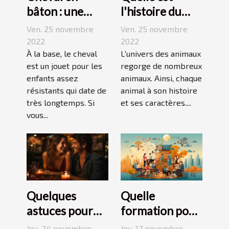
bâton : une
l'histoire du
bonne
Jack Russell
Ven. 25 novembre
Ven. 25 novembre
découverte
terrier ?
2022
2022
pour enfant
À la base, le cheval
L'univers des animaux
est un jouet pour les
regorge de nombreux
enfants assez
animaux. Ainsi, chaque
résistants qui date de
animal à son histoire
très longtemps. Si
et ses caractères....
vous...
Quelques
Quelle
astuces pour
formation pour
réussir son
travailler dans
Jeu. 24 novembre
Jeu. 17 novembre