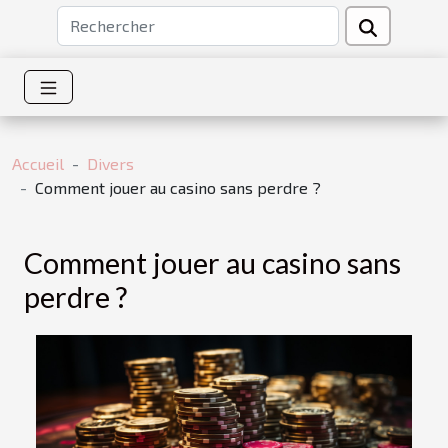
Accueil
Divers
Comment jouer au casino sans perdre ?
Comment jouer au casino sans
perdre ?