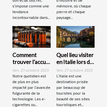
d'histoire et de
son éclat discret,
mémoire, où chaque
s'impose comme une
pierre et chaque
tendance
paysage...
incontournable dans...
Comment
Quel lieu visiter
trouver l’accu
en Italie lors de
idéal pour sa e-
vos vacances ?
Ven. 27 octobre 2023
Ven. 27 octobre 2023
cigarette ?
Notre quotidien est
L’Italie est une
de plus en plus
destination prisée
impacté par l’avancée
par beaucoup de
fulgurante de la
touristes pour la
technologie. Les e-
beauté de ses sites
cigarettes ou...
touristiques et...