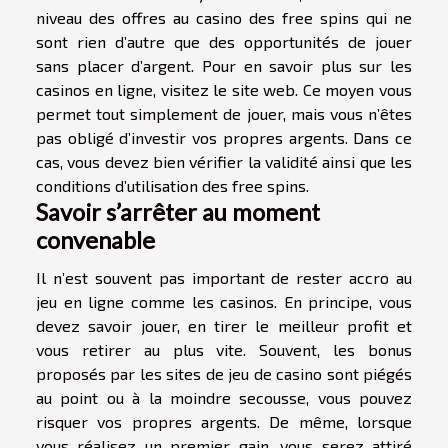
niveau des offres au casino des free spins qui ne
sont rien d’autre que des opportunités de jouer
sans placer d’argent. Pour en savoir plus sur les
casinos en ligne,
visitez le site web
. Ce moyen vous
permet tout simplement de jouer, mais vous n’êtes
pas obligé d’investir vos propres argents. Dans ce
cas, vous devez bien vérifier la validité ainsi que les
conditions d’utilisation des free spins.
Savoir s’arrêter au moment
convenable
Il n’est souvent pas important de rester accro au
jeu en ligne comme les casinos. En principe, vous
devez savoir jouer, en tirer le meilleur profit et
vous retirer au plus vite. Souvent, les bonus
proposés par les sites de jeu de casino sont piégés
au point ou à la moindre secousse, vous pouvez
risquer vos propres argents. De même, lorsque
vous réalisez un premier gain, vous serez attiré