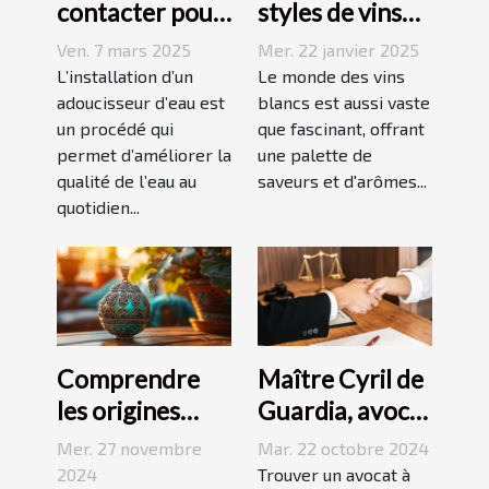
contacter pour
styles de vins
l'installation
blancs issus de
Ven. 7 mars 2025
Mer. 22 janvier 2025
d'un
vignobles
L’installation d’un
Le monde des vins
adoucisseur
adoucisseur d’eau est
renommés
blancs est aussi vaste
un procédé qui
que fascinant, offrant
d'eau ?
permet d’améliorer la
une palette de
qualité de l’eau au
saveurs et d'arômes...
quotidien...
Comprendre
Maître Cyril de
les origines
Guardia, avocat
culturelles du
renommé à
Mer. 27 novembre
Mar. 22 octobre 2024
bola de
Perpignan
2024
Trouver un avocat à