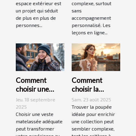
espace extérieur est
complexe, surtout
un projet qui séduit
sans
de plus en plus de
accompagnement
personnes...
personnalisé. Les
leçons en ligne...
Comment
Comment
choisir une
choisir la
veste
poupée
Jeu. 18 septembre
Sam. 23 août 2025
matelassée
parfaite pour
2025
Trouver la poupée
adaptée à votre
Choisir une veste
votre collection
idéale pour enrichir
matelassée adéquate
une collection peut
style de vie ?
unique ?
peut transformer
sembler complexe,
votre expérience au
tant les critères à