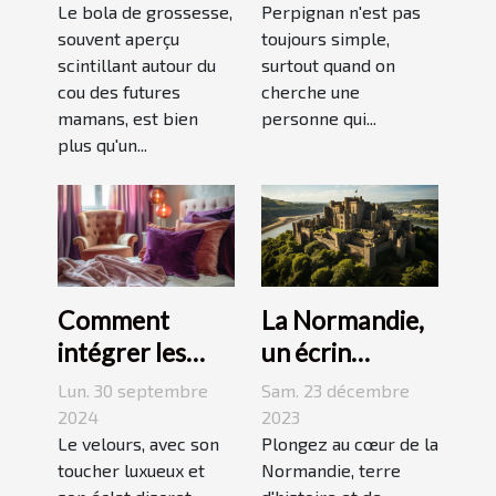
grossesse
Le bola de grossesse,
Perpignan n'est pas
souvent aperçu
toujours simple,
scintillant autour du
surtout quand on
cou des futures
cherche une
mamans, est bien
personne qui...
plus qu'un...
La Normandie,
Comment
un écrin
intégrer les
historique pour
accessoires en
Sam. 23 décembre
Lun. 30 septembre
des
velours dans
2023
2024
événements
Plongez au cœur de la
votre quotidien
Le velours, avec son
Normandie, terre
toucher luxueux et
mémorables