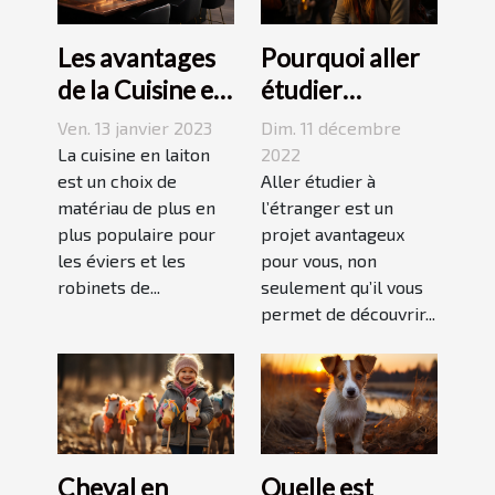
Les avantages
Pourquoi aller
de la Cuisine en
étudier
Laiton
l’étranger ?
Ven. 13 janvier 2023
Dim. 11 décembre
La cuisine en laiton
2022
est un choix de
Aller étudier à
matériau de plus en
l’étranger est un
plus populaire pour
projet avantageux
les éviers et les
pour vous, non
robinets de...
seulement qu’il vous
permet de découvrir...
Cheval en
Quelle est