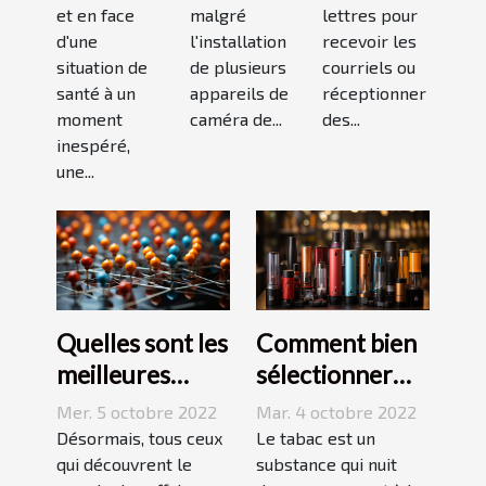
?
bon
et en face
malgré
lettres pour
modèle
d'une
l'installation
recevoir les
situation de
de plusieurs
courriels ou
santé à un
appareils de
réceptionner
moment
caméra de...
des...
inespéré,
une...
Quelles sont les
Comment bien
meilleures
sélectionner
stratégies de
une cigarette
Mer. 5 octobre 2022
Mar. 4 octobre 2022
netlinking ?
électronique ?
Désormais, tous ceux
Le tabac est un
qui découvrent le
substance qui nuit