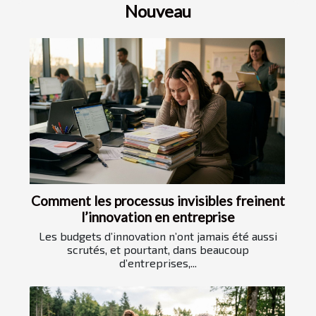
Nouveau
Comment les processus invisibles freinent
l’innovation en entreprise
Les budgets d’innovation n’ont jamais été aussi
scrutés, et pourtant, dans beaucoup
d’entreprises,...