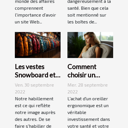
monde des affaires
dangereusement à la
comprennent
santé. Bien que cela
l'importance d'avoir
soit mentionné sur
un site Web...
les boîtes de...
Les vestes
Comment
Snowboard et
choisir un
Ski
oreiller
Ven. 30 septembre
Mer. 28 septembre
ergonomique ?
2022
2022
Notre habillement
L'achat d'un oreiller
est ce qui reflète
ergonomique est un
notre image auprès
véritable
des autres. De se
investissement dans
faire s'habiller de
votre santé et votre