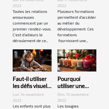
premier
le
2022
2022
rendez-vous
Toutes les relations
développement
Plusieurs formations
amoureuses
permettent d'accéder
durable ?
commencent par un
au métier du
premier rendez-vous.
développement. Ces
C'est d'ailleurs le
formations
déroulement de ce...
fournissent une...
Faut-il utiliser
Pourquoi
les défis visuels
utiliser une
pour enseigner
bougie
Lun. 14 novembre
Dim. 13 novembre
aux enfants ?
parfumée?
2022
2022
Les enfants sont plus
Les bougies