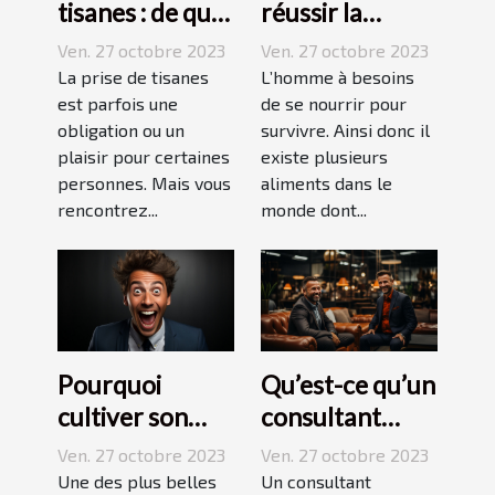
tisanes : de quoi
réussir la
s’agit-il ?
préparation du
Ven. 27 octobre 2023
Ven. 27 octobre 2023
riz ?
La prise de tisanes
L’homme à besoins
est parfois une
de se nourrir pour
obligation ou un
survivre. Ainsi donc il
plaisir pour certaines
existe plusieurs
personnes. Mais vous
aliments dans le
rencontrez...
monde dont...
Pourquoi
Qu’est-ce qu’un
cultiver son
consultant
esprit
mobilier ?
Ven. 27 octobre 2023
Ven. 27 octobre 2023
humoristique ?
Une des plus belles
Un consultant