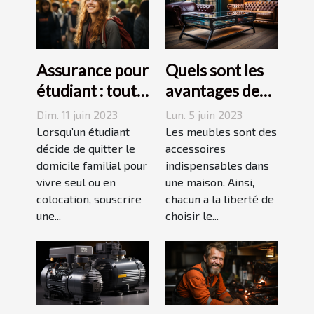
Assurance pour
Quels sont les
étudiant : tout
avantages des
ce qu’il faut
tables basses
Dim. 11 juin 2023
Lun. 5 juin 2023
savoir avant de
industrielles ?
Lorsqu’un étudiant
Les meubles sont des
choisir
décide de quitter le
accessoires
domicile familial pour
indispensables dans
vivre seul ou en
une maison. Ainsi,
colocation, souscrire
chacun a la liberté de
une...
choisir le...