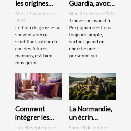
les origines
Guardia, avocat
culturelles du
renommé à
Mer. 27 novembre
Mar. 22 octobre 2024
bola de
Perpignan
2024
Trouver un avocat à
grossesse
Le bola de grossesse,
Perpignan n'est pas
souvent aperçu
toujours simple,
scintillant autour du
surtout quand on
cou des futures
cherche une
mamans, est bien
personne qui...
plus qu'un...
La Normandie,
Comment
un écrin
intégrer les
historique pour
accessoires en
Sam. 23 décembre
Lun. 30 septembre