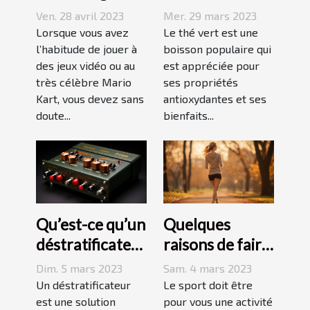
thé vert : quels
Ven. 28 avril 2023
Mer. 29 mars 2023
sont les
Lorsque vous avez
Le thé vert est une
l’habitude de jouer à
dangers pour la
boisson populaire qui
des jeux vidéo ou au
est appréciée pour
peau ?
très célèbre Mario
ses propriétés
Kart, vous devez sans
antioxydantes et ses
doute...
bienfaits...
Qu’est-ce qu’un
Quelques
déstratificateur
raisons de faire
?
du sport
Dim. 5 mars 2023
Sam. 4 mars 2023
Un déstratificateur
Le sport doit être
est une solution
pour vous une activité