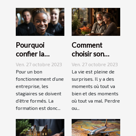
Pourquoi
Comment
confier la
choisir son
formation de
assurance
Ven. 27 octobre 2023
Ven. 27 octobre 2023
ses stagiaires à
Dépendance ?
Pour un bon
La vie est pleine de
JP2A-Génèse ?
fonctionnement d’une
surprises. Il y a des
entreprise, les
moments où tout va
stagiaires se doivent
bien et des moments
d’être formés. La
où tout va mal. Perdre
formation est donc...
ou...