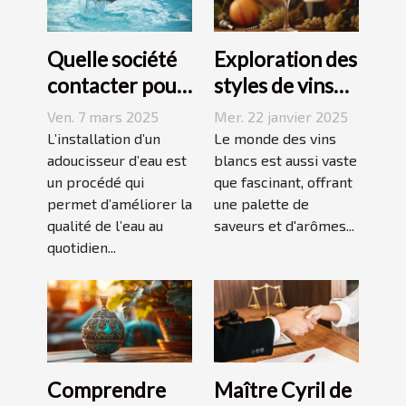
Quelle société
Exploration des
contacter pour
styles de vins
l'installation
blancs issus de
Ven. 7 mars 2025
Mer. 22 janvier 2025
d'un
vignobles
L’installation d’un
Le monde des vins
adoucisseur
adoucisseur d’eau est
renommés
blancs est aussi vaste
un procédé qui
que fascinant, offrant
d'eau ?
permet d’améliorer la
une palette de
qualité de l’eau au
saveurs et d'arômes...
quotidien...
Comprendre
Maître Cyril de