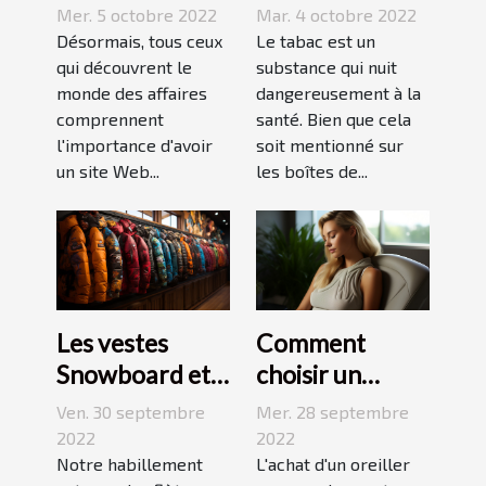
stratégies de
une cigarette
Mer. 5 octobre 2022
Mar. 4 octobre 2022
netlinking ?
électronique ?
Désormais, tous ceux
Le tabac est un
qui découvrent le
substance qui nuit
monde des affaires
dangereusement à la
comprennent
santé. Bien que cela
l'importance d'avoir
soit mentionné sur
un site Web...
les boîtes de...
Les vestes
Comment
Snowboard et
choisir un
Ski
oreiller
Ven. 30 septembre
Mer. 28 septembre
ergonomique ?
2022
2022
Notre habillement
L'achat d'un oreiller