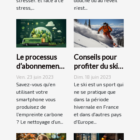
stresser. Et face à ce
douche ou au réveil
stress,...
n’est...
Le processus
Conseils pour
d’abonnement
profiter du ski
et de réduction
en juin, juillet,
Ven. 23 juin 2023
Dim. 18 juin 2023
de votre
août ou
Savez-vous qu'en
Le ski est un sport qui
empreinte
utilisant votre
septembre
ne se pratique que
smartphone vous
dans la période
carbone avec
produisez de
hivernale en France
un forfait
l'empreinte carbone
et dans d'autres pays
mobile
? Le nettoyage d’un...
d'Europe...
responsable