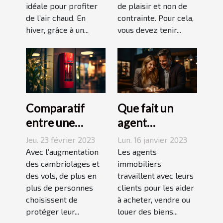
idéale pour profiter
de plaisir et non de
de l’air chaud. En
contrainte. Pour cela,
hiver, grâce à un...
vous devez tenir...
Comparatif
Que fait un
entre une
agent
agence sécurité
immobilier ?
Jeu. 23 février 2023
Lun. 16 janvier 2023
et un système
Avec l’augmentation
Les agents
d’alarme
des cambriolages et
immobiliers
des vols, de plus en
travaillent avec leurs
plus de personnes
clients pour les aider
choisissent de
à acheter, vendre ou
protéger leur...
louer des biens...