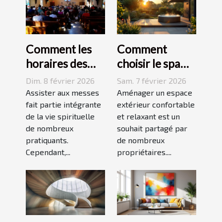
Comment les
Comment
horaires des
choisir le spa
messes
idéal pour
Dim. 8 février 2026
Sam. 7 février 2026
facilitent la vie
votre espace
Assister aux messes
Aménager un espace
des pratiquants
fait partie intégrante
extérieur ?
extérieur confortable
de la vie spirituelle
et relaxant est un
?
de nombreux
souhait partagé par
pratiquants.
de nombreux
Cependant,...
propriétaires....