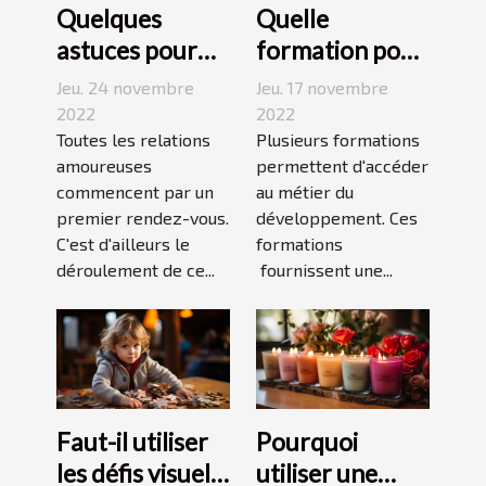
Quelques
Quelle
astuces pour
formation pour
réussir son
travailler dans
Jeu. 24 novembre
Jeu. 17 novembre
premier
le
2022
2022
rendez-vous
Toutes les relations
développement
Plusieurs formations
amoureuses
permettent d'accéder
durable ?
commencent par un
au métier du
premier rendez-vous.
développement. Ces
C'est d'ailleurs le
formations
déroulement de ce...
fournissent une...
Faut-il utiliser
Pourquoi
les défis visuels
utiliser une