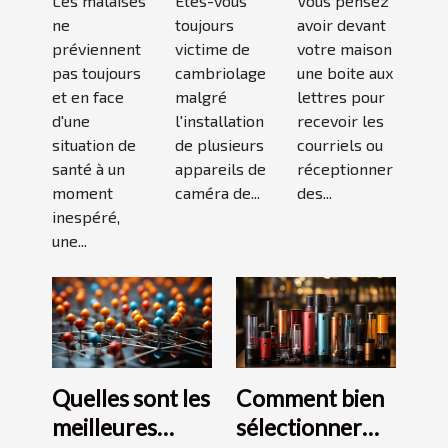
maison
Les malaises
espion ?
Êtes-vous
conseils
Vous pensez
ne
toujours
avoir devant
médicale
pour bien
préviennent
victime de
votre maison
de garde
choisir un
pas toujours
cambriolage
une boite aux
?
bon
et en face
malgré
lettres pour
modèle
d'une
l'installation
recevoir les
situation de
de plusieurs
courriels ou
santé à un
appareils de
réceptionner
moment
caméra de...
des...
inespéré,
une...
Quelles sont les
Comment bien
meilleures
sélectionner