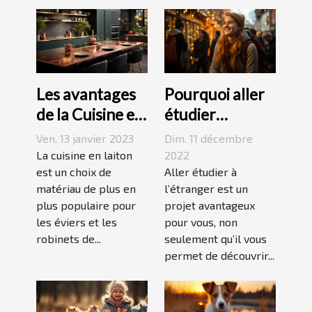
Les avantages
Pourquoi aller
de la Cuisine en
étudier
Laiton
l’étranger ?
Ven. 13 janvier 2023
Dim. 11 décembre
La cuisine en laiton
2022
est un choix de
Aller étudier à
matériau de plus en
l’étranger est un
plus populaire pour
projet avantageux
les éviers et les
pour vous, non
robinets de...
seulement qu’il vous
permet de découvrir...