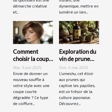
démarche créative
dynamique, mettre en
et...
lumière un lien...
Comment
Exploration du
choisir la coupe
vin de prune
courte
umeshu :
Mar. 3 juin 2025
Dim. 4 mai 2025
dégradée
origines,
Envie de donner un
L'umeshu, cet élixir
parfaite pour
nouveau souffle à
saveurs et
aux prunes qui
votre style avec une
captive les papilles,
votre visage
accords
coupe courte
est un trésor de la
dégradée ? Ce type
culture japonaise.
de coiffure...
Découvrez...