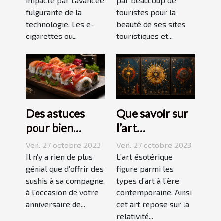
impacté par l’avancée
par beaucoup de
fulgurante de la
touristes pour la
technologie. Les e-
beauté de ses sites
cigarettes ou...
touristiques et...
Des astuces
Que savoir sur
pour bien
l’art
réussir ses
ésotérique ?
Ven. 27 octobre 2023
Ven. 27 octobre 2023
sushis !
Il n’y a rien de plus
L’art ésotérique
génial que d’offrir des
figure parmi les
sushis à sa compagne,
types d’art à l’ère
à l'occasion de votre
contemporaine. Ainsi
anniversaire de...
cet art repose sur la
relativité...