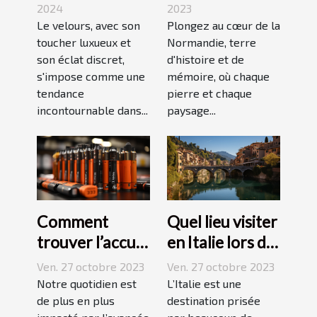
des
velours dans
2023
2024
événements
Plongez au cœur de la
votre quotidien
Le velours, avec son
Normandie, terre
toucher luxueux et
mémorables
d'histoire et de
son éclat discret,
mémoire, où chaque
s'impose comme une
pierre et chaque
tendance
paysage...
incontournable dans...
Comment
Quel lieu visiter
trouver l’accu
en Italie lors de
idéal pour sa e-
vos vacances ?
Ven. 27 octobre 2023
Ven. 27 octobre 2023
cigarette ?
Notre quotidien est
L’Italie est une
de plus en plus
destination prisée