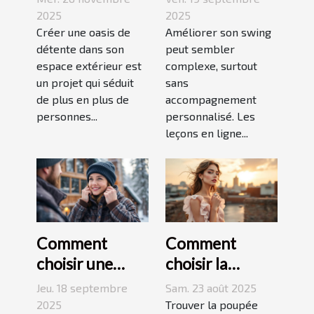
extérieur en
leçons en ligne
2025
2025
oasis de
Créer une oasis de
Améliorer son swing
détente dans son
peut sembler
détente ?
espace extérieur est
complexe, surtout
un projet qui séduit
sans
de plus en plus de
accompagnement
personnes...
personnalisé. Les
leçons en ligne...
Comment
Comment
choisir une
choisir la
veste
poupée
Jeu. 18 septembre
Sam. 23 août 2025
matelassée
parfaite pour
2025
Trouver la poupée