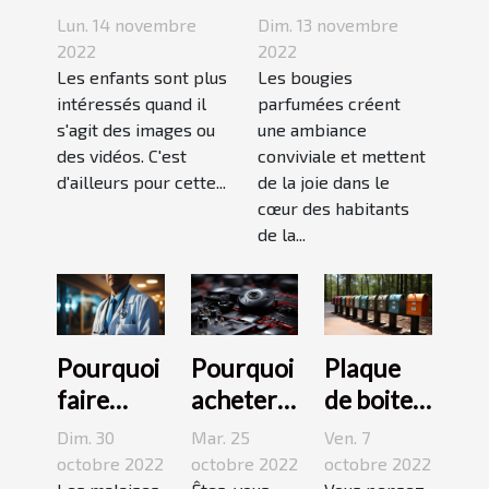
pour enseigner
bougie
Lun. 14 novembre
Dim. 13 novembre
aux enfants ?
parfumée?
2022
2022
Les enfants sont plus
Les bougies
intéressés quand il
parfumées créent
s'agit des images ou
une ambiance
des vidéos. C'est
conviviale et mettent
d'ailleurs pour cette...
de la joie dans le
cœur des habitants
de la...
Pourquoi
Pourquoi
Plaque
faire
acheter
de boite
appel à
une
aux
Dim. 30
Mar. 25
Ven. 7
une
caméra
lettres :3
octobre 2022
octobre 2022
octobre 2022