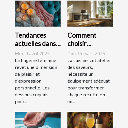
Tendances
Comment
actuelles dans
choisir
les dessous
l'équipement
Mer. 9 avril 2025
Dim. 16 mars 2025
coquins pour
de cuisine idéal
La lingerie féminine
La cuisine, cet atelier
femmes
revêt une dimension
pour vos
des saveurs,
de plaisir et
nécessite un
recettes
d'expression
équipement adéquat
personnelle. Les
pour transformer
dessous coquins
chaque recette en
pour...
un...