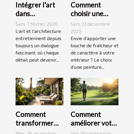
Intégrer l'art
Comment
dans
choisir une
l'architecture :
peinture
Sam. 7 février 2026
Sam. 13 décembre
escaliers
moderne pour
L'art et l'architecture
2025
comme moyen
entretiennent depuis
dynamiser
Envie d’apporter une
toujours un dialogue
touche de fraîcheur et
d'expression
votre espace ?
fascinant, où chaque
de caractère à votre
détail peut devenir...
intérieur ? Le choix
d’une peinture...
Comment
Comment
transformer
améliorer votre
votre espace
swing avec des
Mer. 26 novembre
Ven. 19 septembre