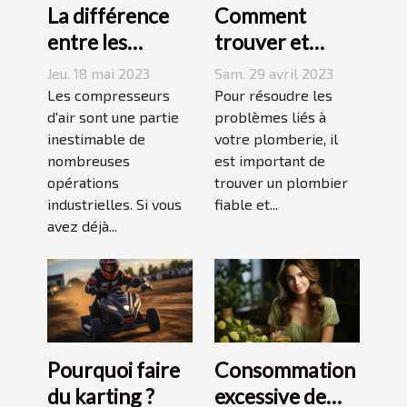
La différence
Comment
entre les
trouver et
compresseurs à
choisir un bon
Jeu. 18 mai 2023
Sam. 29 avril 2023
piston et à vis
plombier à Evry
Les compresseurs
Pour résoudre les
d'air sont une partie
?
problèmes liés à
inestimable de
votre plomberie, il
nombreuses
est important de
opérations
trouver un plombier
industrielles. Si vous
fiable et...
avez déjà...
Pourquoi faire
Consommation
du karting ?
excessive de