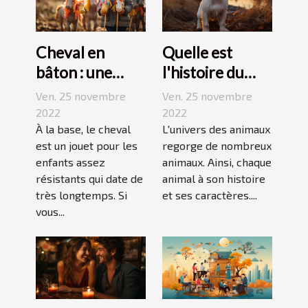
Cheval en
Quelle est
bâton : une
l'histoire du
bonne
Jack Russell
Ven. 25 novembre
Ven. 25 novembre
découverte
terrier ?
2022
2022
pour enfant
À la base, le cheval
L'univers des animaux
est un jouet pour les
regorge de nombreux
enfants assez
animaux. Ainsi, chaque
résistants qui date de
animal à son histoire
très longtemps. Si
et ses caractères....
vous...