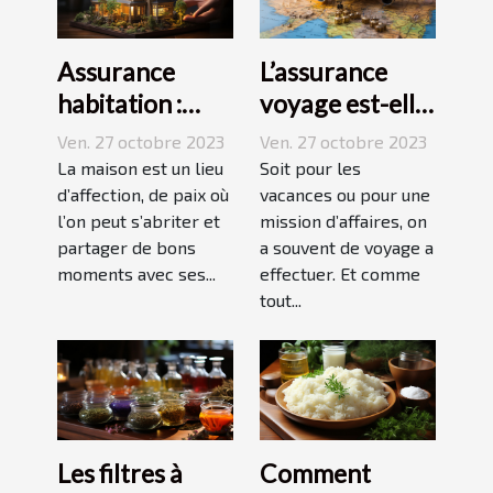
Assurance
L’assurance
habitation :
voyage est-elle
comment ça
avantageuse ?
Ven. 27 octobre 2023
Ven. 27 octobre 2023
marche ?
La maison est un lieu
Soit pour les
d’affection, de paix où
vacances ou pour une
l’on peut s’abriter et
mission d’affaires, on
partager de bons
a souvent de voyage a
moments avec ses...
effectuer. Et comme
tout...
Les filtres à
Comment