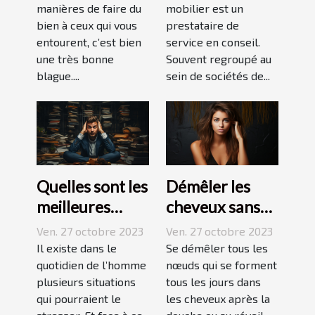
manières de faire du
mobilier est un
bien à ceux qui vous
prestataire de
entourent, c’est bien
service en conseil.
une très bonne
Souvent regroupé au
blague....
sein de sociétés de...
Quelles sont les
Démêler les
meilleures
cheveux sans
techniques
difficulté et
Ven. 27 octobre 2023
Ven. 27 octobre 2023
pour vaincre le
sans douleur :
Il existe dans le
Se démêler tous les
stress ?
quotidien de l’homme
comment s’y
nœuds qui se forment
plusieurs situations
tous les jours dans
prendre ?
qui pourraient le
les cheveux après la