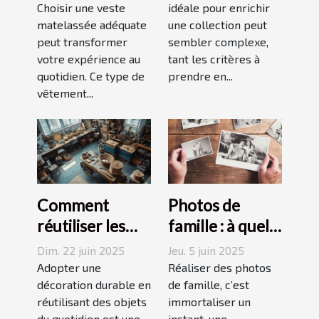
adaptée à votre
Choisir une veste
votre collection
idéale pour enrichir
matelassée adéquate
une collection peut
style de vie ?
unique ?
peut transformer
sembler complexe,
votre expérience au
tant les critères à
quotidien. Ce type de
prendre en...
vêtement...
Comment
Photos de
réutiliser les
famille : à quel
objets du
photographe
Dim. 22 juin 2025
Jeu. 5 juin 2025
quotidien pour
confier cette
Adopter une
Réaliser des photos
une décoration
décoration durable en
tâche à
de famille, c’est
réutilisant des objets
immortaliser un
durable
Grenoble ?
du quotidien est une
instant, une