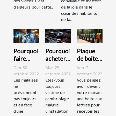
des vidéos. C'est
conviviale et mettent
d'ailleurs pour cette...
de la joie dans le
cœur des habitants
de la...
Pourquoi
Pourquoi
Plaque
faire
acheter
de boite
appel à
une
aux
Dim. 30
Mar. 25
Ven. 7
une
caméra
lettres :3
octobre 2022
octobre 2022
octobre 2022
maison
Les malaises
espion ?
Êtes-vous
conseils
Vous pensez
ne
toujours
avoir devant
médicale
pour bien
préviennent
victime de
votre maison
de garde
choisir un
pas toujours
cambriolage
une boite aux
?
bon
et en face
malgré
lettres pour
modèle
d'une
l'installation
recevoir les