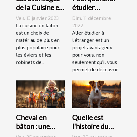
de la Cuisine en
étudier
Laiton
l’étranger ?
Ven. 13 janvier 2023
Dim. 11 décembre
La cuisine en laiton
2022
est un choix de
Aller étudier à
matériau de plus en
l’étranger est un
plus populaire pour
projet avantageux
les éviers et les
pour vous, non
robinets de...
seulement qu’il vous
permet de découvrir...
Cheval en
Quelle est
bâton : une
l'histoire du
bonne
Jack Russell
Ven. 25 novembre
Ven. 25 novembre