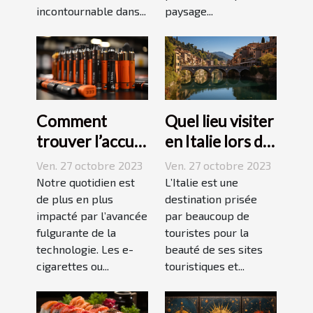
paysage...
incontournable dans...
Comment
Quel lieu visiter
trouver l’accu
en Italie lors de
idéal pour sa e-
vos vacances ?
Ven. 27 octobre 2023
Ven. 27 octobre 2023
cigarette ?
Notre quotidien est
L’Italie est une
de plus en plus
destination prisée
impacté par l’avancée
par beaucoup de
fulgurante de la
touristes pour la
technologie. Les e-
beauté de ses sites
cigarettes ou...
touristiques et...