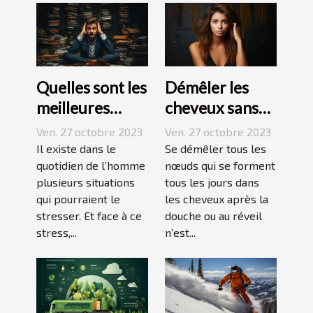
Quelles sont les
Démêler les
meilleures
cheveux sans
techniques
difficulté et
Ven. 27 octobre 2023
Ven. 27 octobre 2023
pour vaincre le
sans douleur :
Il existe dans le
Se démêler tous les
stress ?
quotidien de l’homme
comment s’y
nœuds qui se forment
plusieurs situations
tous les jours dans
prendre ?
qui pourraient le
les cheveux après la
stresser. Et face à ce
douche ou au réveil
stress,...
n’est...