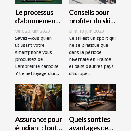
Le processus
Conseils pour
d’abonnement
profiter du ski
et de réduction
en juin, juillet,
Ven. 23 juin 2023
Dim. 18 juin 2023
de votre
août ou
Savez-vous qu'en
Le ski est un sport qui
empreinte
utilisant votre
septembre
ne se pratique que
smartphone vous
dans la période
carbone avec
produisez de
hivernale en France
un forfait
l'empreinte carbone
et dans d'autres pays
mobile
? Le nettoyage d’un...
d'Europe...
responsable
Assurance pour
Quels sont les
étudiant : tout
avantages des