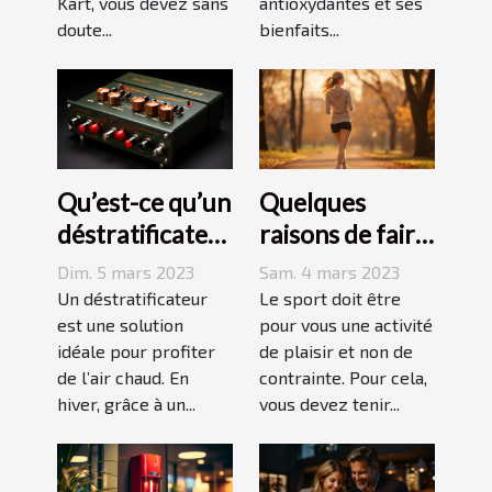
Kart, vous devez sans
antioxydantes et ses
doute...
bienfaits...
Qu’est-ce qu’un
Quelques
déstratificateur
raisons de faire
?
du sport
Dim. 5 mars 2023
Sam. 4 mars 2023
Un déstratificateur
Le sport doit être
est une solution
pour vous une activité
idéale pour profiter
de plaisir et non de
de l’air chaud. En
contrainte. Pour cela,
hiver, grâce à un...
vous devez tenir...