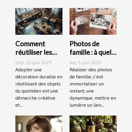
Comment
Photos de
réutiliser les
famille : à quel
objets du
photographe
Dim. 22 juin 2025
Jeu. 5 juin 2025
quotidien pour
confier cette
Adopter une
Réaliser des photos
une décoration
décoration durable en
tâche à
de famille, c’est
réutilisant des objets
immortaliser un
durable
Grenoble ?
du quotidien est une
instant, une
démarche créative
dynamique, mettre en
et...
lumière un lien...