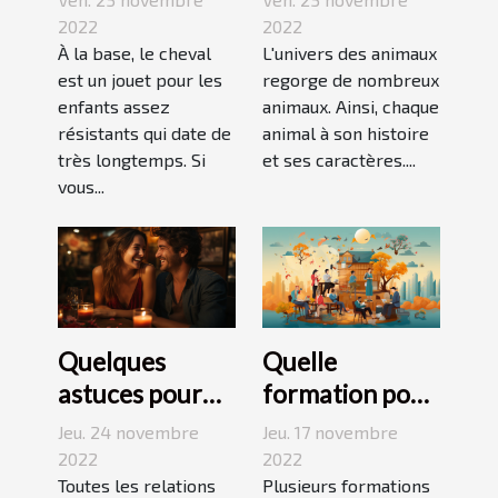
découverte
terrier ?
2022
2022
pour enfant
À la base, le cheval
L'univers des animaux
est un jouet pour les
regorge de nombreux
enfants assez
animaux. Ainsi, chaque
résistants qui date de
animal à son histoire
très longtemps. Si
et ses caractères....
vous...
Quelques
Quelle
astuces pour
formation pour
réussir son
travailler dans
Jeu. 24 novembre
Jeu. 17 novembre
premier
le
2022
2022
rendez-vous
Toutes les relations
développement
Plusieurs formations