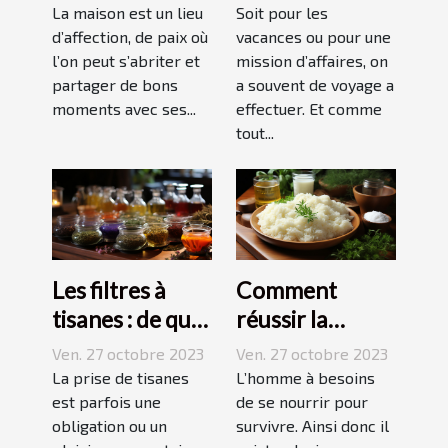
marche ?
La maison est un lieu
Soit pour les
d’affection, de paix où
vacances ou pour une
l’on peut s’abriter et
mission d’affaires, on
partager de bons
a souvent de voyage a
moments avec ses...
effectuer. Et comme
tout...
Les filtres à
Comment
tisanes : de quoi
réussir la
s’agit-il ?
préparation du
Ven. 27 octobre 2023
Ven. 27 octobre 2023
riz ?
La prise de tisanes
L’homme à besoins
est parfois une
de se nourrir pour
obligation ou un
survivre. Ainsi donc il