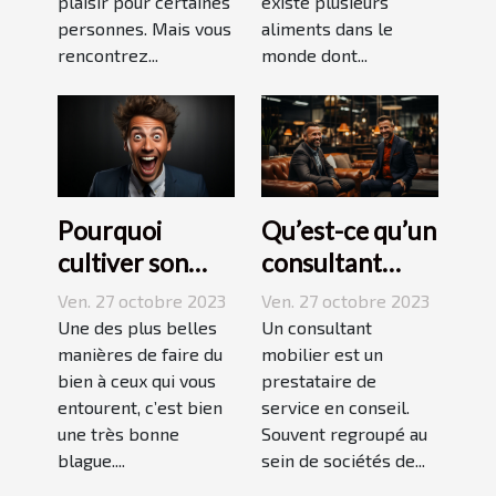
plaisir pour certaines
existe plusieurs
personnes. Mais vous
aliments dans le
rencontrez...
monde dont...
Pourquoi
Qu’est-ce qu’un
cultiver son
consultant
esprit
mobilier ?
Ven. 27 octobre 2023
Ven. 27 octobre 2023
humoristique ?
Une des plus belles
Un consultant
manières de faire du
mobilier est un
bien à ceux qui vous
prestataire de
entourent, c’est bien
service en conseil.
une très bonne
Souvent regroupé au
blague....
sein de sociétés de...