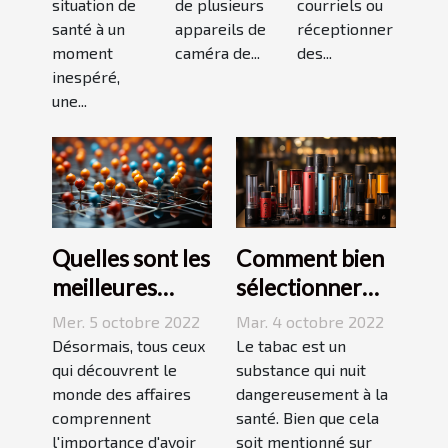
situation de
de plusieurs
courriels ou
santé à un
appareils de
réceptionner
moment
caméra de...
des...
inespéré,
une...
Quelles sont les
Comment bien
meilleures
sélectionner
stratégies de
une cigarette
Mer. 5 octobre 2022
Mar. 4 octobre 2022
netlinking ?
électronique ?
Désormais, tous ceux
Le tabac est un
qui découvrent le
substance qui nuit
monde des affaires
dangereusement à la
comprennent
santé. Bien que cela
l'importance d'avoir
soit mentionné sur