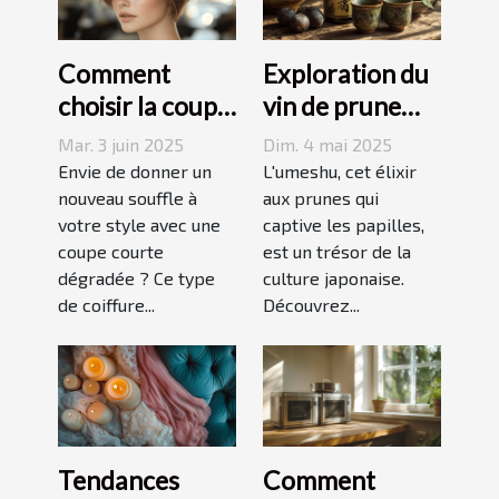
Comment
Exploration du
choisir la coupe
vin de prune
courte
umeshu :
Mar. 3 juin 2025
Dim. 4 mai 2025
dégradée
origines,
Envie de donner un
L'umeshu, cet élixir
parfaite pour
nouveau souffle à
saveurs et
aux prunes qui
votre style avec une
captive les papilles,
votre visage
accords
coupe courte
est un trésor de la
dégradée ? Ce type
culture japonaise.
de coiffure...
Découvrez...
Tendances
Comment