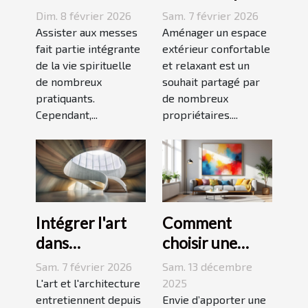
messes
idéal pour
Dim. 8 février 2026
Sam. 7 février 2026
facilitent la vie
votre espace
Assister aux messes
Aménager un espace
des pratiquants
fait partie intégrante
extérieur ?
extérieur confortable
de la vie spirituelle
et relaxant est un
?
de nombreux
souhait partagé par
pratiquants.
de nombreux
Cependant,...
propriétaires....
Intégrer l'art
Comment
dans
choisir une
l'architecture :
peinture
Sam. 7 février 2026
Sam. 13 décembre
escaliers
moderne pour
L'art et l'architecture
2025
comme moyen
entretiennent depuis
dynamiser
Envie d’apporter une