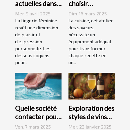
actuelles dans
choisir
les dessous
l'équipement
Mer. 9 avril 2025
Dim. 16 mars 2025
coquins pour
de cuisine idéal
La lingerie féminine
La cuisine, cet atelier
femmes
revêt une dimension
pour vos
des saveurs,
de plaisir et
nécessite un
recettes
d'expression
équipement adéquat
personnelle. Les
pour transformer
dessous coquins
chaque recette en
pour...
un...
Quelle société
Exploration des
contacter pour
styles de vins
l'installation
blancs issus de
Ven. 7 mars 2025
Mer. 22 janvier 2025