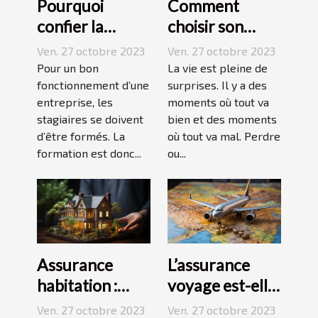
Pourquoi
Comment
confier la
choisir son
formation de
assurance
Ven. 27 octobre 2023
Ven. 27 octobre 2023
ses stagiaires à
Dépendance ?
Pour un bon
La vie est pleine de
JP2A-Génèse ?
fonctionnement d’une
surprises. Il y a des
entreprise, les
moments où tout va
stagiaires se doivent
bien et des moments
d’être formés. La
où tout va mal. Perdre
formation est donc...
ou...
Assurance
L’assurance
habitation :
voyage est-elle
comment ça
avantageuse ?
Ven. 27 octobre 2023
Ven. 27 octobre 2023