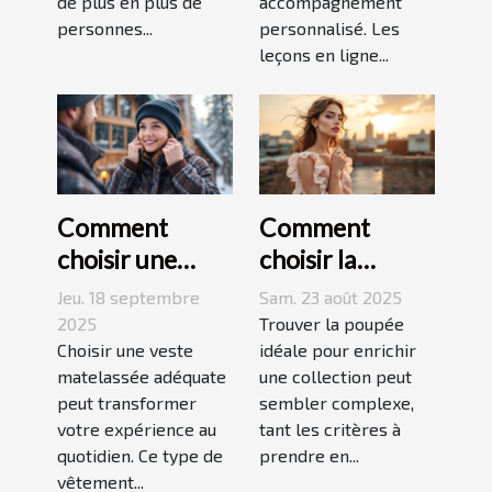
de plus en plus de
accompagnement
personnes...
personnalisé. Les
leçons en ligne...
Comment
Comment
choisir une
choisir la
veste
poupée
Jeu. 18 septembre
Sam. 23 août 2025
matelassée
parfaite pour
2025
Trouver la poupée
adaptée à votre
Choisir une veste
votre collection
idéale pour enrichir
matelassée adéquate
une collection peut
style de vie ?
unique ?
peut transformer
sembler complexe,
votre expérience au
tant les critères à
quotidien. Ce type de
prendre en...
vêtement...