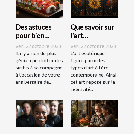
Des astuces
Que savoir sur
pour bien
l’art
réussir ses
ésotérique ?
Ven. 27 octobre 2023
Ven. 27 octobre 2023
sushis !
Il n’y a rien de plus
L’art ésotérique
génial que d’offrir des
figure parmi les
sushis à sa compagne,
types d’art à l’ère
à l'occasion de votre
contemporaine. Ainsi
anniversaire de...
cet art repose sur la
relativité...