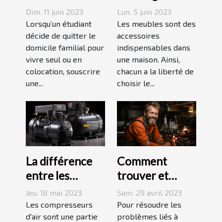
ce qu’il faut
tables basses
Dim. 11 juin 2023
Lun. 5 juin 2023
savoir avant de
industrielles ?
Lorsqu’un étudiant
Les meubles sont des
choisir
décide de quitter le
accessoires
domicile familial pour
indispensables dans
vivre seul ou en
une maison. Ainsi,
colocation, souscrire
chacun a la liberté de
une...
choisir le...
La différence
Comment
entre les
trouver et
compresseurs à
choisir un bon
Jeu. 18 mai 2023
Sam. 29 avril 2023
piston et à vis
plombier à Evry
Les compresseurs
Pour résoudre les
d'air sont une partie
?
problèmes liés à