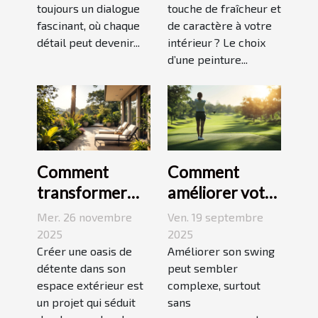
toujours un dialogue
touche de fraîcheur et
d'expression
votre espace ?
fascinant, où chaque
de caractère à votre
détail peut devenir...
intérieur ? Le choix
d’une peinture...
Comment
Comment
transformer
améliorer votre
votre espace
swing avec des
Mer. 26 novembre
Ven. 19 septembre
extérieur en
leçons en ligne
2025
2025
oasis de
Créer une oasis de
Améliorer son swing
détente dans son
peut sembler
détente ?
espace extérieur est
complexe, surtout
un projet qui séduit
sans