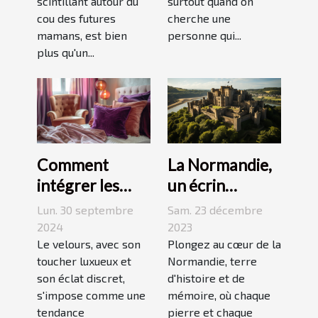
scintillant autour du
surtout quand on
cou des futures
cherche une
mamans, est bien
personne qui...
plus qu'un...
La Normandie,
Comment
un écrin
intégrer les
historique pour
accessoires en
Sam. 23 décembre
Lun. 30 septembre
des
velours dans
2023
2024
événements
Plongez au cœur de la
votre quotidien
Le velours, avec son
Normandie, terre
toucher luxueux et
mémorables
d'histoire et de
son éclat discret,
mémoire, où chaque
s'impose comme une
pierre et chaque
tendance