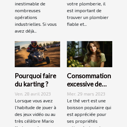
inestimable de
votre plomberie, il
nombreuses
est important de
opérations
trouver un plombier
industrielles. Si vous
fiable et...
avez déjà...
Pourquoi faire
Consommation
du karting ?
excessive de
thé vert : quels
Ven. 28 avril 2023
Mer. 29 mars 2023
sont les
Lorsque vous avez
Le thé vert est une
l’habitude de jouer à
dangers pour la
boisson populaire qui
des jeux vidéo ou au
est appréciée pour
peau ?
très célèbre Mario
ses propriétés