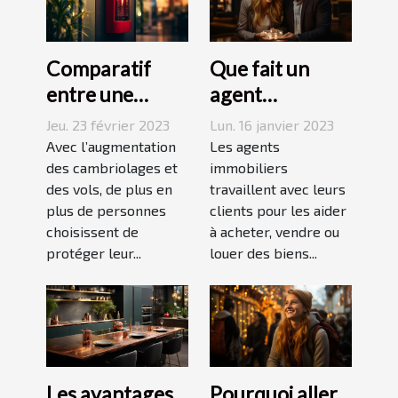
Comparatif
Que fait un
entre une
agent
agence sécurité
immobilier ?
Jeu. 23 février 2023
Lun. 16 janvier 2023
et un système
Avec l’augmentation
Les agents
d’alarme
des cambriolages et
immobiliers
des vols, de plus en
travaillent avec leurs
plus de personnes
clients pour les aider
choisissent de
à acheter, vendre ou
protéger leur...
louer des biens...
Les avantages
Pourquoi aller