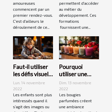
amoureuses
permettent d'accéder
durable ?
commencent par un
au métier du
premier rendez-vous.
développement. Ces
C'est d'ailleurs le
formations
déroulement de ce...
fournissent une...
Faut-il utiliser
Pourquoi
les défis visuels
utiliser une
pour enseigner
bougie
Lun. 14 novembre
Dim. 13 novembre
aux enfants ?
parfumée?
2022
2022
Les enfants sont plus
Les bougies
intéressés quand il
parfumées créent
s'agit des images ou
une ambiance