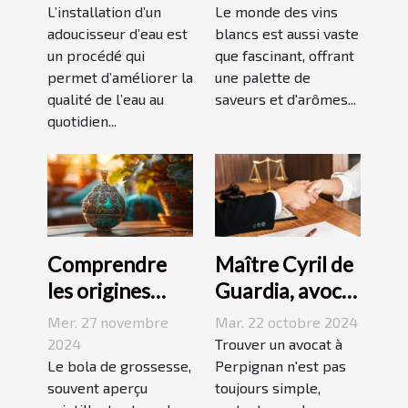
d'un
vignobles
L’installation d’un
Le monde des vins
adoucisseur
adoucisseur d’eau est
renommés
blancs est aussi vaste
un procédé qui
que fascinant, offrant
d'eau ?
permet d’améliorer la
une palette de
qualité de l’eau au
saveurs et d'arômes...
quotidien...
Comprendre
Maître Cyril de
les origines
Guardia, avocat
culturelles du
renommé à
Mer. 27 novembre
Mar. 22 octobre 2024
bola de
Perpignan
2024
Trouver un avocat à
grossesse
Le bola de grossesse,
Perpignan n'est pas
souvent aperçu
toujours simple,