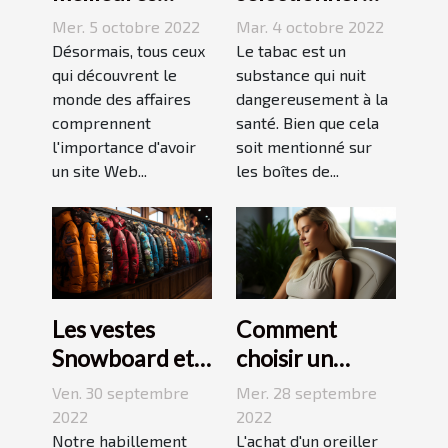
stratégies de
une cigarette
Mer. 5 octobre 2022
Mar. 4 octobre 2022
netlinking ?
électronique ?
Désormais, tous ceux
Le tabac est un
qui découvrent le
substance qui nuit
monde des affaires
dangereusement à la
comprennent
santé. Bien que cela
l'importance d'avoir
soit mentionné sur
un site Web...
les boîtes de...
Les vestes
Comment
Snowboard et
choisir un
Ski
oreiller
Ven. 30 septembre
Mer. 28 septembre
ergonomique ?
2022
2022
Notre habillement
L'achat d'un oreiller