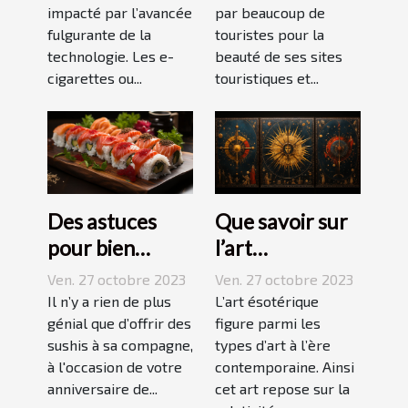
impacté par l’avancée
par beaucoup de
fulgurante de la
touristes pour la
technologie. Les e-
beauté de ses sites
cigarettes ou...
touristiques et...
Des astuces
Que savoir sur
pour bien
l’art
réussir ses
ésotérique ?
Ven. 27 octobre 2023
Ven. 27 octobre 2023
sushis !
Il n’y a rien de plus
L’art ésotérique
génial que d’offrir des
figure parmi les
sushis à sa compagne,
types d’art à l’ère
à l'occasion de votre
contemporaine. Ainsi
anniversaire de...
cet art repose sur la