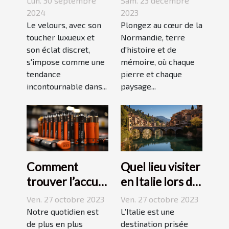
Sam. 23 décembre
Lun. 30 septembre
des
velours dans
2023
2024
événements
Plongez au cœur de la
votre quotidien
Le velours, avec son
Normandie, terre
toucher luxueux et
mémorables
d'histoire et de
son éclat discret,
mémoire, où chaque
s'impose comme une
pierre et chaque
tendance
paysage...
incontournable dans...
Comment
Quel lieu visiter
trouver l’accu
en Italie lors de
idéal pour sa e-
vos vacances ?
Ven. 27 octobre 2023
Ven. 27 octobre 2023
cigarette ?
Notre quotidien est
L’Italie est une
de plus en plus
destination prisée