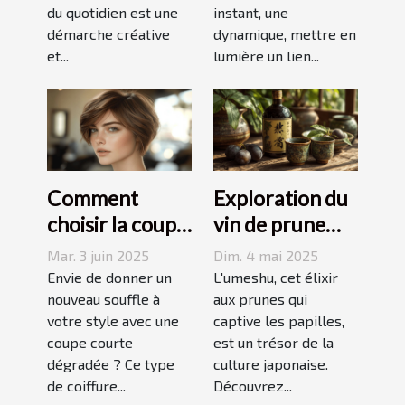
du quotidien est une
instant, une
démarche créative
dynamique, mettre en
et...
lumière un lien...
Comment
Exploration du
choisir la coupe
vin de prune
courte
umeshu :
Mar. 3 juin 2025
Dim. 4 mai 2025
dégradée
origines,
Envie de donner un
L'umeshu, cet élixir
parfaite pour
nouveau souffle à
saveurs et
aux prunes qui
votre style avec une
captive les papilles,
votre visage
accords
coupe courte
est un trésor de la
dégradée ? Ce type
culture japonaise.
de coiffure...
Découvrez...