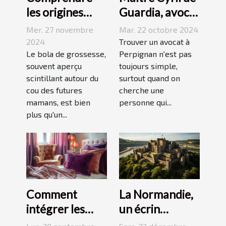
les origines
Guardia, avocat
culturelles du
renommé à
Mer. 27 novembre
Mar. 22 octobre 2024
bola de
Perpignan
2024
Trouver un avocat à
grossesse
Le bola de grossesse,
Perpignan n'est pas
souvent aperçu
toujours simple,
scintillant autour du
surtout quand on
cou des futures
cherche une
mamans, est bien
personne qui...
plus qu'un...
La Normandie,
Comment
un écrin
intégrer les
historique pour
accessoires en