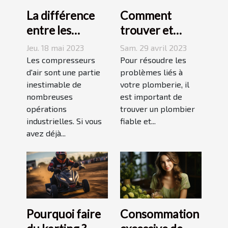
La différence
Comment
entre les
trouver et
compresseurs à
choisir un bon
Jeu. 18 mai 2023
Sam. 29 avril 2023
piston et à vis
plombier à Evry
Les compresseurs
Pour résoudre les
d'air sont une partie
?
problèmes liés à
inestimable de
votre plomberie, il
nombreuses
est important de
opérations
trouver un plombier
industrielles. Si vous
fiable et...
avez déjà...
Pourquoi faire
Consommation