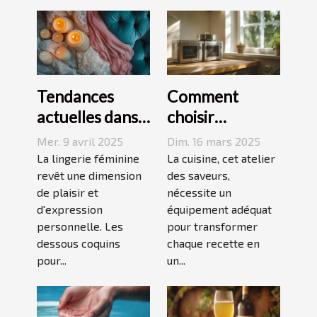
Tendances
Comment
actuelles dans
choisir
les dessous
l'équipement
Mer. 9 avril 2025
Dim. 16 mars 2025
coquins pour
de cuisine idéal
La lingerie féminine
La cuisine, cet atelier
femmes
revêt une dimension
pour vos
des saveurs,
de plaisir et
nécessite un
recettes
d'expression
équipement adéquat
personnelle. Les
pour transformer
dessous coquins
chaque recette en
pour...
un...