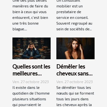
Une des plus belles
Un consultant
manières de faire du
mobilier est un
bien à ceux qui vous
prestataire de
entourent, c’est bien
service en conseil.
une très bonne
Souvent regroupé au
blague....
sein de sociétés de...
Quelles sont les
Démêler les
meilleures
cheveux sans
techniques
difficulté et
Ven. 27 octobre 2023
Ven. 27 octobre 2023
pour vaincre le
sans douleur :
Il existe dans le
Se démêler tous les
stress ?
quotidien de l’homme
comment s’y
nœuds qui se forment
plusieurs situations
tous les jours dans
prendre ?
qui pourraient le
les cheveux après la