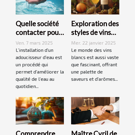
Quelle société
Exploration des
contacter pour
styles de vins
l'installation
blancs issus de
Ven. 7 mars 2025
Mer. 22 janvier 2025
d'un
vignobles
L’installation d’un
Le monde des vins
adoucisseur
adoucisseur d’eau est
renommés
blancs est aussi vaste
un procédé qui
que fascinant, offrant
d'eau ?
permet d’améliorer la
une palette de
qualité de l’eau au
saveurs et d'arômes...
quotidien...
Comprendre
Maître Cyril de