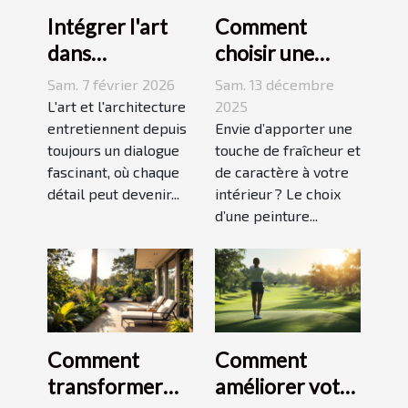
Intégrer l'art
Comment
dans
choisir une
l'architecture :
peinture
Sam. 7 février 2026
Sam. 13 décembre
escaliers
moderne pour
L'art et l'architecture
2025
comme moyen
entretiennent depuis
dynamiser
Envie d’apporter une
toujours un dialogue
touche de fraîcheur et
d'expression
votre espace ?
fascinant, où chaque
de caractère à votre
détail peut devenir...
intérieur ? Le choix
d’une peinture...
Comment
Comment
transformer
améliorer votre