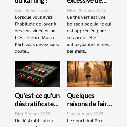
du karting ?
excessive de
thé vert : quels
Ven. 28 avril 2023
Mer. 29 mars 2023
sont les
Lorsque vous avez
Le thé vert est une
l’habitude de jouer à
dangers pour la
boisson populaire qui
des jeux vidéo ou au
est appréciée pour
peau ?
très célèbre Mario
ses propriétés
Kart, vous devez sans
antioxydantes et ses
doute...
bienfaits...
Qu’est-ce qu’un
Quelques
déstratificateur
raisons de faire
?
du sport
Dim. 5 mars 2023
Sam. 4 mars 2023
Un déstratificateur
Le sport doit être