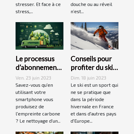
stresser. Et face à ce
douche ou au réveil
stress,...
n’est...
Le processus
Conseils pour
d’abonnement
profiter du ski
et de réduction
en juin, juillet,
Ven. 23 juin 2023
Dim. 18 juin 2023
de votre
août ou
Savez-vous qu'en
Le ski est un sport qui
empreinte
utilisant votre
septembre
ne se pratique que
smartphone vous
dans la période
carbone avec
produisez de
hivernale en France
un forfait
l'empreinte carbone
et dans d'autres pays
mobile
? Le nettoyage d’un...
d'Europe...
responsable