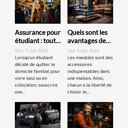
Assurance pour
Quels sont les
étudiant : tout
avantages des
ce qu’il faut
tables basses
Dim. 11 juin 2023
Lun. 5 juin 2023
savoir avant de
industrielles ?
Lorsqu’un étudiant
Les meubles sont des
choisir
décide de quitter le
accessoires
domicile familial pour
indispensables dans
vivre seul ou en
une maison. Ainsi,
colocation, souscrire
chacun a la liberté de
une...
choisir le...