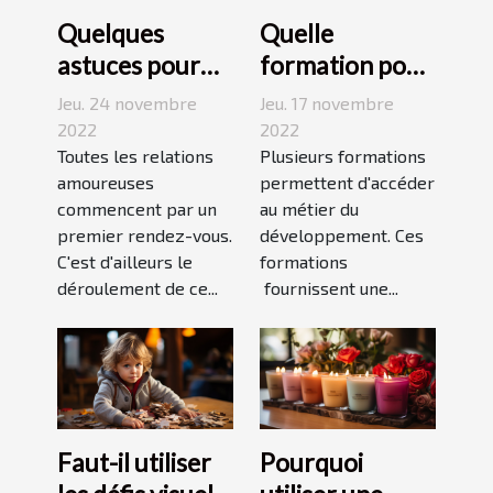
Quelques
Quelle
astuces pour
formation pour
réussir son
travailler dans
Jeu. 24 novembre
Jeu. 17 novembre
premier
le
2022
2022
rendez-vous
Toutes les relations
développement
Plusieurs formations
amoureuses
permettent d'accéder
durable ?
commencent par un
au métier du
premier rendez-vous.
développement. Ces
C'est d'ailleurs le
formations
déroulement de ce...
fournissent une...
Faut-il utiliser
Pourquoi