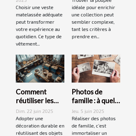
adaptée à votre
Choisir une veste
votre collection
idéale pour enrichir
matelassée adéquate
une collection peut
style de vie ?
unique ?
peut transformer
sembler complexe,
votre expérience au
tant les critères à
quotidien. Ce type de
prendre en...
vêtement...
Comment
Photos de
réutiliser les
famille : à quel
objets du
photographe
Dim. 22 juin 2025
Jeu. 5 juin 2025
quotidien pour
confier cette
Adopter une
Réaliser des photos
une décoration
décoration durable en
tâche à
de famille, c’est
réutilisant des objets
immortaliser un
durable
Grenoble ?