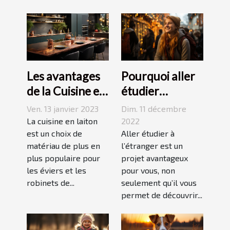
Les avantages
Pourquoi aller
de la Cuisine en
étudier
Laiton
l’étranger ?
Ven. 13 janvier 2023
Dim. 11 décembre
La cuisine en laiton
2022
est un choix de
Aller étudier à
matériau de plus en
l’étranger est un
plus populaire pour
projet avantageux
les éviers et les
pour vous, non
robinets de...
seulement qu’il vous
permet de découvrir...