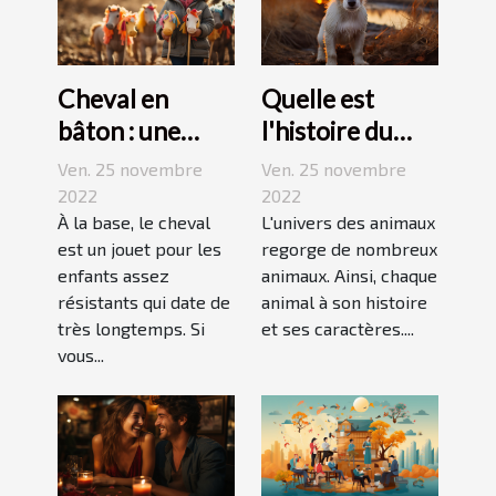
Cheval en
Quelle est
bâton : une
l'histoire du
bonne
Jack Russell
Ven. 25 novembre
Ven. 25 novembre
découverte
terrier ?
2022
2022
pour enfant
À la base, le cheval
L'univers des animaux
est un jouet pour les
regorge de nombreux
enfants assez
animaux. Ainsi, chaque
résistants qui date de
animal à son histoire
très longtemps. Si
et ses caractères....
vous...