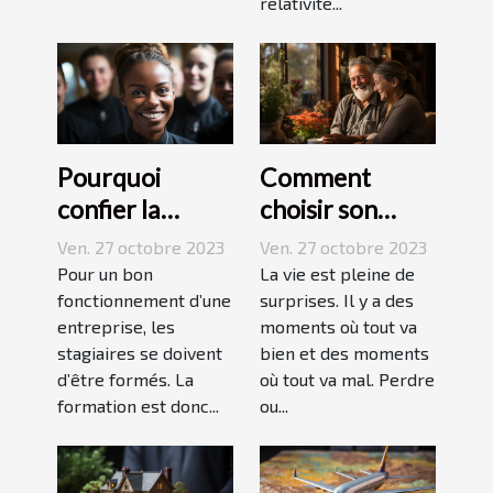
relativité...
Pourquoi
Comment
confier la
choisir son
formation de
assurance
Ven. 27 octobre 2023
Ven. 27 octobre 2023
ses stagiaires à
Dépendance ?
Pour un bon
La vie est pleine de
JP2A-Génèse ?
fonctionnement d’une
surprises. Il y a des
entreprise, les
moments où tout va
stagiaires se doivent
bien et des moments
d’être formés. La
où tout va mal. Perdre
formation est donc...
ou...