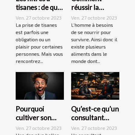
tisanes : de quoi
réussir la
s’agit-il ?
préparation du
Ven. 27 octobre 2023
Ven. 27 octobre 2023
riz ?
La prise de tisanes
L’homme à besoins
est parfois une
de se nourrir pour
obligation ou un
survivre. Ainsi donc il
plaisir pour certaines
existe plusieurs
personnes. Mais vous
aliments dans le
rencontrez...
monde dont...
Pourquoi
Qu’est-ce qu’un
cultiver son
consultant
esprit
mobilier ?
Ven. 27 octobre 2023
Ven. 27 octobre 2023
humoristique ?