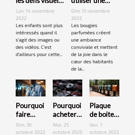
les défis visuels
utiliser une
pour enseigner
bougie
Lun. 14 novembre
Dim. 13 novembre
aux enfants ?
parfumée?
2022
2022
Les enfants sont plus
Les bougies
intéressés quand il
parfumées créent
s'agit des images ou
une ambiance
des vidéos. C'est
conviviale et mettent
d'ailleurs pour cette...
de la joie dans le
cœur des habitants
de la...
Pourquoi
Pourquoi
Plaque
faire
acheter
de boite
appel à
une
aux
Dim. 30
Mar. 25
Ven. 7
une
caméra
lettres :3
octobre 2022
octobre 2022
octobre 2022