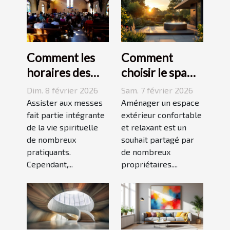
Comment les
Comment
horaires des
choisir le spa
messes
idéal pour
Dim. 8 février 2026
Sam. 7 février 2026
facilitent la vie
votre espace
Assister aux messes
Aménager un espace
des pratiquants
fait partie intégrante
extérieur ?
extérieur confortable
de la vie spirituelle
et relaxant est un
?
de nombreux
souhait partagé par
pratiquants.
de nombreux
Cependant,...
propriétaires....