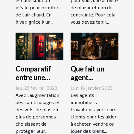
est une solution
pour vous une activité
idéale pour profiter
de plaisir et non de
de l’air chaud. En
contrainte. Pour cela,
hiver, grâce à un...
vous devez tenir...
Comparatif
Que fait un
entre une
agent
agence sécurité
immobilier ?
Jeu. 23 février 2023
Lun. 16 janvier 2023
et un système
Avec l’augmentation
Les agents
d’alarme
des cambriolages et
immobiliers
des vols, de plus en
travaillent avec leurs
plus de personnes
clients pour les aider
choisissent de
à acheter, vendre ou
protéger leur...
louer des biens...