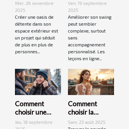
votre espace
swing avec des
Mer. 26 novembre
Ven. 19 septembre
extérieur en
leçons en ligne
2025
2025
oasis de
Créer une oasis de
Améliorer son swing
détente dans son
peut sembler
détente ?
espace extérieur est
complexe, surtout
un projet qui séduit
sans
de plus en plus de
accompagnement
personnes...
personnalisé. Les
leçons en ligne...
Comment
Comment
choisir une
choisir la
veste
poupée
Jeu. 18 septembre
Sam. 23 août 2025
matelassée
parfaite pour
2025
Trouver la poupée