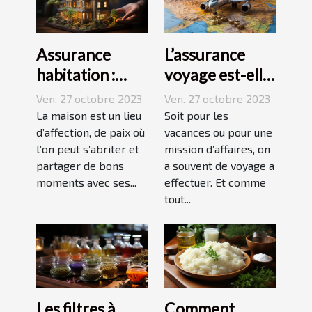
Assurance
L’assurance
habitation :
voyage est-elle
comment ça
avantageuse ?
Ven. 27 octobre 2023
Ven. 27 octobre 2023
marche ?
La maison est un lieu
Soit pour les
d’affection, de paix où
vacances ou pour une
l’on peut s’abriter et
mission d’affaires, on
partager de bons
a souvent de voyage a
moments avec ses...
effectuer. Et comme
tout...
Les filtres à
Comment