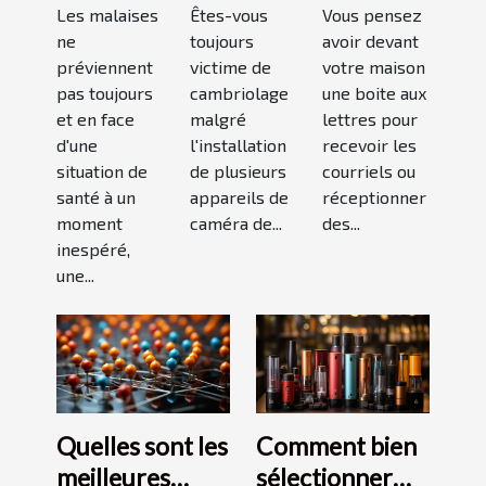
maison
Les malaises
espion ?
Êtes-vous
conseils
Vous pensez
ne
toujours
avoir devant
médicale
pour bien
préviennent
victime de
votre maison
de garde
choisir un
pas toujours
cambriolage
une boite aux
?
bon
et en face
malgré
lettres pour
modèle
d'une
l'installation
recevoir les
situation de
de plusieurs
courriels ou
santé à un
appareils de
réceptionner
moment
caméra de...
des...
inespéré,
une...
Quelles sont les
Comment bien
meilleures
sélectionner