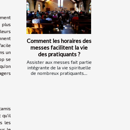
dement
é plus
leurs
nnent
Comment les horaires des
facile
messes facilitent la vie
ans un
des pratiquants ?
rop se
Assister aux messes fait partie
 qu'on
intégrante de la vie spirituelle
agers
de nombreux pratiquants....
tamis
 qu'il
s les
ur le