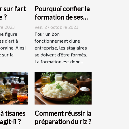
 sur l’art
Pourquoi confier la
e ?
formation de ses
stagiaires à JP2A-
re 2023
Ven. 27 octobre 2023
Génèse ?
ue figure
Pour un bon
s d’art à
fonctionnement d’une
oraine. Ainsi
entreprise, les stagiaires
 sur la
se doivent d’être formés.
La formation est donc...
 à tisanes
Comment réussir la
agit-il ?
préparation du riz ?