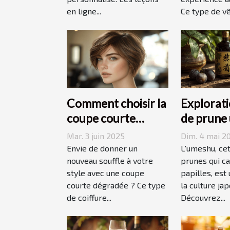
en ligne...
Ce type de vê
Comment choisir la
Explorati
coupe courte
de prune
dégradée parfaite
origines,
Mar. 3 juin 2025
Dim. 4 mai 2
pour votre visage
accords
Envie de donner un
L'umeshu, cet
nouveau souffle à votre
prunes qui ca
style avec une coupe
papilles, est
courte dégradée ? Ce type
la culture jap
de coiffure...
Découvrez...