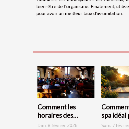
bien-être de l'organisme. Finalement, utili
pour avoir un meilleur taux d'assimilation.
Comment les
Comment 
horaires des
spa idéal
messes facilitent la
votre es
Dim. 8 février 2026
Sam. 7 févrie