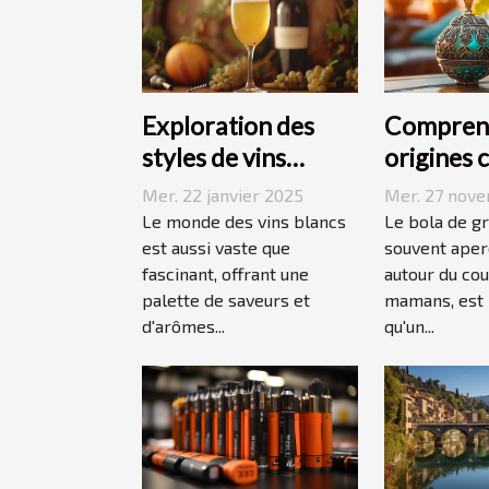
Exploration des
Comprend
styles de vins
origines 
blancs issus de
du bola d
Mer. 22 janvier 2025
Mer. 27 nov
vignobles
grossess
Le monde des vins blancs
Le bola de g
renommés
est aussi vaste que
souvent aperç
fascinant, offrant une
autour du cou
palette de saveurs et
mamans, est 
d'arômes...
qu'un...