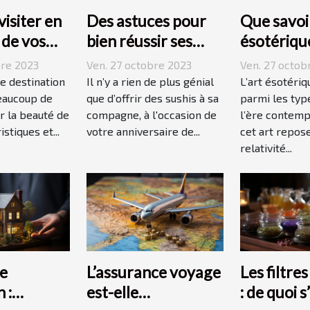
visiter en
Des astuces pour
Que savoir
s de vos
bien réussir ses
ésotériqu
 ?
sushis !
bre 2023
Ven. 27 octobre 2023
Ven. 27 octob
ne destination
Il n’y a rien de plus génial
L’art ésotériq
eaucoup de
que d’offrir des sushis à sa
parmi les type
r la beauté de
compagne, à l'occasion de
l’ère contemp
istiques et...
votre anniversaire de...
cet art repose
relativité...
e
L’assurance voyage
Les filtres
 :
est-elle
: de quoi s’