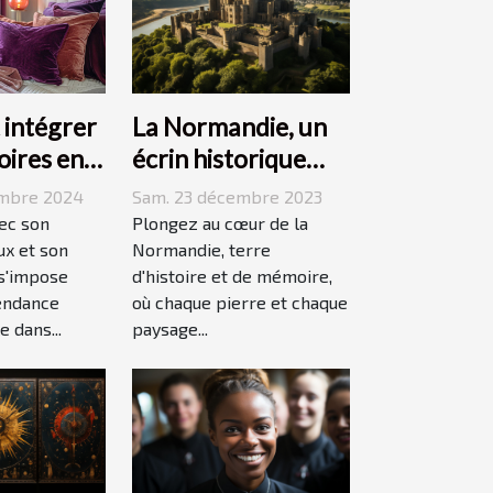
La Normandie, un
intégrer
écrin historique
oires en
pour des
ans votre
Sam. 23 décembre 2023
embre 2024
événements
Plongez au cœur de la
vec son
mémorables
Normandie, terre
ux et son
d'histoire et de mémoire,
 s'impose
où chaque pierre et chaque
endance
paysage...
 dans...