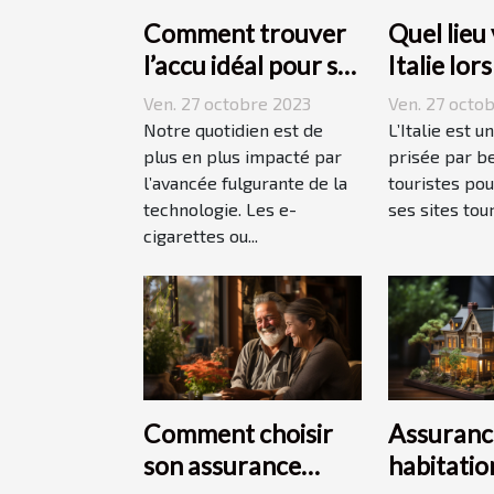
Comment trouver
Quel lieu 
l’accu idéal pour sa
Italie lor
e-cigarette ?
vacances
Ven. 27 octobre 2023
Ven. 27 octo
Notre quotidien est de
L’Italie est u
plus en plus impacté par
prisée par b
l’avancée fulgurante de la
touristes pou
technologie. Les e-
ses sites tour
cigarettes ou...
Comment choisir
Assuranc
son assurance
habitation