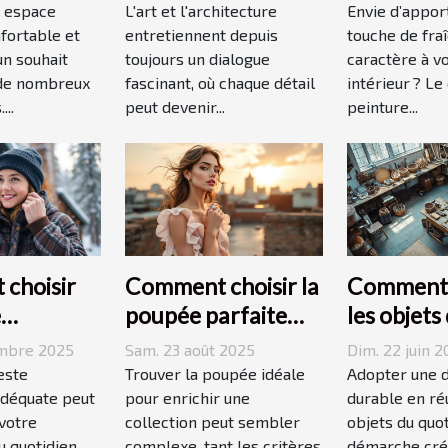
 ?
moyen
dynamiser
 espace
L'art et l'architecture
Envie d’appor
fortable et
d'expression
entretiennent depuis
espace ?
touche de fra
un souhait
toujours un dialogue
caractère à v
 de nombreux
fascinant, où chaque détail
intérieur ? Le
...
peut devenir...
peinture...
choisir
Comment choisir la
Comment r
e
poupée parfaite
les objets
ée
pour votre
quotidien
embre 2025
Sam. 23 août 2025
Dim. 22 juin 
 votre
collection unique ?
décoratio
este
Trouver la poupée idéale
Adopter une 
ie ?
déquate peut
pour enrichir une
durable en réu
votre
collection peut sembler
objets du quot
 quotidien.
complexe, tant les critères
démarche créat