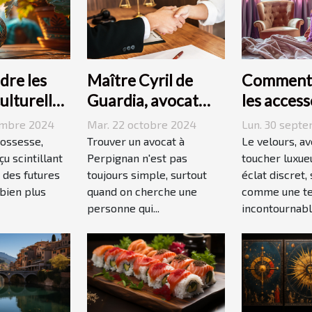
re les
Maître Cyril de
Comment 
culturelles
Guardia, avocat
les access
e
renommé à
velours d
embre 2024
Mar. 22 octobre 2024
Lun. 30 sept
e
Perpignan
quotidien
rossesse,
Trouver un avocat à
Le velours, a
u scintillant
Perpignan n'est pas
toucher luxue
 des futures
toujours simple, surtout
éclat discret,
bien plus
quand on cherche une
comme une t
personne qui...
incontournable