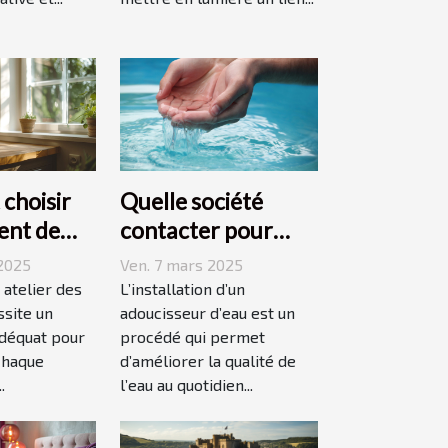
choisir
Quelle société
ent de
contacter pour
éal pour
l'installation d'un
2025
Ven. 7 mars 2025
tes
adoucisseur d'eau ?
t atelier des
L’installation d’un
ssite un
adoucisseur d’eau est un
déquat pour
procédé qui permet
chaque
d’améliorer la qualité de
.
l’eau au quotidien...