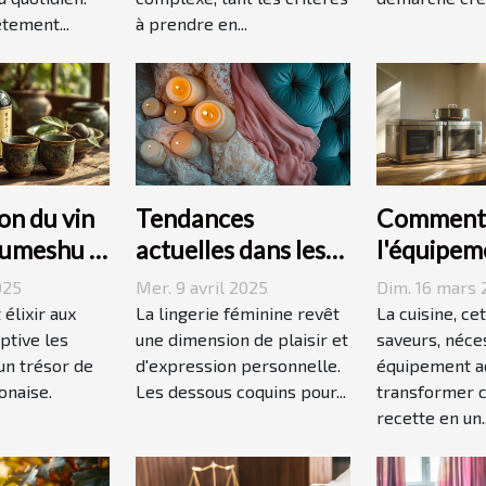
tement...
à prendre en...
on du vin
Tendances
Comment 
 umeshu :
actuelles dans les
l'équipem
 saveurs et
dessous coquins
cuisine id
025
Mer. 9 avril 2025
Dim. 16 mars 
pour femmes
vos recet
 élixir aux
La lingerie féminine revêt
La cuisine, ce
ptive les
une dimension de plaisir et
saveurs, néce
 un trésor de
d'expression personnelle.
équipement a
onaise.
Les dessous coquins pour...
transformer 
recette en un..