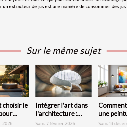
ser un extracteur de jus est une manière de consommer des jus
Sur le même sujet
choisir le
Intégrer l'art dans
Comment 
 pour
l'architecture :
une peint
pace
escaliers comme
moderne 
r 2026
Sam. 7 février 2026
Sam. 13 déce