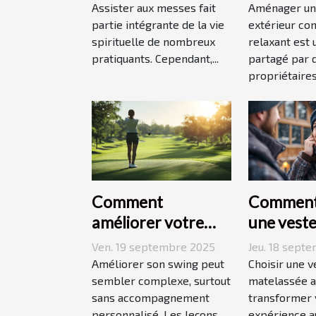
vie des pratiquants
extérieur
Assister aux messes fait
Aménager un
?
partie intégrante de la vie
extérieur con
spirituelle de nombreux
relaxant est 
pratiquants. Cependant,...
partagé par
propriétaires.
Comment
Comment 
améliorer votre
une vest
swing avec des
matelass
Ven. 19 septembre 2025
Jeu. 18 sept
leçons en ligne
adaptée à
Améliorer son swing peut
Choisir une v
sembler complexe, surtout
style de v
matelassée a
sans accompagnement
transformer 
personnalisé. Les leçons
expérience au