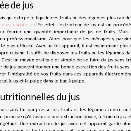
ée de jus
vis qui extirpe le liquide des fruits ou des légumes plus rapi
plus, cliquez ici
. En effet, l'extracteur de jus est un procéd
our fournir une quantité importante de jus de fruits. Mais 
 du professionnalisme. Alors pour que les ménages y parvie
le plus efficace. Avec un tel appareil, il est maintenant plus 
pre cuisine. Il suffit de disposer les fruits ou les légumes d
n. C'est un moyen pratique et simple de se faire du jus sans t
ur de jus peuvent donner une bonne extraction des fruits sans
er l'intégralité de vos fruits dans ces appareils électromén
ocal à jus et la pulpe dans le bac à pulpe.
utritionnelles du jus
is sans fin, qui presse les fruits et les légumes contre un 
 principe qu'il favorise une extraction douce, à froid du jus et
étaux. Une extraction de jus avec cet appareil garde alor
les enzymes et tout ce qui pourrait constituer un avantage po