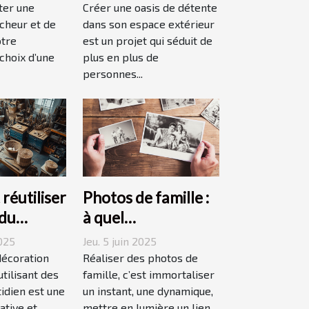
 votre
oasis de détente ?
ter une
Créer une oasis de détente
îcheur et de
dans son espace extérieur
otre
est un projet qui séduit de
 choix d’une
plus en plus de
personnes...
éutiliser
Photos de famille :
 du
à quel
 pour une
photographe
2025
Jeu. 5 juin 2025
n durable
confier cette tâche
décoration
Réaliser des photos de
tilisant des
à Grenoble ?
famille, c’est immortaliser
idien est une
un instant, une dynamique,
ive et...
mettre en lumière un lien...