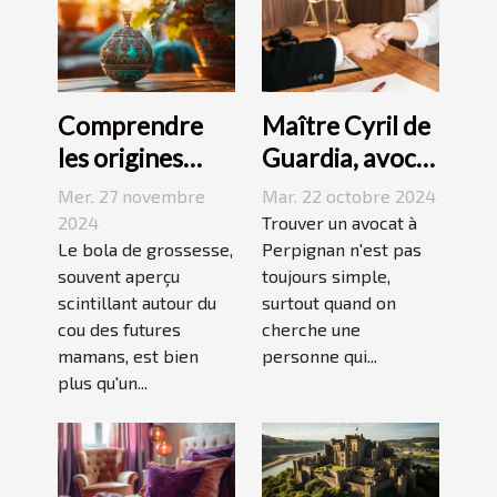
Comprendre
Maître Cyril de
les origines
Guardia, avocat
culturelles du
renommé à
Mer. 27 novembre
Mar. 22 octobre 2024
bola de
Perpignan
2024
Trouver un avocat à
grossesse
Le bola de grossesse,
Perpignan n'est pas
souvent aperçu
toujours simple,
scintillant autour du
surtout quand on
cou des futures
cherche une
mamans, est bien
personne qui...
plus qu'un...