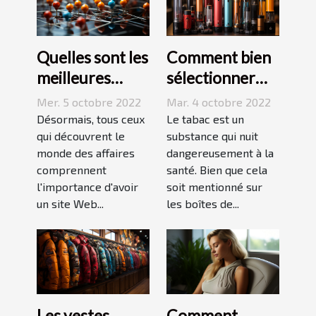
Quelles sont les
Comment bien
meilleures
sélectionner
stratégies de
une cigarette
Mer. 5 octobre 2022
Mar. 4 octobre 2022
netlinking ?
électronique ?
Désormais, tous ceux
Le tabac est un
qui découvrent le
substance qui nuit
monde des affaires
dangereusement à la
comprennent
santé. Bien que cela
l'importance d'avoir
soit mentionné sur
un site Web...
les boîtes de...
Les vestes
Comment