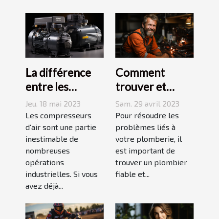
La différence
Comment
entre les
trouver et
compresseurs à
choisir un bon
Jeu. 18 mai 2023
Sam. 29 avril 2023
piston et à vis
plombier à Evry
Les compresseurs
Pour résoudre les
d'air sont une partie
?
problèmes liés à
inestimable de
votre plomberie, il
nombreuses
est important de
opérations
trouver un plombier
industrielles. Si vous
fiable et...
avez déjà...