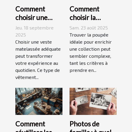
Comment
Comment
choisir une
choisir la
veste
poupée
Jeu. 18 septembre
Sam. 23 août 2025
matelassée
parfaite pour
2025
Trouver la poupée
adaptée à votre
Choisir une veste
votre collection
idéale pour enrichir
matelassée adéquate
une collection peut
style de vie ?
unique ?
peut transformer
sembler complexe,
votre expérience au
tant les critères à
quotidien. Ce type de
prendre en...
vêtement...
Comment
Photos de