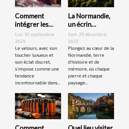
La Normandie,
Comment
un écrin
intégrer les
historique pour
accessoires en
Sam. 23 décembre
Lun. 30 septembre
des
velours dans
2023
2024
événements
Plongez au cœur de la
votre quotidien
Le velours, avec son
Normandie, terre
toucher luxueux et
mémorables
d'histoire et de
son éclat discret,
mémoire, où chaque
s'impose comme une
pierre et chaque
tendance
paysage...
incontournable dans...
Comment
Quel lieu visiter