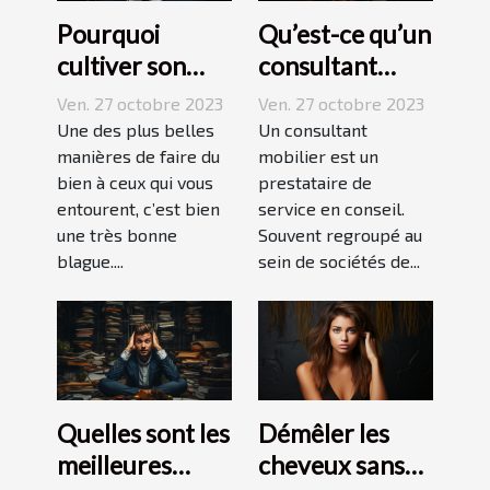
Pourquoi
Qu’est-ce qu’un
cultiver son
consultant
esprit
mobilier ?
Ven. 27 octobre 2023
Ven. 27 octobre 2023
humoristique ?
Une des plus belles
Un consultant
manières de faire du
mobilier est un
bien à ceux qui vous
prestataire de
entourent, c’est bien
service en conseil.
une très bonne
Souvent regroupé au
blague....
sein de sociétés de...
Quelles sont les
Démêler les
meilleures
cheveux sans