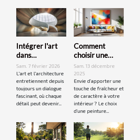
Intégrer l'art
Comment
dans
choisir une
l'architecture :
peinture
Sam. 7 février 2026
Sam. 13 décembre
escaliers
moderne pour
L'art et l'architecture
2025
comme moyen
entretiennent depuis
dynamiser
Envie d’apporter une
toujours un dialogue
touche de fraîcheur et
d'expression
votre espace ?
fascinant, où chaque
de caractère à votre
détail peut devenir...
intérieur ? Le choix
d’une peinture...