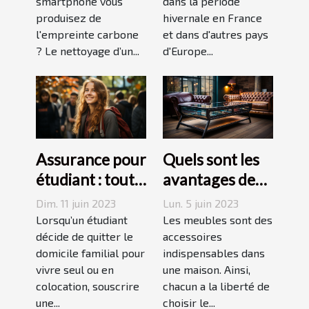
smartphone vous
dans la période
carbone avec
produisez de
hivernale en France
un forfait
l'empreinte carbone
et dans d'autres pays
mobile
? Le nettoyage d’un...
d'Europe...
responsable
Assurance pour
Quels sont les
étudiant : tout
avantages des
ce qu’il faut
tables basses
Dim. 11 juin 2023
Lun. 5 juin 2023
savoir avant de
industrielles ?
Lorsqu’un étudiant
Les meubles sont des
choisir
décide de quitter le
accessoires
domicile familial pour
indispensables dans
vivre seul ou en
une maison. Ainsi,
colocation, souscrire
chacun a la liberté de
une...
choisir le...