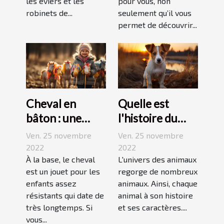
les éviers et les
pour vous, non
robinets de...
seulement qu’il vous
permet de découvrir...
Cheval en
Quelle est
bâton : une
l'histoire du
bonne
Jack Russell
Ven. 25 novembre
Ven. 25 novembre
découverte
terrier ?
2022
2022
pour enfant
À la base, le cheval
L'univers des animaux
est un jouet pour les
regorge de nombreux
enfants assez
animaux. Ainsi, chaque
résistants qui date de
animal à son histoire
très longtemps. Si
et ses caractères....
vous...