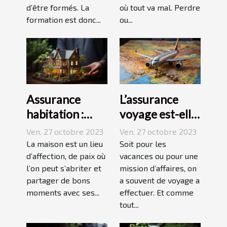
d’être formés. La
où tout va mal. Perdre
formation est donc...
ou...
Assurance
L’assurance
habitation :
voyage est-elle
comment ça
avantageuse ?
Ven. 27 octobre 2023
Ven. 27 octobre 2023
marche ?
La maison est un lieu
Soit pour les
d’affection, de paix où
vacances ou pour une
l’on peut s’abriter et
mission d’affaires, on
partager de bons
a souvent de voyage a
moments avec ses...
effectuer. Et comme
tout...