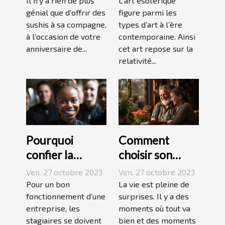
sushis !
Il n’y a rien de plus
L’art ésotérique
génial que d’offrir des
figure parmi les
sushis à sa compagne,
types d’art à l’ère
à l'occasion de votre
contemporaine. Ainsi
anniversaire de...
cet art repose sur la
relativité...
Pourquoi
Comment
confier la
choisir son
formation de
assurance
Ven. 27 octobre 2023
Ven. 27 octobre 2023
ses stagiaires à
Dépendance ?
Pour un bon
La vie est pleine de
JP2A-Génèse ?
fonctionnement d’une
surprises. Il y a des
entreprise, les
moments où tout va
stagiaires se doivent
bien et des moments