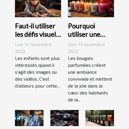
Faut-il utiliser
Pourquoi
les défis visuels
utiliser une
pour enseigner
bougie
Lun. 14 novembre
Dim. 13 novembre
aux enfants ?
parfumée?
2022
2022
Les enfants sont plus
Les bougies
intéressés quand il
parfumées créent
s'agit des images ou
une ambiance
des vidéos. C'est
conviviale et mettent
d'ailleurs pour cette...
de la joie dans le
cœur des habitants
de la...