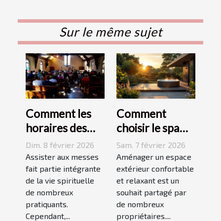
Sur le même sujet
Comment les
Comment
horaires des
choisir le spa
messes
idéal pour
Dim. 8 février 2026
Sam. 7 février 2026
facilitent la vie
votre espace
Assister aux messes
Aménager un espace
des pratiquants
fait partie intégrante
extérieur ?
extérieur confortable
de la vie spirituelle
et relaxant est un
?
de nombreux
souhait partagé par
pratiquants.
de nombreux
Cependant,...
propriétaires....