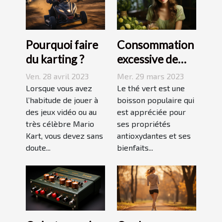
Pourquoi faire
Consommation
du karting ?
excessive de
thé vert : quels
Ven. 28 avril 2023
Mer. 29 mars 2023
sont les
Lorsque vous avez
Le thé vert est une
l’habitude de jouer à
dangers pour la
boisson populaire qui
des jeux vidéo ou au
est appréciée pour
peau ?
très célèbre Mario
ses propriétés
Kart, vous devez sans
antioxydantes et ses
doute...
bienfaits...