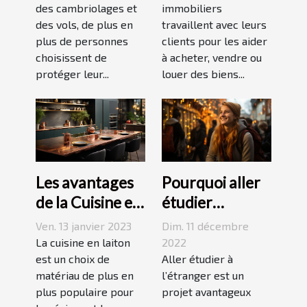
d’alarme
des cambriolages et
immobiliers
des vols, de plus en
travaillent avec leurs
plus de personnes
clients pour les aider
choisissent de
à acheter, vendre ou
protéger leur...
louer des biens...
Les avantages
Pourquoi aller
de la Cuisine en
étudier
Laiton
l’étranger ?
Ven. 13 janvier 2023
Dim. 11 décembre
La cuisine en laiton
2022
est un choix de
Aller étudier à
matériau de plus en
l’étranger est un
plus populaire pour
projet avantageux