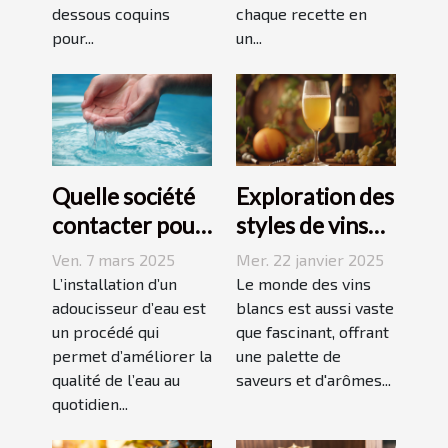
dessous coquins
chaque recette en
pour...
un...
Quelle société
Exploration des
contacter pour
styles de vins
l'installation
blancs issus de
Ven. 7 mars 2025
Mer. 22 janvier 2025
d'un
vignobles
L’installation d’un
Le monde des vins
adoucisseur
adoucisseur d’eau est
renommés
blancs est aussi vaste
un procédé qui
que fascinant, offrant
d'eau ?
permet d’améliorer la
une palette de
qualité de l’eau au
saveurs et d'arômes...
quotidien...