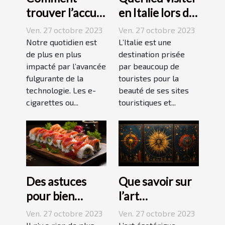
trouver l’accu
en Italie lors de
idéal pour sa e-
vos vacances ?
Ven. 27 octobre 2023
Ven. 27 octobre 2023
cigarette ?
Notre quotidien est
L’Italie est une
de plus en plus
destination prisée
impacté par l’avancée
par beaucoup de
fulgurante de la
touristes pour la
technologie. Les e-
beauté de ses sites
cigarettes ou...
touristiques et...
Des astuces
Que savoir sur
pour bien
l’art
réussir ses
ésotérique ?
Ven. 27 octobre 2023
Ven. 27 octobre 2023