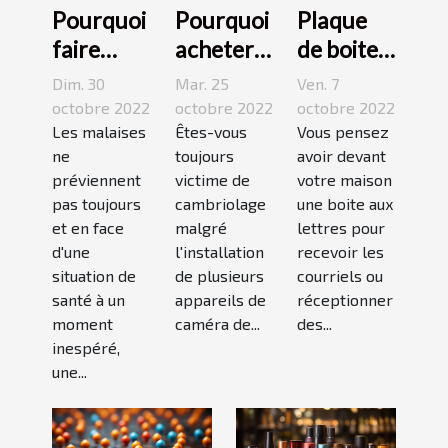
Pourquoi
Pourquoi
Plaque
faire
acheter
de boite
appel à
une
aux
Dim. 30
Mar. 25
Ven. 7
une
caméra
lettres :3
octobre 2022
octobre 2022
octobre 2022
maison
Les malaises
espion ?
Êtes-vous
conseils
Vous pensez
ne
toujours
avoir devant
médicale
pour bien
préviennent
victime de
votre maison
de garde
choisir un
pas toujours
cambriolage
une boite aux
?
bon
et en face
malgré
lettres pour
modèle
d'une
l'installation
recevoir les
situation de
de plusieurs
courriels ou
santé à un
appareils de
réceptionner
moment
caméra de...
des...
inespéré,
une...