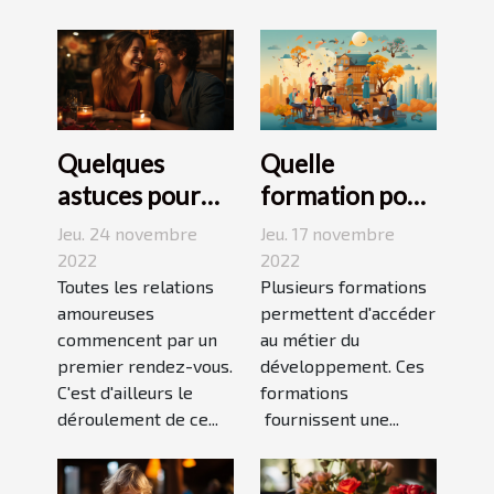
Quelques
Quelle
astuces pour
formation pour
réussir son
travailler dans
Jeu. 24 novembre
Jeu. 17 novembre
premier
le
2022
2022
rendez-vous
Toutes les relations
développement
Plusieurs formations
amoureuses
permettent d'accéder
durable ?
commencent par un
au métier du
premier rendez-vous.
développement. Ces
C'est d'ailleurs le
formations
déroulement de ce...
fournissent une...