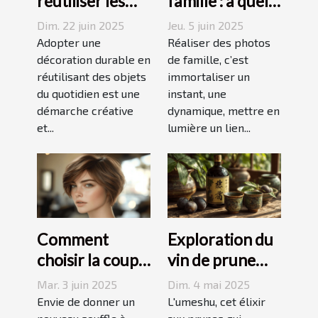
réutiliser les
famille : à quel
objets du
photographe
Dim. 22 juin 2025
Jeu. 5 juin 2025
quotidien pour
confier cette
Adopter une
Réaliser des photos
une décoration
décoration durable en
tâche à
de famille, c’est
réutilisant des objets
immortaliser un
durable
Grenoble ?
du quotidien est une
instant, une
démarche créative
dynamique, mettre en
et...
lumière un lien...
Comment
Exploration du
choisir la coupe
vin de prune
courte
umeshu :
Mar. 3 juin 2025
Dim. 4 mai 2025
dégradée
origines,
Envie de donner un
L'umeshu, cet élixir