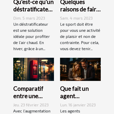
Qu’est-ce qu’un
Quelques
déstratificateur
raisons de faire
?
du sport
Dim. 5 mars 2023
Sam. 4 mars 2023
Un déstratificateur
Le sport doit être
est une solution
pour vous une activité
idéale pour profiter
de plaisir et non de
de l’air chaud. En
contrainte. Pour cela,
hiver, grâce à un...
vous devez tenir...
Comparatif
Que fait un
entre une
agent
agence sécurité
immobilier ?
Jeu. 23 février 2023
Lun. 16 janvier 2023
et un système
Avec l’augmentation
Les agents