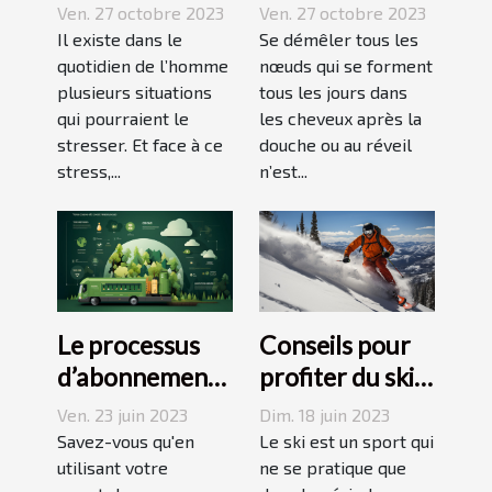
techniques
difficulté et
Ven. 27 octobre 2023
Ven. 27 octobre 2023
pour vaincre le
sans douleur :
Il existe dans le
Se démêler tous les
stress ?
quotidien de l’homme
comment s’y
nœuds qui se forment
plusieurs situations
tous les jours dans
prendre ?
qui pourraient le
les cheveux après la
stresser. Et face à ce
douche ou au réveil
stress,...
n’est...
Le processus
Conseils pour
d’abonnement
profiter du ski
et de réduction
en juin, juillet,
Ven. 23 juin 2023
Dim. 18 juin 2023
de votre
août ou
Savez-vous qu'en
Le ski est un sport qui
empreinte
utilisant votre
septembre
ne se pratique que