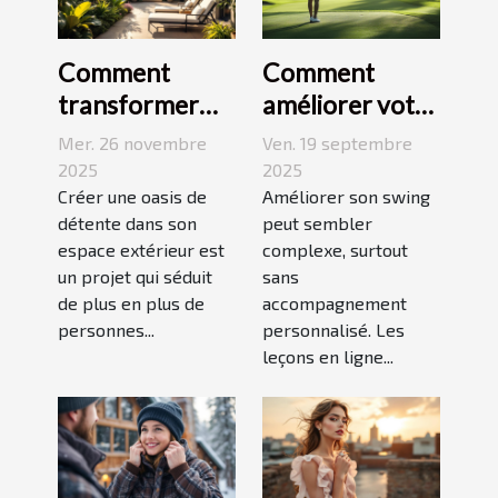
Comment
Comment
transformer
améliorer votre
votre espace
swing avec des
Mer. 26 novembre
Ven. 19 septembre
extérieur en
leçons en ligne
2025
2025
oasis de
Créer une oasis de
Améliorer son swing
détente dans son
peut sembler
détente ?
espace extérieur est
complexe, surtout
un projet qui séduit
sans
de plus en plus de
accompagnement
personnes...
personnalisé. Les
leçons en ligne...