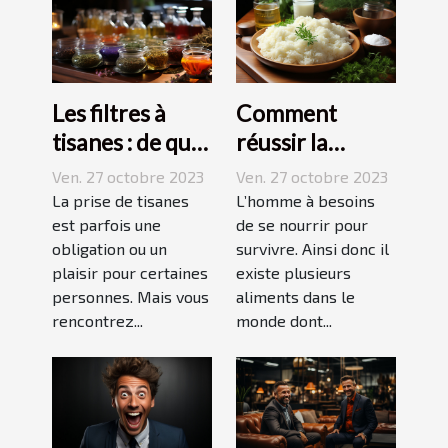
Les filtres à
Comment
tisanes : de quoi
réussir la
s’agit-il ?
préparation du
Ven. 27 octobre 2023
Ven. 27 octobre 2023
riz ?
La prise de tisanes
L’homme à besoins
est parfois une
de se nourrir pour
obligation ou un
survivre. Ainsi donc il
plaisir pour certaines
existe plusieurs
personnes. Mais vous
aliments dans le
rencontrez...
monde dont...