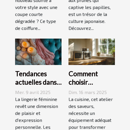
parfaite pour
nouveau souffle à
saveurs et
aux prunes qui
votre style avec une
captive les papilles,
votre visage
accords
coupe courte
est un trésor de la
dégradée ? Ce type
culture japonaise.
de coiffure...
Découvrez...
Tendances
Comment
actuelles dans
choisir
les dessous
l'équipement
Mer. 9 avril 2025
Dim. 16 mars 2025
coquins pour
de cuisine idéal
La lingerie féminine
La cuisine, cet atelier
femmes
revêt une dimension
pour vos
des saveurs,
de plaisir et
nécessite un
recettes
d'expression
équipement adéquat
personnelle. Les
pour transformer