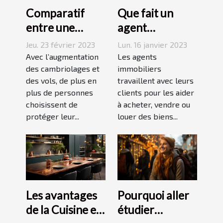
Comparatif
Que fait un
entre une
agent
agence sécurité
immobilier ?
Jeu. 23 février 2023
Lun. 16 janvier 2023
et un système
Avec l’augmentation
Les agents
d’alarme
des cambriolages et
immobiliers
des vols, de plus en
travaillent avec leurs
plus de personnes
clients pour les aider
choisissent de
à acheter, vendre ou
protéger leur...
louer des biens...
Les avantages
Pourquoi aller
de la Cuisine en
étudier