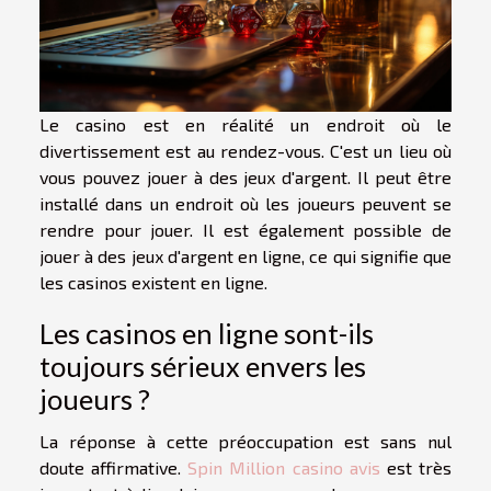
Le casino est en réalité un endroit où le
divertissement est au rendez-vous. C'est un lieu où
vous pouvez jouer à des jeux d'argent. Il peut être
installé dans un endroit où les joueurs peuvent se
rendre pour jouer. Il est également possible de
jouer à des jeux d'argent en ligne, ce qui signifie que
les casinos existent en ligne.
Les casinos en ligne sont-ils
toujours sérieux envers les
joueurs ?
La réponse à cette préoccupation est sans nul
doute affirmative.
Spin Million casino avis
est très