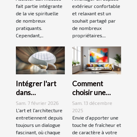
des pratiquants
fait partie intégrante
extérieur ?
extérieur confortable
de la vie spirituelle
et relaxant est un
?
de nombreux
souhait partagé par
pratiquants.
de nombreux
Cependant,...
propriétaires....
Intégrer l'art
Comment
dans
choisir une
l'architecture :
peinture
Sam. 7 février 2026
Sam. 13 décembre
escaliers
moderne pour
L'art et l'architecture
2025
comme moyen
entretiennent depuis
dynamiser
Envie d’apporter une
toujours un dialogue
touche de fraîcheur et
d'expression
votre espace ?
fascinant, où chaque
de caractère à votre