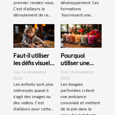
premier rendez-vous.
développement. Ces
C'est d'ailleurs le
formations
déroulement de ce...
fournissent une...
Faut-il utiliser
Pourquoi
les défis visuels
utiliser une
pour enseigner
bougie
Lun. 14 novembre
Dim. 13 novembre
aux enfants ?
parfumée?
2022
2022
Les enfants sont plus
Les bougies
intéressés quand il
parfumées créent
s'agit des images ou
une ambiance
des vidéos. C'est
conviviale et mettent
d'ailleurs pour cette...
de la joie dans le
cœur des habitants