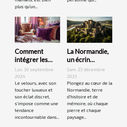
plus qu'un...
La Normandie,
Comment
un écrin
intégrer les
historique pour
accessoires en
Sam. 23 décembre
Lun. 30 septembre
des
velours dans
2023
2024
événements
Plongez au cœur de la
votre quotidien
Le velours, avec son
Normandie, terre
toucher luxueux et
mémorables
d'histoire et de
son éclat discret,
mémoire, où chaque
s'impose comme une
pierre et chaque
tendance
paysage...
incontournable dans...