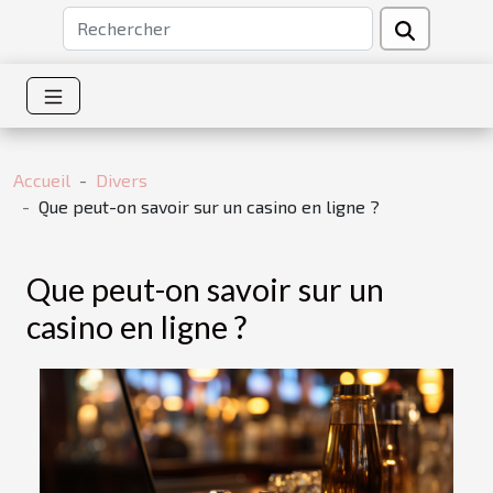
Accueil
Divers
Que peut-on savoir sur un casino en ligne ?
Que peut-on savoir sur un
casino en ligne ?