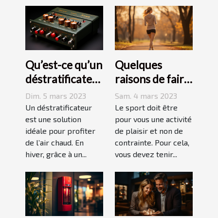
Qu’est-ce qu’un
Quelques
déstratificateur
raisons de faire
?
du sport
Dim. 5 mars 2023
Sam. 4 mars 2023
Un déstratificateur
Le sport doit être
est une solution
pour vous une activité
idéale pour profiter
de plaisir et non de
de l’air chaud. En
contrainte. Pour cela,
hiver, grâce à un...
vous devez tenir...