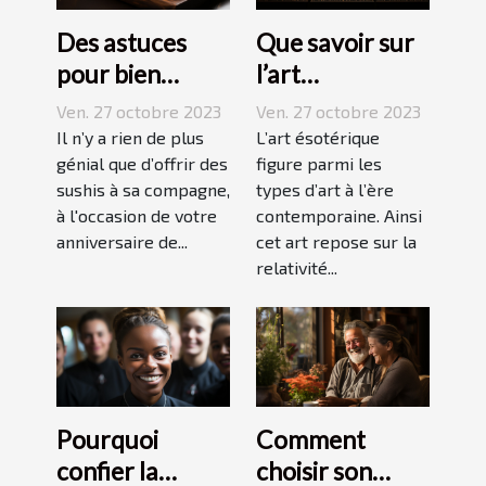
Des astuces
Que savoir sur
pour bien
l’art
réussir ses
ésotérique ?
Ven. 27 octobre 2023
Ven. 27 octobre 2023
sushis !
Il n’y a rien de plus
L’art ésotérique
génial que d’offrir des
figure parmi les
sushis à sa compagne,
types d’art à l’ère
à l'occasion de votre
contemporaine. Ainsi
anniversaire de...
cet art repose sur la
relativité...
Pourquoi
Comment
confier la
choisir son