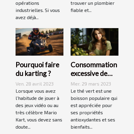
opérations
trouver un plombier
industrielles. Si vous
fiable et...
avez déjà...
Pourquoi faire
Consommation
du karting ?
excessive de
thé vert : quels
Ven. 28 avril 2023
Mer. 29 mars 2023
sont les
Lorsque vous avez
Le thé vert est une
l’habitude de jouer à
dangers pour la
boisson populaire qui
des jeux vidéo ou au
est appréciée pour
peau ?
très célèbre Mario
ses propriétés
Kart, vous devez sans
antioxydantes et ses
doute...
bienfaits...