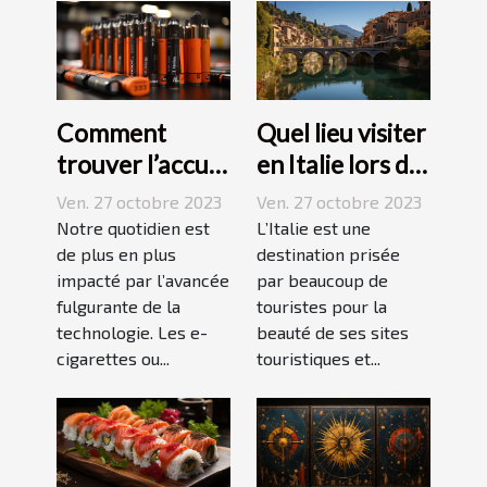
Comment
Quel lieu visiter
trouver l’accu
en Italie lors de
idéal pour sa e-
vos vacances ?
Ven. 27 octobre 2023
Ven. 27 octobre 2023
cigarette ?
Notre quotidien est
L’Italie est une
de plus en plus
destination prisée
impacté par l’avancée
par beaucoup de
fulgurante de la
touristes pour la
technologie. Les e-
beauté de ses sites
cigarettes ou...
touristiques et...