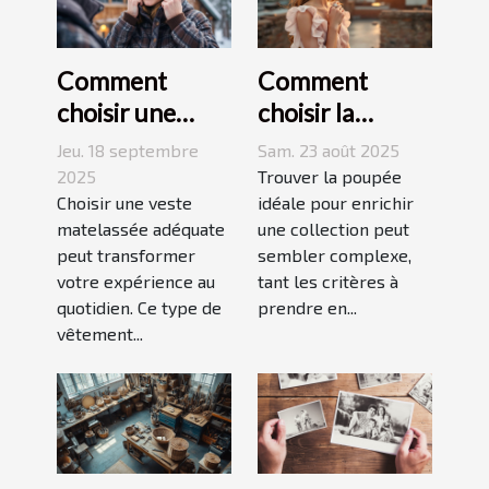
Comment
Comment
choisir une
choisir la
veste
poupée
Jeu. 18 septembre
Sam. 23 août 2025
matelassée
parfaite pour
2025
Trouver la poupée
adaptée à votre
Choisir une veste
votre collection
idéale pour enrichir
matelassée adéquate
une collection peut
style de vie ?
unique ?
peut transformer
sembler complexe,
votre expérience au
tant les critères à
quotidien. Ce type de
prendre en...
vêtement...