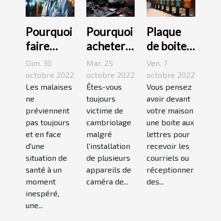
Pourquoi
Pourquoi
Plaque
faire
acheter
de boite
appel à
une
aux
Dim. 30
Mar. 25
Ven. 7
une
caméra
lettres :3
octobre 2022
octobre 2022
octobre 2022
maison
Les malaises
espion ?
Êtes-vous
conseils
Vous pensez
ne
toujours
avoir devant
médicale
pour bien
préviennent
victime de
votre maison
de garde
choisir un
pas toujours
cambriolage
une boite aux
?
bon
et en face
malgré
lettres pour
modèle
d'une
l'installation
recevoir les
situation de
de plusieurs
courriels ou
santé à un
appareils de
réceptionner
moment
caméra de...
des...
inespéré,
une...