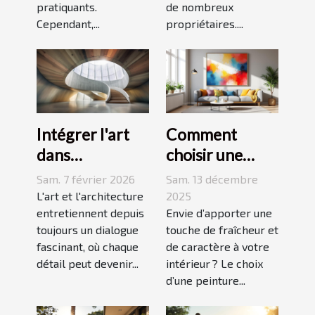
pratiquants.
de nombreux
Cependant,...
propriétaires....
Intégrer l'art
Comment
dans
choisir une
l'architecture :
peinture
Sam. 7 février 2026
Sam. 13 décembre
escaliers
moderne pour
L'art et l'architecture
2025
comme moyen
entretiennent depuis
dynamiser
Envie d’apporter une
toujours un dialogue
touche de fraîcheur et
d'expression
votre espace ?
fascinant, où chaque
de caractère à votre
détail peut devenir...
intérieur ? Le choix
d’une peinture...