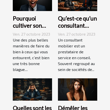
Pourquoi
Qu’est-ce qu’un
cultiver son
consultant
esprit
mobilier ?
Ven. 27 octobre 2023
Ven. 27 octobre 2023
humoristique ?
Une des plus belles
Un consultant
manières de faire du
mobilier est un
bien à ceux qui vous
prestataire de
entourent, c’est bien
service en conseil.
une très bonne
Souvent regroupé au
blague....
sein de sociétés de...
Quelles sont les
Démêler les