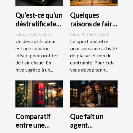
Qu’est-ce qu’un
Quelques
déstratificateur
raisons de faire
?
du sport
Dim. 5 mars 2023
Sam. 4 mars 2023
Un déstratificateur
Le sport doit être
est une solution
pour vous une activité
idéale pour profiter
de plaisir et non de
de l’air chaud. En
contrainte. Pour cela,
hiver, grâce à un...
vous devez tenir...
Comparatif
Que fait un
entre une
agent