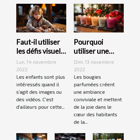
Faut-il utiliser
Pourquoi
les défis visuels
utiliser une
pour enseigner
bougie
Lun. 14 novembre
Dim. 13 novembre
aux enfants ?
parfumée?
2022
2022
Les enfants sont plus
Les bougies
intéressés quand il
parfumées créent
s'agit des images ou
une ambiance
des vidéos. C'est
conviviale et mettent
d'ailleurs pour cette...
de la joie dans le
cœur des habitants
de la...