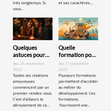
très longtemps. Si
et ses caractères....
vous...
Quelques
Quelle
astuces pour
formation pour
réussir son
travailler dans
Jeu. 24 novembre
Jeu. 17 novembre
premier
le
2022
2022
rendez-vous
Toutes les relations
développement
Plusieurs formations
amoureuses
permettent d'accéder
durable ?
commencent par un
au métier du
premier rendez-vous.
développement. Ces
C'est d'ailleurs le
formations
déroulement de ce...
fournissent une...