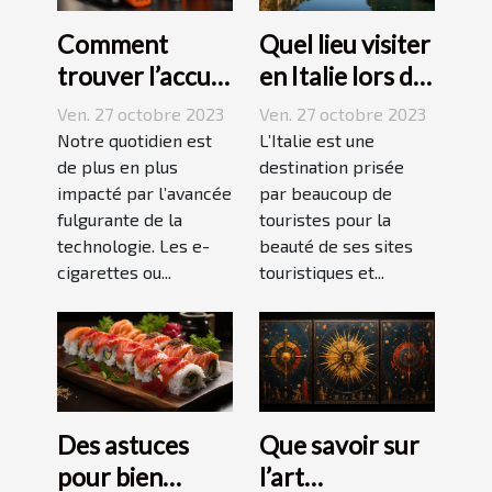
Comment
Quel lieu visiter
trouver l’accu
en Italie lors de
idéal pour sa e-
vos vacances ?
Ven. 27 octobre 2023
Ven. 27 octobre 2023
cigarette ?
Notre quotidien est
L’Italie est une
de plus en plus
destination prisée
impacté par l’avancée
par beaucoup de
fulgurante de la
touristes pour la
technologie. Les e-
beauté de ses sites
cigarettes ou...
touristiques et...
Des astuces
Que savoir sur
pour bien
l’art