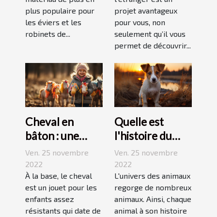
plus populaire pour
projet avantageux
les éviers et les
pour vous, non
robinets de...
seulement qu’il vous
permet de découvrir...
Cheval en
Quelle est
bâton : une
l'histoire du
bonne
Jack Russell
Ven. 25 novembre
Ven. 25 novembre
découverte
terrier ?
2022
2022
pour enfant
À la base, le cheval
L'univers des animaux
est un jouet pour les
regorge de nombreux
enfants assez
animaux. Ainsi, chaque
résistants qui date de
animal à son histoire