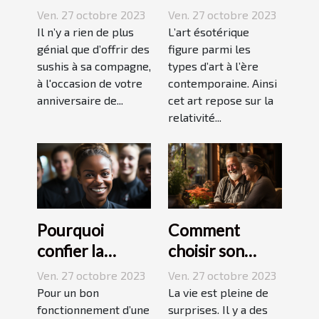
réussir ses
ésotérique ?
Ven. 27 octobre 2023
Ven. 27 octobre 2023
sushis !
Il n’y a rien de plus
L’art ésotérique
génial que d’offrir des
figure parmi les
sushis à sa compagne,
types d’art à l’ère
à l'occasion de votre
contemporaine. Ainsi
anniversaire de...
cet art repose sur la
relativité...
Pourquoi
Comment
confier la
choisir son
formation de
assurance
Ven. 27 octobre 2023
Ven. 27 octobre 2023
ses stagiaires à
Dépendance ?
Pour un bon
La vie est pleine de
JP2A-Génèse ?
fonctionnement d’une
surprises. Il y a des