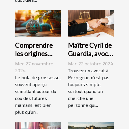
Comprendre
Maître Cyril de
les origines
Guardia, avocat
culturelles du
renommé à
Mer. 27 novembre
Mar. 22 octobre 2024
bola de
Perpignan
2024
Trouver un avocat à
grossesse
Le bola de grossesse,
Perpignan n'est pas
souvent aperçu
toujours simple,
scintillant autour du
surtout quand on
cou des futures
cherche une
mamans, est bien
personne qui...
plus qu'un...