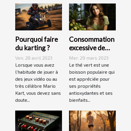
Pourquoi faire
Consommation
du karting ?
excessive de
thé vert : quels
Ven. 28 avril 2023
Mer. 29 mars 2023
sont les
Lorsque vous avez
Le thé vert est une
l’habitude de jouer à
dangers pour la
boisson populaire qui
des jeux vidéo ou au
est appréciée pour
peau ?
très célèbre Mario
ses propriétés
Kart, vous devez sans
antioxydantes et ses
doute...
bienfaits...