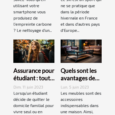
empreinte
utilisant votre
septembre
ne se pratique que
smartphone vous
dans la période
carbone avec
produisez de
hivernale en France
un forfait
l'empreinte carbone
et dans d'autres pays
mobile
? Le nettoyage d’un...
d'Europe...
responsable
Assurance pour
Quels sont les
étudiant : tout
avantages des
ce qu’il faut
tables basses
Dim. 11 juin 2023
Lun. 5 juin 2023
savoir avant de
industrielles ?
Lorsqu’un étudiant
Les meubles sont des
choisir
décide de quitter le
accessoires
domicile familial pour
indispensables dans
vivre seul ou en
une maison. Ainsi,