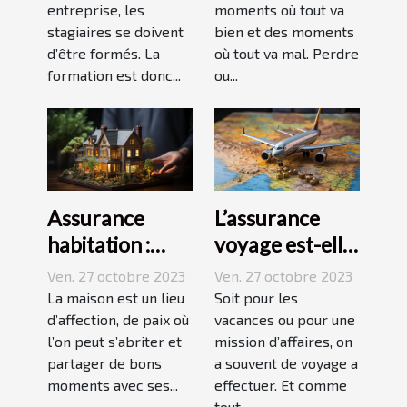
entreprise, les
moments où tout va
stagiaires se doivent
bien et des moments
d’être formés. La
où tout va mal. Perdre
formation est donc...
ou...
Assurance
L’assurance
habitation :
voyage est-elle
comment ça
avantageuse ?
Ven. 27 octobre 2023
Ven. 27 octobre 2023
marche ?
La maison est un lieu
Soit pour les
d’affection, de paix où
vacances ou pour une
l’on peut s’abriter et
mission d’affaires, on
partager de bons
a souvent de voyage a
moments avec ses...
effectuer. Et comme
tout...