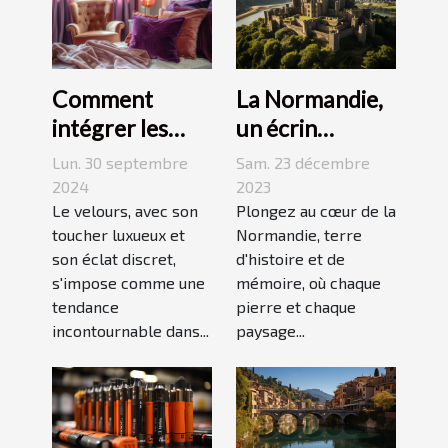
La Normandie,
Comment
un écrin
intégrer les
historique pour
accessoires en
Sam. 23 décembre
Lun. 30 septembre
des
velours dans
2023
2024
événements
Plongez au cœur de la
votre quotidien
Le velours, avec son
Normandie, terre
toucher luxueux et
mémorables
d'histoire et de
son éclat discret,
mémoire, où chaque
s'impose comme une
pierre et chaque
tendance
paysage...
incontournable dans...