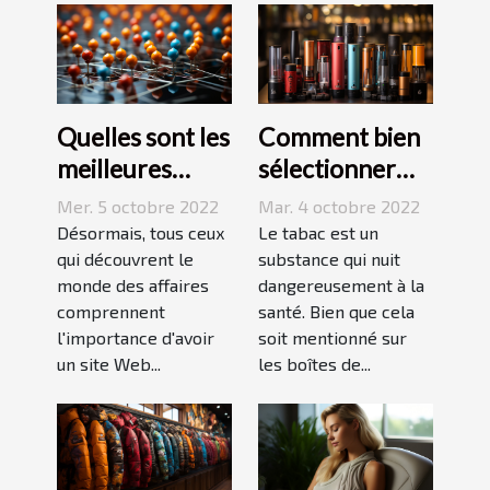
Quelles sont les
Comment bien
meilleures
sélectionner
stratégies de
une cigarette
Mer. 5 octobre 2022
Mar. 4 octobre 2022
netlinking ?
électronique ?
Désormais, tous ceux
Le tabac est un
qui découvrent le
substance qui nuit
monde des affaires
dangereusement à la
comprennent
santé. Bien que cela
l'importance d'avoir
soit mentionné sur
un site Web...
les boîtes de...