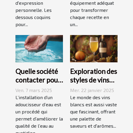
d'expression
équipement adéquat
personnelle. Les
pour transformer
dessous coquins
chaque recette en
pour...
un...
Quelle société
Exploration des
contacter pour
styles de vins
l'installation
blancs issus de
Ven. 7 mars 2025
Mer. 22 janvier 2025
d'un
vignobles
L’installation d’un
Le monde des vins
adoucisseur
adoucisseur d’eau est
renommés
blancs est aussi vaste
un procédé qui
que fascinant, offrant
d'eau ?
permet d’améliorer la
une palette de
qualité de l’eau au
saveurs et d'arômes...
quotidien...