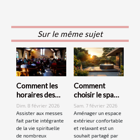
Sur le même sujet
Comment les
Comment
horaires des
choisir le spa
messes
idéal pour
Dim. 8 février 2026
Sam. 7 février 2026
facilitent la vie
votre espace
Assister aux messes
Aménager un espace
des pratiquants
fait partie intégrante
extérieur ?
extérieur confortable
de la vie spirituelle
et relaxant est un
?
de nombreux
souhait partagé par