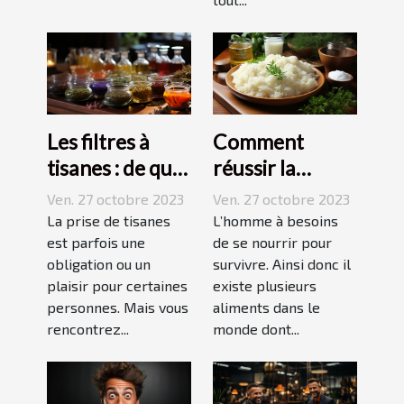
Les filtres à
Comment
tisanes : de quoi
réussir la
s’agit-il ?
préparation du
Ven. 27 octobre 2023
Ven. 27 octobre 2023
riz ?
La prise de tisanes
L’homme à besoins
est parfois une
de se nourrir pour
obligation ou un
survivre. Ainsi donc il
plaisir pour certaines
existe plusieurs
personnes. Mais vous
aliments dans le
rencontrez...
monde dont...