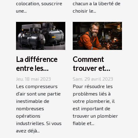
colocation, souscrire
chacun a la liberté de
une...
choisir le...
La différence
Comment
entre les
trouver et
compresseurs à
choisir un bon
Jeu. 18 mai 2023
Sam. 29 avril 2023
piston et à vis
plombier à Evry
Les compresseurs
Pour résoudre les
d'air sont une partie
?
problèmes liés à
inestimable de
votre plomberie, il
nombreuses
est important de
opérations
trouver un plombier
industrielles. Si vous
fiable et...
avez déjà...