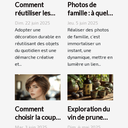
Comment
Photos de
réutiliser les
famille : à quel
objets du
photographe
Dim. 22 juin 2025
Jeu. 5 juin 2025
quotidien pour
confier cette
Adopter une
Réaliser des photos
une décoration
décoration durable en
tâche à
de famille, c’est
réutilisant des objets
immortaliser un
durable
Grenoble ?
du quotidien est une
instant, une
démarche créative
dynamique, mettre en
et...
lumière un lien...
Comment
Exploration du
choisir la coupe
vin de prune
courte
umeshu :
Mar. 3 juin 2025
Dim. 4 mai 2025