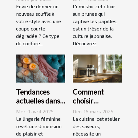
dégradée
origines,
Envie de donner un
L'umeshu, cet élixir
parfaite pour
nouveau souffle à
saveurs et
aux prunes qui
votre style avec une
captive les papilles,
votre visage
accords
coupe courte
est un trésor de la
dégradée ? Ce type
culture japonaise.
de coiffure...
Découvrez...
Tendances
Comment
actuelles dans
choisir
les dessous
l'équipement
Mer. 9 avril 2025
Dim. 16 mars 2025
coquins pour
de cuisine idéal
La lingerie féminine
La cuisine, cet atelier
femmes
revêt une dimension
pour vos
des saveurs,
de plaisir et
nécessite un
recettes