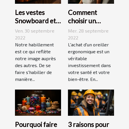
Les vestes
Comment
Snowboard et
choisir un
Ski
oreiller
Ven. 30 septembre
Mer. 28 septembre
ergonomique ?
2022
2022
Notre habillement
L'achat d'un oreiller
est ce qui reflète
ergonomique est un
notre image auprès
véritable
des autres. De se
investissement dans
faire s'habiller de
votre santé et votre
manière...
bien-être. En...
Pourquoi faire
3 raisons pour