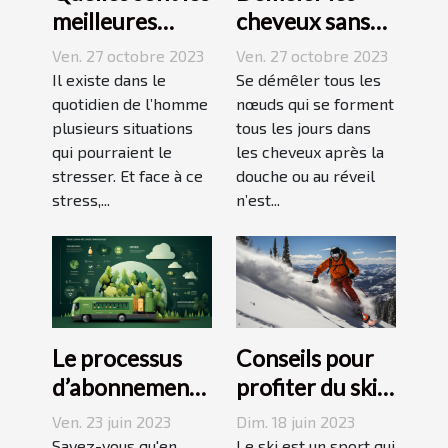
meilleures
cheveux sans
techniques
difficulté et
Ven. 27 octobre 2023
Ven. 27 octobre 2023
pour vaincre le
sans douleur :
Il existe dans le
Se démêler tous les
stress ?
quotidien de l’homme
comment s’y
nœuds qui se forment
plusieurs situations
tous les jours dans
prendre ?
qui pourraient le
les cheveux après la
stresser. Et face à ce
douche ou au réveil
stress,...
n’est...
Le processus
Conseils pour
d’abonnement
profiter du ski
et de réduction
en juin, juillet,
Ven. 23 juin 2023
Dim. 18 juin 2023
de votre
août ou
Savez-vous qu'en
Le ski est un sport qui