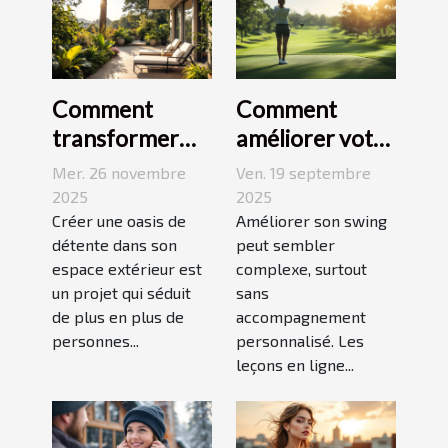
Comment
Comment
transformer
améliorer votre
votre espace
swing avec des
Mer. 26 novembre
Ven. 19 septembre
extérieur en
leçons en ligne
2025
2025
oasis de
Créer une oasis de
Améliorer son swing
détente dans son
peut sembler
détente ?
espace extérieur est
complexe, surtout
un projet qui séduit
sans
de plus en plus de
accompagnement
personnes...
personnalisé. Les
leçons en ligne...