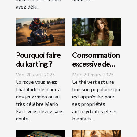
avez déjà...
Pourquoi faire
Consommation
du karting ?
excessive de
thé vert : quels
Ven. 28 avril 2023
Mer. 29 mars 2023
sont les
Lorsque vous avez
Le thé vert est une
l’habitude de jouer à
dangers pour la
boisson populaire qui
des jeux vidéo ou au
est appréciée pour
peau ?
très célèbre Mario
ses propriétés
Kart, vous devez sans
antioxydantes et ses
doute...
bienfaits...