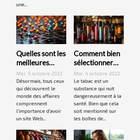
une...
Quelles sont les
Comment bien
meilleures
sélectionner
stratégies de
une cigarette
Mer. 5 octobre 2022
Mar. 4 octobre 2022
netlinking ?
électronique ?
Désormais, tous ceux
Le tabac est un
qui découvrent le
substance qui nuit
monde des affaires
dangereusement à la
comprennent
santé. Bien que cela
l'importance d'avoir
soit mentionné sur
un site Web...
les boîtes de...