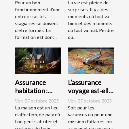
ses stagiaires à
Dépendance ?
Pour un bon
La vie est pleine de
JP2A-Génèse ?
fonctionnement d’une
surprises. Il y a des
entreprise, les
moments où tout va
stagiaires se doivent
bien et des moments
d’être formés. La
où tout va mal. Perdre
formation est donc...
ou...
Assurance
L’assurance
habitation :
voyage est-elle
comment ça
avantageuse ?
Ven. 27 octobre 2023
Ven. 27 octobre 2023
marche ?
La maison est un lieu
Soit pour les
d’affection, de paix où
vacances ou pour une
l’on peut s’abriter et
mission d’affaires, on
partager de bons
a souvent de voyage a