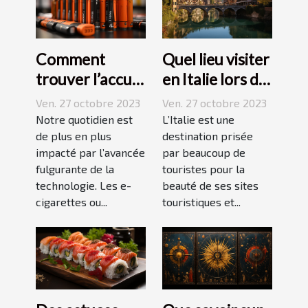
Comment
Quel lieu visiter
trouver l’accu
en Italie lors de
idéal pour sa e-
vos vacances ?
Ven. 27 octobre 2023
Ven. 27 octobre 2023
cigarette ?
Notre quotidien est
L’Italie est une
de plus en plus
destination prisée
impacté par l’avancée
par beaucoup de
fulgurante de la
touristes pour la
technologie. Les e-
beauté de ses sites
cigarettes ou...
touristiques et...