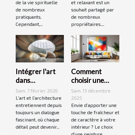
de la vie spirituelle
et relaxant est un
?
de nombreux
souhait partagé par
pratiquants.
de nombreux
Cependant,...
propriétaires....
Intégrer l'art
Comment
dans
choisir une
l'architecture :
peinture
Sam. 7 février 2026
Sam. 13 décembre
escaliers
moderne pour
L'art et l'architecture
2025
comme moyen
entretiennent depuis
dynamiser
Envie d’apporter une
toujours un dialogue
touche de fraîcheur et
d'expression
votre espace ?
fascinant, où chaque
de caractère à votre
détail peut devenir...
intérieur ? Le choix
d’une peinture...