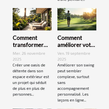
Comment
Comment
transformer
améliorer votre
votre espace
swing avec des
Mer. 26 novembre
Ven. 19 septembre
extérieur en
leçons en ligne
2025
2025
oasis de
Créer une oasis de
Améliorer son swing
détente dans son
peut sembler
détente ?
espace extérieur est
complexe, surtout
un projet qui séduit
sans
de plus en plus de
accompagnement
personnes...
personnalisé. Les
leçons en ligne...