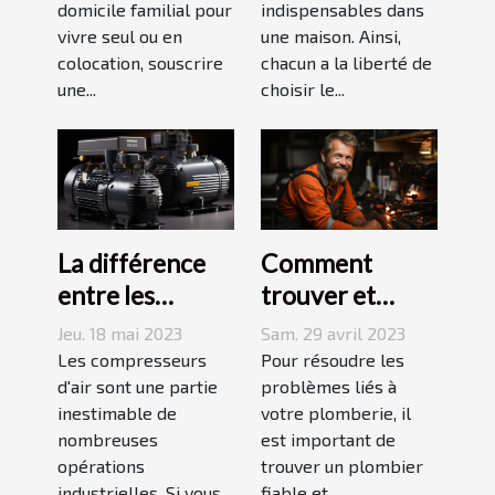
domicile familial pour
indispensables dans
vivre seul ou en
une maison. Ainsi,
colocation, souscrire
chacun a la liberté de
une...
choisir le...
La différence
Comment
entre les
trouver et
compresseurs à
choisir un bon
Jeu. 18 mai 2023
Sam. 29 avril 2023
piston et à vis
plombier à Evry
Les compresseurs
Pour résoudre les
d'air sont une partie
?
problèmes liés à
inestimable de
votre plomberie, il
nombreuses
est important de
opérations
trouver un plombier
industrielles. Si vous
fiable et...