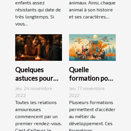
enfants assez
animaux. Ainsi, chaque
résistants qui date de
animal à son histoire
très longtemps. Si
et ses caractères....
vous...
Quelques
Quelle
astuces pour
formation pour
réussir son
travailler dans
Jeu. 24 novembre
Jeu. 17 novembre
premier
le
2022
2022
rendez-vous
Toutes les relations
développement
Plusieurs formations
amoureuses
permettent d'accéder
durable ?
commencent par un
au métier du
premier rendez-vous.
développement. Ces
C'est d'ailleurs le
formations