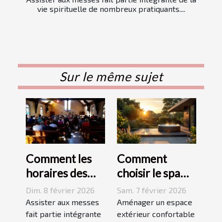
vie spirituelle de nombreux pratiquants....
Sur le même sujet
Comment les
Comment
horaires des
choisir le spa
messes
idéal pour
Dim. 8 février 2026
Sam. 7 février 2026
facilitent la vie
votre espace
Assister aux messes
Aménager un espace
des pratiquants
fait partie intégrante
extérieur ?
extérieur confortable