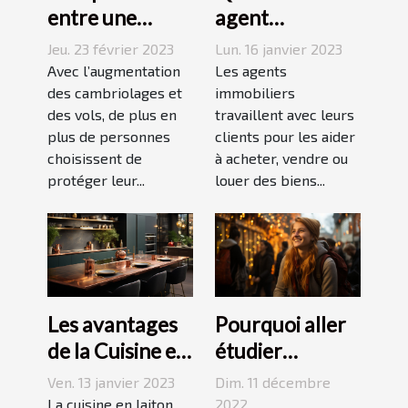
entre une
agent
agence sécurité
immobilier ?
Jeu. 23 février 2023
Lun. 16 janvier 2023
et un système
Avec l’augmentation
Les agents
d’alarme
des cambriolages et
immobiliers
des vols, de plus en
travaillent avec leurs
plus de personnes
clients pour les aider
choisissent de
à acheter, vendre ou
protéger leur...
louer des biens...
Les avantages
Pourquoi aller
de la Cuisine en
étudier
Laiton
l’étranger ?
Ven. 13 janvier 2023
Dim. 11 décembre
La cuisine en laiton
2022