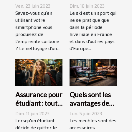
et de réduction
en juin, juillet,
Ven. 23 juin 2023
Dim. 18 juin 2023
de votre
août ou
Savez-vous qu'en
Le ski est un sport qui
empreinte
utilisant votre
septembre
ne se pratique que
smartphone vous
dans la période
carbone avec
produisez de
hivernale en France
un forfait
l'empreinte carbone
et dans d'autres pays
mobile
? Le nettoyage d’un...
d'Europe...
responsable
Assurance pour
Quels sont les
étudiant : tout
avantages des
ce qu’il faut
tables basses
Dim. 11 juin 2023
Lun. 5 juin 2023
savoir avant de
industrielles ?
Lorsqu’un étudiant
Les meubles sont des
choisir
décide de quitter le
accessoires