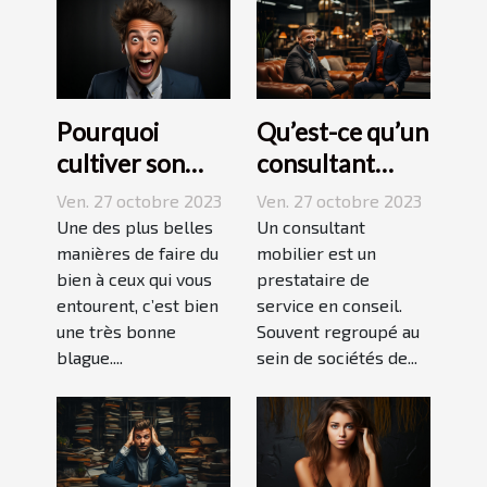
Pourquoi
Qu’est-ce qu’un
cultiver son
consultant
esprit
mobilier ?
Ven. 27 octobre 2023
Ven. 27 octobre 2023
humoristique ?
Une des plus belles
Un consultant
manières de faire du
mobilier est un
bien à ceux qui vous
prestataire de
entourent, c’est bien
service en conseil.
une très bonne
Souvent regroupé au
blague....
sein de sociétés de...