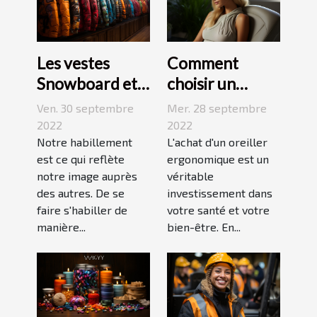
Les vestes
Comment
Snowboard et
choisir un
Ski
oreiller
Ven. 30 septembre
Mer. 28 septembre
ergonomique ?
2022
2022
Notre habillement
L'achat d'un oreiller
est ce qui reflète
ergonomique est un
notre image auprès
véritable
des autres. De se
investissement dans
faire s'habiller de
votre santé et votre
manière...
bien-être. En...