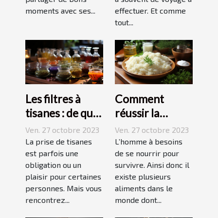
moments avec ses...
effectuer. Et comme
tout...
Les filtres à
Comment
tisanes : de quoi
réussir la
s’agit-il ?
préparation du
Ven. 27 octobre 2023
Ven. 27 octobre 2023
riz ?
La prise de tisanes
L’homme à besoins
est parfois une
de se nourrir pour
obligation ou un
survivre. Ainsi donc il
plaisir pour certaines
existe plusieurs
personnes. Mais vous
aliments dans le
rencontrez...
monde dont...