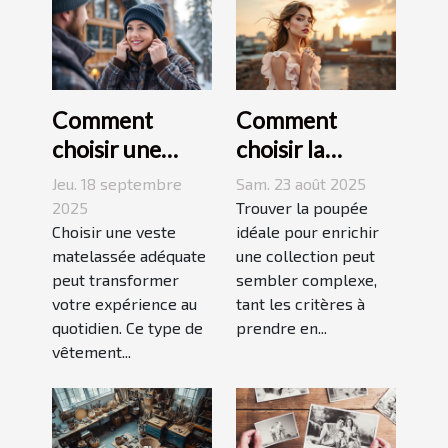
Comment
Comment
choisir une
choisir la
veste
poupée
Jeu. 18 septembre
Sam. 23 août 2025
matelassée
parfaite pour
2025
Trouver la poupée
adaptée à votre
Choisir une veste
votre collection
idéale pour enrichir
matelassée adéquate
une collection peut
style de vie ?
unique ?
peut transformer
sembler complexe,
votre expérience au
tant les critères à
quotidien. Ce type de
prendre en...
vêtement...