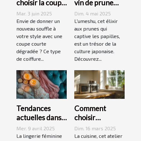
choisir la coupe
vin de prune
courte
umeshu :
Mar. 3 juin 2025
Dim. 4 mai 2025
dégradée
origines,
Envie de donner un
L'umeshu, cet élixir
parfaite pour
nouveau souffle à
saveurs et
aux prunes qui
votre style avec une
captive les papilles,
votre visage
accords
coupe courte
est un trésor de la
dégradée ? Ce type
culture japonaise.
de coiffure...
Découvrez...
Tendances
Comment
actuelles dans
choisir
les dessous
l'équipement
Mer. 9 avril 2025
Dim. 16 mars 2025
coquins pour
de cuisine idéal
La lingerie féminine
La cuisine, cet atelier