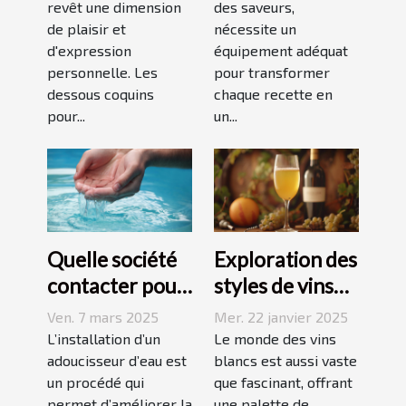
femmes
revêt une dimension
pour vos
des saveurs,
de plaisir et
nécessite un
recettes
d'expression
équipement adéquat
personnelle. Les
pour transformer
dessous coquins
chaque recette en
pour...
un...
Quelle société
Exploration des
contacter pour
styles de vins
l'installation
blancs issus de
Ven. 7 mars 2025
Mer. 22 janvier 2025
d'un
vignobles
L’installation d’un
Le monde des vins
adoucisseur
adoucisseur d’eau est
renommés
blancs est aussi vaste
un procédé qui
que fascinant, offrant
d'eau ?
permet d’améliorer la
une palette de