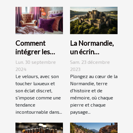
La Normandie,
Comment
un écrin
intégrer les
historique pour
accessoires en
Sam. 23 décembre
Lun. 30 septembre
des
velours dans
2023
2024
événements
Plongez au cœur de la
votre quotidien
Le velours, avec son
Normandie, terre
toucher luxueux et
mémorables
d'histoire et de
son éclat discret,
mémoire, où chaque
s'impose comme une
pierre et chaque
tendance
paysage...
incontournable dans...