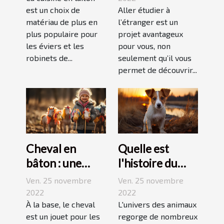
est un choix de
Aller étudier à
matériau de plus en
l’étranger est un
plus populaire pour
projet avantageux
les éviers et les
pour vous, non
robinets de...
seulement qu’il vous
permet de découvrir...
Cheval en
Quelle est
bâton : une
l'histoire du
bonne
Jack Russell
Ven. 25 novembre
Ven. 25 novembre
découverte
terrier ?
2022
2022
pour enfant
À la base, le cheval
L'univers des animaux
est un jouet pour les
regorge de nombreux