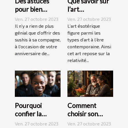
Des astuces
Que savoir sur
pour bien
l’art
réussir ses
ésotérique ?
Ven. 27 octobre 2023
Ven. 27 octobre 2023
sushis !
Il n’y a rien de plus
L’art ésotérique
génial que d’offrir des
figure parmi les
sushis à sa compagne,
types d’art à l’ère
à l'occasion de votre
contemporaine. Ainsi
anniversaire de...
cet art repose sur la
relativité...
Pourquoi
Comment
confier la
choisir son
formation de
assurance
Ven. 27 octobre 2023
Ven. 27 octobre 2023