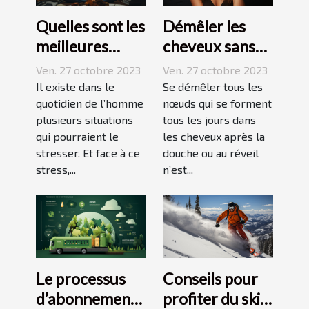
Quelles sont les
Démêler les
meilleures
cheveux sans
techniques
difficulté et
Ven. 27 octobre 2023
Ven. 27 octobre 2023
pour vaincre le
sans douleur :
Il existe dans le
Se démêler tous les
stress ?
quotidien de l’homme
comment s’y
nœuds qui se forment
plusieurs situations
tous les jours dans
prendre ?
qui pourraient le
les cheveux après la
stresser. Et face à ce
douche ou au réveil
stress,...
n’est...
Le processus
Conseils pour
d’abonnement
profiter du ski