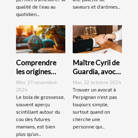
qualité de l’eau au
saveurs et d'arômes...
quotidien...
Comprendre
Maître Cyril de
les origines
Guardia, avocat
culturelles du
renommé à
Mer. 27 novembre
Mar. 22 octobre 2024
bola de
Perpignan
2024
Trouver un avocat à
grossesse
Le bola de grossesse,
Perpignan n'est pas
souvent aperçu
toujours simple,
scintillant autour du
surtout quand on
cou des futures
cherche une
mamans, est bien
personne qui...
plus qu'un...