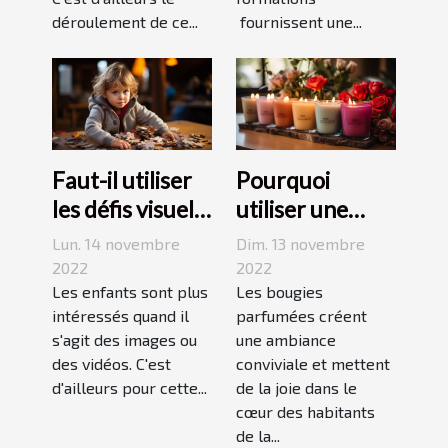
déroulement de ce...
fournissent une...
Faut-il utiliser
Pourquoi
les défis visuels
utiliser une
pour enseigner
bougie
Lun. 14 novembre
Dim. 13 novembre
aux enfants ?
parfumée?
2022
2022
Les enfants sont plus
Les bougies
intéressés quand il
parfumées créent
s'agit des images ou
une ambiance
des vidéos. C'est
conviviale et mettent
d'ailleurs pour cette...
de la joie dans le
cœur des habitants
de la...