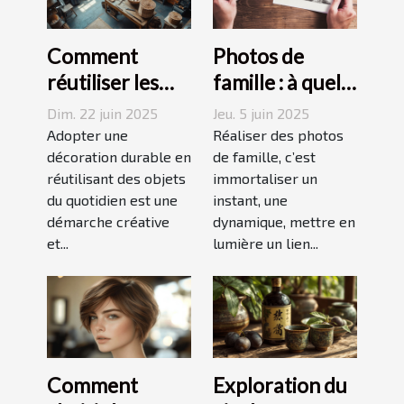
Comment
Photos de
réutiliser les
famille : à quel
objets du
photographe
Dim. 22 juin 2025
Jeu. 5 juin 2025
quotidien pour
confier cette
Adopter une
Réaliser des photos
une décoration
décoration durable en
tâche à
de famille, c’est
réutilisant des objets
immortaliser un
durable
Grenoble ?
du quotidien est une
instant, une
démarche créative
dynamique, mettre en
et...
lumière un lien...
Comment
Exploration du