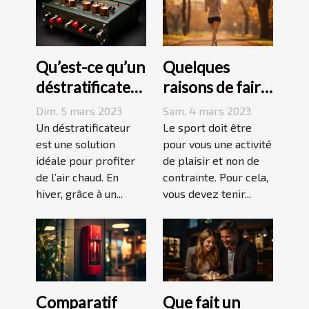
Qu’est-ce qu’un
Quelques
déstratificateur
raisons de faire
?
du sport
Dim. 5 mars 2023
Sam. 4 mars 2023
Un déstratificateur
Le sport doit être
est une solution
pour vous une activité
idéale pour profiter
de plaisir et non de
de l’air chaud. En
contrainte. Pour cela,
hiver, grâce à un...
vous devez tenir...
Comparatif
Que fait un