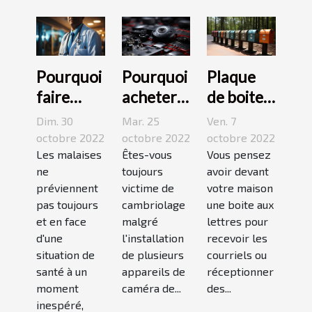
Pourquoi
Pourquoi
Plaque
faire
acheter
de boite
appel à
une
aux
Dim. 30
Mar. 25
Ven. 7
une
caméra
lettres :3
octobre 2022
octobre 2022
octobre 2022
maison
Les malaises
espion ?
Êtes-vous
conseils
Vous pensez
ne
toujours
avoir devant
médicale
pour bien
préviennent
victime de
votre maison
de garde
choisir un
pas toujours
cambriolage
une boite aux
?
bon
et en face
malgré
lettres pour
modèle
d'une
l'installation
recevoir les
situation de
de plusieurs
courriels ou
santé à un
appareils de
réceptionner
moment
caméra de...
des...
inespéré,