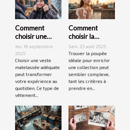
Comment
Comment
choisir une
choisir la
veste
poupée
Jeu. 18 septembre
Sam. 23 août 2025
matelassée
parfaite pour
2025
Trouver la poupée
adaptée à votre
Choisir une veste
votre collection
idéale pour enrichir
matelassée adéquate
une collection peut
style de vie ?
unique ?
peut transformer
sembler complexe,
votre expérience au
tant les critères à
quotidien. Ce type de
prendre en...
vêtement...