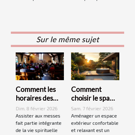
Sur le même sujet
Comment les
Comment
horaires des
choisir le spa
messes
idéal pour
Dim. 8 février 2026
Sam. 7 février 2026
facilitent la vie
votre espace
Assister aux messes
Aménager un espace
des pratiquants
fait partie intégrante
extérieur ?
extérieur confortable
de la vie spirituelle
et relaxant est un
?