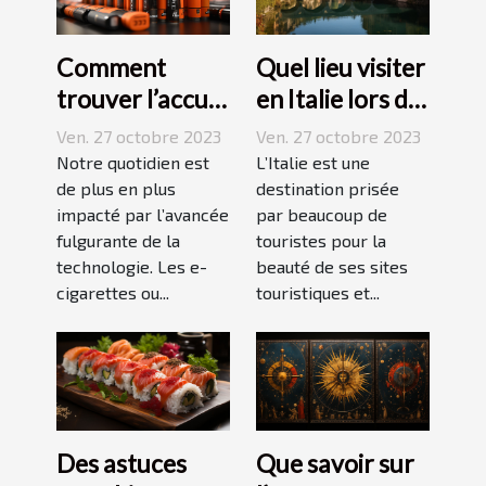
Comment
Quel lieu visiter
trouver l’accu
en Italie lors de
idéal pour sa e-
vos vacances ?
Ven. 27 octobre 2023
Ven. 27 octobre 2023
cigarette ?
Notre quotidien est
L’Italie est une
de plus en plus
destination prisée
impacté par l’avancée
par beaucoup de
fulgurante de la
touristes pour la
technologie. Les e-
beauté de ses sites
cigarettes ou...
touristiques et...
Des astuces
Que savoir sur