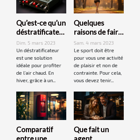
Qu’est-ce qu’un
Quelques
déstratificateur
raisons de faire
?
du sport
Dim. 5 mars 2023
Sam. 4 mars 2023
Un déstratificateur
Le sport doit être
est une solution
pour vous une activité
idéale pour profiter
de plaisir et non de
de l’air chaud. En
contrainte. Pour cela,
hiver, grâce à un...
vous devez tenir...
Comparatif
Que fait un
entre une
agent