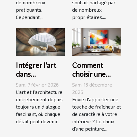
de nombreux
souhait partagé par
pratiquants.
de nombreux
Cependant,...
propriétaires....
Intégrer l'art
Comment
dans
choisir une
l'architecture :
peinture
Sam. 7 février 2026
Sam. 13 décembre
escaliers
moderne pour
L'art et l'architecture
2025
comme moyen
entretiennent depuis
dynamiser
Envie d’apporter une
toujours un dialogue
touche de fraîcheur et
d'expression
votre espace ?
fascinant, où chaque
de caractère à votre
détail peut devenir...
intérieur ? Le choix
d’une peinture...