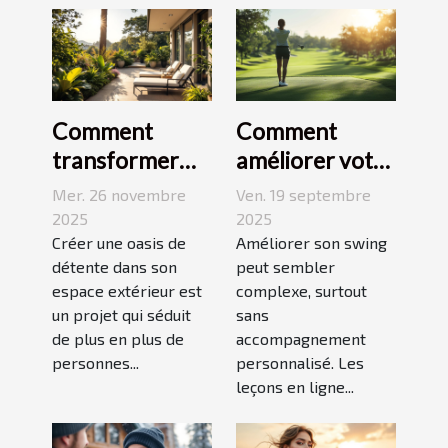
Comment
Comment
transformer
améliorer votre
votre espace
swing avec des
Mer. 26 novembre
Ven. 19 septembre
extérieur en
leçons en ligne
2025
2025
oasis de
Créer une oasis de
Améliorer son swing
détente dans son
peut sembler
détente ?
espace extérieur est
complexe, surtout
un projet qui séduit
sans
de plus en plus de
accompagnement
personnes...
personnalisé. Les
leçons en ligne...