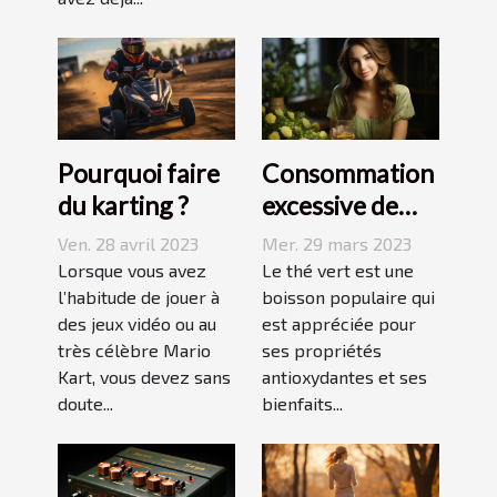
Pourquoi faire
Consommation
du karting ?
excessive de
thé vert : quels
Ven. 28 avril 2023
Mer. 29 mars 2023
sont les
Lorsque vous avez
Le thé vert est une
l’habitude de jouer à
dangers pour la
boisson populaire qui
des jeux vidéo ou au
est appréciée pour
peau ?
très célèbre Mario
ses propriétés
Kart, vous devez sans
antioxydantes et ses
doute...
bienfaits...