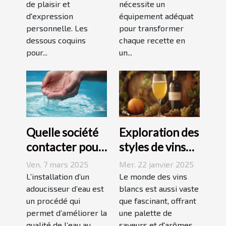
de plaisir et
nécessite un
recettes
d'expression
équipement adéquat
personnelle. Les
pour transformer
dessous coquins
chaque recette en
pour...
un...
Quelle société
Exploration des
contacter pour
styles de vins
l'installation
blancs issus de
Ven. 7 mars 2025
Mer. 22 janvier 2025
d'un
vignobles
L’installation d’un
Le monde des vins
adoucisseur
adoucisseur d’eau est
renommés
blancs est aussi vaste
un procédé qui
que fascinant, offrant
d'eau ?
permet d’améliorer la
une palette de
qualité de l’eau au
saveurs et d'arômes...