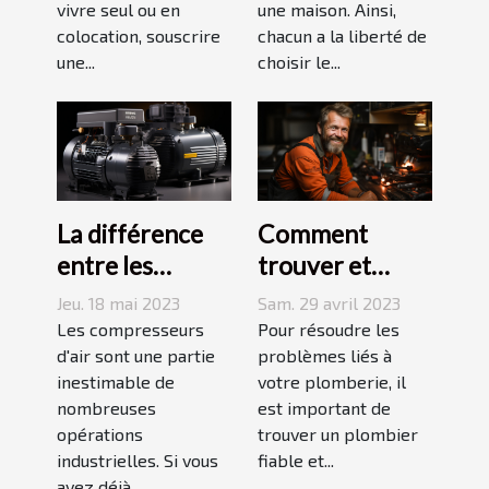
vivre seul ou en
une maison. Ainsi,
colocation, souscrire
chacun a la liberté de
une...
choisir le...
La différence
Comment
entre les
trouver et
compresseurs à
choisir un bon
Jeu. 18 mai 2023
Sam. 29 avril 2023
piston et à vis
plombier à Evry
Les compresseurs
Pour résoudre les
d'air sont une partie
?
problèmes liés à
inestimable de
votre plomberie, il
nombreuses
est important de
opérations
trouver un plombier
industrielles. Si vous
fiable et...
avez déjà...