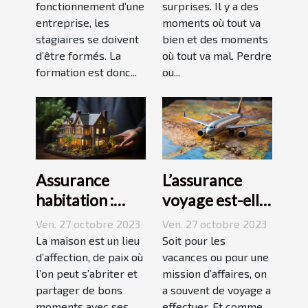
JP2A-Génèse ?
fonctionnement d’une
surprises. Il y a des
entreprise, les
moments où tout va
stagiaires se doivent
bien et des moments
d’être formés. La
où tout va mal. Perdre
formation est donc...
ou...
Assurance
L’assurance
habitation :
voyage est-elle
comment ça
avantageuse ?
Ven. 27 octobre 2023
Ven. 27 octobre 2023
marche ?
La maison est un lieu
Soit pour les
d’affection, de paix où
vacances ou pour une
l’on peut s’abriter et
mission d’affaires, on
partager de bons
a souvent de voyage a
moments avec ses...
effectuer. Et comme