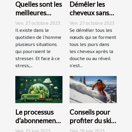
Quelles sont les
Démêler les
meilleures
cheveux sans
techniques
difficulté et
Ven. 27 octobre 2023
Ven. 27 octobre 2023
pour vaincre le
sans douleur :
Il existe dans le
Se démêler tous les
stress ?
quotidien de l’homme
comment s’y
nœuds qui se forment
plusieurs situations
tous les jours dans
prendre ?
qui pourraient le
les cheveux après la
stresser. Et face à ce
douche ou au réveil
stress,...
n’est...
Le processus
Conseils pour
d’abonnement
profiter du ski
et de réduction
en juin, juillet,
Ven. 23 juin 2023
Dim. 18 juin 2023