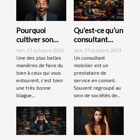
Pourquoi
Qu’est-ce qu’un
cultiver son
consultant
esprit
mobilier ?
Ven. 27 octobre 2023
Ven. 27 octobre 2023
humoristique ?
Une des plus belles
Un consultant
manières de faire du
mobilier est un
bien à ceux qui vous
prestataire de
entourent, c’est bien
service en conseil.
une très bonne
Souvent regroupé au
blague....
sein de sociétés de...