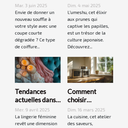
courte
umeshu :
Mar. 3 juin 2025
Dim. 4 mai 2025
dégradée
origines,
Envie de donner un
L'umeshu, cet élixir
parfaite pour
nouveau souffle à
saveurs et
aux prunes qui
votre style avec une
captive les papilles,
votre visage
accords
coupe courte
est un trésor de la
dégradée ? Ce type
culture japonaise.
de coiffure...
Découvrez...
Tendances
Comment
actuelles dans
choisir
les dessous
l'équipement
Mer. 9 avril 2025
Dim. 16 mars 2025
coquins pour
de cuisine idéal
La lingerie féminine
La cuisine, cet atelier
femmes
revêt une dimension
pour vos
des saveurs,