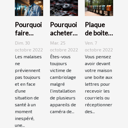
Pourquoi
Pourquoi
Plaque
faire
acheter
de boite
appel à
une
aux
Dim. 30
Mar. 25
Ven. 7
une
caméra
lettres :3
octobre 2022
octobre 2022
octobre 2022
maison
Les malaises
espion ?
Êtes-vous
conseils
Vous pensez
ne
toujours
avoir devant
médicale
pour bien
préviennent
victime de
votre maison
de garde
choisir un
pas toujours
cambriolage
une boite aux
?
bon
et en face
malgré
lettres pour
modèle
d'une
l'installation
recevoir les
situation de
de plusieurs
courriels ou
santé à un
appareils de
réceptionner
moment
caméra de...
des...
inespéré,
une...