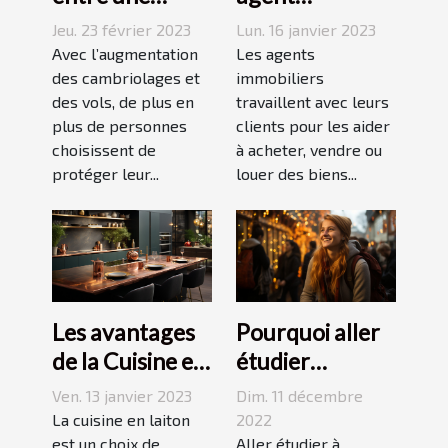
agence sécurité
immobilier ?
Jeu. 23 février 2023
Lun. 16 janvier 2023
et un système
Avec l’augmentation
Les agents
d’alarme
des cambriolages et
immobiliers
des vols, de plus en
travaillent avec leurs
plus de personnes
clients pour les aider
choisissent de
à acheter, vendre ou
protéger leur...
louer des biens...
Les avantages
Pourquoi aller
de la Cuisine en
étudier
Laiton
l’étranger ?
Ven. 13 janvier 2023
Dim. 11 décembre
La cuisine en laiton
2022
est un choix de
Aller étudier à