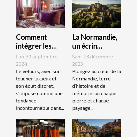
La Normandie,
Comment
un écrin
intégrer les
historique pour
accessoires en
Sam. 23 décembre
Lun. 30 septembre
des
velours dans
2023
2024
événements
Plongez au cœur de la
votre quotidien
Le velours, avec son
Normandie, terre
toucher luxueux et
mémorables
d'histoire et de
son éclat discret,
mémoire, où chaque
s'impose comme une
pierre et chaque
tendance
paysage...
incontournable dans...