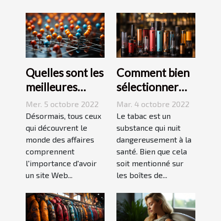
Quelles sont les
Comment bien
meilleures
sélectionner
stratégies de
une cigarette
Mer. 5 octobre 2022
Mar. 4 octobre 2022
netlinking ?
électronique ?
Désormais, tous ceux
Le tabac est un
qui découvrent le
substance qui nuit
monde des affaires
dangereusement à la
comprennent
santé. Bien que cela
l'importance d'avoir
soit mentionné sur
un site Web...
les boîtes de...