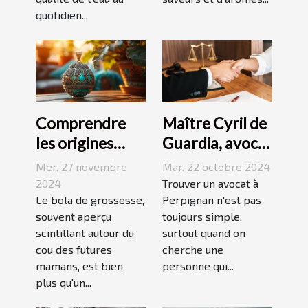
quotidien...
Comprendre
Maître Cyril de
les origines
Guardia, avocat
culturelles du
renommé à
Mer. 27 novembre
Mar. 22 octobre 2024
bola de
Perpignan
2024
Trouver un avocat à
grossesse
Le bola de grossesse,
Perpignan n'est pas
souvent aperçu
toujours simple,
scintillant autour du
surtout quand on
cou des futures
cherche une
mamans, est bien
personne qui...
plus qu'un...