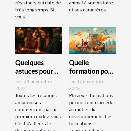
résistants qui date de
animal à son histoire
très longtemps. Si
et ses caractères....
vous...
Quelques
Quelle
astuces pour
formation pour
réussir son
travailler dans
Jeu. 24 novembre
Jeu. 17 novembre
premier
le
2022
2022
rendez-vous
Toutes les relations
développement
Plusieurs formations
amoureuses
permettent d'accéder
durable ?
commencent par un
au métier du
premier rendez-vous.
développement. Ces
C'est d'ailleurs le
formations
déroulement de ce...
fournissent une...