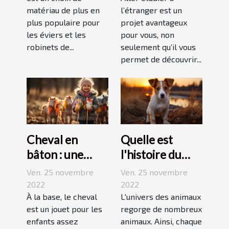
matériau de plus en
l’étranger est un
plus populaire pour
projet avantageux
les éviers et les
pour vous, non
robinets de...
seulement qu’il vous
permet de découvrir...
Cheval en
Quelle est
bâton : une
l'histoire du
bonne
Jack Russell
Ven. 25 novembre
Ven. 25 novembre
découverte
terrier ?
2022
2022
pour enfant
À la base, le cheval
L'univers des animaux
est un jouet pour les
regorge de nombreux
enfants assez
animaux. Ainsi, chaque