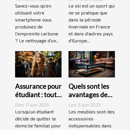
de votre
août ou
Savez-vous qu'en
Le ski est un sport qui
empreinte
utilisant votre
septembre
ne se pratique que
smartphone vous
dans la période
carbone avec
produisez de
hivernale en France
un forfait
l'empreinte carbone
et dans d'autres pays
mobile
? Le nettoyage d’un...
d'Europe...
responsable
Assurance pour
Quels sont les
étudiant : tout
avantages des
ce qu’il faut
tables basses
Dim. 11 juin 2023
Lun. 5 juin 2023
savoir avant de
industrielles ?
Lorsqu’un étudiant
Les meubles sont des
choisir
décide de quitter le
accessoires
domicile familial pour
indispensables dans