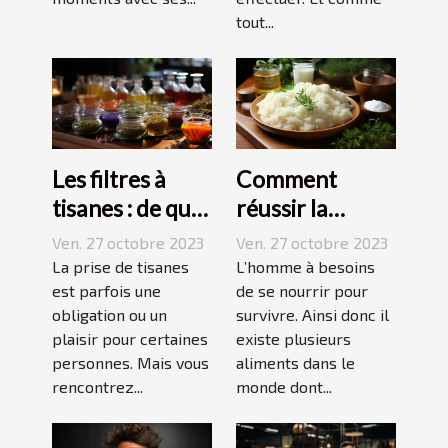
tout...
Les filtres à
Comment
tisanes : de quoi
réussir la
s’agit-il ?
préparation du
Ven. 27 octobre 2023
Ven. 27 octobre 2023
riz ?
La prise de tisanes
L’homme à besoins
est parfois une
de se nourrir pour
obligation ou un
survivre. Ainsi donc il
plaisir pour certaines
existe plusieurs
personnes. Mais vous
aliments dans le
rencontrez...
monde dont...