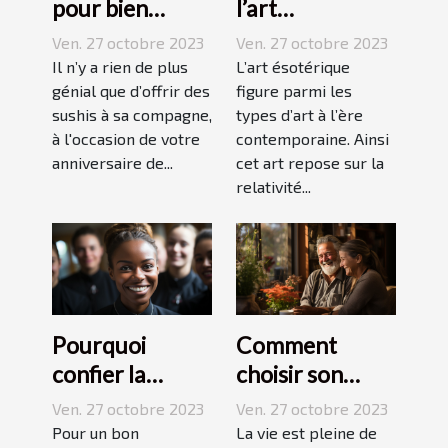
pour bien
l’art
réussir ses
ésotérique ?
Ven. 27 octobre 2023
Ven. 27 octobre 2023
sushis !
Il n’y a rien de plus
L’art ésotérique
génial que d’offrir des
figure parmi les
sushis à sa compagne,
types d’art à l’ère
à l'occasion de votre
contemporaine. Ainsi
anniversaire de...
cet art repose sur la
relativité...
Pourquoi
Comment
confier la
choisir son
formation de
assurance
Ven. 27 octobre 2023
Ven. 27 octobre 2023
ses stagiaires à
Dépendance ?
Pour un bon
La vie est pleine de