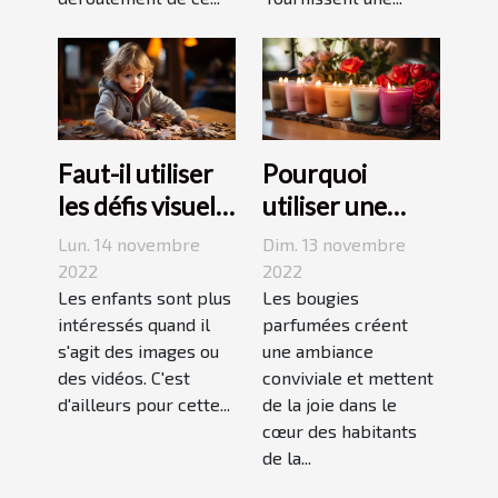
Faut-il utiliser
Pourquoi
les défis visuels
utiliser une
pour enseigner
bougie
Lun. 14 novembre
Dim. 13 novembre
aux enfants ?
parfumée?
2022
2022
Les enfants sont plus
Les bougies
intéressés quand il
parfumées créent
s'agit des images ou
une ambiance
des vidéos. C'est
conviviale et mettent
d'ailleurs pour cette...
de la joie dans le
cœur des habitants
de la...