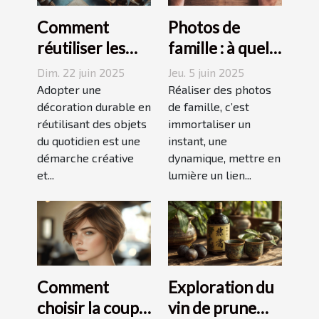
Comment
Photos de
réutiliser les
famille : à quel
objets du
photographe
Dim. 22 juin 2025
Jeu. 5 juin 2025
quotidien pour
confier cette
Adopter une
Réaliser des photos
une décoration
décoration durable en
tâche à
de famille, c’est
réutilisant des objets
immortaliser un
durable
Grenoble ?
du quotidien est une
instant, une
démarche créative
dynamique, mettre en
et...
lumière un lien...
Comment
Exploration du
choisir la coupe
vin de prune