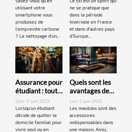
de votre
août ou
Savez-vous qu'en
Le ski est un sport qui
empreinte
utilisant votre
septembre
ne se pratique que
smartphone vous
dans la période
carbone avec
produisez de
hivernale en France
un forfait
l'empreinte carbone
et dans d'autres pays
mobile
? Le nettoyage d’un...
d'Europe...
responsable
Assurance pour
Quels sont les
étudiant : tout
avantages des
ce qu’il faut
tables basses
Dim. 11 juin 2023
Lun. 5 juin 2023
savoir avant de
industrielles ?
Lorsqu’un étudiant
Les meubles sont des
choisir
décide de quitter le
accessoires
domicile familial pour
indispensables dans
vivre seul ou en
une maison. Ainsi,