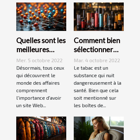
Quelles sont les
Comment bien
meilleures
sélectionner
stratégies de
une cigarette
Mer. 5 octobre 2022
Mar. 4 octobre 2022
netlinking ?
électronique ?
Désormais, tous ceux
Le tabac est un
qui découvrent le
substance qui nuit
monde des affaires
dangereusement à la
comprennent
santé. Bien que cela
l'importance d'avoir
soit mentionné sur
un site Web...
les boîtes de...