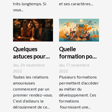
très longtemps. Si
et ses caractères....
vous...
Quelques
Quelle
astuces pour
formation pour
réussir son
travailler dans
Jeu. 24 novembre
Jeu. 17 novembre
premier
le
2022
2022
rendez-vous
Toutes les relations
développement
Plusieurs formations
amoureuses
permettent d'accéder
durable ?
commencent par un
au métier du
premier rendez-vous.
développement. Ces
C'est d'ailleurs le
formations
déroulement de ce...
fournissent une...