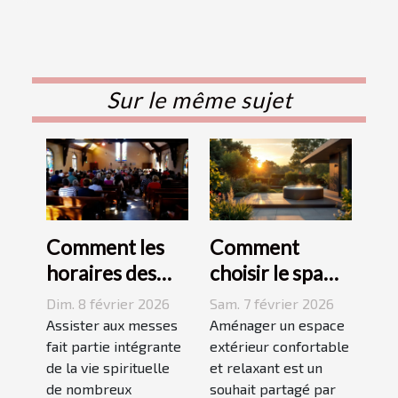
Sur le même sujet
Comment les
Comment
horaires des
choisir le spa
messes
idéal pour
Dim. 8 février 2026
Sam. 7 février 2026
facilitent la vie
votre espace
Assister aux messes
Aménager un espace
des pratiquants
fait partie intégrante
extérieur ?
extérieur confortable
de la vie spirituelle
et relaxant est un
?
de nombreux
souhait partagé par