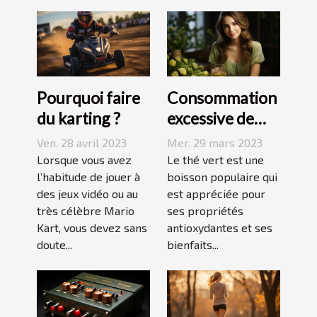
Pourquoi faire
Consommation
du karting ?
excessive de
thé vert : quels
Ven. 28 avril 2023
Mer. 29 mars 2023
sont les
Lorsque vous avez
Le thé vert est une
l’habitude de jouer à
dangers pour la
boisson populaire qui
des jeux vidéo ou au
est appréciée pour
peau ?
très célèbre Mario
ses propriétés
Kart, vous devez sans
antioxydantes et ses
doute...
bienfaits...