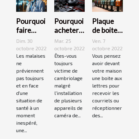
Pourquoi
Pourquoi
Plaque
faire
acheter
de boite
appel à
une
aux
Dim. 30
Mar. 25
Ven. 7
une
caméra
lettres :3
octobre 2022
octobre 2022
octobre 2022
maison
Les malaises
espion ?
Êtes-vous
conseils
Vous pensez
ne
toujours
avoir devant
médicale
pour bien
préviennent
victime de
votre maison
de garde
choisir un
pas toujours
cambriolage
une boite aux
?
bon
et en face
malgré
lettres pour
modèle
d'une
l'installation
recevoir les
situation de
de plusieurs
courriels ou
santé à un
appareils de
réceptionner
moment
caméra de...
des...
inespéré,
une...