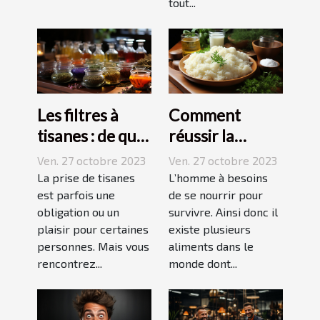
tout...
Les filtres à
Comment
tisanes : de quoi
réussir la
s’agit-il ?
préparation du
Ven. 27 octobre 2023
Ven. 27 octobre 2023
riz ?
La prise de tisanes
L’homme à besoins
est parfois une
de se nourrir pour
obligation ou un
survivre. Ainsi donc il
plaisir pour certaines
existe plusieurs
personnes. Mais vous
aliments dans le
rencontrez...
monde dont...