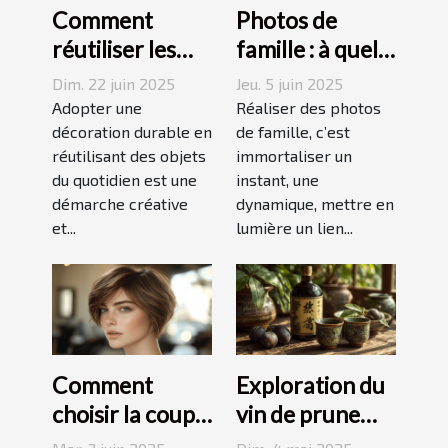
Comment
Photos de
réutiliser les
famille : à quel
objets du
photographe
Dim. 22 juin 2025
Jeu. 5 juin 2025
quotidien pour
confier cette
Adopter une
Réaliser des photos
une décoration
décoration durable en
tâche à
de famille, c’est
réutilisant des objets
immortaliser un
durable
Grenoble ?
du quotidien est une
instant, une
démarche créative
dynamique, mettre en
et...
lumière un lien...
Comment
Exploration du
choisir la coupe
vin de prune
courte
umeshu :