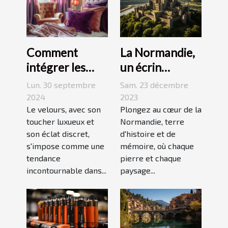
La Normandie,
Comment
un écrin
intégrer les
historique pour
accessoires en
Sam. 23 décembre
Lun. 30 septembre
des
velours dans
2023
2024
événements
Plongez au cœur de la
votre quotidien
Le velours, avec son
Normandie, terre
toucher luxueux et
mémorables
d'histoire et de
son éclat discret,
mémoire, où chaque
s'impose comme une
pierre et chaque
tendance
paysage...
incontournable dans...