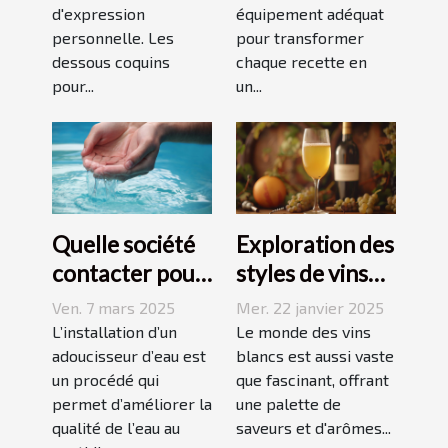
d'expression
équipement adéquat
personnelle. Les
pour transformer
dessous coquins
chaque recette en
pour...
un...
Quelle société
Exploration des
contacter pour
styles de vins
l'installation
blancs issus de
Ven. 7 mars 2025
Mer. 22 janvier 2025
d'un
vignobles
L’installation d’un
Le monde des vins
adoucisseur
adoucisseur d’eau est
renommés
blancs est aussi vaste
un procédé qui
que fascinant, offrant
d'eau ?
permet d’améliorer la
une palette de
qualité de l’eau au
saveurs et d'arômes...