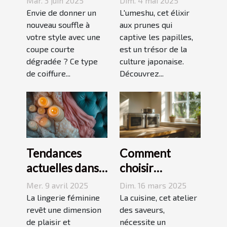
Mar. 3 juin 2025
Dim. 4 mai 2025
dégradée
origines,
Envie de donner un
L'umeshu, cet élixir
parfaite pour
nouveau souffle à
saveurs et
aux prunes qui
votre style avec une
captive les papilles,
votre visage
accords
coupe courte
est un trésor de la
dégradée ? Ce type
culture japonaise.
de coiffure...
Découvrez...
Tendances
Comment
actuelles dans
choisir
les dessous
l'équipement
Mer. 9 avril 2025
Dim. 16 mars 2025
coquins pour
de cuisine idéal
La lingerie féminine
La cuisine, cet atelier
femmes
revêt une dimension
pour vos
des saveurs,
de plaisir et
nécessite un
recettes