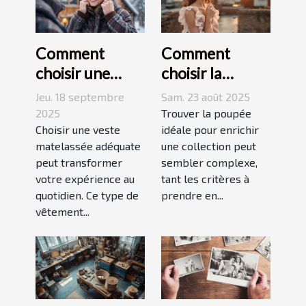
Comment
Comment
choisir une
choisir la
veste
poupée
Jeu. 18 septembre
Sam. 23 août 2025
matelassée
parfaite pour
2025
Trouver la poupée
adaptée à votre
Choisir une veste
votre collection
idéale pour enrichir
matelassée adéquate
une collection peut
style de vie ?
unique ?
peut transformer
sembler complexe,
votre expérience au
tant les critères à
quotidien. Ce type de
prendre en...
vêtement...