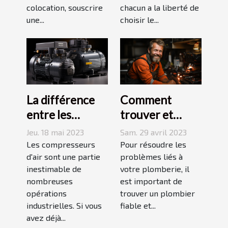
colocation, souscrire
chacun a la liberté de
une...
choisir le...
La différence
Comment
entre les
trouver et
compresseurs à
choisir un bon
Jeu. 18 mai 2023
Sam. 29 avril 2023
piston et à vis
plombier à Evry
Les compresseurs
Pour résoudre les
d'air sont une partie
?
problèmes liés à
inestimable de
votre plomberie, il
nombreuses
est important de
opérations
trouver un plombier
industrielles. Si vous
fiable et...
avez déjà...