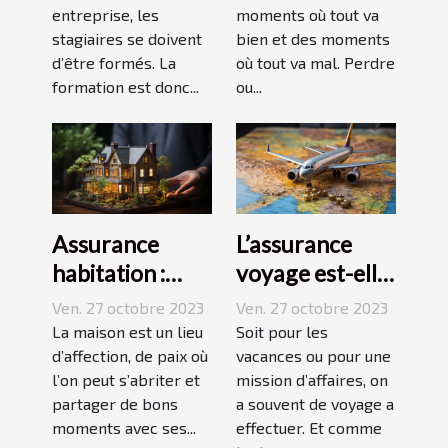
entreprise, les
moments où tout va
stagiaires se doivent
bien et des moments
d’être formés. La
où tout va mal. Perdre
formation est donc...
ou...
Assurance
L’assurance
habitation :
voyage est-elle
comment ça
avantageuse ?
Ven. 27 octobre 2023
Ven. 27 octobre 2023
marche ?
La maison est un lieu
Soit pour les
d’affection, de paix où
vacances ou pour une
l’on peut s’abriter et
mission d’affaires, on
partager de bons
a souvent de voyage a
moments avec ses...
effectuer. Et comme