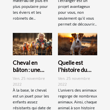
matériau de plus en
l’étranger est un
plus populaire pour
projet avantageux
les éviers et les
pour vous, non
robinets de...
seulement qu’il vous
permet de découvrir...
Cheval en
Quelle est
bâton : une
l'histoire du
bonne
Jack Russell
Ven. 25 novembre
Ven. 25 novembre
découverte
terrier ?
2022
2022
pour enfant
À la base, le cheval
L'univers des animaux
est un jouet pour les
regorge de nombreux
enfants assez
animaux. Ainsi, chaque
résistants qui date de
animal à son histoire