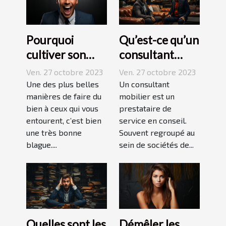
Pourquoi
Qu’est-ce qu’un
cultiver son
consultant
esprit
mobilier ?
Ven. 27 octobre 2023
Ven. 27 octobre 2023
humoristique ?
Une des plus belles
Un consultant
manières de faire du
mobilier est un
bien à ceux qui vous
prestataire de
entourent, c’est bien
service en conseil.
une très bonne
Souvent regroupé au
blague....
sein de sociétés de...
Quelles sont les
Démêler les