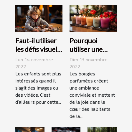
Faut-il utiliser
Pourquoi
les défis visuels
utiliser une
pour enseigner
bougie
Lun. 14 novembre
Dim. 13 novembre
aux enfants ?
parfumée?
2022
2022
Les enfants sont plus
Les bougies
intéressés quand il
parfumées créent
s'agit des images ou
une ambiance
des vidéos. C'est
conviviale et mettent
d'ailleurs pour cette...
de la joie dans le
cœur des habitants
de la...