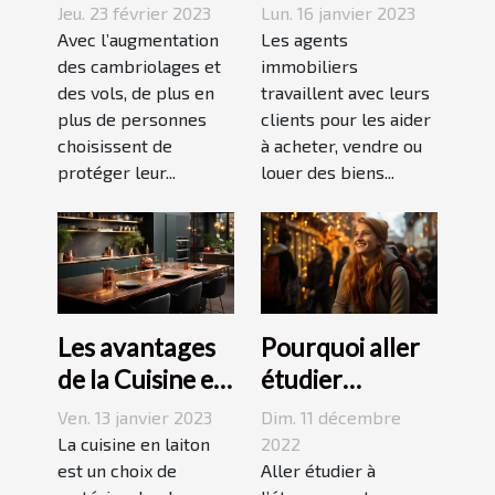
agence sécurité
immobilier ?
Jeu. 23 février 2023
Lun. 16 janvier 2023
et un système
Avec l’augmentation
Les agents
d’alarme
des cambriolages et
immobiliers
des vols, de plus en
travaillent avec leurs
plus de personnes
clients pour les aider
choisissent de
à acheter, vendre ou
protéger leur...
louer des biens...
Les avantages
Pourquoi aller
de la Cuisine en
étudier
Laiton
l’étranger ?
Ven. 13 janvier 2023
Dim. 11 décembre
La cuisine en laiton
2022
est un choix de
Aller étudier à