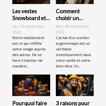
Les vestes
Comment
Snowboard et
choisir un
Ski
oreiller
Ven. 30 septembre
Mer. 28 septembre
ergonomique ?
2022
2022
Notre habillement
L'achat d'un oreiller
est ce qui reflète
ergonomique est un
notre image auprès
véritable
des autres. De se
investissement dans
faire s'habiller de
votre santé et votre
manière...
bien-être. En...
Pourquoi faire
3 raisons pour