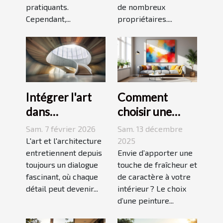
pratiquants.
de nombreux
Cependant,...
propriétaires....
Intégrer l'art
Comment
dans
choisir une
l'architecture :
peinture
Sam. 7 février 2026
Sam. 13 décembre
escaliers
moderne pour
L'art et l'architecture
2025
comme moyen
entretiennent depuis
dynamiser
Envie d’apporter une
toujours un dialogue
touche de fraîcheur et
d'expression
votre espace ?
fascinant, où chaque
de caractère à votre
détail peut devenir...
intérieur ? Le choix
d’une peinture...