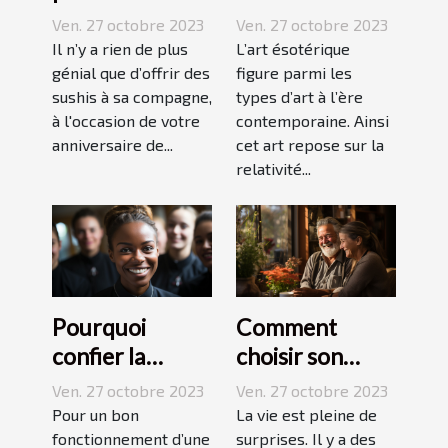
réussir ses
ésotérique ?
Ven. 27 octobre 2023
Ven. 27 octobre 2023
sushis !
Il n’y a rien de plus
L’art ésotérique
génial que d’offrir des
figure parmi les
sushis à sa compagne,
types d’art à l’ère
à l'occasion de votre
contemporaine. Ainsi
anniversaire de...
cet art repose sur la
relativité...
Pourquoi
Comment
confier la
choisir son
formation de
assurance
Ven. 27 octobre 2023
Ven. 27 octobre 2023
ses stagiaires à
Dépendance ?
Pour un bon
La vie est pleine de
JP2A-Génèse ?
fonctionnement d’une
surprises. Il y a des