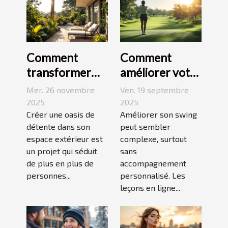
Comment
Comment
transformer
améliorer votre
votre espace
swing avec des
Mer. 26 novembre
Ven. 19 septembre
extérieur en
leçons en ligne
2025
2025
oasis de
Créer une oasis de
Améliorer son swing
détente dans son
peut sembler
détente ?
espace extérieur est
complexe, surtout
un projet qui séduit
sans
de plus en plus de
accompagnement
personnes...
personnalisé. Les
leçons en ligne...