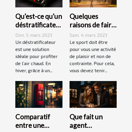
Qu’est-ce qu’un
Quelques
déstratificateur
raisons de faire
?
du sport
Dim. 5 mars 2023
Sam. 4 mars 2023
Un déstratificateur
Le sport doit être
est une solution
pour vous une activité
idéale pour profiter
de plaisir et non de
de l’air chaud. En
contrainte. Pour cela,
hiver, grâce à un...
vous devez tenir...
Comparatif
Que fait un
entre une
agent