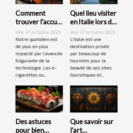
Comment
Quel lieu visiter
trouver l’accu
en Italie lors de
idéal pour sa e-
vos vacances ?
Ven. 27 octobre 2023
Ven. 27 octobre 2023
cigarette ?
Notre quotidien est
L’Italie est une
de plus en plus
destination prisée
impacté par l’avancée
par beaucoup de
fulgurante de la
touristes pour la
technologie. Les e-
beauté de ses sites
cigarettes ou...
touristiques et...
Des astuces
Que savoir sur
pour bien
l’art