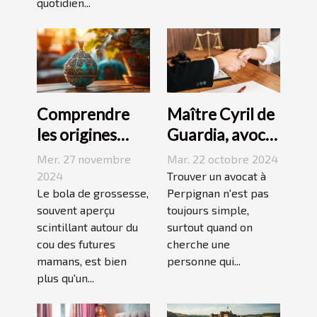
quotidien...
Comprendre
Maître Cyril de
les origines
Guardia, avocat
culturelles du
renommé à
Mer. 27 novembre
Mar. 22 octobre 2024
bola de
Perpignan
2024
Trouver un avocat à
grossesse
Le bola de grossesse,
Perpignan n'est pas
souvent aperçu
toujours simple,
scintillant autour du
surtout quand on
cou des futures
cherche une
mamans, est bien
personne qui...
plus qu'un...