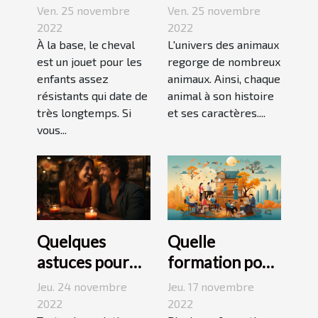
bonne
Jack Russell
Ven. 25 novembre
Ven. 25 novembre
découverte
terrier ?
2022
2022
pour enfant
À la base, le cheval
L'univers des animaux
est un jouet pour les
regorge de nombreux
enfants assez
animaux. Ainsi, chaque
résistants qui date de
animal à son histoire
très longtemps. Si
et ses caractères....
vous...
Quelques
Quelle
astuces pour
formation pour
réussir son
travailler dans
Jeu. 24 novembre
Jeu. 17 novembre
premier
le
2022
2022