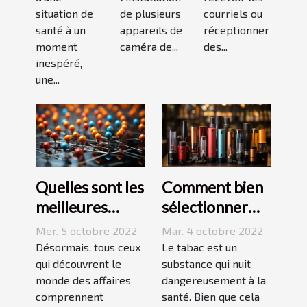
situation de
de plusieurs
courriels ou
santé à un
appareils de
réceptionner
moment
caméra de...
des...
inespéré,
une...
Quelles sont les
Comment bien
meilleures
sélectionner
stratégies de
une cigarette
Mer. 5 octobre 2022
Mar. 4 octobre 2022
netlinking ?
électronique ?
Désormais, tous ceux
Le tabac est un
qui découvrent le
substance qui nuit
monde des affaires
dangereusement à la
comprennent
santé. Bien que cela