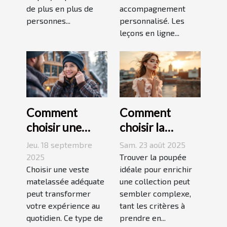
de plus en plus de
accompagnement
personnes...
personnalisé. Les
leçons en ligne...
Comment
Comment
choisir une
choisir la
veste
poupée
Jeu. 18 septembre
Sam. 23 août 2025
matelassée
parfaite pour
2025
Trouver la poupée
adaptée à votre
Choisir une veste
votre collection
idéale pour enrichir
matelassée adéquate
une collection peut
style de vie ?
unique ?
peut transformer
sembler complexe,
votre expérience au
tant les critères à
quotidien. Ce type de
prendre en...