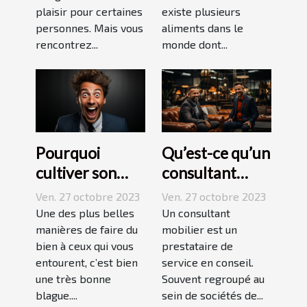
plaisir pour certaines
existe plusieurs
personnes. Mais vous
aliments dans le
rencontrez...
monde dont...
Pourquoi
Qu’est-ce qu’un
cultiver son
consultant
esprit
mobilier ?
Ven. 27 octobre 2023
Ven. 27 octobre 2023
humoristique ?
Une des plus belles
Un consultant
manières de faire du
mobilier est un
bien à ceux qui vous
prestataire de
entourent, c’est bien
service en conseil.
une très bonne
Souvent regroupé au
blague....
sein de sociétés de...