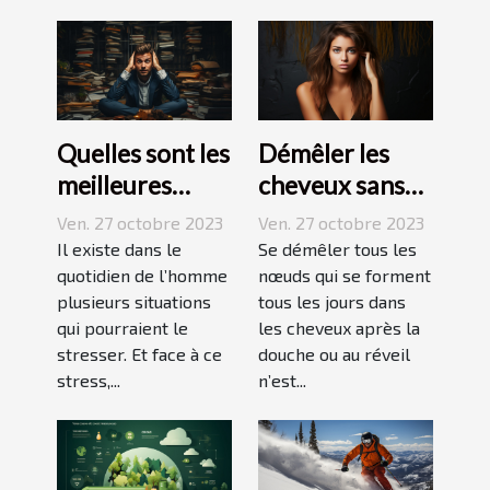
Quelles sont les
Démêler les
meilleures
cheveux sans
techniques
difficulté et
Ven. 27 octobre 2023
Ven. 27 octobre 2023
pour vaincre le
sans douleur :
Il existe dans le
Se démêler tous les
stress ?
quotidien de l’homme
comment s’y
nœuds qui se forment
plusieurs situations
tous les jours dans
prendre ?
qui pourraient le
les cheveux après la
stresser. Et face à ce
douche ou au réveil
stress,...
n’est...