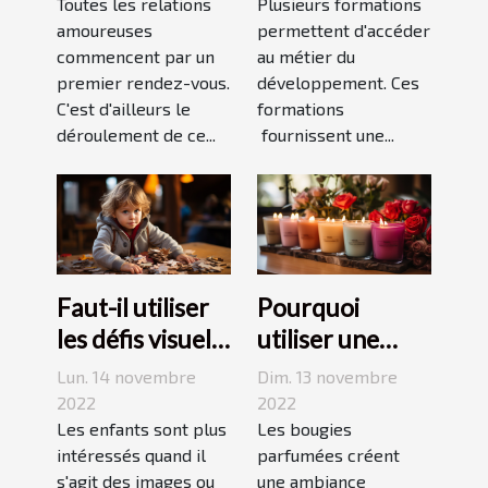
rendez-vous
Toutes les relations
développement
Plusieurs formations
amoureuses
permettent d'accéder
durable ?
commencent par un
au métier du
premier rendez-vous.
développement. Ces
C'est d'ailleurs le
formations
déroulement de ce...
fournissent une...
Faut-il utiliser
Pourquoi
les défis visuels
utiliser une
pour enseigner
bougie
Lun. 14 novembre
Dim. 13 novembre
aux enfants ?
parfumée?
2022
2022
Les enfants sont plus
Les bougies
intéressés quand il
parfumées créent
s'agit des images ou
une ambiance