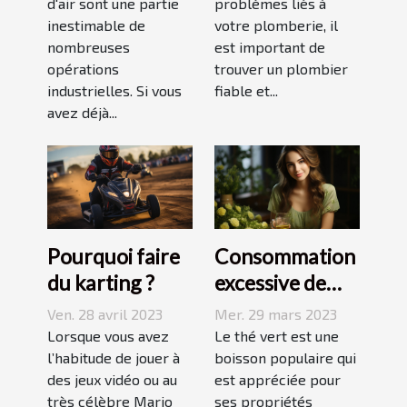
d'air sont une partie
?
problèmes liés à
inestimable de
votre plomberie, il
nombreuses
est important de
opérations
trouver un plombier
industrielles. Si vous
fiable et...
avez déjà...
Pourquoi faire
Consommation
du karting ?
excessive de
thé vert : quels
Ven. 28 avril 2023
Mer. 29 mars 2023
sont les
Lorsque vous avez
Le thé vert est une
l’habitude de jouer à
dangers pour la
boisson populaire qui
des jeux vidéo ou au
est appréciée pour
peau ?
très célèbre Mario
ses propriétés