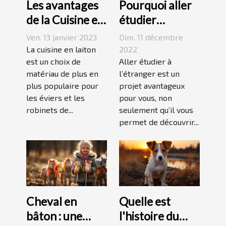
Les avantages
Pourquoi aller
de la Cuisine en
étudier
Laiton
l’étranger ?
Ven. 13 janvier 2023
Dim. 11 décembre
La cuisine en laiton
2022
est un choix de
Aller étudier à
matériau de plus en
l’étranger est un
plus populaire pour
projet avantageux
les éviers et les
pour vous, non
robinets de...
seulement qu’il vous
permet de découvrir...
Cheval en
Quelle est
bâton : une
l'histoire du