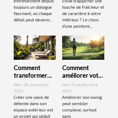
comme moyen
entretiennent depuis
dynamiser
Envie d’apporter une
toujours un dialogue
touche de fraîcheur et
d'expression
votre espace ?
fascinant, où chaque
de caractère à votre
détail peut devenir...
intérieur ? Le choix
d’une peinture...
Comment
Comment
transformer
améliorer votre
votre espace
swing avec des
Mer. 26 novembre
Ven. 19 septembre
extérieur en
leçons en ligne
2025
2025
oasis de
Créer une oasis de
Améliorer son swing
détente dans son
peut sembler
détente ?
espace extérieur est
complexe, surtout
un projet qui séduit
sans