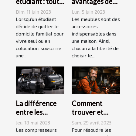
étudiant : tout
avantages des
ce qu’il faut
tables basses
Dim. 11 juin 2023
Lun. 5 juin 2023
savoir avant de
industrielles ?
Lorsqu’un étudiant
Les meubles sont des
choisir
décide de quitter le
accessoires
domicile familial pour
indispensables dans
vivre seul ou en
une maison. Ainsi,
colocation, souscrire
chacun a la liberté de
une...
choisir le...
La différence
Comment
entre les
trouver et
compresseurs à
choisir un bon
Jeu. 18 mai 2023
Sam. 29 avril 2023
piston et à vis
plombier à Evry
Les compresseurs
Pour résoudre les