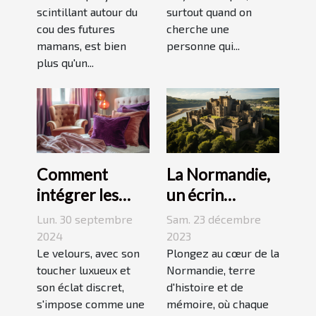
scintillant autour du
surtout quand on
cou des futures
cherche une
mamans, est bien
personne qui...
plus qu'un...
La Normandie,
Comment
un écrin
intégrer les
historique pour
accessoires en
Sam. 23 décembre
Lun. 30 septembre
des
velours dans
2023
2024
événements
Plongez au cœur de la
votre quotidien
Le velours, avec son
Normandie, terre
toucher luxueux et
mémorables
d'histoire et de
son éclat discret,
mémoire, où chaque
s'impose comme une