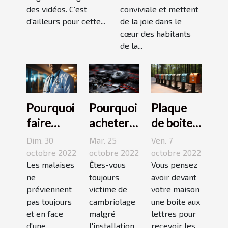
des vidéos. C'est
conviviale et mettent
d'ailleurs pour cette...
de la joie dans le
cœur des habitants
de la...
Pourquoi
Pourquoi
Plaque
faire
acheter
de boite
appel à
une
aux
Dim. 30
Mar. 25
Ven. 7
une
caméra
lettres :3
octobre 2022
octobre 2022
octobre 2022
maison
Les malaises
espion ?
Êtes-vous
conseils
Vous pensez
ne
toujours
avoir devant
médicale
pour bien
préviennent
victime de
votre maison
de garde
choisir un
pas toujours
cambriolage
une boite aux
?
bon
et en face
malgré
lettres pour
modèle
d'une
l'installation
recevoir les