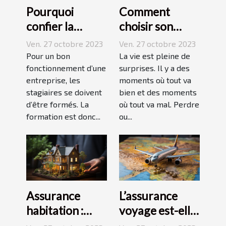
Pourquoi
Comment
confier la
choisir son
formation de
assurance
Ven. 27 octobre 2023
Ven. 27 octobre 2023
ses stagiaires à
Dépendance ?
Pour un bon
La vie est pleine de
JP2A-Génèse ?
fonctionnement d’une
surprises. Il y a des
entreprise, les
moments où tout va
stagiaires se doivent
bien et des moments
d’être formés. La
où tout va mal. Perdre
formation est donc...
ou...
Assurance
L’assurance
habitation :
voyage est-elle
comment ça
avantageuse ?