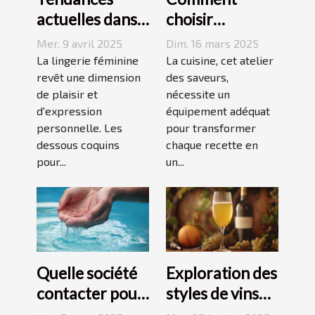
actuelles dans
choisir
les dessous
l'équipement
Mer. 9 avril 2025
Dim. 16 mars 2025
coquins pour
de cuisine idéal
La lingerie féminine
La cuisine, cet atelier
femmes
revêt une dimension
pour vos
des saveurs,
de plaisir et
nécessite un
recettes
d'expression
équipement adéquat
personnelle. Les
pour transformer
dessous coquins
chaque recette en
pour...
un...
Quelle société
Exploration des
contacter pour
styles de vins
l'installation
blancs issus de