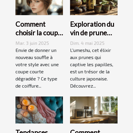
Comment
Exploration du
choisir la coupe
vin de prune
courte
umeshu :
Mar. 3 juin 2025
Dim. 4 mai 2025
dégradée
origines,
Envie de donner un
L'umeshu, cet élixir
parfaite pour
nouveau souffle à
saveurs et
aux prunes qui
votre style avec une
captive les papilles,
votre visage
accords
coupe courte
est un trésor de la
dégradée ? Ce type
culture japonaise.
de coiffure...
Découvrez...
Tendances
Comment