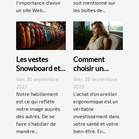
l'importance d'avoir
soit mentionné sur
un site Web...
les boîtes de...
Les vestes
Comment
Snowboard et
choisir un
Ski
oreiller
Ven. 30 septembre
Mer. 28 septembre
ergonomique ?
2022
2022
Notre habillement
L'achat d'un oreiller
est ce qui reflète
ergonomique est un
notre image auprès
véritable
des autres. De se
investissement dans
faire s'habiller de
votre santé et votre
manière...
bien-être. En...