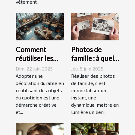
vêtement...
Comment
Photos de
réutiliser les
famille : à quel
objets du
photographe
Dim. 22 juin 2025
Jeu. 5 juin 2025
quotidien pour
confier cette
Adopter une
Réaliser des photos
une décoration
décoration durable en
tâche à
de famille, c’est
réutilisant des objets
immortaliser un
durable
Grenoble ?
du quotidien est une
instant, une
démarche créative
dynamique, mettre en
et...
lumière un lien...