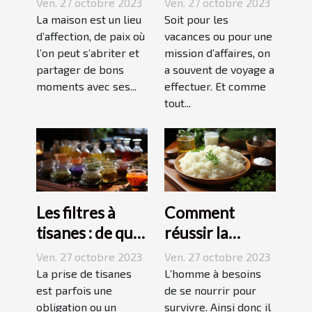
Ven. 27 octobre 2023
Ven. 27 octobre 2023
marche ?
La maison est un lieu
Soit pour les
d’affection, de paix où
vacances ou pour une
l’on peut s’abriter et
mission d’affaires, on
partager de bons
a souvent de voyage a
moments avec ses...
effectuer. Et comme
tout...
Les filtres à
Comment
tisanes : de quoi
réussir la
s’agit-il ?
préparation du
Ven. 27 octobre 2023
Ven. 27 octobre 2023
riz ?
La prise de tisanes
L’homme à besoins
est parfois une
de se nourrir pour
obligation ou un
survivre. Ainsi donc il