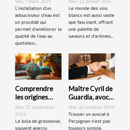
Ven. 7 mars 2025
Mer. 22 janvier 2025
d'un
vignobles
L’installation d’un
Le monde des vins
adoucisseur
adoucisseur d’eau est
renommés
blancs est aussi vaste
un procédé qui
que fascinant, offrant
d'eau ?
permet d’améliorer la
une palette de
qualité de l’eau au
saveurs et d'arômes...
quotidien...
Comprendre
Maître Cyril de
les origines
Guardia, avocat
culturelles du
renommé à
Mer. 27 novembre
Mar. 22 octobre 2024
bola de
Perpignan
2024
Trouver un avocat à
grossesse
Le bola de grossesse,
Perpignan n'est pas
souvent aperçu
toujours simple,