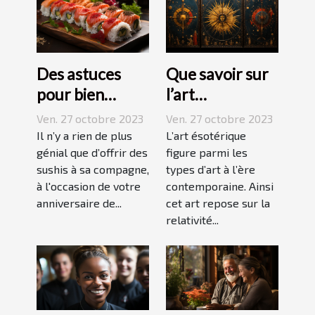
Des astuces
Que savoir sur
pour bien
l’art
réussir ses
ésotérique ?
Ven. 27 octobre 2023
Ven. 27 octobre 2023
sushis !
Il n’y a rien de plus
L’art ésotérique
génial que d’offrir des
figure parmi les
sushis à sa compagne,
types d’art à l’ère
à l'occasion de votre
contemporaine. Ainsi
anniversaire de...
cet art repose sur la
relativité...