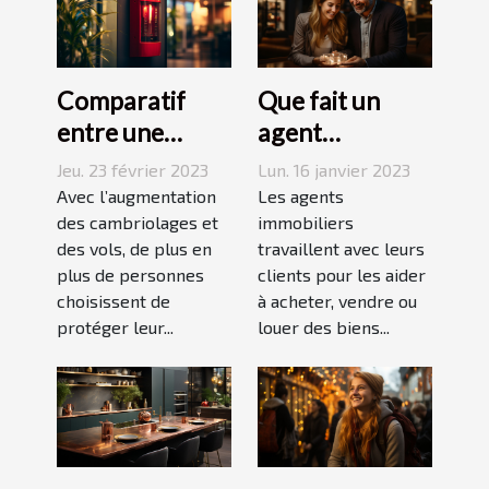
Comparatif
Que fait un
entre une
agent
agence sécurité
immobilier ?
Jeu. 23 février 2023
Lun. 16 janvier 2023
et un système
Avec l’augmentation
Les agents
d’alarme
des cambriolages et
immobiliers
des vols, de plus en
travaillent avec leurs
plus de personnes
clients pour les aider
choisissent de
à acheter, vendre ou
protéger leur...
louer des biens...