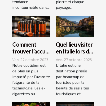
pierre et chaque
tendance
paysage...
incontournable dans...
Comment
Quel lieu visiter
trouver l’accu
en Italie lors de
idéal pour sa e-
vos vacances ?
Ven. 27 octobre 2023
Ven. 27 octobre 2023
cigarette ?
Notre quotidien est
L’Italie est une
de plus en plus
destination prisée
impacté par l’avancée
par beaucoup de
fulgurante de la
touristes pour la
technologie. Les e-
beauté de ses sites
cigarettes ou...
touristiques et...