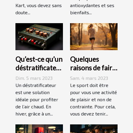
Kart, vous devez sans
antioxydantes et ses
doute...
bienfaits...
Qu’est-ce qu’un
Quelques
déstratificateur
raisons de faire
?
du sport
Dim. 5 mars 2023
Sam. 4 mars 2023
Un déstratificateur
Le sport doit être
est une solution
pour vous une activité
idéale pour profiter
de plaisir et non de
de l’air chaud. En
contrainte. Pour cela,
hiver, grâce à un...
vous devez tenir...