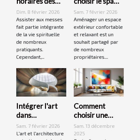
horaires des
choisir le spa
messes
idéal pour
Dim. 8 février 2026
Sam. 7 février 2026
facilitent la vie
votre espace
Assister aux messes
Aménager un espace
des pratiquants
fait partie intégrante
extérieur ?
extérieur confortable
de la vie spirituelle
et relaxant est un
?
de nombreux
souhait partagé par
pratiquants.
de nombreux
Cependant,...
propriétaires....
Intégrer l'art
Comment
dans
choisir une
l'architecture :
peinture
Sam. 7 février 2026
Sam. 13 décembre
escaliers
moderne pour
L'art et l'architecture
2025