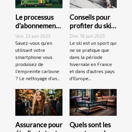
Le processus
Conseils pour
d’abonnement
profiter du ski
et de réduction
en juin, juillet,
Ven. 23 juin 2023
Dim. 18 juin 2023
de votre
août ou
Savez-vous qu'en
Le ski est un sport qui
empreinte
utilisant votre
septembre
ne se pratique que
smartphone vous
dans la période
carbone avec
produisez de
hivernale en France
un forfait
l'empreinte carbone
et dans d'autres pays
mobile
? Le nettoyage d’un...
d'Europe...
responsable
Assurance pour
Quels sont les