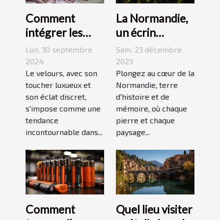
La Normandie,
Comment
un écrin
intégrer les
historique pour
accessoires en
Sam. 23 décembre
Lun. 30 septembre
des
velours dans
2023
2024
événements
Plongez au cœur de la
votre quotidien
Le velours, avec son
Normandie, terre
toucher luxueux et
mémorables
d'histoire et de
son éclat discret,
mémoire, où chaque
s'impose comme une
pierre et chaque
tendance
paysage...
incontournable dans...
Comment
Quel lieu visiter