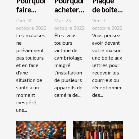
Pourquoi
Pourquoi
Plaque
faire
acheter
de boite
appel à
une
aux
Dim. 30
Mar. 25
Ven. 7
une
caméra
lettres :3
octobre 2022
octobre 2022
octobre 2022
maison
Les malaises
espion ?
Êtes-vous
conseils
Vous pensez
ne
toujours
avoir devant
médicale
pour bien
préviennent
victime de
votre maison
de garde
choisir un
pas toujours
cambriolage
une boite aux
?
bon
et en face
malgré
lettres pour
modèle
d'une
l'installation
recevoir les
situation de
de plusieurs
courriels ou
santé à un
appareils de
réceptionner
moment
caméra de...
des...
inespéré,
une...