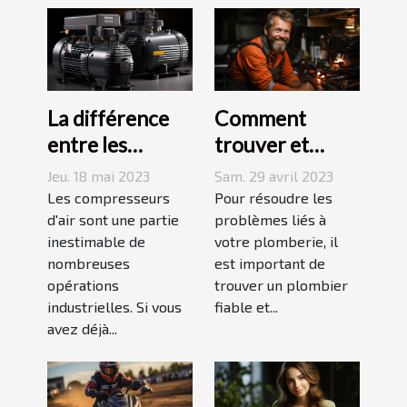
La différence
Comment
entre les
trouver et
compresseurs à
choisir un bon
Jeu. 18 mai 2023
Sam. 29 avril 2023
piston et à vis
plombier à Evry
Les compresseurs
Pour résoudre les
d'air sont une partie
?
problèmes liés à
inestimable de
votre plomberie, il
nombreuses
est important de
opérations
trouver un plombier
industrielles. Si vous
fiable et...
avez déjà...