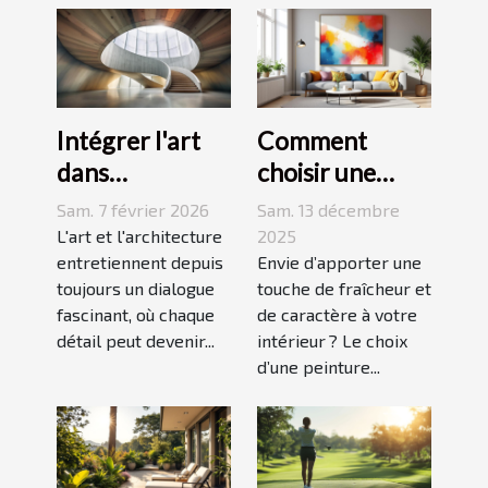
Intégrer l'art
Comment
dans
choisir une
l'architecture :
peinture
Sam. 7 février 2026
Sam. 13 décembre
escaliers
moderne pour
L'art et l'architecture
2025
comme moyen
entretiennent depuis
dynamiser
Envie d’apporter une
toujours un dialogue
touche de fraîcheur et
d'expression
votre espace ?
fascinant, où chaque
de caractère à votre
détail peut devenir...
intérieur ? Le choix
d’une peinture...