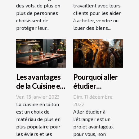
des vols, de plus en
travaillent avec leurs
plus de personnes
clients pour les aider
choisissent de
à acheter, vendre ou
protéger leur...
louer des biens...
Les avantages
Pourquoi aller
de la Cuisine en
étudier
Laiton
l’étranger ?
Ven. 13 janvier 2023
Dim. 11 décembre
La cuisine en laiton
2022
est un choix de
Aller étudier à
matériau de plus en
l’étranger est un
plus populaire pour
projet avantageux
les éviers et les
pour vous, non