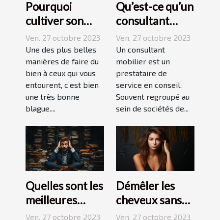
Pourquoi
Qu’est-ce qu’un
cultiver son
consultant
esprit
mobilier ?
Ven. 27 octobre 2023
Ven. 27 octobre 2023
humoristique ?
Une des plus belles
Un consultant
manières de faire du
mobilier est un
bien à ceux qui vous
prestataire de
entourent, c’est bien
service en conseil.
une très bonne
Souvent regroupé au
blague....
sein de sociétés de...
Quelles sont les
Démêler les
meilleures
cheveux sans
techniques
difficulté et
Ven. 27 octobre 2023
Ven. 27 octobre 2023