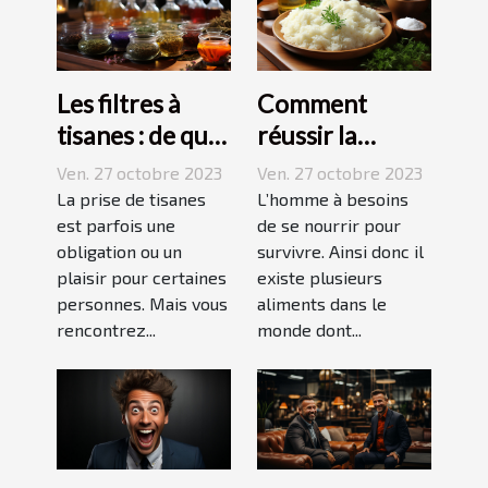
Les filtres à
Comment
tisanes : de quoi
réussir la
s’agit-il ?
préparation du
Ven. 27 octobre 2023
Ven. 27 octobre 2023
riz ?
La prise de tisanes
L’homme à besoins
est parfois une
de se nourrir pour
obligation ou un
survivre. Ainsi donc il
plaisir pour certaines
existe plusieurs
personnes. Mais vous
aliments dans le
rencontrez...
monde dont...