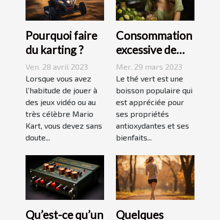
Pourquoi faire
Consommation
du karting ?
excessive de
thé vert : quels
Ven. 28 avril 2023
Mer. 29 mars 2023
sont les
Lorsque vous avez
Le thé vert est une
l’habitude de jouer à
dangers pour la
boisson populaire qui
des jeux vidéo ou au
est appréciée pour
peau ?
très célèbre Mario
ses propriétés
Kart, vous devez sans
antioxydantes et ses
doute...
bienfaits...
Qu’est-ce qu’un
Quelques