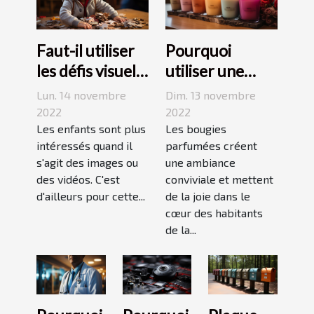
Faut-il utiliser
Pourquoi
les défis visuels
utiliser une
pour enseigner
bougie
Lun. 14 novembre
Dim. 13 novembre
aux enfants ?
parfumée?
2022
2022
Les enfants sont plus
Les bougies
intéressés quand il
parfumées créent
s'agit des images ou
une ambiance
des vidéos. C'est
conviviale et mettent
d'ailleurs pour cette...
de la joie dans le
cœur des habitants
de la...