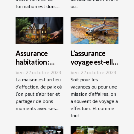
formation est donc...
ou...
Assurance
L’assurance
habitation :
voyage est-elle
comment ça
avantageuse ?
Ven. 27 octobre 2023
Ven. 27 octobre 2023
marche ?
La maison est un lieu
Soit pour les
d’affection, de paix où
vacances ou pour une
l’on peut s’abriter et
mission d’affaires, on
partager de bons
a souvent de voyage a
moments avec ses...
effectuer. Et comme
tout...