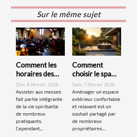
Sur le même sujet
Comment les
Comment
horaires des
choisir le spa
messes
idéal pour
Dim. 8 février 2026
Sam. 7 février 2026
facilitent la vie
votre espace
Assister aux messes
Aménager un espace
des pratiquants
fait partie intégrante
extérieur ?
extérieur confortable
de la vie spirituelle
et relaxant est un
?
de nombreux
souhait partagé par
pratiquants.
de nombreux
Cependant,...
propriétaires....