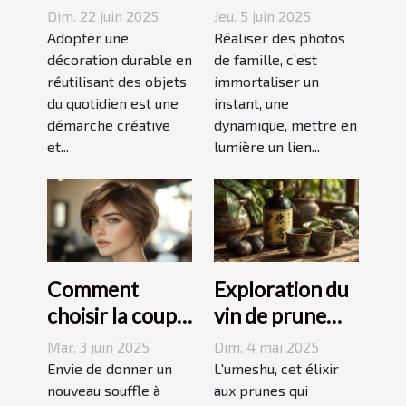
objets du
photographe
Dim. 22 juin 2025
Jeu. 5 juin 2025
quotidien pour
confier cette
Adopter une
Réaliser des photos
une décoration
décoration durable en
tâche à
de famille, c’est
réutilisant des objets
immortaliser un
durable
Grenoble ?
du quotidien est une
instant, une
démarche créative
dynamique, mettre en
et...
lumière un lien...
Comment
Exploration du
choisir la coupe
vin de prune
courte
umeshu :
Mar. 3 juin 2025
Dim. 4 mai 2025
dégradée
origines,
Envie de donner un
L'umeshu, cet élixir
parfaite pour
nouveau souffle à
saveurs et
aux prunes qui