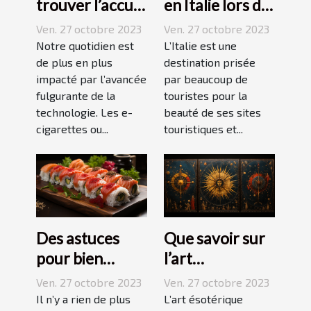
trouver l’accu
en Italie lors de
idéal pour sa e-
vos vacances ?
Ven. 27 octobre 2023
Ven. 27 octobre 2023
cigarette ?
Notre quotidien est
L’Italie est une
de plus en plus
destination prisée
impacté par l’avancée
par beaucoup de
fulgurante de la
touristes pour la
technologie. Les e-
beauté de ses sites
cigarettes ou...
touristiques et...
Des astuces
Que savoir sur
pour bien
l’art
réussir ses
ésotérique ?
Ven. 27 octobre 2023
Ven. 27 octobre 2023
sushis !
Il n’y a rien de plus
L’art ésotérique