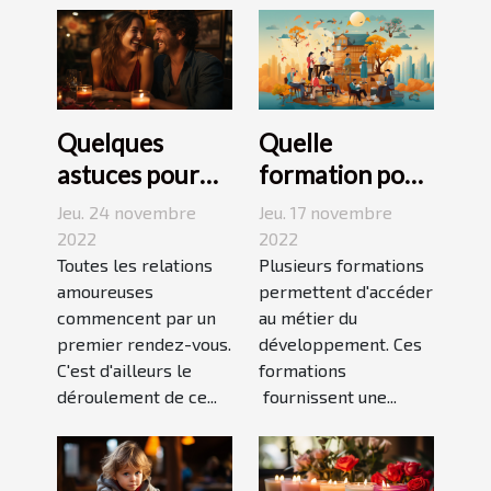
Quelques
Quelle
astuces pour
formation pour
réussir son
travailler dans
Jeu. 24 novembre
Jeu. 17 novembre
premier
le
2022
2022
rendez-vous
Toutes les relations
développement
Plusieurs formations
amoureuses
permettent d'accéder
durable ?
commencent par un
au métier du
premier rendez-vous.
développement. Ces
C'est d'ailleurs le
formations
déroulement de ce...
fournissent une...