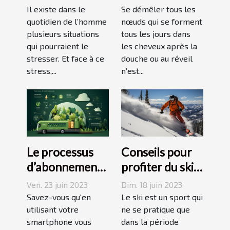
pour vaincre le
sans douleur :
Il existe dans le
Se démêler tous les
stress ?
quotidien de l’homme
comment s’y
nœuds qui se forment
plusieurs situations
tous les jours dans
prendre ?
qui pourraient le
les cheveux après la
stresser. Et face à ce
douche ou au réveil
stress,...
n’est...
Le processus
Conseils pour
d’abonnement
profiter du ski
et de réduction
en juin, juillet,
Ven. 23 juin 2023
Dim. 18 juin 2023
de votre
août ou
Savez-vous qu'en
Le ski est un sport qui
empreinte
utilisant votre
septembre
ne se pratique que
smartphone vous
dans la période
carbone avec