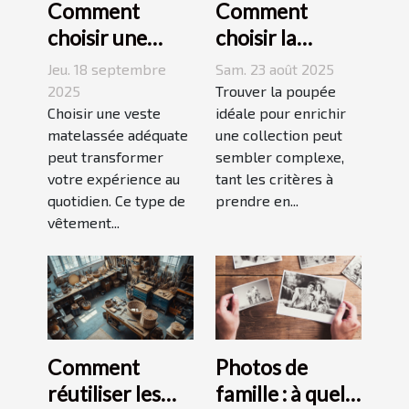
Comment
Comment
choisir une
choisir la
veste
poupée
Jeu. 18 septembre
Sam. 23 août 2025
matelassée
parfaite pour
2025
Trouver la poupée
adaptée à votre
Choisir une veste
votre collection
idéale pour enrichir
matelassée adéquate
une collection peut
style de vie ?
unique ?
peut transformer
sembler complexe,
votre expérience au
tant les critères à
quotidien. Ce type de
prendre en...
vêtement...
Comment
Photos de
réutiliser les
famille : à quel