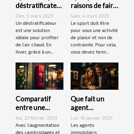
déstratificateur
raisons de faire
?
du sport
Dim. 5 mars 2023
Sam. 4 mars 2023
Un déstratificateur
Le sport doit être
est une solution
pour vous une activité
idéale pour profiter
de plaisir et non de
de l’air chaud. En
contrainte. Pour cela,
hiver, grâce à un...
vous devez tenir...
Comparatif
Que fait un
entre une
agent
agence sécurité
immobilier ?
Jeu. 23 février 2023
Lun. 16 janvier 2023
et un système
Avec l’augmentation
Les agents
d’alarme
des cambriolages et
immobiliers