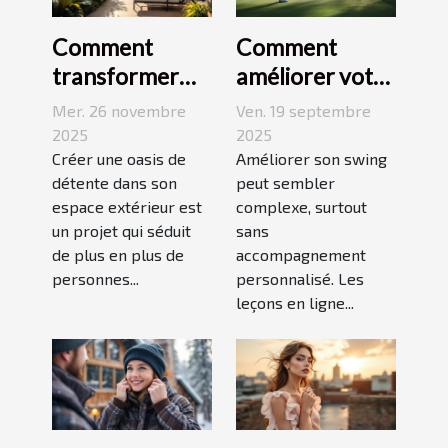
Comment
Comment
transformer
améliorer votre
votre espace
swing avec des
Mer. 26 novembre
Ven. 19 septembre
extérieur en
leçons en ligne
2025
2025
oasis de
Créer une oasis de
Améliorer son swing
détente dans son
peut sembler
détente ?
espace extérieur est
complexe, surtout
un projet qui séduit
sans
de plus en plus de
accompagnement
personnes...
personnalisé. Les
leçons en ligne...