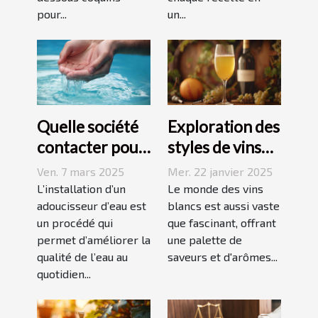
pour...
un...
Quelle société
Exploration des
contacter pour
styles de vins
l'installation
blancs issus de
Ven. 7 mars 2025
Mer. 22 janvier 2025
d'un
vignobles
L’installation d’un
Le monde des vins
adoucisseur
adoucisseur d’eau est
renommés
blancs est aussi vaste
un procédé qui
que fascinant, offrant
d'eau ?
permet d’améliorer la
une palette de
qualité de l’eau au
saveurs et d'arômes...
quotidien...