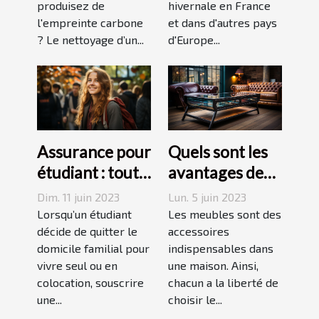
produisez de
hivernale en France
un forfait
l'empreinte carbone
et dans d'autres pays
mobile
? Le nettoyage d’un...
d'Europe...
responsable
Assurance pour
Quels sont les
étudiant : tout
avantages des
ce qu’il faut
tables basses
Dim. 11 juin 2023
Lun. 5 juin 2023
savoir avant de
industrielles ?
Lorsqu’un étudiant
Les meubles sont des
choisir
décide de quitter le
accessoires
domicile familial pour
indispensables dans
vivre seul ou en
une maison. Ainsi,
colocation, souscrire
chacun a la liberté de
une...
choisir le...