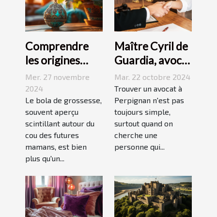
Comprendre
Maître Cyril de
les origines
Guardia, avocat
culturelles du
renommé à
Mer. 27 novembre
Mar. 22 octobre 2024
bola de
Perpignan
2024
Trouver un avocat à
grossesse
Le bola de grossesse,
Perpignan n'est pas
souvent aperçu
toujours simple,
scintillant autour du
surtout quand on
cou des futures
cherche une
mamans, est bien
personne qui...
plus qu'un...