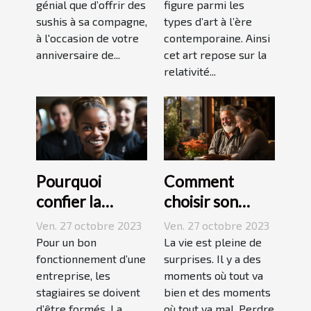
génial que d’offrir des
figure parmi les
sushis à sa compagne,
types d’art à l’ère
à l'occasion de votre
contemporaine. Ainsi
anniversaire de...
cet art repose sur la
relativité...
Pourquoi
Comment
confier la
choisir son
formation de
assurance
Ven. 27 octobre 2023
Ven. 27 octobre 2023
ses stagiaires à
Dépendance ?
Pour un bon
La vie est pleine de
JP2A-Génèse ?
fonctionnement d’une
surprises. Il y a des
entreprise, les
moments où tout va
stagiaires se doivent
bien et des moments
d’être formés. La
où tout va mal. Perdre