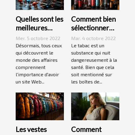
Quelles sont les
Comment bien
meilleures
sélectionner
stratégies de
une cigarette
Mer. 5 octobre 2022
Mar. 4 octobre 2022
netlinking ?
électronique ?
Désormais, tous ceux
Le tabac est un
qui découvrent le
substance qui nuit
monde des affaires
dangereusement à la
comprennent
santé. Bien que cela
l'importance d'avoir
soit mentionné sur
un site Web...
les boîtes de...
Les vestes
Comment