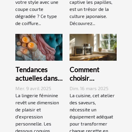
votre style avec une
captive les papilles,
votre visage
accords
coupe courte
est un trésor de la
dégradée ? Ce type
culture japonaise.
de coiffure...
Découvrez...
Tendances
Comment
actuelles dans
choisir
les dessous
l'équipement
Mer. 9 avril 2025
Dim. 16 mars 2025
coquins pour
de cuisine idéal
La lingerie féminine
La cuisine, cet atelier
femmes
revêt une dimension
pour vos
des saveurs,
de plaisir et
nécessite un
recettes
d'expression
équipement adéquat
personnelle. Les
pour transformer
dessous coquins
chaque recette en