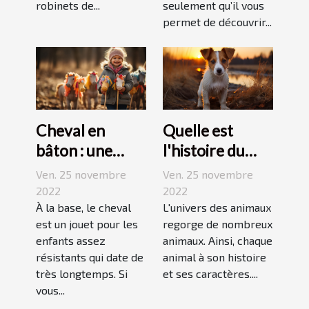
robinets de...
seulement qu’il vous
permet de découvrir...
Cheval en
Quelle est
bâton : une
l'histoire du
bonne
Jack Russell
Ven. 25 novembre
Ven. 25 novembre
découverte
terrier ?
2022
2022
pour enfant
À la base, le cheval
L'univers des animaux
est un jouet pour les
regorge de nombreux
enfants assez
animaux. Ainsi, chaque
résistants qui date de
animal à son histoire
très longtemps. Si
et ses caractères....
vous...