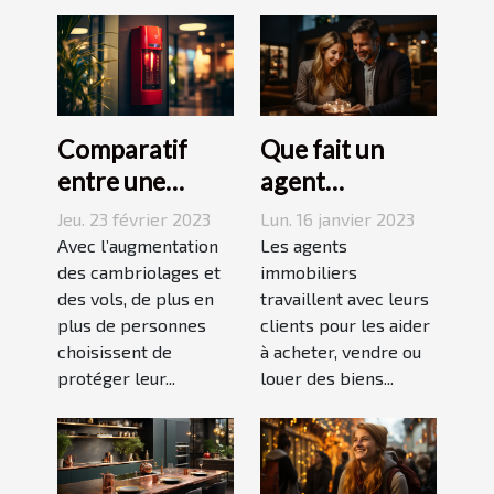
Comparatif
Que fait un
entre une
agent
agence sécurité
immobilier ?
Jeu. 23 février 2023
Lun. 16 janvier 2023
et un système
Avec l’augmentation
Les agents
d’alarme
des cambriolages et
immobiliers
des vols, de plus en
travaillent avec leurs
plus de personnes
clients pour les aider
choisissent de
à acheter, vendre ou
protéger leur...
louer des biens...