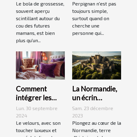
grossesse
Le bola de grossesse,
Perpignan n'est pas
souvent aperçu
toujours simple,
scintillant autour du
surtout quand on
cou des futures
cherche une
mamans, est bien
personne qui...
plus qu'un...
La Normandie,
Comment
un écrin
intégrer les
historique pour
accessoires en
Sam. 23 décembre
Lun. 30 septembre
des
velours dans
2023
2024
événements
Plongez au cœur de la
votre quotidien
Le velours, avec son
Normandie, terre
toucher luxueux et
mémorables