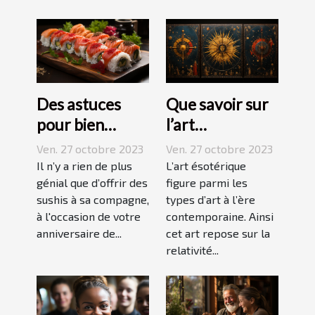
Des astuces
Que savoir sur
pour bien
l’art
réussir ses
ésotérique ?
Ven. 27 octobre 2023
Ven. 27 octobre 2023
sushis !
Il n’y a rien de plus
L’art ésotérique
génial que d’offrir des
figure parmi les
sushis à sa compagne,
types d’art à l’ère
à l'occasion de votre
contemporaine. Ainsi
anniversaire de...
cet art repose sur la
relativité...