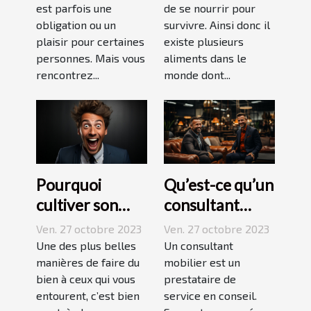
est parfois une
de se nourrir pour
obligation ou un
survivre. Ainsi donc il
plaisir pour certaines
existe plusieurs
personnes. Mais vous
aliments dans le
rencontrez...
monde dont...
Pourquoi
Qu’est-ce qu’un
cultiver son
consultant
esprit
mobilier ?
Ven. 27 octobre 2023
Ven. 27 octobre 2023
humoristique ?
Une des plus belles
Un consultant
manières de faire du
mobilier est un
bien à ceux qui vous
prestataire de
entourent, c’est bien
service en conseil.