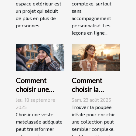
espace extérieur est
complexe, surtout
un projet qui séduit
sans
de plus en plus de
accompagnement
personnes...
personnalisé. Les
leçons en ligne...
Comment
Comment
choisir une
choisir la
veste
poupée
Jeu. 18 septembre
Sam. 23 août 2025
matelassée
parfaite pour
2025
Trouver la poupée
adaptée à votre
Choisir une veste
votre collection
idéale pour enrichir
matelassée adéquate
une collection peut
style de vie ?
unique ?
peut transformer
sembler complexe,