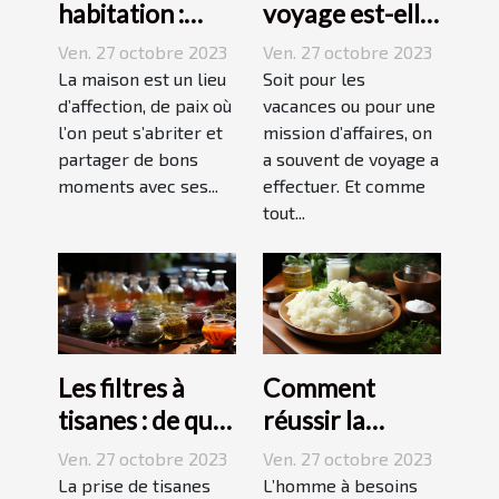
habitation :
voyage est-elle
comment ça
avantageuse ?
Ven. 27 octobre 2023
Ven. 27 octobre 2023
marche ?
La maison est un lieu
Soit pour les
d’affection, de paix où
vacances ou pour une
l’on peut s’abriter et
mission d’affaires, on
partager de bons
a souvent de voyage a
moments avec ses...
effectuer. Et comme
tout...
Les filtres à
Comment
tisanes : de quoi
réussir la
s’agit-il ?
préparation du
Ven. 27 octobre 2023
Ven. 27 octobre 2023
riz ?
La prise de tisanes
L’homme à besoins