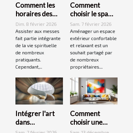
Comment les
Comment
horaires des
choisir le spa
messes
idéal pour
Dim. 8 février 2026
Sam. 7 février 2026
facilitent la vie
votre espace
Assister aux messes
Aménager un espace
des pratiquants
fait partie intégrante
extérieur ?
extérieur confortable
de la vie spirituelle
et relaxant est un
?
de nombreux
souhait partagé par
pratiquants.
de nombreux
Cependant,...
propriétaires....
Intégrer l'art
Comment
dans
choisir une
l'architecture :
peinture
Sam. 7 février 2026
Sam. 13 décembre