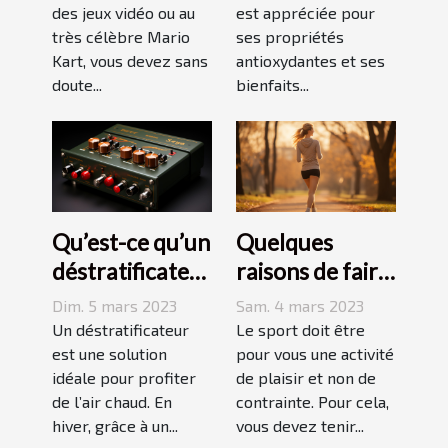
des jeux vidéo ou au
est appréciée pour
peau ?
très célèbre Mario
ses propriétés
Kart, vous devez sans
antioxydantes et ses
doute...
bienfaits...
Qu’est-ce qu’un
Quelques
déstratificateur
raisons de faire
?
du sport
Dim. 5 mars 2023
Sam. 4 mars 2023
Un déstratificateur
Le sport doit être
est une solution
pour vous une activité
idéale pour profiter
de plaisir et non de
de l’air chaud. En
contrainte. Pour cela,
hiver, grâce à un...
vous devez tenir...