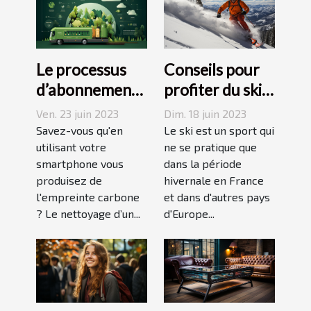
Le processus
Conseils pour
d’abonnement
profiter du ski
et de réduction
en juin, juillet,
Ven. 23 juin 2023
Dim. 18 juin 2023
de votre
août ou
Savez-vous qu'en
Le ski est un sport qui
empreinte
utilisant votre
septembre
ne se pratique que
smartphone vous
dans la période
carbone avec
produisez de
hivernale en France
un forfait
l'empreinte carbone
et dans d'autres pays
mobile
? Le nettoyage d’un...
d'Europe...
responsable