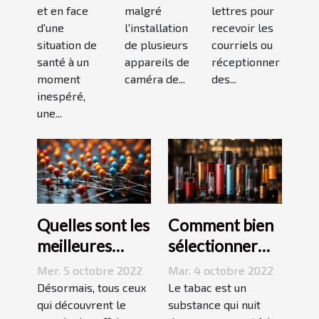
?
bon
et en face
malgré
lettres pour
modèle
d'une
l'installation
recevoir les
situation de
de plusieurs
courriels ou
santé à un
appareils de
réceptionner
moment
caméra de...
des...
inespéré,
une...
Quelles sont les
Comment bien
meilleures
sélectionner
stratégies de
une cigarette
Mer. 5 octobre 2022
Mar. 4 octobre 2022
netlinking ?
électronique ?
Désormais, tous ceux
Le tabac est un
qui découvrent le
substance qui nuit