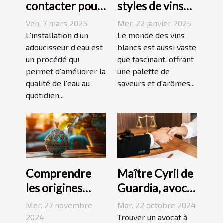
contacter pour
styles de vins
l'installation
blancs issus de
Ven. 7 mars 2025
Mer. 22 janvier 2025
d'un
vignobles
L’installation d’un
Le monde des vins
adoucisseur
adoucisseur d’eau est
renommés
blancs est aussi vaste
un procédé qui
que fascinant, offrant
d'eau ?
permet d’améliorer la
une palette de
qualité de l’eau au
saveurs et d'arômes...
quotidien...
Comprendre
Maître Cyril de
les origines
Guardia, avocat
culturelles du
renommé à
Mer. 27 novembre
Mar. 22 octobre 2024
bola de
Perpignan
2024
Trouver un avocat à