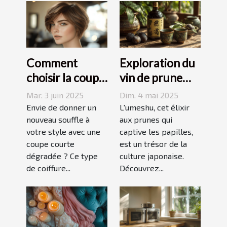
Comment
Exploration du
choisir la coupe
vin de prune
courte
umeshu :
Mar. 3 juin 2025
Dim. 4 mai 2025
dégradée
origines,
Envie de donner un
L'umeshu, cet élixir
parfaite pour
nouveau souffle à
saveurs et
aux prunes qui
votre style avec une
captive les papilles,
votre visage
accords
coupe courte
est un trésor de la
dégradée ? Ce type
culture japonaise.
de coiffure...
Découvrez...