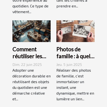
votre expérience au
tant les critères à
quotidien. Ce type de
prendre en...
vêtement...
Comment
Photos de
réutiliser les
famille : à quel
objets du
photographe
Dim. 22 juin 2025
Jeu. 5 juin 2025
quotidien pour
confier cette
Adopter une
Réaliser des photos
une décoration
décoration durable en
tâche à
de famille, c’est
réutilisant des objets
immortaliser un
durable
Grenoble ?
du quotidien est une
instant, une
démarche créative
dynamique, mettre en
et...
lumière un lien...