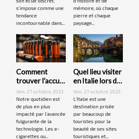
d'histoire et de
son éclat discret,
mémoire, où chaque
s'impose comme une
pierre et chaque
tendance
paysage...
incontournable dans...
Comment
Quel lieu visiter
trouver l’accu
en Italie lors de
idéal pour sa e-
vos vacances ?
Ven. 27 octobre 2023
Ven. 27 octobre 2023
cigarette ?
Notre quotidien est
L’Italie est une
de plus en plus
destination prisée
impacté par l’avancée
par beaucoup de
fulgurante de la
touristes pour la
technologie. Les e-
beauté de ses sites
cigarettes ou...
touristiques et...