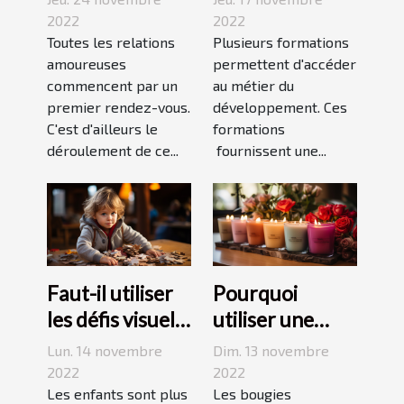
premier
le
2022
2022
rendez-vous
Toutes les relations
développement
Plusieurs formations
amoureuses
permettent d'accéder
durable ?
commencent par un
au métier du
premier rendez-vous.
développement. Ces
C'est d'ailleurs le
formations
déroulement de ce...
fournissent une...
Faut-il utiliser
Pourquoi
les défis visuels
utiliser une
pour enseigner
bougie
Lun. 14 novembre
Dim. 13 novembre
aux enfants ?
parfumée?
2022
2022
Les enfants sont plus
Les bougies