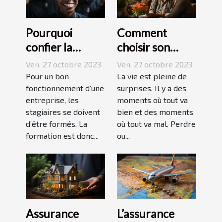
Pourquoi
Comment
confier la
choisir son
formation de
assurance
Ven. 27 octobre 2023
Ven. 27 octobre 2023
ses stagiaires à
Dépendance ?
Pour un bon
La vie est pleine de
JP2A-Génèse ?
fonctionnement d’une
surprises. Il y a des
entreprise, les
moments où tout va
stagiaires se doivent
bien et des moments
d’être formés. La
où tout va mal. Perdre
formation est donc...
ou...
Assurance
L’assurance