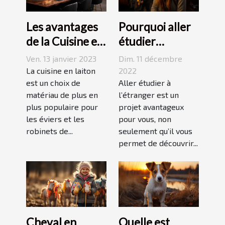
Les avantages
Pourquoi aller
de la Cuisine en
étudier
Laiton
l’étranger ?
Ven. 13 janvier 2023
Dim. 11 décembre
La cuisine en laiton
2022
est un choix de
Aller étudier à
matériau de plus en
l’étranger est un
plus populaire pour
projet avantageux
les éviers et les
pour vous, non
robinets de...
seulement qu’il vous
permet de découvrir...
Cheval en
Quelle est