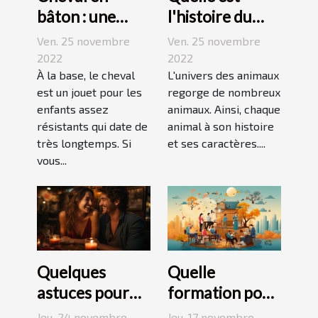
bâton : une
l'histoire du
bonne
Jack Russell
Ven. 25 novembre
Ven. 25 novembre
découverte
terrier ?
2022
2022
pour enfant
À la base, le cheval
L'univers des animaux
est un jouet pour les
regorge de nombreux
enfants assez
animaux. Ainsi, chaque
résistants qui date de
animal à son histoire
très longtemps. Si
et ses caractères....
vous...
Quelques
Quelle
astuces pour
formation pour
réussir son
travailler dans
Jeu. 24 novembre
Jeu. 17 novembre