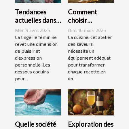
Tendances
Comment
actuelles dans
choisir
les dessous
l'équipement
Mer. 9 avril 2025
Dim. 16 mars 2025
coquins pour
de cuisine idéal
La lingerie féminine
La cuisine, cet atelier
femmes
revêt une dimension
pour vos
des saveurs,
de plaisir et
nécessite un
recettes
d'expression
équipement adéquat
personnelle. Les
pour transformer
dessous coquins
chaque recette en
pour...
un...
Quelle société
Exploration des