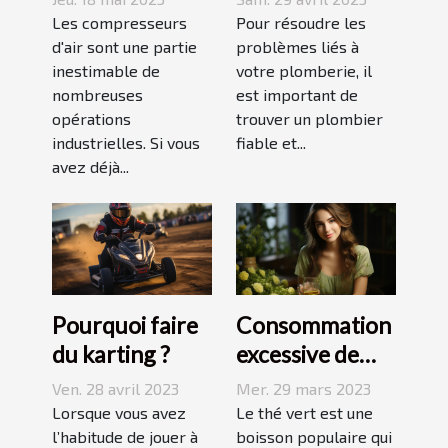
piston et à vis
plombier à Evry
Les compresseurs
Pour résoudre les
d'air sont une partie
?
problèmes liés à
inestimable de
votre plomberie, il
nombreuses
est important de
opérations
trouver un plombier
industrielles. Si vous
fiable et...
avez déjà...
Pourquoi faire
Consommation
du karting ?
excessive de
thé vert : quels
Ven. 28 avril 2023
Mer. 29 mars 2023
sont les
Lorsque vous avez
Le thé vert est une
l’habitude de jouer à
dangers pour la
boisson populaire qui