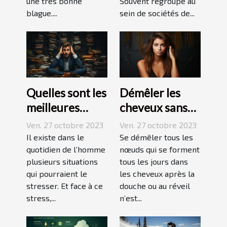
une très bonne
Souvent regroupé au
blague....
sein de sociétés de...
Quelles sont les
Démêler les
meilleures
cheveux sans
techniques
difficulté et
Ven. 27 octobre 2023
Ven. 27 octobre 2023
pour vaincre le
sans douleur :
Il existe dans le
Se démêler tous les
stress ?
quotidien de l’homme
comment s’y
nœuds qui se forment
plusieurs situations
tous les jours dans
prendre ?
qui pourraient le
les cheveux après la
stresser. Et face à ce
douche ou au réveil
stress,...
n’est...