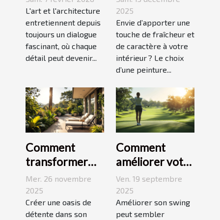
escaliers
moderne pour
L'art et l'architecture
2025
comme moyen
entretiennent depuis
dynamiser
Envie d’apporter une
toujours un dialogue
touche de fraîcheur et
d'expression
votre espace ?
fascinant, où chaque
de caractère à votre
détail peut devenir...
intérieur ? Le choix
d’une peinture...
Comment
Comment
transformer
améliorer votre
votre espace
swing avec des
Mer. 26 novembre
Ven. 19 septembre
extérieur en
leçons en ligne
2025
2025
oasis de
Créer une oasis de
Améliorer son swing
détente dans son
peut sembler
détente ?