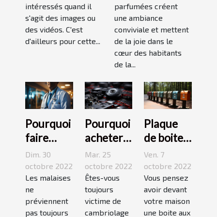
intéressés quand il
parfumées créent
s'agit des images ou
une ambiance
des vidéos. C'est
conviviale et mettent
d'ailleurs pour cette...
de la joie dans le
cœur des habitants
de la...
Pourquoi
Pourquoi
Plaque
faire
acheter
de boite
appel à
une
aux
Dim. 30
Mar. 25
Ven. 7
une
caméra
lettres :3
octobre 2022
octobre 2022
octobre 2022
maison
Les malaises
espion ?
Êtes-vous
conseils
Vous pensez
ne
toujours
avoir devant
médicale
pour bien
préviennent
victime de
votre maison
de garde
choisir un
pas toujours
cambriolage
une boite aux