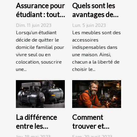
Assurance pour
Quels sont les
étudiant : tout
avantages des
ce qu’il faut
tables basses
Dim. 11 juin 2023
Lun. 5 juin 2023
savoir avant de
industrielles ?
Lorsqu’un étudiant
Les meubles sont des
choisir
décide de quitter le
accessoires
domicile familial pour
indispensables dans
vivre seul ou en
une maison. Ainsi,
colocation, souscrire
chacun a la liberté de
une...
choisir le...
La différence
Comment
entre les
trouver et
compresseurs à
choisir un bon
Jeu. 18 mai 2023
Sam. 29 avril 2023